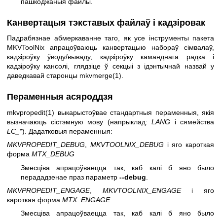
пашкоджаныя файлы.
Канвертацыя тэкставых файлаў і кадзіровак
Падрабязнае абмеркаванне таго, як усе інструменты пакета
MKVToolNix апрацоўваюць канвертацыю набораў сімвалаў,
кадзіроўку ўводу/вываду, кадзіроўку каманднага радка і
кадзіроўку кансолі, глядзіце ў секцыі з ідэнтычнай назвай у
даведкавай старонцы
mkvmerge(1)
.
Пераменныя асяроддзя
mkvpropedit(1)
выкарыстоўвае стандартныя пераменныя, якія
вызначаюць сістэмную мову (напрыклад:
LANG
і сямейства
LC_*
). Дадатковыя пераменныя:
MKVPROPEDIT_DEBUG
,
MKVTOOLNIX_DEBUG
і яго кароткая
форма
MTX_DEBUG
Змесціва апрацоўваецца так, каб калі б яно было
перададзенае праз параметр
--debug
.
MKVPROPEDIT_ENGAGE
,
MKVTOOLNIX_ENGAGE
і яго
кароткая форма
MTX_ENGAGE
Змесціва апрацоўваецца так, каб калі б яно было