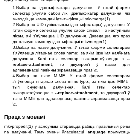
1.Выбар па ідэнтыфікатары далучэння. У гэтай форме
селектар уяўляе сабой лік, ідэнтыфікатар далучэння, які
выводзіцца камандай ідэнтыфікацыі
mkvmerge(1)
.
2.Выбар па UID (унікальным ідэнтыфікатары) далучэння. У
гэтай форме селектар уяўляе сабой сімвал = з наступным
лікам, які з'яўляецца UID далучэння. Даведацца яго праз
дэтальную каманду ідэнтыфікацыі
mkvmerge(1)
.
3.Выбар па назве далучэння. У гэтай форме селектарам
з'яўляецца літарнае слова name:, за якім ідзе імя наяўнага
далучэння. Калі гэты селектар выкарыстоўваецца з
--
replace-attachment
, то двухкроп'і ў назве для
адпаведнасці павінны экранавацца праз \c.
4.Выбар па тыпе MIME. У гэтай форме селектарам
з'яўляецца літарнае слова mime-type:, за якім ідзе MIME-
тып існуючага далучэння. Калі гэты селектар
выкарыстоўваецца з
--replace-attachment
, то двухкроп'і ў
тыпе MIME для адпаведнасці павінны экранізавацца праз
\c.
Праца з мовамі
mkvpropedit(1)
у асноўным стараецца рабіць правільныя рэчы
па змаўчанні. Таму змены ўласцівасці
language
прымусяць