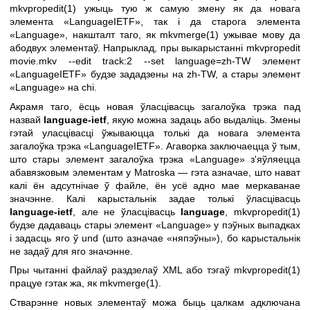
mkvpropedit(1)
ужыць тую ж самую змену як да новага
элемента «LanguageIETF», так і да старога элемента
«Language», накшталт таго, як
mkvmerge(1)
ужывае мову да
абодвух элементаў. Напрыклад, пры выкарыстанні mkvpropedit
movie.mkv --edit track:2 --set language=zh-TW элемент
«LanguageIETF» будзе зададзены на zh-TW, а стары элемент
«Language» на chi.
Акрамя таго, ёсць новая ўласцівасць загалоўка трэка пад
назвай
language-ietf
, якую можна задаць або выдаліць. Змены
гэтай уласцівасці ўжываюцца толькі да новага элемента
загалоўка трэка «LanguageIETF». Агаворка заключаецца ў тым,
што стары элемент загалоўка трэка «Language» з'яўляецца
абавязковым элементам у Matroska — гэта азначае, што нават
калі ён адсутнічае ў файле, ён усё адно мае меркаванае
значэнне. Калі карыстальнік задае толькі ўласцівасць
language-ietf
, але не ўласцівасць
language
,
mkvpropedit(1)
будзе дадаваць стары элемент «Language» у пэўных выпадках
і задасць яго ў und (што азначае «няпэўны»), бо карыстальнік
не задаў для яго значэнне.
Пры чытанні файлаў раздзелаў XML або тэгаў
mkvpropedit(1)
працуе гэтак жа, як
mkvmerge(1)
.
Стварэнне новых элементаў можа быць цалкам адключана