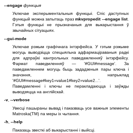
--engage
функцыя
Уключае эксперыментальныя функцыі. Спіс даступных
функцый можна запытаць праз
mkvpropedit --engage list
.
Гэтыя функцыі не прызначаныя для выкарыстання ў
звычайных сітуацыях.
--gui-mode
Уключае рэжым графічнага інтэрфейса. У гэтым рэжыме
могуць выводзіцца спецыяльна адфармаціраваныя радкі
для адпраўкі кантрольных паведамленняў інтэрфейсу.
Фармат паведмленняў — '#GUI#message'. За
паведамленнем могуць быць зададзеныя пары ключа і
значэння, напрыклад
'#GUI#message#key1=value1#key2=value2...'.
Паведамленні і ключы не перакладаюцца і заўжды
выводзяцца на англійскай.
-v
,
--verbose
Увесці пашыраны вывад і паказваць усе важныя элементы
Matroska(TM) па меры іх чытання.
-h
,
--help
Паказаць звесткі аб выкарыстанні і выйсці.