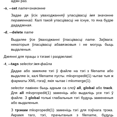
адзін раз.
-s
,
--set
name
=
значэнне
Задае дя ўсіх уваходжанняў уласцівасці
імя
значэнне
пераменнай
. Калі такой уласцівасці не існуе, то яна будзе
дададзеная.
-d
,
--delete
name
Выдаляе ўсе ўваходжанні ўласцівасці
name
. Заўвага:
некаторыя ўласцівасці абавязковыя і не могуць быць
выдаленыя.
Дзеянні для працы з тэгамі і раздзеламі:
-t
,
--tags
selector
:
імя-файла
Дадае або замяняе тэгі ў файле на тэгі з filename або
выдаляе іх, калі filename пусты.
mkvpropedit(1)
чытае тыя ж
фарматы XML-тэгаў, якія чытае і
mkvmerge(1)
.
selector
павінен быць адным са слоў
all
,
global
або
track
.
Для
all
mkvpropedit(1)
заменіць або выдаліць усе тэгі ў
файле. З
global
толькі глабальныя тэгі будуць замененыя
або выдаленыя.
З
трэкам
mkvpropedit(1)
заменіць тэгі для пэўнага трэка.
Акрамя таго, тэгі, прачытаныя з filename, будуць