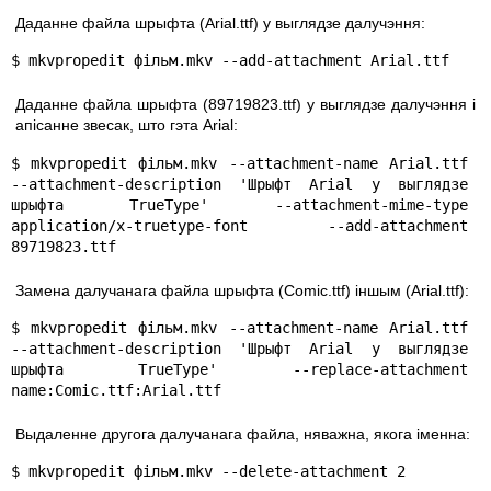
Даданне файла шрыфта (Arial.ttf) у выглядзе далучэння:
$ mkvpropedit фільм.mkv --add-attachment Arial.ttf
Даданне файла шрыфта (89719823.ttf) у выглядзе далучэння і
апісанне звесак, што гэта Arial:
$ mkvpropedit фільм.mkv --attachment-name Arial.ttf 
--attachment-description 'Шрыфт Arial у выглядзе 
шрыфта TrueType' --attachment-mime-type 
application/x-truetype-font --add-attachment 
89719823.ttf
Замена далучанага файла шрыфта (Comic.ttf) іншым (Arial.ttf):
$ mkvpropedit фільм.mkv --attachment-name Arial.ttf 
--attachment-description 'Шрыфт Arial у выглядзе 
шрыфта TrueType' --replace-attachment 
name:Comic.ttf:Arial.ttf
Выдаленне другога далучанага файла, няважна, якога іменна:
$ mkvpropedit фільм.mkv --delete-attachment 2