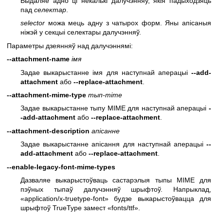
Выдаляе адно ці некалькі далучэнняў, якія падыходзяць
пад
селектар
.
selector
можа мець адну з чатырох форм. Яны апісаныя
ніжэй у секцыі селектары далучэнняў.
Параметры дзеянняў над далучэннямі:
--attachment-name
імя
Задае выкарыстанне імя для наступнай аперацыі
--add-
attachment
або
--replace-attachment
.
--attachment-mime-type
тып-mime
Задае выкарыстанне тыпу MIME для наступнай аперацыі
-
-add-attachment
або
--replace-attachment
.
--attachment-description
апісанне
Задае выкарыстанне апісання для наступнай аперацыі
--
add-attachment
або
--replace-attachment
.
--enable-legacy-font-mime-types
Дазваляе выкарыстоўваць састарэлыя тыпы MIME для
пэўных тыпаў далучэнняў шрыфтоў. Напрыклад,
«application/x-truetype-font» будзе выкарыстоўвацца для
шрыфтоў TrueType замест «fonts/ttf».