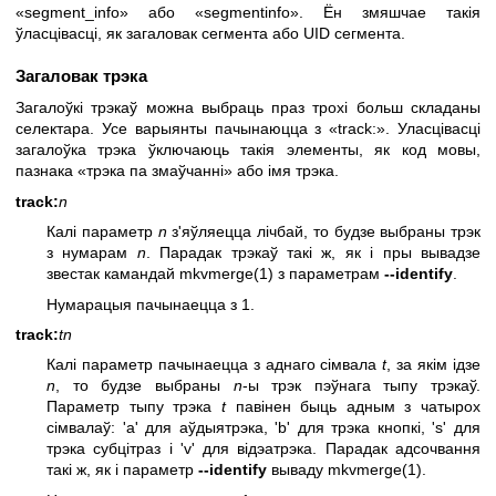
«segment_info» або «segmentinfo». Ён змяшчае такія
ўласцівасці, як загаловак сегмента або UID сегмента.
Загаловак трэка
Загалоўкі трэкаў можна выбраць праз трохі больш складаны
селектара. Усе варыянты пачынаюцца з «track:». Уласцівасці
загалоўка трэка ўключаюць такія элементы, як код мовы,
пазнака «трэка па змаўчанні» або імя трэка.
track:
n
Калі параметр
n
з'яўляецца лічбай, то будзе выбраны трэк
з нумарам
n
. Парадак трэкаў такі ж, як і пры вывадзе
звестак камандай
mkvmerge(1)
з параметрам
--identify
.
Нумарацыя пачынаецца з 1.
track:
t
n
Калі параметр пачынаецца з аднаго сімвала
t
, за якім ідзе
n
, то будзе выбраны
n
-ы трэк пэўнага тыпу трэкаў.
Параметр тыпу трэка
t
павінен быць адным з чатырох
сімвалаў: 'a' для аўдыятрэка, 'b' для трэка кнопкі, 's' для
трэка субцітраз і 'v' для відэатрэка. Парадак адсочвання
такі ж, як і параметр
--identify
вываду
mkvmerge(1)
.