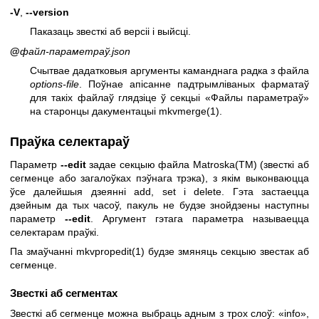
-V
,
--version
Паказаць звесткі аб версіі і выйсці.
@
файл-параметраў.json
Счытвае дадатковыя аргументы каманднага радка з файла
options-file
. Поўнае апісанне падтрымліваных фарматаў
для такіх файлаў глядзіце ў секцыі «Файлы параметраў»
на старонцы дакументацыі
mkvmerge(1)
.
Праўка селектараў
Параметр
--edit
задае секцыю файла Matroska(TM) (звесткі аб
сегменце або загалоўках пэўнага трэка), з якім выконваюцца
ўсе далейшыя дзеянні add, set і delete. Гэта застаецца
дзейным да тых часоў, пакуль не будзе знойдзены наступны
параметр
--edit
. Аргумент гэтага параметра называецца
селектарам праўкі.
Па змаўчанні
mkvpropedit(1)
будзе змяняць секцыю звестак аб
сегменце.
Звесткі аб сегментах
Звесткі аб сегменце можна выбраць адным з трох слоў: «info»,