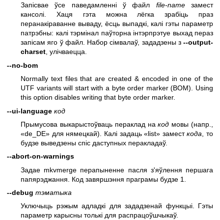
Запісвае ўсе паведамленні ў файл
file-name
замест
кансолі. Хаця гэта можна лёгка зрабіць праз
перанакіраванне вываду, ёсць выпадкі, калі гэты параметр
патрэбны: калі тэрмінал паўторна інтэрпрэтуе выхад пераз
запісам яго ў файл. Набор сімвалаў, зададзены з
--output-
charset
, улічваецца.
--no-bom
Normally text files that are created & encoded in one of the
UTF variants will start with a byte order marker (BOM). Using
this option disables writing that byte order marker.
--ui-language
код
Прымусова выкарыстоўваць пераклад на
код
мовы (напр.,
«de_DE» для нямецкай). Калі задаць «list» замест
кода
, то
будзе выведзены спіс даступных перакладаў.
--abort-on-warnings
Задае mkvmerge перапыненне пасля з'яўлення першага
папярэджання. Код завяршэння праграмы будзе 1.
--debug
тэматыка
Уключыць рэжым адладкі для зададзенай функцыі. Гэты
параметр карысны толькі для распрацоўшчыкаў.