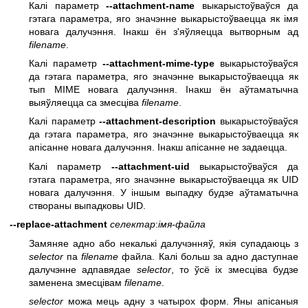
Калі параметр
--attachment-name
выкарыстоўваўся да
гэтага параметра, яго значэнне выкарыстоўваецца як імя
новага далучэння. Інакш ён з'яўляецца вытворным ад
filename
.
Калі параметр
--attachment-mime-type
выкарыстоўваўся
да гэтага параметра, яго значэнне выкарыстоўваецца як
тып MIME новага далучэння. Інакш ён аўтаматычна
выяўляецца са змесціва
filename
.
Калі параметр
--attachment-description
выкарыстоўваўся
да гэтага параметра, яго значэнне выкарыстоўваецца як
апісанне новага далучэння. Інакш апісанне не задаецца.
Калі параметр
--attachment-uid
выкарыстоўваўся да
гэтага параметра, яго значэнне выкарыстоўваецца як UID
новага далучэння. У іншым выпадку будзе аўтаматычна
створаны выпадковы UID.
--replace-attachment
селектар
:
імя-файла
Замяняе адно або некалькі далучэнняў, якія супадаюць з
selector
па
filename
файла. Калі больш за адно даступнае
далучэнне адпавядае
selector
, то ўсё іх змесціва будзе
заменена змесцівам
filename
.
selector
можа мець адну з чатырох форм. Яны апісаныя