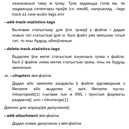
назначаныя таму ж трэку. Трэк задаецца гэтак жа, як
ззадаюцца селектары праўкі (гл. ніжэй), напрыклад, --tags
track:a1:new-audio-tags.xml.
--add-track-statistics-tags
Вылічвае статыстыку для ўсіх трэкаў у файле і дадае
новыя тэгі статыстыкі для іх. Калі файл ужо змяшчае гэтыя
тэгі, то яны будуць абноўленыя.
--delete-track-statistics-tags
Выдаляе ўсе меткі статыстыкі існуючага трэка з файла.
Калі ў файле няма метак статыстыкі трэка, яны не будуць
змененыя.
-c
,
--chapters
імя-файла
Дадае або замяняе раздзелы ў файле адпаведным з
filename або выдаляе іх, калі filename пусты.
mkvpropedit(1)
счытвае тыя ж XML і простыя фарматы
раздзелаў, што і
mkvmerge(1)
.
Дзеянні для апрацоўкі далучэнняў:
--add-attachment
імя-файла
Дадае новае далучэнне з
імя-файла
.