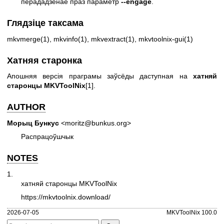
перададзенае праз параметр
--engage
.
Глядзіце таксама
mkvmerge(1)
,
mkvinfo(1)
,
mkvextract(1)
,
mkvtoolnix-gui(1)
Хатняя старонка
Апошняя версія праграмы заўсёды даступная на
хатняй
старонцы MKVToolNix
[1].
AUTHOR
Морыц Бункус
<moritz@bunkus.org>
Распрацоўшчык
NOTES
1.
хатняй старонцы MKVToolNix
https://mkvtoolnix.download/
2026-07-05
MKVToolNix 100.0