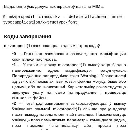
Выдаленне ўсіх далучаных шрыфтоў па тыпе MIME:
$ mkvpropedit фільм.mkv --delete-attachment mime-
type:application/x-truetype-font
Коды завяршэння
mkvpropedit(1)
завяршаецца з адным з трох кодаў:
•
0
-- Гэты код завяршэння азначае, што мадыфікацыя
скончылася паспяхова.
•
1
-- У гэтым выпадку
mkvpropedit(1)
выдаў хаця б адно
папярэджанне, аднак мадыфікацыя працягнулася.
Папярэджанню папярэднічае тэкст 'Warning:'. У залежнасці
ад узніклых памылак, выніковыя файлы могуць быць або
цэлымі, або пашкоджанымі. Карыстальніку рэкамендуецца
звярнуць увагу на само папярэджанне і праверыць
выніковыя файлы.
•
2
-- Гэты код завяршэння выкарыстоўваецца ў выніку
ўзнікнення памылкі.
mkvpropedit(1)
спыняе працу адразу
пасля вываду паведамлення аб памылцы. Памылкі могуць
узнікнуць праз памылковыя параметры каманднага радка,
праз памылкі чытання/запісу або проста праз