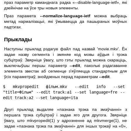
праз параметр каманднага радка «--disable-language-ietf», які
дзейнічае на ўсе тры новыя элементы.
Праз парамета
--normalize-language-ietf
можна выбраць
метад нармалізацыі, які ўжываецца да пашыраных моўных
падтэгах.
Прыклады
Наступны прыклад рэдагуе файл пад назвай 'movie.mkv'. Ён
задае назву сегмента і змяняе код мовы аўдыя і трэка
субцітраў. Звярніце ўвагу, што гэты прыклад можна скараціць,
выключыўшы першы параметр
--edit
, паколькі рэдагаванне
элемента звестак аб сегменце з'яўляецца стандартным для
ўсіх параметраў, знойдзеных перад параметрам
--edit
.
$ mkvpropedit фільм.mkv --edit info --set 
"title=Фільм" --edit track:a1 --set language=fre --
edit track:a2 --set language=ita
Другі прыклад выдаляе «пазнака трэка па змаўчанні» з
першага трэка субцітраў і задае яго для другога. Звярніце
ўвагу, што
mkvpropedit(1)
у адрозненне ад
mkvmerge(1)
, не
задае «пазнака трэка па змаўчанні» для іншых трэкаў на «0»,