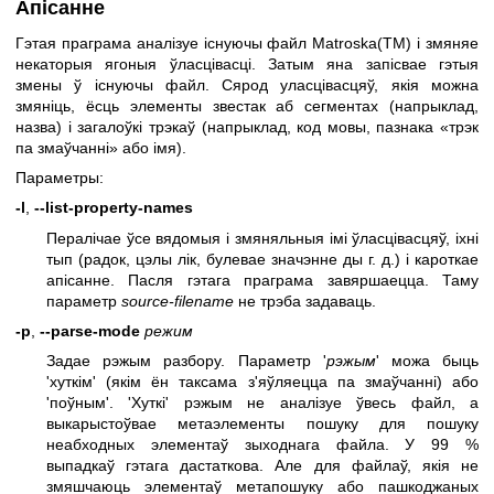
Апісанне
Гэтая праграма аналізуе існуючы файл Matroska(TM) і змяняе
некаторыя ягоныя ўласцівасці. Затым яна запісвае гэтыя
змены ў існуючы файл. Сярод уласцівасцяў, якія можна
змяніць, ёсць элементы звестак аб сегментах (напрыклад,
назва) і загалоўкі трэкаў (напрыклад, код мовы, пазнака «трэк
па змаўчанні» або імя).
Параметры:
-l
,
--list-property-names
Пералічае ўсе вядомыя і змяняльныя імі ўласцівасцяў, іхні
тып (радок, цэлы лік, булевае значэнне ды г. д.) і кароткае
апісанне. Пасля гэтага праграма завяршаецца. Таму
параметр
source-filename
не трэба задаваць.
-p
,
--parse-mode
режим
Задае рэжым разбору. Параметр '
рэжым
' можа быць
'хуткім' (якім ён таксама з'яўляецца па змаўчанні) або
'поўным'. 'Хуткі' рэжым не аналізуе ўвесь файл, а
выкарыстоўвае метаэлементы пошуку для пошуку
неабходных элементаў зыходнага файла. У 99 %
выпадкаў гэтага дастаткова. Але для файлаў, якія не
змяшчаюць элементаў метапошуку або пашкоджаных