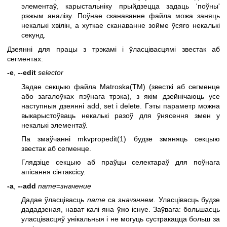
элементаў, карыстальніку прыйдзецца задаць 'поўны'
рэжым аналізу. Поўнае сканаванне файла можа заняць
некалькі хвілін, а хуткае сканаванне зойме ўсяго некалькі
секунд.
Дзеянні для працы з трэкамі і ўласцівасцямі звестак аб
сегментах:
-e
,
--edit
selector
Задае секцыю файла Matroska(TM) (звесткі аб сегменце
або загалоўках пэўнага трэка), з якім дзейнічаюць усе
наступныя дзеянні add, set і delete. Гэты параметр можна
выкарыстоўваць некалькі разоў для ўнясення змен у
некалькі элементаў.
Па змаўчанні
mkvpropedit(1)
будзе змяняць секцыю
звестак аб сегменце.
Глядзіце секцыю аб праўцы селектараў для поўнага
апісання сінтаксісу.
-a
,
--add
name
=
значение
Дадае ўласцівасць
name
са
значэннем
. Уласцівасць будзе
дададзеная, нават калі яна ўжо існуе. Заўвага: большасць
уласцівасцяў унікальныя і не могуць сустракацца больш за