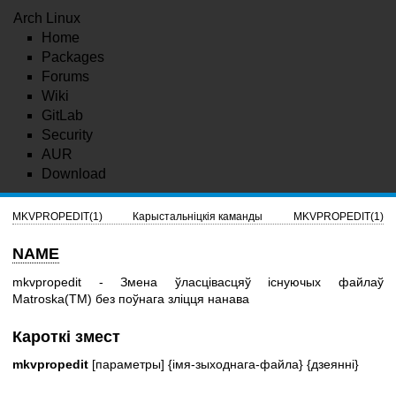
Arch Linux
Home
Packages
Forums
Wiki
GitLab
Security
AUR
Download
MKVPROPEDIT(1)
Карыстальніцкія каманды
MKVPROPEDIT(1)
NAME
mkvpropedit - Змена ўласцівасцяў існуючых файлаў
Matroska(TM) без поўнага зліцця нанава
Кароткі змест
mkvpropedit
[параметры] {імя-зыходнага-файла} {дзеянні}