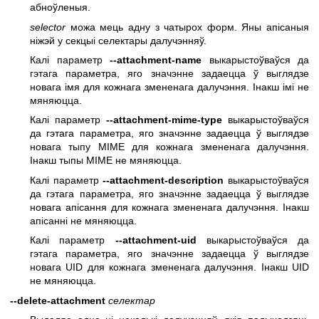
абноўленыя.
selector
можа мець адну з чатырох форм. Яны апісаныя
ніжэй у секцыі селектары далучэнняў.
Калі параметр
--attachment-name
выкарыстоўваўся да
гэтага параметра, яго значэнне задаецца ў выглядзе
новага імя для кожнага змененага далучэння. Інакш імі не
мяняюцца.
Калі параметр
--attachment-mime-type
выкарыстоўваўся
да гэтага параметра, яго значэнне задаецца ў выглядзе
новага тыпу MIME для кожнага змененага далучэння.
Інакш тыпы MIME не мяняюцца.
Калі параметр
--attachment-description
выкарыстоўваўся
да гэтага параметра, яго значэнне задаецца ў выглядзе
новага апісання для кожнага змененага далучэння. Інакш
апісанні не мяняюцца.
Калі параметр
--attachment-uid
выкарыстоўваўся да
гэтага параметра, яго значэнне задаецца ў выглядзе
новага UID для кожнага змененага далучэння. Інакш UID
не мяняюцца.
--delete-attachment
селектар