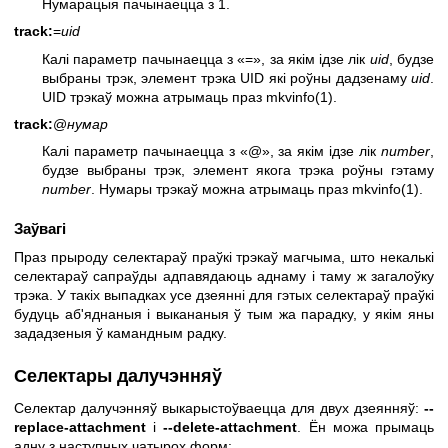
Нумарацыя пачынаецца з 1.
track:
=
uid
Калі параметр пачынаецца з «=», за якім ідзе лік
uid
, будзе
выбраны трэк, элемент трэка UID які роўны дадзенаму
uid
.
UID трэкаў можна атрымаць праз
mkvinfo(1)
.
track:
@
нумар
Калі параметр пачынаецца з «@», за якім ідзе лік
number
,
будзе выбраны трэк, элемент якога трэка роўны гэтаму
number
. Нумары трэкаў можна атрымаць праз
mkvinfo(1)
.
Заўвагі
Праз прыроду селектараў праўкі трэкаў магчыма, што некалькі
селектараў сапраўды адпавядаюць аднаму і таму ж загалоўку
трэка. У такіх выпадках усе дзеянні для гэтых селектараў праўкі
будуць аб'яднаныя і выкананыя ў тым жа парадку, у якім яны
зададзеныя ў камандным радку.
Селектары далучэнняў
Селектар далучэнняў выкарыстоўваецца для двух дзеянняў:
--
replace-attachment
і
--delete-attachment
. Ён можа прымаць
адну з наступных чатырох форм: