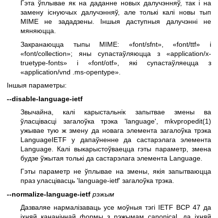
Гэта ўплывае як на даданне новых далучэнняў, так і на
замену існуючых далучэнняў, але толькі калі новы тып
MIME не зададзены. Іншыя даступныя далучэнні не
мяняюцца.
Закранаюцца тыпы MIME: «font/sfnt», «font/ttf» і
«font/collection»; яны супастаўляюцца з «application/x-
truetype-fonts» і «font/otf», які супастаўляецца з
«application/vnd .ms-opentype».
Іншыя параметры:
--disable-language-ietf
Звычайна, калі карыстальнік запытвае змены ва
ўласцівасці загалоўка трэка 'language',
mkvpropedit(1)
ужывае тую ж змену да новага элемента загалоўка трэка
LanguageIETF у дапаўненне да састарэлага элемента
Language. Калі выкарыстоўваецца гэты параметр, змена
будзе ўжытая толькі да састарэлага элемента Language.
Гэты параметр не ўплывае на змены, якія запытваюцца
праз уласцівасць 'language-ietf' загалоўка трэка.
--normalize-language-ietf
рэжым
Дазваляе нармалізаваць усе моўныя тэгі IETF BCP 47 да
іхняй кананічнай формы з рэжымам canonical, да іхняй