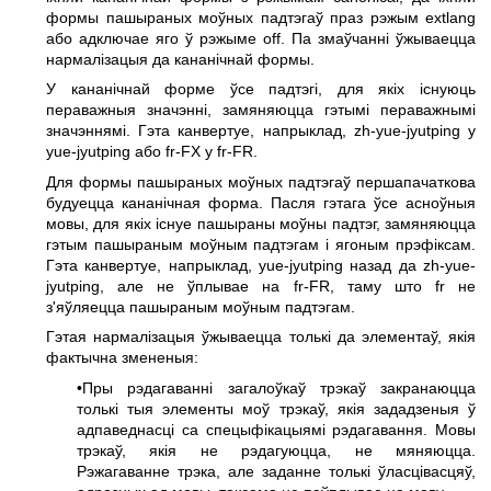
формы пашыраных моўных падтэгаў праз рэжым extlang
або адключае яго ў рэжыме off. Па змаўчанні ўжываецца
нармалізацыя да кананічнай формы.
У кананічнай форме ўсе падтэгі, для якіх існуюць
пераважныя значэнні, замяняюцца гэтымі пераважнымі
значэннямі. Гэта канвертуе, напрыклад, zh-yue-jyutping у
yue-jyutping або fr-FX у fr-FR.
Для формы пашыраных моўных падтэгаў першапачаткова
будуецца кананічная форма. Пасля гэтага ўсе асноўныя
мовы, для якіх існуе пашыраны моўны падтэг, замяняюцца
гэтым пашыраным моўным падтэгам і ягоным прэфіксам.
Гэта канвертуе, напрыклад, yue-jyutping назад да zh-yue-
jyutping, але не ўплывае на fr-FR, таму што fr не
з'яўляецца пашыраным моўным падтэгам.
Гэтая нармалізацыя ўжываецца толькі да элементаў, якія
фактычна змененыя:
•Пры рэдагаванні загалоўкаў трэкаў закранаюцца
толькі тыя элементы моў трэкаў, якія зададзеныя ў
адпаведнасці са спецыфікацыямі рэдагавання. Мовы
трэкаў, якія не рэдагуюцца, не мяняюцца.
Рэжагаванне трэка, але заданне толькі ўласцівасцяў,