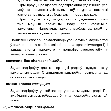
адрозных ад мовы, таксама не паўплывае на мову.
•Пры праўцы раздзелаў падвяргаюцца ўздзеянню ўсе
моўныя элементы ўсіх элементаў раздзела, паколькі
існуючыя раздзелы заўжды замяняюцца цалкам.
•Пры праўцы тэгаў падвяргаюцца ўздзеянню толькі
тыя моўныя элементы тэгаў, якія фактычна
замененыя. Напрыклад, замена глабальных тэгаў не
ўплывае на існуючыя тэгі трэкаў.
Найлепшы спосаб нармалізаваць усе наяўныя моўныя тэгі
ў файле — гэта зрабіць зліццё нанава праз
mkvmerge(1)
і
задаць ягоны параметр «--normalize-language-ietf» у
запатрабаваны рэжым.
--command-line-charset
кадзіроўка
Задае кадзіроўку для канвертацыі радкоў, зададзеных у
камандным радку. Стандартная кадзіроўка прывязаная да
сістэмнай лакалізацыі.
--output-charset
кадзіроўка
Задае кадзіроўку, у якой канвертуюцца выхадныя радкі. Па
змаўчанні выкарыстоўваецца бягучая кадзіроўка сістэмнай
мовы.
-r
,
--redirect-output
імя-файла