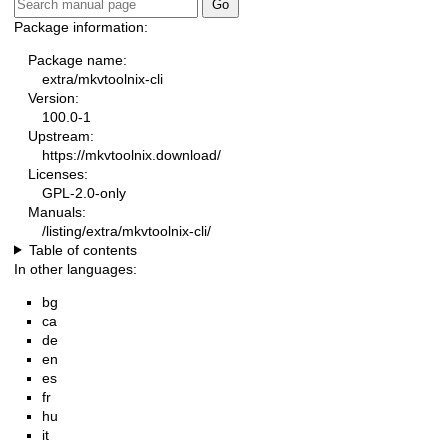
Package information:
Package name:
extra/mkvtoolnix-cli
Version:
100.0-1
Upstream:
https://mkvtoolnix.download/
Licenses:
GPL-2.0-only
Manuals:
/listing/extra/mkvtoolnix-cli/
Table of contents
In other languages:
bg
ca
de
en
es
fr
hu
it