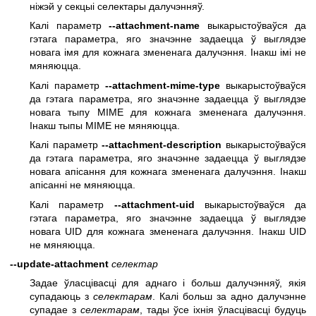
ніжэй у секцыі селектары далучэнняў.
Калі параметр
--attachment-name
выкарыстоўваўся да
гэтага параметра, яго значэнне задаецца ў выглядзе
новага імя для кожнага змененага далучэння. Інакш імі не
мяняюцца.
Калі параметр
--attachment-mime-type
выкарыстоўваўся
да гэтага параметра, яго значэнне задаецца ў выглядзе
новага тыпу MIME для кожнага змененага далучэння.
Інакш тыпы MIME не мяняюцца.
Калі параметр
--attachment-description
выкарыстоўваўся
да гэтага параметра, яго значэнне задаецца ў выглядзе
новага апісання для кожнага змененага далучэння. Інакш
апісанні не мяняюцца.
Калі параметр
--attachment-uid
выкарыстоўваўся да
гэтага параметра, яго значэнне задаецца ў выглядзе
новага UID для кожнага змененага далучэння. Інакш UID
не мяняюцца.
--update-attachment
селектар
Задае ўласцівасці для аднаго і больш далучэнняў, якія
супадаюць з
селектарам
. Калі больш за адно далучэнне
супадае з
селектарам
, тады ўсе іхнія ўласцівасці будуць