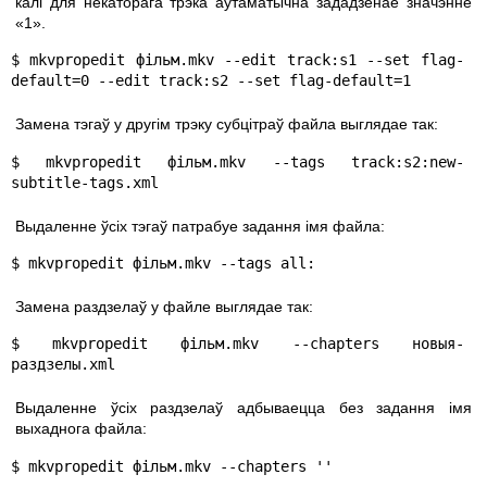
калі для некаторага трэка аўтаматычна зададзенае значэнне
«1».
$ mkvpropedit фільм.mkv --edit track:s1 --set flag-
default=0 --edit track:s2 --set flag-default=1
Замена тэгаў у другім трэку субцітраў файла выглядае так:
$ mkvpropedit фільм.mkv --tags track:s2:new-
subtitle-tags.xml
Выдаленне ўсіх тэгаў патрабуе задання імя файла:
$ mkvpropedit фільм.mkv --tags all:
Замена раздзелаў у файле выглядае так:
$ mkvpropedit фільм.mkv --chapters новыя-
раздзелы.xml
Выдаленне ўсіх раздзелаў адбываецца без задання імя
выхаднога файла:
$ mkvpropedit фільм.mkv --chapters ''