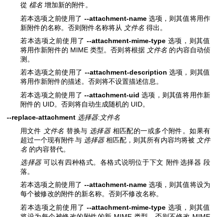
從
檔名
增加新的附件。
若本选项之前使用了
--attachment-name
选项，则其值将用作
新附件的名称。否则附件名称将从
文件名
得出。
若本选项之前使用了
--attachment-mime-type
选项，则其值
将用作新附件的 MIME 类型。否则将根据
文件名
的内容自动侦
测。
若本选项之前使用了
--attachment-description
选项，则其值
将用作新附件的描述。否则将不设置描述信息。
若本选项之前使用了
--attachment-uid
选项，则其值将用作新
附件的 UID。否则将自动生成随机的 UID。
--replace-attachment
选择器
:
文件名
用文件
文件名
替换与
选择器
相匹配的一或多个附件。如果有
超过一个现有附件与
选择器
相匹配，则其所有内容均将被
文件
名
的内容替代。
选择器
可以有四种格式。各格式说明位于下文 附件选择器 段
落。
若本选项之前使用了
--attachment-name
选项，则其值将设为
每个被修改的附件的新名称。否则不修改名称。
若本选项之前使用了
--attachment-mime-type
选项，则其值
将设为每个被修改的附件的新 MIME 类型。否则不修改 MIME