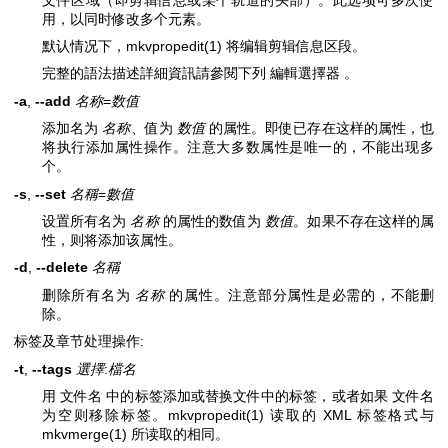
用，以同时修改多个元素。
默认情况下，
mkvpropedit(1)
将编辑剪辑信息区段。
完整的語法描述詳細資訊請參閱下列 編輯選擇器 。
-a
,
--add
名称
=
数值
添加名为
名称
、值为
数值
的属性。即使已存在这样的属性，也
将执行添加属性操作。注意大多数属性是唯一的，不能出现多
个。
-s
,
--set
名稱
=
數值
设置所有名为
名称
的属性的数值为
数值
。如果不存在这样的属
性，则将添加该属性。
-d
,
--delete
名稱
删除所有名为
名称
的属性。注意部分属性是必需的，不能删
除。
标签及章节处理操作:
-t
,
--tags
選擇
:
檔名
用 文件名 中的标签添加或替换文件中的标签，或者如果 文件名
为空则移除标签。
mkvpropedit(1)
读取的 XML 标签格式与
mkvmerge(1)
所读取的相同。