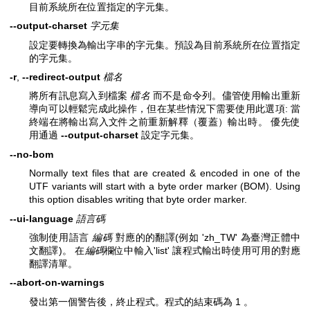
目前系統所在位置指定的字元集。
--output-charset
字元集
設定要轉換為輸出字串的字元集。預設為目前系統所在位置指定
的字元集。
-r
,
--redirect-output
檔名
將所有訊息寫入到檔案
檔名
而不是命令列。儘管使用輸出重新
導向可以輕鬆完成此操作，但在某些情況下需要使用此選項: 當
終端在將輸出寫入文件之前重新解釋（覆蓋）輸出時。 優先使
用通過
--output-charset
設定字元集。
--no-bom
Normally text files that are created & encoded in one of the
UTF variants will start with a byte order marker (BOM). Using
this option disables writing that byte order marker.
--ui-language
語言碼
強制使用語言
編碼
對應的的翻譯(例如 'zh_TW' 為臺灣正體中
文翻譯)。 在
編碼
欄位中輸入'list' 讓程式輸出時使用可用的對應
翻譯清單。
--abort-on-warnings
發出第一個警告後，終止程式。程式的結束碼為 1 。