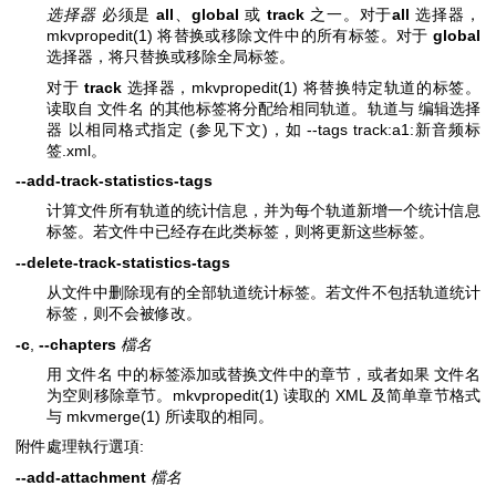
选择器
必须是
all
、
global
或
track
之一。对于
all
选择器，
mkvpropedit(1)
将替换或移除文件中的所有标签。对于
global
选择器，将只替换或移除全局标签。
对于
track
选择器，
mkvpropedit(1)
将替换特定轨道的标签。
读取自 文件名 的其他标签将分配给相同轨道。轨道与 编辑选择
器 以相同格式指定 (参见下文)，如 --tags track:a1:新音频标
签.xml。
--add-track-statistics-tags
计算文件所有轨道的统计信息，并为每个轨道新增一个统计信息
标签。若文件中已经存在此类标签，则将更新这些标签。
--delete-track-statistics-tags
从文件中删除现有的全部轨道统计标签。若文件不包括轨道统计
标签，则不会被修改。
-c
,
--chapters
檔名
用 文件名 中的标签添加或替换文件中的章节，或者如果 文件名
为空则移除章节。
mkvpropedit(1)
读取的 XML 及简单章节格式
与
mkvmerge(1)
所读取的相同。
附件處理執行選項:
--add-attachment
檔名