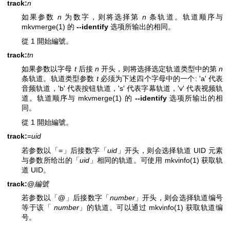
track:
n
如果参数
n
为数字，则将选择第
n
条轨道。轨道顺序与
mkvmerge(1)
的
--identify
选项所输出的相同。
從 1 開始編號。
track:
t
n
如果参数以字母
t
后接
n
开头，则将选择选定轨道类型中的第
n
条轨道。轨道类型参数
t
必须为下述四个字母中的一个: 'a' 代表
音频轨道，'b' 代表按钮轨道，'s' 代表字幕轨道，'v' 代表视频轨
道。轨道顺序与
mkvmerge(1)
的
--identify
选项所输出的相
同。
從 1 開始編號。
track:
=
uid
若参数以「=」后接数字「
uid
」开头，则会选择轨道 UID 元素
与参数所给出的「
uid
」相同的轨道。可使用
mkvinfo(1)
获取轨
道 UID。
track:
@
編號
若参数以「@」后接数字「
number
」开头，则会选择轨道编号
等于该「
number
」的轨道。可以通过
mkvinfo(1)
获取轨道编
号。