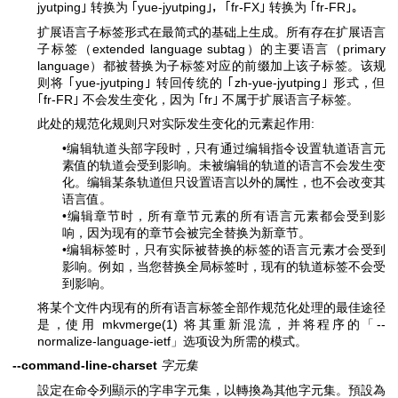
jyutping｣ 转换为 ｢yue-jyutping｣，｢fr-FX｣ 转换为 ｢fr-FR｣。
扩展语言子标签形式在最简式的基础上生成。所有存在扩展语言
子标签（extended language subtag）的主要语言（primary
language）都被替换为子标签对应的前缀加上该子标签。该规
则将 ｢yue-jyutping｣ 转回传统的 ｢zh-yue-jyutping｣ 形式，但
｢fr-FR｣ 不会发生变化，因为 ｢fr｣ 不属于扩展语言子标签。
此处的规范化规则只对实际发生变化的元素起作用:
•编辑轨道头部字段时，只有通过编辑指令设置轨道语言元
素值的轨道会受到影响。未被编辑的轨道的语言不会发生变
化。编辑某条轨道但只设置语言以外的属性，也不会改变其
语言值。
•编辑章节时，所有章节元素的所有语言元素都会受到影
响，因为现有的章节会被完全替换为新章节。
•编辑标签时，只有实际被替换的标签的语言元素才会受到
影响。例如，当您替换全局标签时，现有的轨道标签不会受
到影响。
将某个文件内现有的所有语言标签全部作规范化处理的最佳途径
是，使用
mkvmerge(1)
将其重新混流，并将程序的「--
normalize-language-ietf」选项设为所需的模式。
--command-line-charset
字元集
設定在命令列顯示的字串字元集，以轉換為其他字元集。預設為