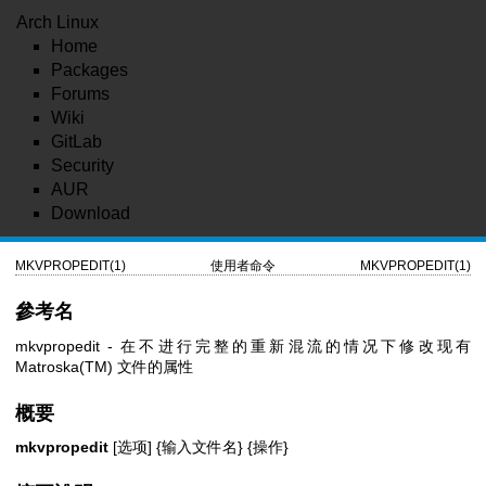
Arch Linux
Home
Packages
Forums
Wiki
GitLab
Security
AUR
Download
MKVPROPEDIT(1)
使用者命令
MKVPROPEDIT(1)
參考名
mkvpropedit - 在不进行完整的重新混流的情况下修改现有
Matroska(TM) 文件的属性
概要
mkvpropedit
[选项] {输入文件名} {操作}