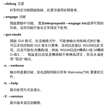
--debug
主題
針對特定功能開啟除錯。此選項適用於開發者。
--engage
功能
開啟實驗中功能。 透過
mkvpropedit --engage list
啟用可用的
列表。這些功能不會在正常情況下使用。
--gui-mode
開啟 GUI 模式。在這種模式中，可能會輸出特殊格式的行數，
可以呈現控制的 GUI 發生什麼事。這些訊息會以 '#GUI#訊息'呈
現。訊息可能包含機碼/值，例如 '#GUI#訊息#機碼1=值1#機碼
2=值2...'。 無論是訊息或是機碼都不會轉為譯文，而且永遠使
用 *英語* 輸出。
-v
,
--verbose
輸出時盡量詳細，並在讀取時顯示所有 Matroska(TM) 重要的元
件。
-h
,
--help
顯示使用方式並退出。
-V
,
--version
顯示版本資訊並離開。