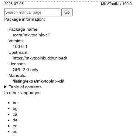
2026-07-05
MKVToolNix 100.0
Package information:
Package name:
extra/mkvtoolnix-cli
Version:
100.0-1
Upstream:
https://mkvtoolnix.download/
Licenses:
GPL-2.0-only
Manuals:
/listing/extra/mkvtoolnix-cli/
Table of contents
In other languages:
be
bg
ca
de
en
es