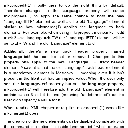
mkvpropedit(1)
mostly tries to do the right thing by default.
Therefore changes to the
language
property will cause
mkvpropedit(1)
to apply the same change to both the new
"LanguageIETF" element as well as the old "Language" element
similar to how
mkvmerge(1)
applies the language to both
elements. For example, when using mkvpropedit movie.mkv --edit
track:2 --set language=zh-TW the "LanguageIETF" element will be
set to zh-TW and the old "Language" element to chi.
Additionally there's a new track header property named
language-ietf
that can be set or removed. Changes to this
property only apply to the new "LanguageIETF" track header
element. A caveat is that the old "Language" track header element
is a mandatory element in Matroska — meaning even if it isn't
present in the file it still has an implied value. When the user only
sets the
language-ietf
property but not the
language
property,
mkvpropedit(1)
will therefore add the old "Language" element in
certain cases & set it to und (meaning "undetermined") as the
user didn't specify a value for it.
When reading XML chapter or tag files
mkvpropedit(1)
works like
mkvmerge(1)
does.
The creation of the new elements can be disabled completely with
the command-line option `--disable-language-ietf` which operates