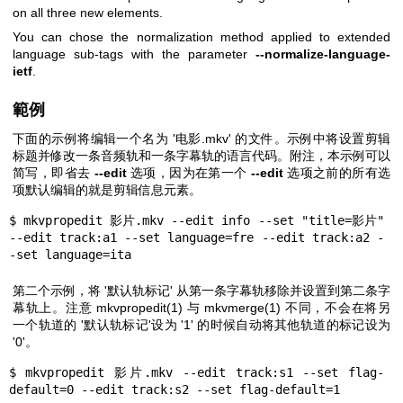
on all three new elements.
You can chose the normalization method applied to extended
language sub-tags with the parameter
--normalize-language-
ietf
.
範例
下面的示例将编辑一个名为 '电影.mkv' 的文件。示例中将设置剪辑
标题并修改一条音频轨和一条字幕轨的语言代码。附注，本示例可以
简写，即省去
--edit
选项，因为在第一个
--edit
选项之前的所有选
项默认编辑的就是剪辑信息元素。
$ mkvpropedit 影片.mkv --edit info --set "title=影片" 
--edit track:a1 --set language=fre --edit track:a2 -
-set language=ita
第二个示例，将 '默认轨标记' 从第一条字幕轨移除并设置到第二条字
幕轨上。注意
mkvpropedit(1)
与
mkvmerge(1)
不同，不会在将另
一个轨道的 '默认轨标记'设为 '1' 的时候自动将其他轨道的标记设为
'0'。
$ mkvpropedit 影片.mkv --edit track:s1 --set flag-
default=0 --edit track:s2 --set flag-default=1