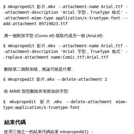
$ mkvpropedit 影片.mkv --attachment-name Arial.ttf -
-attachment-description 'Arial 字型，TrueType 格式' -
-attachment-mime-type application/x-truetype-font --
add-attachment 89719823.ttf
將一個附加字型 (Comic.ttf) 檔取代成另一個 (Arial.ttf):
$ mkvpropedit 影片.mkv --attachment-name Arial.ttf -
-attachment-description 'Arial 字型，TrueType 格式' -
-replace-attachment name:Comic.ttf:Arial.ttf
刪除第二個附加檔，無論可能是什麼:
$ mkvpropedit 影片.mkv --delete-attachment 2
依 MIME 類型刪除所有附加的字型:
$ mkvpropedit 影片.mkv --delete-attachment mime-
type:application/x-truetype-font
結束代碼
使用三個之一的結束代碼結束
mkvpropedit(1)
：