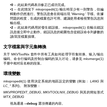
•
0
-- 此結束代碼表示修正已成功完成。
•
1
-- 在此情況下
mkvpropedit(1)
輸出時至少有一則警告，但編
輯動作仍然進行。警告訊息會在前端出現 'Warning:' 字樣。依據
問題的程度，生成的檔案也許可用。建議使用者檢視警告訊息與
輸出檔。
•
2
-- 此結束代碼用於發生錯誤後。
mkvpropedit(1)
在輸出錯誤
訊息後立即中止動作。錯誤訊息的範圍包含從錯誤命令列參數的
讀/寫至檔案損壞。
文字檔案與字元集轉換
关于 MKVToolNix 套件中所有工具如何处理字符集转换、输入/输出
编码、命令行编码及控制台编码的深入讨论，请参见
mkvmerge(1)
手册中相对应名称的段落。
環境變數
mkvpropedit(1)
使用決定系統的地區設定的變數 (例如：
LANG
與
LC_*
系列)。 附加變數：
MKVPROPEDIT_DEBUG
,
MKVTOOLNIX_DEBUG
與其的簡短形式
MTX_DEBUG
視為通過
--debug
選項傳遞的內容。