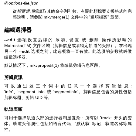
@
options-file.json
從
檔案選項
檔讀取其他命令列引數。有關此類檔案支援格式的完
整說明，請參閱
mkvmerge(1)
文件中的 "選項檔案" 章節。
編輯選擇器
--edit
选项设置后续的 添加, 设置 或 删除 操作所影响的
Matroska(TM) 文件区域（剪辑信息或者特定轨道的头部）。在出现
另一个
--edit
选项之前，此选项将一直有效。此选项的参数就叫做
编辑选择器。
默认情况下，
mkvpropedit(1)
将编辑剪辑信息区段。
剪輯資訊
可以通过这三个词中的任意一个选择剪辑信息:
'info'、'segment_info' 或 'segmentinfo'。剪辑信息包含的属性包括
剪辑标题、剪辑 UID 等。
軌道表頭
可用于选择轨道头部的选择器稍显复杂：所有以 'track:' 开头的变
体。轨道头部属性包括如语言代码、'默认轨' 标记、轨道名称等属
性。