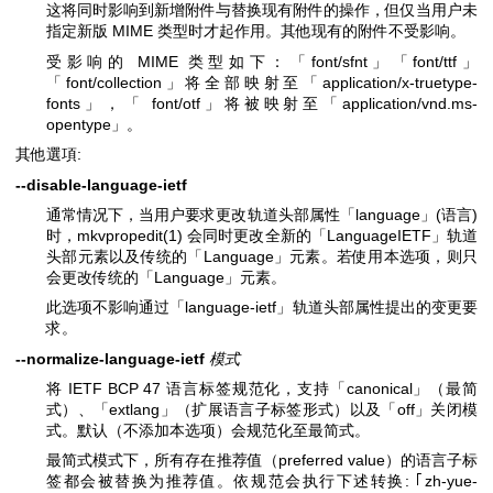
这将同时影响到新增附件与替换现有附件的操作，但仅当用户未
指定新版 MIME 类型时才起作用。其他现有的附件不受影响。
受影响的 MIME 类型如下：「font/sfnt」「font/ttf」
「font/collection」将全部映射至「application/x-truetype-
fonts」，「 font/otf」将被映射至「application/vnd.ms-
opentype」。
其他選項:
--disable-language-ietf
通常情况下，当用户要求更改轨道头部属性「language」(语言)
时，
mkvpropedit(1)
会同时更改全新的「LanguageIETF」轨道
头部元素以及传统的「Language」元素。若使用本选项，则只
会更改传统的「Language」元素。
此选项不影响通过「language-ietf」轨道头部属性提出的变更要
求。
--normalize-language-ietf
模式
将 IETF BCP 47 语言标签规范化，支持「canonical」（最简
式）、「extlang」（扩展语言子标签形式）以及「off」关闭模
式。默认（不添加本选项）会规范化至最简式。
最简式模式下，所有存在推荐值（preferred value）的语言子标
签都会被替换为推荐值。依规范会执行下述转换: ｢zh-yue-