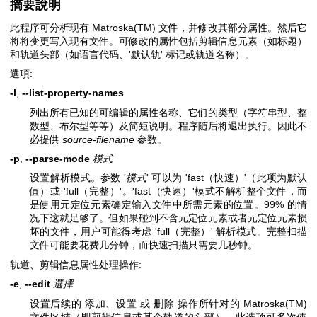
摘要說明
此程序可分析现有 Matroska(TM) 文件，并修改其部分属性。然后它
将将变更写入现有文件。可修改的属性包括剪辑信息元素（如标题）
和轨道头部（如语言代码、'默认轨' 标记或轨道名称）。
選項:
-l
,
--list-property-names
列出所有已知的可编辑的属性名称、它们的类型（字符串型、整
数型、布尔型等等）及简短说明。程序随后将退出执行。因此不
必提供
source-filename
参数。
-p
,
--parse-mode
模式
设置解析模式。参数 '
模式
' 可以为 'fast（快速）'（此项为默认
值）或 'full（完整）'。'fast（快速）'模式不解析整个文件，而
是使用元定位元素确定输入文件中所需元素的位置。99% 的情
况下这就足够了。但如果碰到不含元定位元素或者元定位元素损
坏的文件，用户可能得考虑 'full（完整）' 解析模式。完整扫描
文件可能要花费几分钟，而快速扫描只需要几秒钟。
轨道、剪辑信息属性处理操作:
-e
,
--edit
選擇
设置后续的 添加、设置 或 删除 操作所针对的 Matroska(TM)
文件区域（即剪辑信息或某个轨道的头部）。此选项可多次使