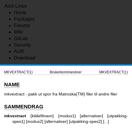
Arch Linux
Home
Packages
Forums
Wiki
GitLab
Security
AUR
Download
MKVEXTRACT(1)
Brukerkommandoer
MKVEXTRACT(1)
NAME
mkvextract - pakk ut spor fra Matroska(TM) filer til andre filer
SAMMENDRAG
mkvextract
{kildefilnavn} {modus1} [alternativer] [utpakking-
spes1] [modus2] [alternativer] [utpakking-spes2] [...]