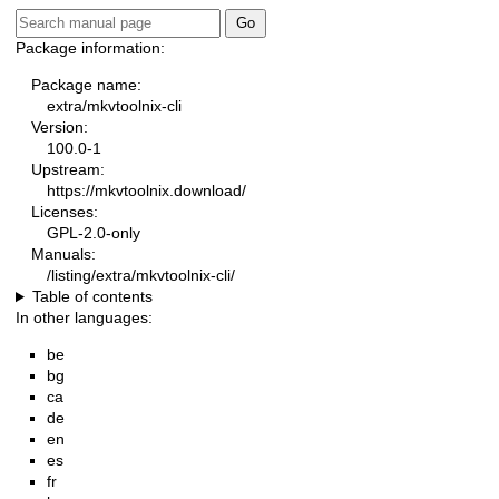
Package information:
Package name:
extra/mkvtoolnix-cli
Version:
100.0-1
Upstream:
https://mkvtoolnix.download/
Licenses:
GPL-2.0-only
Manuals:
/listing/extra/mkvtoolnix-cli/
Table of contents
In other languages:
be
bg
ca
de
en
es
fr