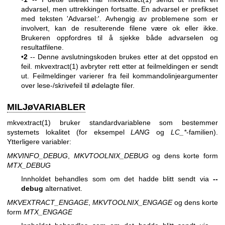
advarsel, men uttrekkingen fortsatte. En advarsel er prefikset
med teksten 'Advarsel:'. Avhengig av problemene som er
involvert, kan de resulterende filene være ok eller ikke.
Brukeren oppfordres til å sjekke både advarselen og
resultatfilene.
•
2
-- Denne avslutningskoden brukes etter at det oppstod en
feil.
mkvextract(1)
avbryter rett etter at feilmeldingen er sendt
ut. Feilmeldinger varierer fra feil kommandolinjeargumenter
over lese-/skrivefeil til ødelagte filer.
MILJøVARIABLER
mkvextract(1)
bruker standardvariablene som bestemmer
systemets lokalitet (for eksempel
LANG
og
LC_*
-familien).
Ytterligere variabler:
MKVINFO_DEBUG
,
MKVTOOLNIX_DEBUG
og dens korte form
MTX_DEBUG
Innholdet behandles som om det hadde blitt sendt via
--
debug
alternativet.
MKVEXTRACT_ENGAGE
,
MKVTOOLNIX_ENGAGE
og dens korte
form
MTX_ENGAGE