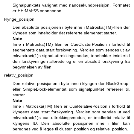
Signalpunktets varighet med nanosekundpresisjon. Formatet
er HH:MM:SS.nnnnnnnnn.
klynge_posisjon
Den absolutte posisjonen i byte inne i Matroska(TM)-filen der
klyngen som inneholder det refererte elementet starter.
Note
Inne i Matroska(TM) filen er CueClusterPosition i forhold til
segmentets data start forskyvning. Verdien som sendes ut av
mkvextract(1)
s signal-uttrekkingsmodus, inneholder imidlertid
den forskyvningen allerede og er en absolutt forskyvning fra
begynnelsen av filen.
relativ_posisjon
Den relative posisjonen i byte inne i klyngen der BlockGroup-
eller SimpleBlock-elementet som signalpunktet refererer til,
starter.
Note
Inne i Matroska(TM) filen er CueRelativePosition i forhold til
klyngens data start forskyvning. Verdien som sendes ut ved
mkvextract(1)
s cue-uttrekkingsmodus, er imidlertid relativ til
klyngens ID. Den absolutte posisjonen inne i filen kan
beregnes ved å legge til cluster_position og relative_position.