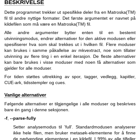
BESKRIVELSE
Dette programmet trekker ut spesifikke deler fra en Matroska(TM)
fil til andre nyttige formater. Det første argumentet er navnet på
kildefilen som må være en Matroska(TM) fil.
Alle andre argumenter bytter enten til en bestemt
utvinningsmodus, endrer alternativer for den aktive modusen eller
spesifiserer hva som skal trekkes ut i hvilken fil. Flere moduser
kan brukes i samme påkallelse av mkvextract, noe som tillater
utvinning av flere ting i en enkel iterasjon. De fleste alternativer
kan bare brukes i visse moduser med noen få alternativer som
gjelder for alle moduser.
For tiden støttes uttrekking av spor, tagger, vedlegg, kapitler,
CUE-ark, tidsstempler og cues.
Vanlige alternativer
Følgende alternativer er tilgjengelige i alle moduser og beskrives
bare én gang i denne seksjonen.
-f
,
--parse-fully
Setter analysemodus til 'full'. Standardmodusen analyserer
ikke hele filen, men bruker metasøk-elementene for å finne
de nødvendige elementene i en kildefil. I 99% av alle tilfeller