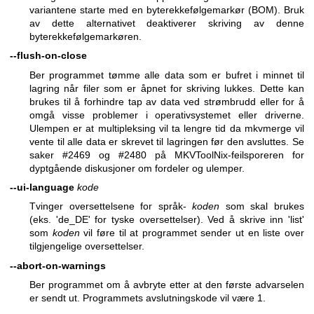
variantene starte med en byterekkefølgemarkør (BOM). Bruk
av dette alternativet deaktiverer skriving av denne
byterekkefølgemarkøren.
--flush-on-close
Ber programmet tømme alle data som er bufret i minnet til
lagring når filer som er åpnet for skriving lukkes. Dette kan
brukes til å forhindre tap av data ved strømbrudd eller for å
omgå visse problemer i operativsystemet eller driverne.
Ulempen er at multipleksing vil ta lengre tid da mkvmerge vil
vente til alle data er skrevet til lagringen før den avsluttes. Se
saker #2469 og #2480 på MKVToolNix-feilsporeren for
dyptgående diskusjoner om fordeler og ulemper.
--ui-language
kode
Tvinger oversettelsene for språk-
koden
som skal brukes
(eks. 'de_DE' for tyske oversettelser). Ved å skrive inn 'list'
som
koden
vil føre til at programmet sender ut en liste over
tilgjengelige oversettelser.
--abort-on-warnings
Ber programmet om å avbryte etter at den første advarselen
er sendt ut. Programmets avslutningskode vil være 1.