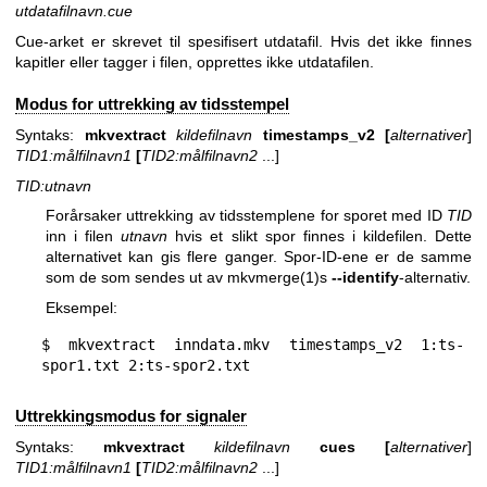
utdatafilnavn.cue
Cue-arket er skrevet til spesifisert utdatafil. Hvis det ikke finnes
kapitler eller tagger i filen, opprettes ikke utdatafilen.
Modus for uttrekking av tidsstempel
Syntaks:
mkvextract
kildefilnavn
timestamps_v2
[
alternativer
]
TID1:målfilnavn1
[
TID2:målfilnavn2
...]
TID:utnavn
Forårsaker uttrekking av tidsstemplene for sporet med ID
TID
inn i filen
utnavn
hvis et slikt spor finnes i kildefilen. Dette
alternativet kan gis flere ganger. Spor-ID-ene er de samme
som de som sendes ut av
mkvmerge(1)
s
--identify
-alternativ.
Eksempel:
$ mkvextract inndata.mkv timestamps_v2 1:ts-
spor1.txt 2:ts-spor2.txt
Uttrekkingsmodus for signaler
Syntaks:
mkvextract
kildefilnavn
cues
[
alternativer
]
TID1:målfilnavn1
[
TID2:målfilnavn2
...]