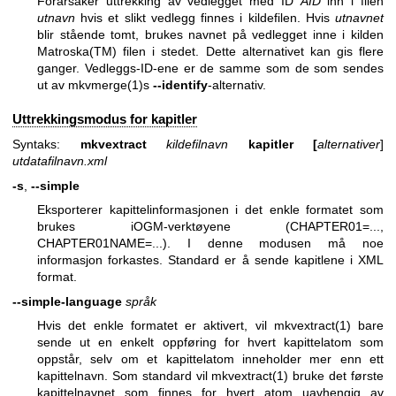
Forårsaker uttrekking av vedlegget med ID
AID
inn i filen
utnavn
hvis et slikt vedlegg finnes i kildefilen. Hvis
utnavnet
blir stående tomt, brukes navnet på vedlegget inne i kilden
Matroska(TM) filen i stedet. Dette alternativet kan gis flere
ganger. Vedleggs-ID-ene er de samme som de som sendes
ut av
mkvmerge(1)
s
--identify
-alternativ.
Uttrekkingsmodus for kapitler
Syntaks:
mkvextract
kildefilnavn
kapitler
[
alternativer
]
utdatafilnavn.xml
-s
,
--simple
Eksporterer kapittelinformasjonen i det enkle formatet som
brukes iOGM-verktøyene (CHAPTER01=...,
CHAPTER01NAME=...). I denne modusen må noe
informasjon forkastes. Standard er å sende kapitlene i XML
format.
--simple-language
språk
Hvis det enkle formatet er aktivert, vil
mkvextract(1)
bare
sende ut en enkelt oppføring for hvert kapittelatom som
oppstår, selv om et kapittelatom inneholder mer enn ett
kapittelnavn. Som standard vil
mkvextract(1)
bruke det første
kapittelnavnet som finnes for hvert atom uavhengig av