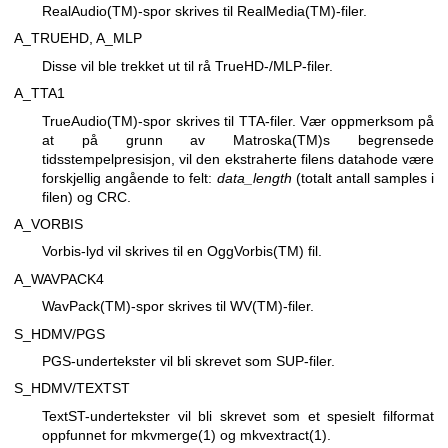
RealAudio(TM)-spor skrives til RealMedia(TM)-filer.
A_TRUEHD, A_MLP
Disse vil ble trekket ut til rå TrueHD-/MLP-filer.
A_TTA1
TrueAudio(TM)-spor skrives til TTA-filer. Vær oppmerksom på
at på grunn av Matroska(TM)s begrensede
tidsstempelpresisjon, vil den ekstraherte filens datahode være
forskjellig angående to felt:
data_length
(totalt antall samples i
filen) og CRC.
A_VORBIS
Vorbis-lyd vil skrives til en OggVorbis(TM) fil.
A_WAVPACK4
WavPack(TM)-spor skrives til WV(TM)-filer.
S_HDMV/PGS
PGS-undertekster vil bli skrevet som SUP-filer.
S_HDMV/TEXTST
TextST-undertekster vil bli skrevet som et spesielt filformat
oppfunnet for
mkvmerge(1)
og
mkvextract(1)
.