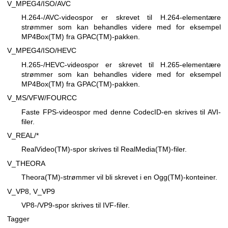
V_MPEG4/ISO/AVC
H.264-/AVC-videospor er skrevet til H.264-elementære
strømmer som kan behandles videre med for eksempel
MP4Box(TM) fra GPAC(TM)-pakken.
V_MPEG4/ISO/HEVC
H.265-/HEVC-videospor er skrevet til H.265-elementære
strømmer som kan behandles videre med for eksempel
MP4Box(TM) fra GPAC(TM)-pakken.
V_MS/VFW/FOURCC
Faste FPS-videospor med denne CodecID-en skrives til AVI-
filer.
V_REAL/*
RealVideo(TM)-spor skrives til RealMedia(TM)-filer.
V_THEORA
Theora(TM)-strømmer vil bli skrevet i en Ogg(TM)-konteiner.
V_VP8, V_VP9
VP8-/VP9-spor skrives til IVF-filer.
Tagger