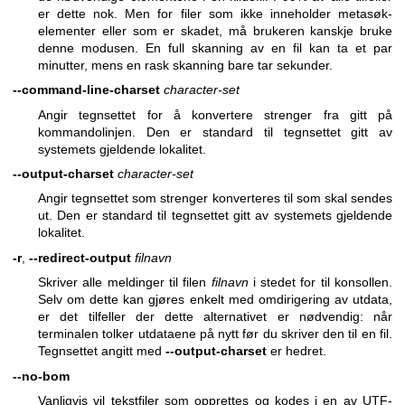
er dette nok. Men for filer som ikke inneholder metasøk-
elementer eller som er skadet, må brukeren kanskje bruke
denne modusen. En full skanning av en fil kan ta et par
minutter, mens en rask skanning bare tar sekunder.
--command-line-charset
character-set
Angir tegnsettet for å konvertere strenger fra gitt på
kommandolinjen. Den er standard til tegnsettet gitt av
systemets gjeldende lokalitet.
--output-charset
character-set
Angir tegnsettet som strenger konverteres til som skal sendes
ut. Den er standard til tegnsettet gitt av systemets gjeldende
lokalitet.
-r
,
--redirect-output
filnavn
Skriver alle meldinger til filen
filnavn
i stedet for til konsollen.
Selv om dette kan gjøres enkelt med omdirigering av utdata,
er det tilfeller der dette alternativet er nødvendig: når
terminalen tolker utdataene på nytt før du skriver den til en fil.
Tegnsettet angitt med
--output-charset
er hedret.
--no-bom
Vanligvis vil tekstfiler som opprettes og kodes i en av UTF-