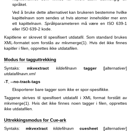
språket.
Ved å bruke dette alternativet kan brukeren bestemme hvilke
kapittelnavn som sendes ut hvis atomer inneholder mer enn
ett kapittelnavn.
Språk
parameteren må være en ISO 639-1
eller ISO 639-2 kode.
Kapitlene er skrevet til spesifisert utdatafil. Som standard brukes
XML-formatet som forstås av
mkvmerge(1)
. Hvis det ikke finnes
kapitler i filen, opprettes ikke utdatafilen.
Modus for tagguttrekking
Syntaks:
mkvextract
kildefilnavn
tagger
[
alternativer
]
utdatafilnavn.xml
-T
,
--no-track-tags
Eksporterer bare tagger som ikke er spor-spesifikke.
Taggene skrives til spesifisert utdatafil i XML format forstått av
mkvmerge(1)
. Hvis det ikke finnes noen tagger i filen, opprettes
ikke utdatafilen.
Uttrekkingsmodus for Cue-ark
Syntaks:
mkvextract
kildefilnavn
cuesheet
[
alternativer
]