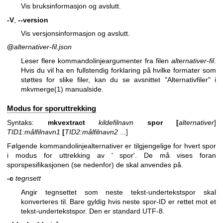
Vis bruksinformasjon og avslutt.
-V
,
--version
Vis versjonsinformasjon og avslutt.
@
alternativer-fil.json
Leser flere kommandolinjeargumenter fra filen
alternativer-fil
.
Hvis du vil ha en fullstendig forklaring på hvilke formater som
støttes for slike filer, kan du se avsnittet "Alternativfiler" i
mkvmerge(1)
manualside.
Modus for sporuttrekking
Syntaks:
mkvextract
kildefilnavn
spor
[
alternativer
]
TID1:målfilnavn1
[
TID2:målfilnavn2
...]
Følgende kommandolinjealternativer er tilgjengelige for hvert spor
i modus for uttrekking av ' spor'. De må vises foran
sporspesifikasjonen (se nedenfor) de skal anvendes på.
-c
tegnsett
Angir tegnsettet som neste tekst-undertekstspor skal
konverteres til. Bare gyldig hvis neste spor-ID er rettet mot et
tekst-undertekstspor. Den er standard UTF-8.