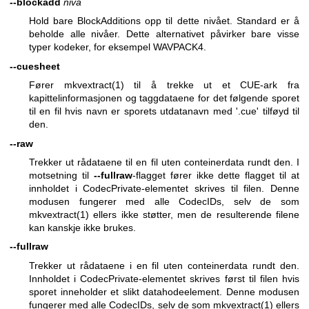
--blockadd
nivå
Hold bare BlockAdditions opp til dette nivået. Standard er å
beholde alle nivåer. Dette alternativet påvirker bare visse
typer kodeker, for eksempel WAVPACK4.
--cuesheet
Fører
mkvextract(1)
til å trekke ut et CUE-ark fra
kapittelinformasjonen og taggdataene for det følgende sporet
til en fil hvis navn er sporets utdatanavn med '.cue' tilføyd til
den.
--raw
Trekker ut rådataene til en fil uten conteinerdata rundt den. I
motsetning til
--fullraw
-flagget fører ikke dette flagget til at
innholdet i CodecPrivate-elementet skrives til filen. Denne
modusen fungerer med alle CodecIDs, selv de som
mkvextract(1)
ellers ikke støtter, men de resulterende filene
kan kanskje ikke brukes.
--fullraw
Trekker ut rådataene i en fil uten conteinerdata rundt den.
Innholdet i CodecPrivate-elementet skrives først til filen hvis
sporet inneholder et slikt datahodeelement. Denne modusen
fungerer med alle CodecIDs, selv de som
mkvextract(1)
ellers