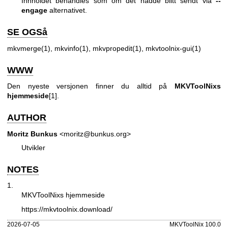
Innholdet behandles som om det hadde blitt sendt via
--
engage
alternativet.
SE OGSå
mkvmerge(1)
,
mkvinfo(1)
,
mkvpropedit(1)
,
mkvtoolnix-gui(1)
WWW
Den nyeste versjonen finner du alltid på
MKVToolNixs
hjemmeside
[1].
AUTHOR
Moritz Bunkus
<moritz@bunkus.org>
Utvikler
NOTES
1.
MKVToolNixs hjemmeside
https://mkvtoolnix.download/
2026-07-05
MKVToolNix 100.0