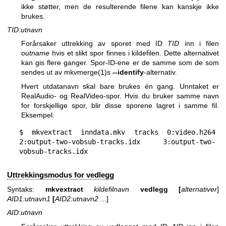
ikke støtter, men de resulterende filene kan kanskje ikke
brukes.
TID:utnavn
Forårsaker uttrekking av sporet med ID
TID
inn i filen
outname
hvis et slikt spor finnes i kildefilen. Dette alternativet
kan gis flere ganger. Spor-ID-ene er de samme som de som
sendes ut av
mkvmerge(1)
s
--identify
-alternativ.
Hvert utdatanavn skal bare brukes én gang. Unntaket er
RealAudio- og RealVideo-spor. Hvis du bruker samme navn
for forskjellige spor, blir disse sporene lagret i samme fil.
Eksempel:
$ mkvextract inndata.mkv tracks 0:video.h264 
2:output-two-vobsub-tracks.idx 3:output-two-
vobsub-tracks.idx
Uttrekkingsmodus for vedlegg
Syntaks:
mkvextract
kildefilnavn
vedlegg
[
alternativer
]
AID1:utnavn1
[
AID2:utnavn2
...]
AID
:
utnavn