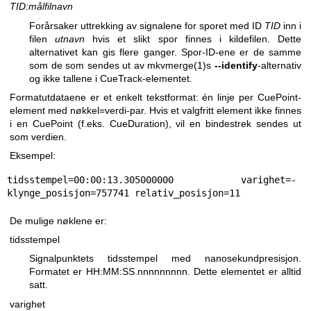
TID:målfilnavn
Forårsaker uttrekking av signalene for sporet med ID
TID
inn i
filen
utnavn
hvis et slikt spor finnes i kildefilen. Dette
alternativet kan gis flere ganger. Spor-ID-ene er de samme
som de som sendes ut av
mkvmerge(1)
s
--identify
-alternativ
og ikke tallene i CueTrack-elementet.
Formatutdataene er et enkelt tekstformat: én linje per CuePoint-
element med nøkkel=verdi-par. Hvis et valgfritt element ikke finnes
i en CuePoint (f.eks. CueDuration), vil en bindestrek sendes ut
som verdien.
Eksempel:
tidsstempel=00:00:13.305000000 varighet=- 
klynge_posisjon=757741 relativ_posisjon=11
De mulige nøklene er:
tidsstempel
Signalpunktets tidsstempel med nanosekundpresisjon.
Formatet er HH:MM:SS.nnnnnnnnn. Dette elementet er alltid
satt.
varighet