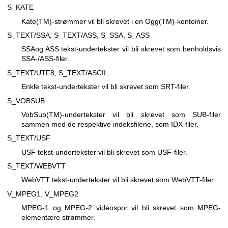
S_KATE
Kate(TM)-strømmer vil bli skrevet i en Ogg(TM)-konteiner.
S_TEXT/SSA, S_TEXT/ASS, S_SSA, S_ASS
SSAog ASS tekst-undertekster vil bli skrevet som henholdsvis
SSA-/ASS-filer.
S_TEXT/UTF8, S_TEXT/ASCII
Enkle tekst-undertekster vil bli skrevet som SRT-filer.
S_VOBSUB
VobSub(TM)-undertekster vil bli skrevet som SUB-filer
sammen med de respektive indeksfilene, som IDX-filer.
S_TEXT/USF
USF tekst-undertekster vil bli skrevet som USF-filer.
S_TEXT/WEBVTT
WebVTT tekst-undertekster vil bli skrevet som WebVTT-filer.
V_MPEG1, V_MPEG2
MPEG-1 og MPEG-2 videospor vil bli skrevet som MPEG-
elementære strømmer.