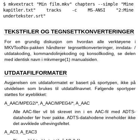
$ mkvextract "Min film.mkv" chapters --simple "Mine 
kapitler.txt" tracks -c MS-ANSI "2:Mine 
undertekster.srt"
TEKSTFILER OG TEGNSETTKONVERTERINGER
For en grundig diskusjon om hvordan alle verktøyene i
MKVToolNix-pakken håndterer tegnsettkonverteringer, inndata- /
utdatakoding, kommandolinjekoding og konsollkoding, se delen
med identisk navn i
mkvmerge(1)
manualsiden.
UTDATAFILFORMATER
Avgjørelsen om utdataformatet er basert på sportypen, ikke på
utvidelsen som brukes til utdatafilnavnet. Følgende sportyper
støttes for øyeblikket:
A_AAC/MPEG2/*, A_AAC/MPEG4/*, A_AAC
Alle AAC-filer vil bli skrevet inn i en AAC-fil med ADTS-
datahoder før hver pakke. ADTS-datahodene inneholder ikke
det avviklede uthevingsfeltet.
A_AC3, A_EAC3