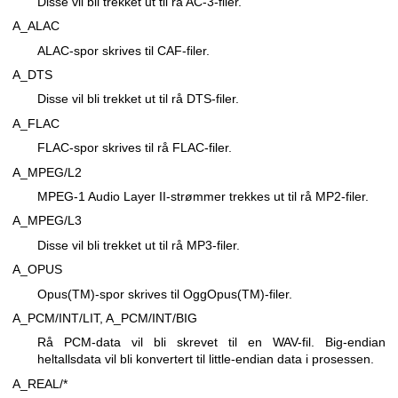
Disse vil bli trekket ut til rå AC-3-filer.
A_ALAC
ALAC-spor skrives til CAF-filer.
A_DTS
Disse vil bli trekket ut til rå DTS-filer.
A_FLAC
FLAC-spor skrives til rå FLAC-filer.
A_MPEG/L2
MPEG-1 Audio Layer II-strømmer trekkes ut til rå MP2-filer.
A_MPEG/L3
Disse vil bli trekket ut til rå MP3-filer.
A_OPUS
Opus(TM)-spor skrives til OggOpus(TM)-filer.
A_PCM/INT/LIT, A_PCM/INT/BIG
Rå PCM-data vil bli skrevet til en WAV-fil. Big-endian
heltallsdata vil bli konvertert til little-endian data i prosessen.
A_REAL/*