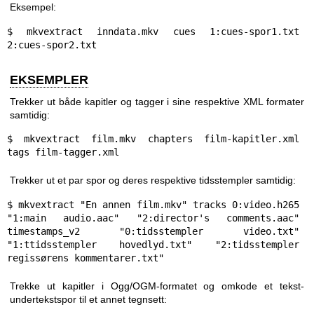
Eksempel:
$ mkvextract inndata.mkv cues 1:cues-spor1.txt 
2:cues-spor2.txt
EKSEMPLER
Trekker ut både kapitler og tagger i sine respektive XML formater
samtidig:
$ mkvextract film.mkv chapters film-kapitler.xml 
tags film-tagger.xml
Trekker ut et par spor og deres respektive tidsstempler samtidig:
$ mkvextract "En annen film.mkv" tracks 0:video.h265 
"1:main audio.aac" "2:director's comments.aac" 
timestamps_v2 "0:tidsstempler video.txt" 
"1:ttidsstempler hovedlyd.txt" "2:tidsstempler 
regissørens kommentarer.txt"
Trekke ut kapitler i Ogg/OGM-formatet og omkode et tekst-
undertekstspor til et annet tegnsett: