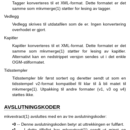
Tagger konverteres til et XML-format. Dette formatet er det
samme som
mkvmerge(1)
støtter for lesing av tagger.
Vedlegg
Vedlegg skrives til utdatafilen som de er. Ingen konvertering
overhodet er gjort.
Kapitler
Kapitler konverteres til et XML-format. Dette formatet er det
samme som
mkvmerge(1)
støtter for lesing av kapitler.
Alternativt kan en nedstrippet versjon sendes ut i det enkle
OGM-stilformatet.
Tidsstempler
Tidsstempler blir først sortert og deretter sendt ut som en
tidsstempel v2-format kompatibel fil klar til å bli matet til
mkvmerge(1)
. Utpakking til andre formater (v1, v3 og v4)
støttes ikke.
AVSLUTNINGSKODER
mkvextract(1)
avsluttes med en av tre avslutningskoder:
•
0
-- Denne avslutningskoden betyr at uttrekkingen er fullført.
•
1
-- I dette tilfellet har
mkvextract(1)
sendt ut minst en