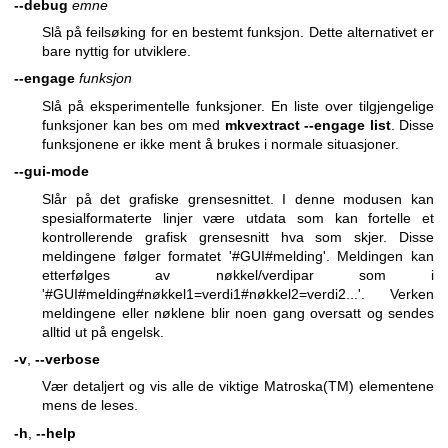
--debug
emne
Slå på feilsøking for en bestemt funksjon. Dette alternativet er
bare nyttig for utviklere.
--engage
funksjon
Slå på eksperimentelle funksjoner. En liste over tilgjengelige
funksjoner kan bes om med
mkvextract --engage list
. Disse
funksjonene er ikke ment å brukes i normale situasjoner.
--gui-mode
Slår på det grafiske grensesnittet. I denne modusen kan
spesialformaterte linjer være utdata som kan fortelle et
kontrollerende grafisk grensesnitt hva som skjer. Disse
meldingene følger formatet '#GUI#melding'. Meldingen kan
etterfølges av nøkkel/verdipar som i
'#GUI#melding#nøkkel1=verdi1#nøkkel2=verdi2...'. Verken
meldingene eller nøklene blir noen gang oversatt og sendes
alltid ut på engelsk.
-v
,
--verbose
Vær detaljert og vis alle de viktige Matroska(TM) elementene
mens de leses.
-h
,
--help