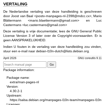
VERTALING
De Nederlandse vertaling van deze handleiding is geschreven
door Joost van Baal <joostv-manpages-nl-2398@mdcc.cx>, Mario
Blättermann <mario.blaettermann@gmail.com> en Luc
Castermans <luc.castermans@gmail.com>
Deze vertaling is vrije documentatie; lees de
GNU General Public
License Version 3
of later over de Copyright-voorwaarden. Er is
geen AANSPRAKELIJKHEID.
Indien U fouten in de vertaling van deze handleiding zou vinden,
stuur een e-mail naar
debian-l10n-dutch@lists.debian.org
.
April 2026
GNU coreutils 9.11
Package information:
Package name:
extra/man-pages-nl
Version:
4.30.2-1
Upstream:
https://salsa.debian.org/manpages-l10n-team/manpages-l10n
Licenses: