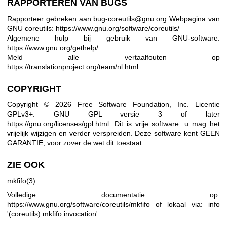
RAPPORTEREN VAN BUGS
Rapporteer gebreken aan bug-coreutils@gnu.org
Webpagina van
GNU coreutils:
https://www.gnu.org/software/coreutils/
Algemene hulp bij gebruik van GNU-software:
https://www.gnu.org/gethelp/
Meld alle vertaalfouten op
https://translationproject.org/team/nl.html
COPYRIGHT
Copyright © 2026 Free Software Foundation, Inc. Licentie
GPLv3+: GNU GPL versie 3 of later
https://gnu.org/licenses/gpl.html
.
Dit is vrije software: u mag het
vrijelijk wijzigen en verder verspreiden. Deze software kent GEEN
GARANTIE, voor zover de wet dit toestaat.
ZIE OOK
mkfifo(3)
Volledige documentatie op:
https://www.gnu.org/software/coreutils/mkfifo
of lokaal via: info
'(coreutils) mkfifo invocation'