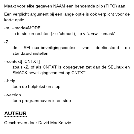
Maakt voor elke gegeven NAAM een benoemde pijp (FIFO) aan.
Een verplicht argument bij een lange optie is ook verplicht voor de
korte optie.
-m, --mode=MODE
in te stellen rechten (zie 'chmod'), i.p.v. 'a=rw - umask'
-Z
de SELinux-beveiligingscontext van doelbestand op
standaard instellen
--context[=CNTXT]
zoals
-Z
, of als CNTXT is opgegeven zet dan de SELinux en
SMACK beveiligingscontext op CNTXT
--help
toon de helptekst en stop
--version
toon programmaversie en stop
AUTEUR
Geschreven door David MacKenzie.