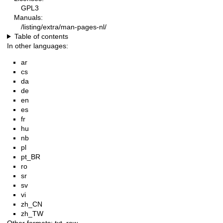
GPL3
Manuals:
/listing/extra/man-pages-nl/
Table of contents
In other languages:
ar
cs
da
de
en
es
fr
hu
nb
pl
pt_BR
ro
sr
sv
vi
zh_CN
zh_TW
Other formats:
txt
,
raw