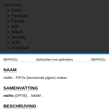
Arch Linux
Home
Packages
Forums
Wiki
GitLab
Security
AUR
Download
MKFIFO(1)
Opdrachten voor gebruikers
MKFIFO(1)
NAAM
mkfifo - FIFOs (benoemde pijpen) maken
SAMENVATTING
mkfifo
[
OPTIE
]...
NAAM
...
BESCHRIJVING