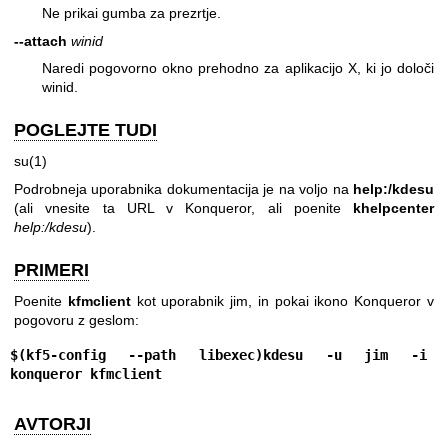
Ne prikai gumba za prezrtje.
--attach
winid
Naredi pogovorno okno prehodno za aplikacijo X, ki jo določi
winid.
POGLEJTE TUDI
su(1)
Podrobneja uporabnika dokumentacija je na voljo na
help:/kdesu
(ali vnesite ta URL v Konqueror, ali poenite
khelpcenter
help:/kdesu
).
PRIMERI
Poenite
kfmclient
kot uporabnik jim, in pokai ikono Konqueror v
pogovoru z geslom:
$(kf5-config --path libexec)
kdesu
-u jim
-i 
konqueror
kfmclient
AVTORJI