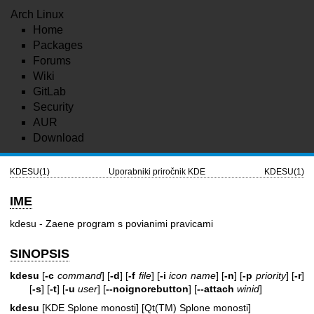
Arch Linux
Home
Packages
Forums
Wiki
GitLab
Security
AUR
Download
KDESU(1)
Uporabniki priročnik KDE
KDESU(1)
IME
kdesu - Zaene program s povianimi pravicami
SINOPSIS
kdesu
[
-c
command
] [
-d
] [
-f
file
] [
-i
icon name
] [
-n
] [
-p
priority
] [
-r
]
[
-s
] [
-t
] [
-u
user
] [
--noignorebutton
] [
--attach
winid
]
kdesu
[KDE Splone monosti] [Qt(TM) Splone monosti]