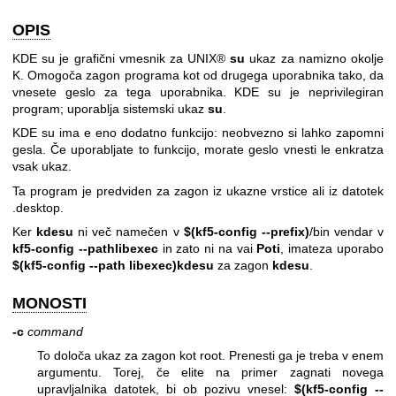
OPIS
KDE su je grafični vmesnik za UNIX®
su
ukaz za namizno okolje
K. Omogoča zagon programa kot od drugega uporabnika tako, da
vnesete geslo za tega uporabnika. KDE su je neprivilegiran
program; uporablja sistemski ukaz
su
.
KDE su ima e eno dodatno funkcijo: neobvezno si lahko zapomni
gesla. Če uporabljate to funkcijo, morate geslo vnesti le enkratza
vsak ukaz.
Ta program je predviden za zagon iz ukazne vrstice ali iz datotek
.desktop.
Ker
kdesu
ni več namečen v
$(kf5-config --prefix)
/bin vendar v
kf5-config --pathlibexec
in zato ni na vai
Poti
, imateza uporabo
$(kf5-config --path libexec)
kdesu
za zagon
kdesu
.
MONOSTI
-c
command
To določa ukaz za zagon kot root. Prenesti ga je treba v enem
argumentu. Torej, če elite na primer zagnati novega
upravljalnika datotek, bi ob pozivu vnesel:
$(kf5-config --