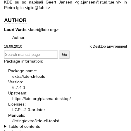
KDE su so napisali Geert Jansen <g.t.jansen@stud.tue.nl> in
Pietro Iglio <iglio@fub.it>.
AUTHOR
Lauri Watts
<lauri@kde.org>
Author.
18.09.2010
K Desktop Environment
Package information:
Package name:
extra/kde-cli-tools
Version:
6.7.4-1
Upstream:
https://kde.org/plasma-desktop/
Licenses:
LGPL-2.0-or-later
Manuals:
/listing/extra/kde-cli-tools/
Table of contents