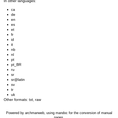
In other languages:
ca
de
en
es
et
fr
id
it
nb
nl
pt
pt_BR
ru
sr
sr@latin
sv
tr
uk
Other formats:
txt
,
raw
Powered by
archmanweb
, using
mandoc
for the conversion of manual
pages.