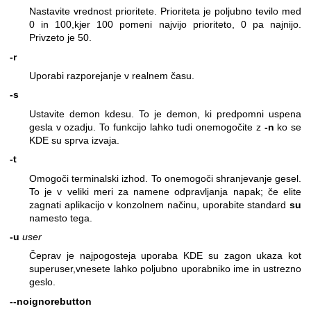
Nastavite vrednost prioritete. Prioriteta je poljubno tevilo med
0 in 100,kjer 100 pomeni najvijo prioriteto, 0 pa najnijo.
Privzeto je 50.
-r
Uporabi razporejanje v realnem času.
-s
Ustavite demon kdesu. To je demon, ki predpomni uspena
gesla v ozadju. To funkcijo lahko tudi onemogočite z
-n
ko se
KDE su sprva izvaja.
-t
Omogoči terminalski izhod. To onemogoči shranjevanje gesel.
To je v veliki meri za namene odpravljanja napak; če elite
zagnati aplikacijo v konzolnem načinu, uporabite standard
su
namesto tega.
-u
user
Čeprav je najpogosteja uporaba KDE su zagon ukaza kot
superuser,vnesete lahko poljubno uporabniko ime in ustrezno
geslo.
--noignorebutton