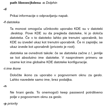
path libexec)
kdesu
-c
Dolphin
-d
Prikai informacije o odpravljanju napak.
-f
datoteka
Ta monost omogoča učinkovito uporabo KDE su v datoteki
.desktop. Pove KDE su da pregleda datoteke, ki jo določa
datoteka
. Če v to datoteko lahko pie trenutni uporabnik, bo
KDE su izvedel ukaz kot trenutni uporabnik. Če ni zapisljiv, se
ukaz izvede kot
uporabnik
(privzeto je root).
datoteka
se ovrednoti takole: če se
datoteka
začne z /, jemlje
se kot absolutno ime datoteke. V nasprotnem primeru se
vzame kot ime globalne KDE datoteke konfiguracije.
-i
ime ikone
Določite ikono za uporabo v pogovornem oknu za geslo.
Lahko navedete samo ime, brez podaljka.
-n
Ne hrani gesla. To onemogoči keep password potrditveno
polje v pogovornem oknu za geslo.
-p
priority