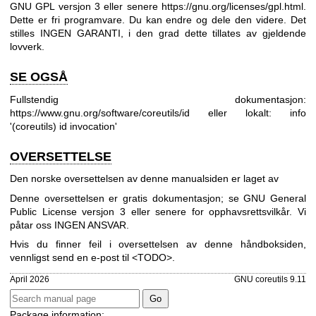
GNU GPL versjon 3 eller senere
https://gnu.org/licenses/gpl.html
.
Dette er fri programvare. Du kan endre og dele den videre. Det
stilles INGEN GARANTI, i den grad dette tillates av gjeldende
lovverk.
SE OGSÅ
Fullstendig dokumentasjon:
https://www.gnu.org/software/coreutils/id
eller lokalt: info
'(coreutils) id invocation'
OVERSETTELSE
Den norske oversettelsen av denne manualsiden er laget av
Denne oversettelsen er gratis dokumentasjon; se
GNU General
Public License versjon 3
eller senere for opphavsrettsvilkår. Vi
påtar oss INGEN ANSVAR.
Hvis du finner feil i oversettelsen av denne håndboksiden,
vennligst send en e-post til <TODO>.
April 2026
GNU coreutils 9.11
Package information: