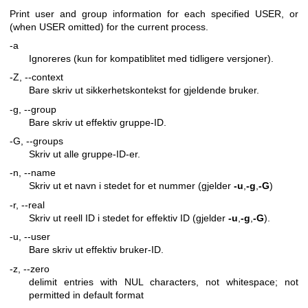
Print user and group information for each specified USER, or
(when USER omitted) for the current process.
-a
Ignoreres (kun for kompatiblitet med tidligere versjoner).
-Z, --context
Bare skriv ut sikkerhetskontekst for gjeldende bruker.
-g, --group
Bare skriv ut effektiv gruppe-ID.
-G, --groups
Skriv ut alle gruppe-ID-er.
-n, --name
Skriv ut et navn i stedet for et nummer (gjelder
-u
,
-g
,
-G
)
-r, --real
Skriv ut reell ID i stedet for effektiv ID (gjelder
-u
,
-g
,
-G
).
-u, --user
Bare skriv ut effektiv bruker-ID.
-z, --zero
delimit entries with NUL characters, not whitespace; not
permitted in default format