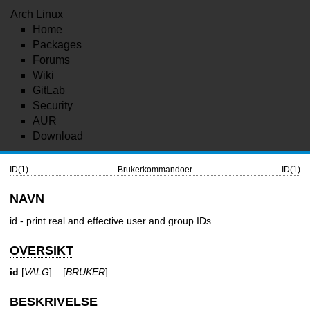
Arch Linux
Home
Packages
Forums
Wiki
GitLab
Security
AUR
Download
ID(1)
Brukerkommandoer
ID(1)
NAVN
id - print real and effective user and group IDs
OVERSIKT
id
[
VALG
]... [
BRUKER
]...
BESKRIVELSE