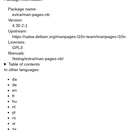
Package name:
extra/man-pages-nb
Version:
4.30.2-1
Upstream:
https://salsa.debian.org/manpages-l10n-team/manpages-l10n
Licenses:
GPL3
Manuals:
/listing/extra/man-pages-nb/
Table of contents
In other languages:
da
de
en
fr
hu
nl
pl
ro
sr
sv