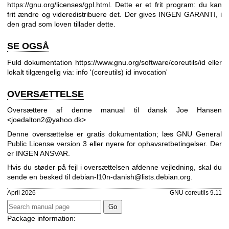
https://gnu.org/licenses/gpl.html
.
Dette er et frit program: du kan
frit ændre og videredistribuere det. Der gives INGEN GARANTI, i
den grad som loven tillader dette.
SE OGSÅ
Fuld dokumentation
https://www.gnu.org/software/coreutils/id
eller
lokalt tilgængelig via: info '(coreutils) id invocation'
OVERSÆTTELSE
Oversættere af denne manual til dansk Joe Hansen
<joedalton2@yahoo.dk>
Denne oversættelse er gratis dokumentation; læs
GNU General
Public License version 3
eller nyere for ophavsretbetingelser. Der
er INGEN ANSVAR.
Hvis du støder på fejl i oversættelsen af ​​denne vejledning, skal du
sende en besked til
debian-l10n-danish@lists.debian.org
.
April 2026
GNU coreutils 9.11
Package information: