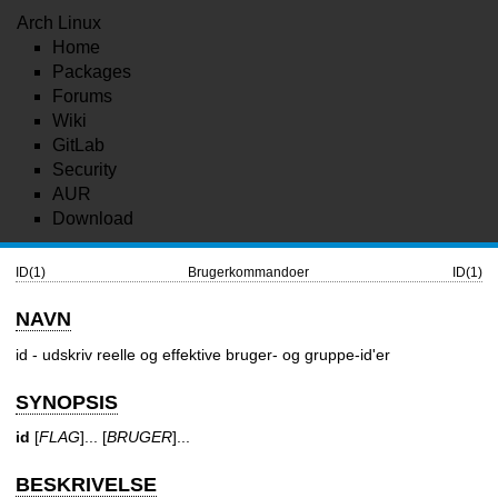
Arch Linux
Home
Packages
Forums
Wiki
GitLab
Security
AUR
Download
ID(1)
Brugerkommandoer
ID(1)
NAVN
id - udskriv reelle og effektive bruger- og gruppe-id'er
SYNOPSIS
id
[
FLAG
]... [
BRUGER
]...
BESKRIVELSE