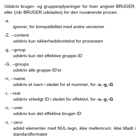
Udskriv bruger- og gruppeoplysninger for hver angivet BRUGER,
eller (når BRUGER udelades) for den nuværende proces.
-a
ignorer, for kompatibilitet med andre versioner
-Z, --context
udskriv kun sikkerhedskontekst for processen
-g, --group
udskriv kun det effektive gruppe-ID
-G, --groups
udskriv alle gruppe-ID'er
-n, --name
udskriv et navn i stedet for et nummer, for
-u
,
-g
,
-G
-r, --real
udskriv virkeligt ID i stedet for effektivt, for
-u
,
-g
,
-G
-u, --user
udskriv kun det effektive bruger-ID
-z, --zero
adskil elementer med NUL-tegn, ikke mellemrum; ikke tilladt i
standardformatet