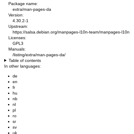
Package name:
extra/man-pages-da
Version:
4.30.2-1
Upstream:
https://salsa.debian.org/manpages-l10n-team/manpages-l10n
Licenses:
GPL3
Manuals:
/listing/extra/man-pages-da/
Table of contents
In other languages:
de
en
fr
hu
nb
nl
pl
ro
sr
sv
uk