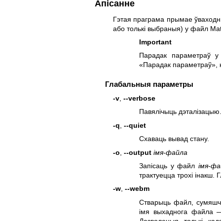
Апісанне
Гэтая праграма прымае ўваходны
або толькі выбраныя) у файл Mat
Important
Парадак параметраў у
«Парадак параметраў», 
Глабальныя параметры
-v
,
--verbose
Павялічыць дэталізацыю
-q
,
--quiet
Схаваць вывад стану.
-o
,
--output
імя-файла
Запісаць у файл
імя-фа
трактуецца трохі інакш.
-w
,
--webm
Стварыць файл, сумяшч
імя выхаднога файла —
Дазволеныя толькі кадз