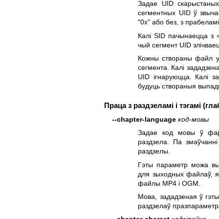
Задае UID скарыстаных 
сегментных UID ў звыча
"0x" або без, з прабелам
Калі SID пачынаецца з 
чый сегмент UID злічвае
Кожны створаны файл ут
сегмента. Калі зададзен
UID ігнаруюцца. Калі з
будуць створаныя выпад
Праца з раздзеламі і тэгамі (г
--chapter-language
код-мовы
Задае код мовы ў фарм
раздзела. Па змаўчанні
раздзелы.
Гэты параметр можа вык
для зыходных файлаў, як
файлы MP4 і OGM.
Мова, зададзеная ў гэт
раздзелаў празпарамет