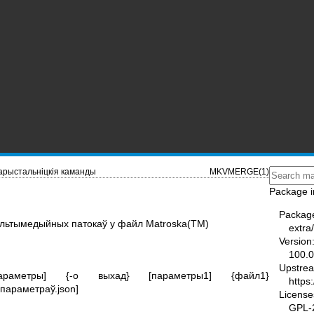
арыстальніцкія каманды
MKVMERGE(1)
Package i
Packag
ультымедыйных патокаў у файл Matroska(TM)
extra
Version
100.0
Upstre
аметры] {-o выхад} [параметры1] {файл1}
https
параметраў.json]
License
GPL-2