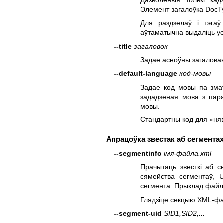
Элемент загалоўка DocT
Для раздзелаў і тэгаў
аўтаматычна выдаліць у
--title
загаловок
Задае асноўны загаловак
--default-language
код-мовы
Задае код мовы па змаў
зададзеная мова з па
мовы.
Стандартны код для «ня
Апрацоўка звестак аб сегмента
--segmentinfo
імя-файла.xml
Прачытаць звесткі аб 
сямейства сегментаў, 
сегмента. Прыклад файл
Глядзіце секцыю XML-фай
--segment-uid
SID1,SID2,...