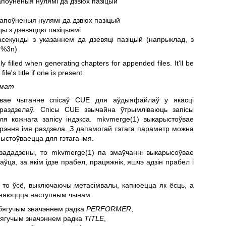
дапоўненыя нулямі да дзвюх пазіцый
дапоўненыя нулямі да дзвюх пазіцый
ды з дзевяццю пазіцыямі
секунды з указаннем да дзевяці пазіцый (напрыклад, з
 %3n)
ly filled when generating chapters for appended files. It'll be
le's title if one is present.
мат
вае чытанне спісаў CUE для аўдыяфайлаў у якасці
раздзелаў. Спісы CUE звычайна ўтрымліваюць запісы
я кожнага запісу індэкса.
mkvmerge(1)
выкарыстоўвае
арэння імя раздзела. З дапамогай гэтага параметр можна
ыстоўваецца для гэтага імя.
 зададзены, то
mkvmerge(1)
па змаўчанні выкарысоўвае
ўца, за якім ідзе прабел, працяжнік, яшчэ адзін прабел і
 то ўсё, выключаючы метасімвалы, капіюецца як ёсць, а
яняюццца наступным чынам:
ягучым значэннем радка
PERFORMER
,
ягучым значэннем радка
TITLE
,