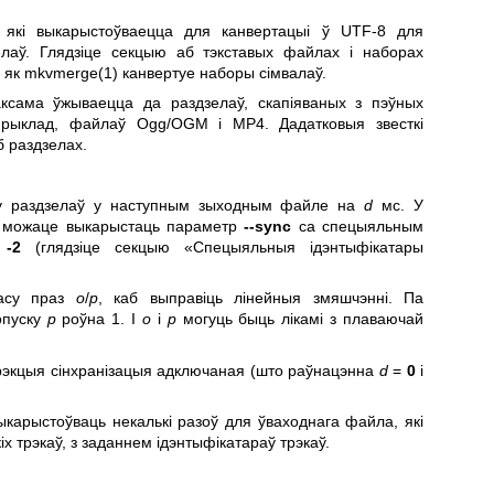
 які выкарыстоўваецца для канвертацыі ў UTF-8 для
лаў. Глядзіце секцыю аб тэкставых файлах і наборах
, як
mkvmerge(1)
канвертуе наборы сімвалаў.
аксама ўжываецца да раздзелаў, скапіяваных з пэўных
прыклад, файлаў Ogg/OGM і MP4. Дадатковыя звесткі
б раздзелах.
су раздзелаў у наступным зыходным файле на
d
мс. У
ы можаце выкарыстаць параметр
--sync
са спецыяльным
а
-2
(глядзіце секцыю «Спецыяльныя ідэнтыфікатары
часу праз
o
/
p
, каб выправіць лінейныя змяшчэнні. Па
опуску
p
роўна 1. І
o
і
p
могуць быць лікамі з плаваючай
арэкцыя сінхранізацыя адключаная (што раўнацэнна
d
=
0
і
карыстоўваць некалькі разоў для ўваходнага файла, які
х трэкаў, з заданнем ідэнтыфікатараў трэкаў.