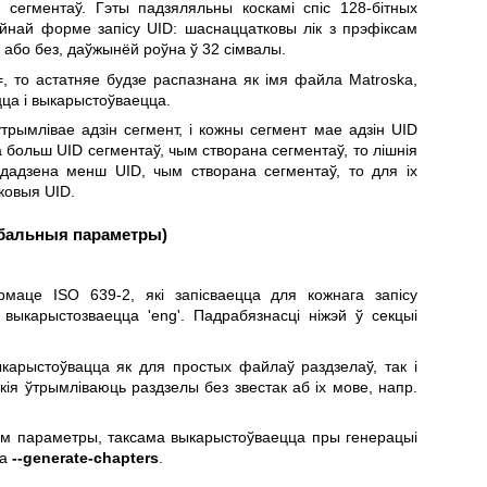
сегментаў. Гэты падзяляльны коскамі спіс 128-бітных
йнай форме запісу UID: шаснаццатковы лік з прэфіксам
і або без, даўжынёй роўна ў 32 сімвалы.
=, то астатняе будзе распазнана як імя файла Matroska,
цца і выкарыстоўваецца.
рымлівае адзін сегмент, і кожны сегмент мае адзін UID
а больш UID сегментаў, чым створана сегментаў, то лішнія
ададзена менш UID, чым створана сегментаў, то для іх
ковыя UID.
лабальныя параметры)
аце ISO 639-2, які запісваецца для кожнага запісу
 выкарыстозваецца 'eng'. Падрабязнасці ніжэй ў секцыі
арыстоўвацца як для простых файлаў раздзелаў, так і
ія ўтрымліваюць раздзелы без звестак аб іх мове, напр.
ым параметры, таксама выкарыстоўваецца пры генерацыі
ра
--generate-chapters
.