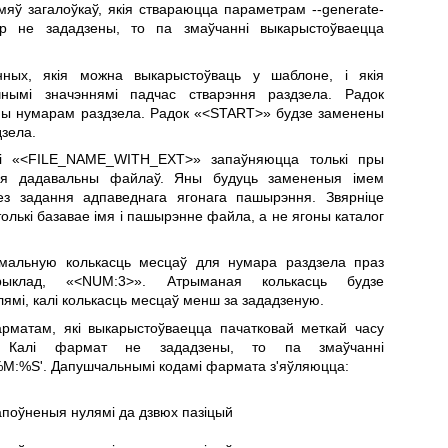
мяў загалоўкаў, якія ствараюцца параметрам --generate-
тр не зададзены, то па змаўчанні выкарыстоўваецца
нных, якія можна выкарыстоўваць у шаблоне, і якія
нымі значэннямі падчас стварэння раздзела. Радок
ы нумарам раздзела. Радок «<START>» будзе заменены
дзела.
і «<FILE_NAME_WITH_EXT>» запаўняюцца толькі пры
для дадавальны файлаў. Яны будуць замененыя імем
з задання адпаведнага ягонага пашырэння. Звярніце
толькі базавае імя і пашырэнне файла, а не ягоны каталог
мальную колькасць месцаў для нумара раздзела праз
прыклад, «<NUM:3>». Атрыманая колькасць будзе
ямі, калі колькасць месцаў менш за зададзеную.
рматам, які выкарыстоўваецца пачатковай меткай часу
>. Калі фармат не зададзены, то па змаўчанні
M:%S'. Дапушчальнымі кодамі фармата з'яўляюцца:
дапоўненыя нулямі да дзвюх пазіцый