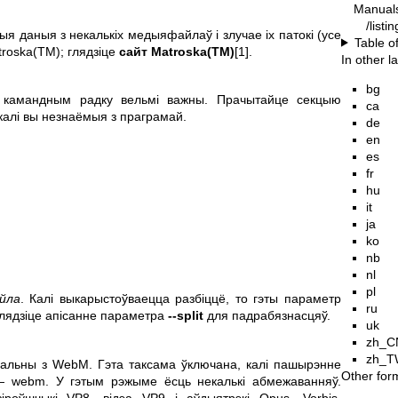
Manual
/listi
я даныя з некалькіх медыяфайлаў і злучае іх патокі (усе
Table o
roska(TM); глядзіце
сайт Matroska(TM)
[1].
In other 
bg
 камандным радку вельмі важны. Прачытайце секцыю
ca
калі вы незнаёмыя з праграмай.
de
en
es
fr
hu
.
it
ja
ko
nb
nl
pl
йла
. Калі выкарыстоўваецца разбіццё, то гэты параметр
ru
 Глядзіце апісанне параметра
--split
для падрабязнасцяў.
uk
zh_C
zh_T
альны з WebM. Гэта таксама ўключана, калі пашырэнне
Other for
 webm. У гэтым рэжыме ёсць некалькі абмежаванняў.
іроўшчыкі VP8, відэа VP9 і аўдыятрэкі Opus, Vorbis.