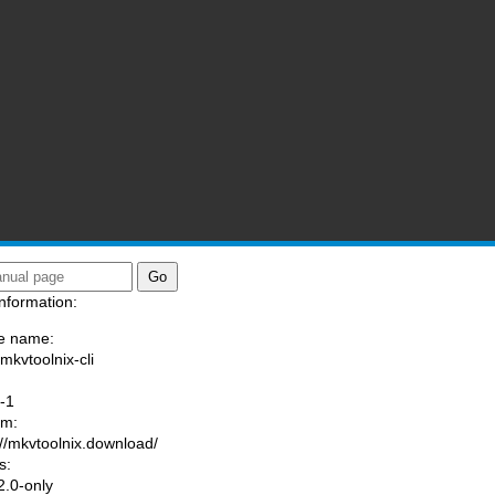
nformation:
e name:
/mkvtoolnix-cli
:
-1
am:
://mkvtoolnix.download/
s:
.0-only