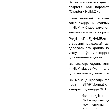
Задае шаблон імя для і
chapters. Калі параме
"Chapter <NUM:2>".
Існуе некалькі пераме
замяняюцца іх фактыч
«<NUM>» будзе заменен
меткай часу пачатка раз
Радкі «<FILE_NAME>» 
стварэнні раздзелаў 
дадавальнага файла бе
ўвагу, што ўстаўляюцца 
ці кампаненты дыска.
Вы можаце задаць міні
«<NUM:places>'», на
дапоўненая вядучымі нул
Вы можаце кіраваць фа
праз <START:format
выкарыстоўваецца '%H:%
•%h – гадзіны
•%H – гадзіны, 
•%m – хвіліны