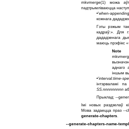
mkvmerge(1)
можа аўта
падтрымліваюцца насту
•'when-appending
кожнага дададзе
Гэты рэжым так
кадраў:». Для 
дададзенага дыя
маюць прэфікс «
Note
mkvmerg
вызначэ
аднаго 
іншым в
•'interval:
time-sp
інтэрваламі п
SS.nnnnnnnnn
або
Прыклад: --genera
Імі новых раздзелаў кі
Мова задаецца праз --c
generate-chapters
.
--generate-chapters-name-temp