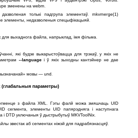
ype зменены на webm.
 дазволеная толькі падгрупа элементаў.
mkvmerge(1)
се элементы, недазволеныя спецыфікацыяй.
 для выхаднога файла, напрыклад, імя фільма.
чанні, які будзе выкарыстоўвацца для трэкаў, у якіх не
раметрам
--language
і ў якіх зыходны кантэйнер не дае
вызначанай» мовы — und.
х (глабальныя параметры)
сегменце з файла XML. Гэты фалй можа змяшчаць UID
UID сегмента, элементы UID папярэдняга і наступнага
а і DTD уключаныя ў дыстрыбутыў MKVToolNix.
лы звестак аб сегментах ніжэй для падрабязнасцяў.