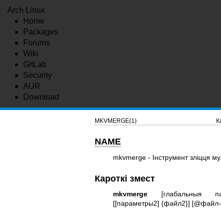
Arch Linux
Home
Packages
Forums
Wiki
GitLab
Security
AUR
Download
MKVMERGE(1)
К
NAME
mkvmerge - Інструмент зліцця м
Кароткі змест
mkvmerge
[глабальныя пар
[[параметры2] {файл2}] [@файл-