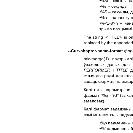
•%M – хвіліны, 
•%s – секунды
•%S – секунды, 
•%n – нанасекун
•%<1-9>n – нана
трыма пазіцыямі
The string '<TITLE>' is on
replaced by the appended fi
--Сue-chapter-name-format
фар
mkvmerge(1)
падтрымлі
ўваходных даных для 
PERFORMER
і
TITLE
дл
гэтыя два радкі для ств
задаць фармат, які выкар
Калі гэты параметр не
фармат "%p - %t" (выкана
загаловак).
Калі фармат зададзены,
самі метасімвалы падм
•
%p
падменены б
•
%t
падменены б