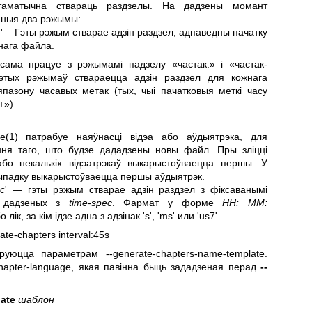
матычна ствараць раздзелы. На дадзены момант
пныя два рэжымы:
' – Гэты рэжым стварае адзін раздзел, адпаведны пачатку
нага файла.
сама працуе з рэжымамі падзелу «частак:» і «частак-
гэтых рэжымаў ствараецца адзін раздзел для кожнага
пазону часавых метак (тых, чыі пачатковыя меткі часу
+»).
e(1)
патрабуе наяўнасці відэа або аўдыятрэка, для
ння таго, што будзе дададзены новы файл. Пры зліцці
або некалькіх відэатрэкаў выкарыстоўваецца першы. У
ыпадку выкарыстоўваецца першы аўдыятрэк.
ec
' — гэты рэжым стварае адзін раздзел з фіксаванымі
а дадзеных з
time-spec
. Фармат у форме
HH: MM:
 лік, за кім ідзе адна з адзінак 's', 'ms' или 'us7'.
te-chapters interval:45s
руюцца параметрам --generate-chapters-name-template.
hapter-language, якая павінна быць зададзеная перад
--
late
шаблон