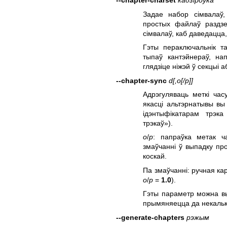
--chapter-charset
кадзіроўка
Задае набор сімвалаў,
простых файлаў раздзе
сімвалаў, каб даведацца
Гэты пераключальнік т
тыпаў кантэйнераў, на
глядзіце ніжэй ў секцыі а
--chapter-sync
d
[,o[/p]]
Адрэгуляваць меткі ча
якасці альтэрнатывы в
ідэнтыфікатарам трэк
трэкаў»).
o
/
p
: папраўка метак 
змаўчанні ў выпадку пр
коскай.
Па змаўчанні: ручная к
o
/
p
=
1.0
).
Гэты параметр можна вы
прымяняецца да некалькі
--generate-chapters
рэжым