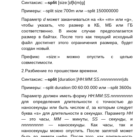
Синтаксис:
--split
[size:]
d
[k|m|g]
Примеры: --split size:700m или --split 150000000
Параметр
d
может заканчиваться на «k» «m» или «g»,
чтобы указать, что размер в КБ, МБ или ГБ
соответственно. В ином случае предполагается
размер в байтах. После того как текущий исходный
файл достигнет этого ограничения размера, будет
создан новый.
Префикс «size:» можно опустить с целью
совместимости.
2.Разбиение по прошествии времени.
Синтаксис:
--split
[duration:]
HH:MM:SS.nnnnnnnnn
|
d
s
Примеры: --split duration:00:60:00.000 или --split 3600s
Параметр должен иметь форму
HH:MM:SS.nnnnnnnnn
для определения длительности с точностью до
наносекунды или быть числом
d
, за которым следует
буква «s» для длительности в секундах. Параметр
HH
— это часы,
MM
— минуты,
SS
— секунды, и
nnnnnnnnn
— наносекунды. Как часы, так и
наносекунды можно опустить. После запятой может
быть до девяти цифр. После того, как длительность