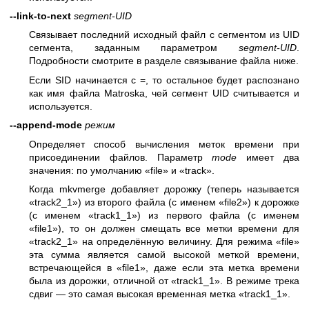
--link-to-next
segment-UID
Связывает последний исходный файл с сегментом из UID
сегмента, заданным параметром
segment-UID
.
Подробности смотрите в разделе связывание файла ниже.
Если SID начинается с =, то остальное будет распознано
как имя файла Matroska, чей сегмент UID считывается и
используется.
--append-mode
режим
Определяет способ вычисления меток времени при
присоединении файлов. Параметр
mode
имеет два
значения: по умолчанию «file» и «track».
Когда mkvmerge добавляет дорожку (теперь называется
«track2_1») из второго файла (с именем «file2») к дорожке
(с именем «track1_1») из первого файла (с именем
«file1»), то он должен смещать все метки времени для
«track2_1» на определённую величину. Для режима «file»
эта сумма является самой высокой меткой времени,
встречающейся в «file1», даже если эта метка времени
была из дорожки, отличной от «track1_1». В режиме трека
сдвиг — это самая высокая временная метка «track1_1».