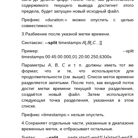
содержимого текущего вывода достигнет этого
предела, будет запущен новый исходный файл.
Префикс «duration:» можно опустить с целью
совместимости.
3.Разбиение после указной метки времени.
Синтаксис:
--split
timestamps:
A
[,
B
[,
C
...]]
Пример: --split
timestamps:00:45:00.000,01:20:00.250,6300s
Параметры
A
,
B
,
C
и т. п. должны иметь тот же
формат, что и те, что используются для
продолжительности (см. выше). Список меток времени
разделяется запятыми. После того, как входной поток
достиг метки времени текущей точки разделения,
создаётся новый файл. Затем используется
следующая точка разделения, указанная в этом
списке.
Префикс «timestamps:» нельзя опустить.
4.Сохраняет отдельные части, указанные в диапазоне
временных меток, и отбрасывает остальные.
Syntax:
--split
parts:
start1
-
end1
[,[+]
start2
-
end2
[,