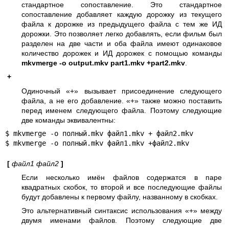
стандартное сопоставление. Это стандартное
сопоставление добавляет каждую дорожку из текущего
файла к дорожке из предыдущего файла с тем же ИД
дорожки. Это позволяет легко добавлять, если фильм был
разделен на две части и оба файла имеют одинаковое
количество дорожек и ИД дорожек с помощью команды
mkvmerge -o output.mkv part1.mkv +part2.mkv
.
+
Одиночный «+» вызывает присоединение следующего
файла, а не его добавление. «+» также можно поставить
перед именем следующего файла. Поэтому следующие
две команды эквивалентны:
$ mkvmerge -o полный.mkv файл1.mkv + файл2.mkv

$ mkvmerge -o полный.mkv файл1.mkv +файл2.mkv
[
файл1
файл2
]
Если несколько имён файлов содержатся в паре
квадратных скобок, то второй и все последующие файлы
будут добавлены к первому файлу, названному в скобках.
Это альтернативный синтаксис использования «+» между
двумя именами файлов. Поэтому следующие две