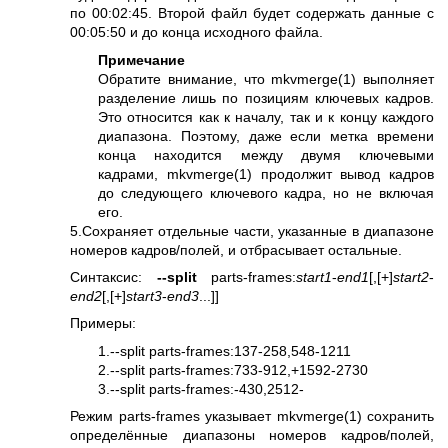
по 00:02:45. Второй файл будет содержать данные с
00:05:50 и до конца исходного файла.
Примечание
Обратите внимание, что
mkvmerge(1)
выполняет
разделение лишь по позициям ключевых кадров.
Это относится как к началу, так и к концу каждого
диапазона. Поэтому, даже если метка времени
конца находится между двумя ключевыми
кадрами,
mkvmerge(1)
продолжит вывод кадров
до следующего ключевого кадра, но не включая
его.
5.Сохраняет отдельные части, указанные в диапазоне
номеров кадров/полей, и отбрасывает остальные.
Синтаксис:
--split
parts-frames:
start1
-
end1
[,[+]
start2
-
end2
[,[+]
start3
-
end3
...]]
Примеры:
1.--split parts-frames:137-258,548-1211
2.--split parts-frames:733-912,+1592-2730
3.--split parts-frames:-430,2512-
Режим parts-frames указывает
mkvmerge(1)
сохранить
определённые диапазоны номеров кадров/полей,