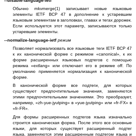
--disable-language-ietf
Обычно
mkvmerge(1)
записывает новые языковые
элементы IETF BCP 47 в дополнение к устаревшим
языковым элементам в заголовках, главах и тегах дорожек.
Если используется этот параметр, записываются только
устаревшие элементы.
--normalize-language-ietf
режим
Позволяет нормализовать все языковые теги IETF BCP 47
к их канонической форме с режимом «canonical», к их
форме расширенных языковых подтегов с помощью
режима «extlang» или отключает его в режиме off. По
умолчанию применяется нормализация к канонической
форме.
В канонической форме все подтеги, для которых
существуют предпочтительные значения, заменяются
этими предпочтительными значениями. Это преобразует,
например, «zh-yue-jyutping» в «yue-jyutping» или «fr-FX» в
«fr-FR».
Для формы расширенных подтегов языка изначально
строится каноническая форма. После этого все основные
языки, для которых существует расширенный подтег
языка, заменяются этим расширенным подтегом языка и