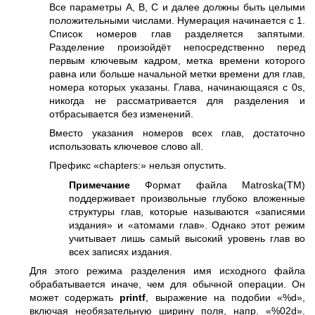
Все параметры A, B, C и далее должны быть целыми
положительными числами. Нумерация начинается с 1.
Список номеров глав разделяется запятыми.
Разделение произойдёт непосредственно перед
первым ключевым кадром, метка времени которого
равна или больше начальной метки времени для глав,
номера которых указаны. Глава, начинающаяся с 0s,
никогда не рассматривается для разделения и
отбрасывается без изменений.
Вместо указания номеров всех глав, достаточно
использовать ключевое слово all.
Префикс «chapters:» нельзя опустить.
Примечание
Формат файла Matroska(TM)
поддерживает произвольные глубоко вложенные
структуры глав, которые называются «записями
издания» и «атомами глав». Однако этот режим
учитывает лишь самый высокий уровень глав во
всех записях издания.
Для этого режима разделения имя исходного файла
обрабатывается иначе, чем для обычной операции. Он
может содержать
printf
, выражение на подобии «%d»,
включая необязательную ширину поля, напр. «%02d».