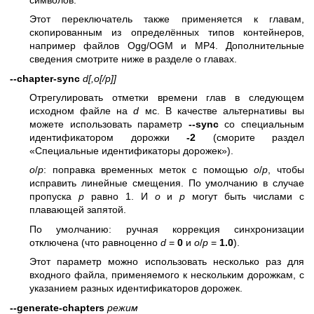
Этот переключатель также применяется к главам,
скопированным из определённых типов контейнеров,
например файлов Ogg/OGM и MP4. Дополнительные
сведения смотрите ниже в разделе о главах.
--chapter-sync
d
[,o[/p]]
Отрегулировать отметки времени глав в следующем
исходном файле на
d
мс. В качестве альтернативы вы
можете использовать параметр
--sync
со специальным
идентификатором дорожки
-2
(сморите раздел
«Специальные идентификаторы дорожек»).
o
/
p
: поправка временных меток с помощью
o
/
p
, чтобы
исправить линейные смещения. По умолчанию в случае
пропуска
p
равно 1. И
o
и
p
могут быть числами с
плавающей запятой.
По умолчанию: ручная коррекция синхронизации
отключена (что равноценно
d
=
0
и
o
/
p
=
1.0
).
Этот параметр можно использовать несколько раз для
входного файла, применяемого к нескольким дорожкам, с
указанием разных идентификаторов дорожек.
--generate-chapters
режим