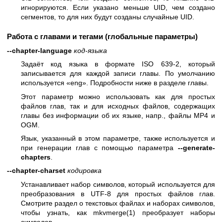
игнорируются. Если указано меньше UID, чем создано
сегментов, то для них будут созданы случайные UID.
Работа с главами и тегами (глобальные параметры)
--chapter-language
код-языка
Задаёт код языка в формате ISO 639-2, который
записывается для каждой записи главы. По умолчанию
используется «eng». Подробности ниже в разделе главы.
Этот параметр можно использовать как для простых
файлов глав, так и для исходных файлов, содержащих
главы без информации об их языке, напр., файлы MP4 и
OGM.
Язык, указанный в этом параметре, также используется и
при генерации глав с помощью параметра
--generate-
chapters
.
--chapter-charset
кодировка
Устанавливает набор символов, который используется для
преобразования в UTF-8 для простых файлов глав.
Смотрите раздел о текстовых файлах и наборах символов,
чтобы узнать, как
mkvmerge(1)
преобразует наборы
символов.