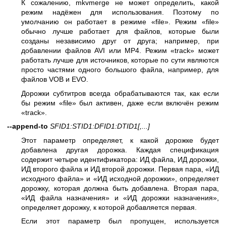
К сожалению, mkvmerge не может определить, какой
режим надёжен для использования. Поэтому по
умолчанию он работает в режиме «file». Режим «file»
обычно лучше работает для файлов, которые были
созданы независимо друг от друга; например, при
добавлении файлов AVI или MP4. Режим «track» может
работать лучше для источников, которые по сути являются
просто частями одного большого файла, например, для
файлов VOB и EVO.
Дорожки субтитров всегда обрабатываются так, как если
бы режим «file» был активен, даже если включён режим
«track».
--append-to
SFID1:STID1:DFID1:DTID1
[,...]
Этот параметр определяет, к какой дорожке будет
добавлена другая дорожка. Каждая спецификация
содержит четыре идентификатора: ИД файла, ИД дорожки,
ИД второго файла и ИД второй дорожки. Первая пара, «ИД
исходного файла» и «ИД исходной дорожки», определяет
дорожку, которая должна быть добавлена. Вторая пара,
«ИД файла назначения» и «ИД дорожки назначения»,
определяет дорожку, к которой добавляется первая.
Если этот параметр был пропущен, используется