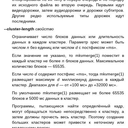
их исходного файла во вторую очередь. Первыми идут
видеодорожки, затем аудиодорожки и дорожки субтитров.
Другие редко используемые типы дорожек идут
последними.
--cluster-length
свойство
Ограничивает число блоков данных или длительность
данных в каждом кластере. Параметр
spec
может быть
числом
n
без единиц или числом
d
с постфиксом «ms».
Если значение не указано, то
mkvmerge(1)
поместит в
каждый кластер не более
n
блоков данных. Максимальное
количество блоков — 65535.
Если число
d
содержит постфикс «ms», тогда
mkvmerge(1)
размещает максимум
d
миллисекунд данных в каждый
кластер. Диапазон для
d
— от «100 мс» до «32000 мс».
По умолчанию
mkvmerge(1)
размещает не более 65535
блоков и 5000 мс данных в кластер.
Программы, пытающиеся найти определённый кадр,
могут обращаться только непосредственно к кластеру, а
затем должны прочесть весь кластер. Поэтому создание
больших кластеров может привести к неточному или
медленному поиску.