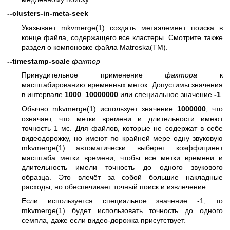
--clusters-in-meta-seek
Указывает
mkvmerge(1)
создать метаэлемент поиска в
конце файла, содержащего все кластеры. Смотрите также
раздел о компоновке файла Matroska(TM).
--timestamp-scale
фактор
Принудительное применение
фактора
к
масштабированию временных меток. Допустимы значения
в интервале
1000
..
10000000
или специальное значение
-1
.
Обычно
mkvmerge(1)
использует значение
1000000
, что
означает, что метки времени и длительности имеют
точность 1 мс. Для файлов, которые не содержат в себе
видеодорожку, но имеют по крайней мере одну звуковую
mkvmerge(1)
автоматически выберет коэффициент
масштаба метки времени, чтобы все метки времени и
длительность имели точность до одного звукового
образца. Это влечёт за собой большие накладные
расходы, но обеспечивает точный поиск и извлечение.
Если используется специальное значение -1, то
mkvmerge(1)
будет использовать точность до одного
семпла, даже если видео-дорожка присутствует.