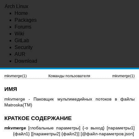
Arch Linux
Home
Packages
Forums
Wiki
GitLab
Security
AUR
Download
mkvmerge(1)
Команды пользователя
mkvmerge(1)
ИМЯ
mkvmerge - Паковщик мультимедийных потоков в файлы
Matroska(TM)
КРАТКОЕ СОДЕРЖАНИЕ
mkvmerge
[глобальные параметры] {-o выход} [параметры1]
{файл1} [[параметры2] {файл2}] [@файл-параметров.json]