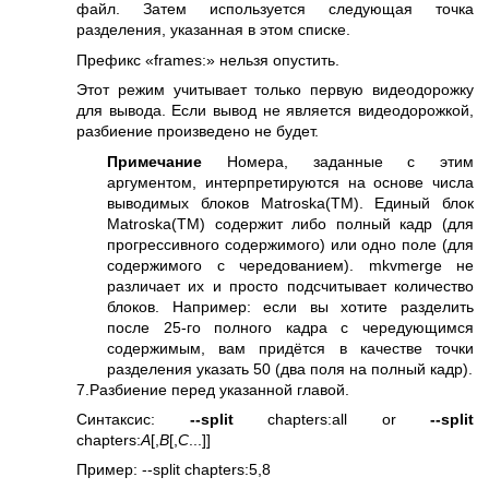
файл. Затем используется следующая точка
разделения, указанная в этом списке.
Префикс «frames:» нельзя опустить.
Этот режим учитывает только первую видеодорожку
для вывода. Если вывод не является видеодорожкой,
разбиение произведено не будет.
Примечание
Номера, заданные с этим
аргументом, интерпретируются на основе числа
выводимых блоков Matroska(TM). Единый блок
Matroska(TM) содержит либо полный кадр (для
прогрессивного содержимого) или одно поле (для
содержимого с чередованием). mkvmerge не
различает их и просто подсчитывает количество
блоков. Например: если вы хотите разделить
после 25-го полного кадра с чередующимся
содержимым, вам придётся в качестве точки
разделения указать 50 (два поля на полный кадр).
7.Разбиение перед указанной главой.
Синтаксис:
--split
chapters:all or
--split
chapters:
A
[,
B
[,
C
...]]
Пример: --split chapters:5,8