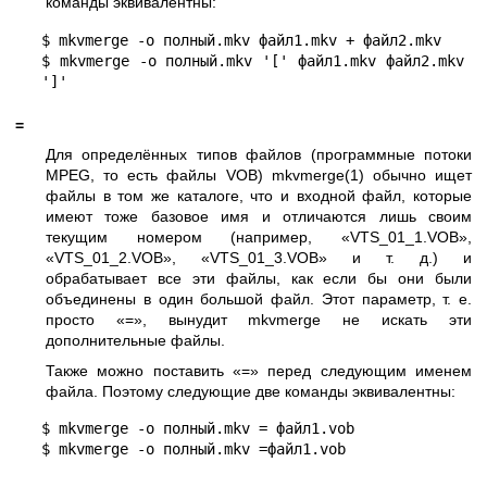
команды эквивалентны:
$ mkvmerge -o полный.mkv файл1.mkv + файл2.mkv

$ mkvmerge -o полный.mkv '[' файл1.mkv файл2.mkv 
']'
=
Для определённых типов файлов (программные потоки
MPEG, то есть файлы VOB)
mkvmerge(1)
обычно ищет
файлы в том же каталоге, что и входной файл, которые
имеют тоже базовое имя и отличаются лишь своим
текущим номером (например, «VTS_01_1.VOB»,
«VTS_01_2.VOB», «VTS_01_3.VOB» и т. д.) и
обрабатывает все эти файлы, как если бы они были
объединены в один большой файл. Этот параметр, т. е.
просто «=», вынудит mkvmerge не искать эти
дополнительные файлы.
Также можно поставить «=» перед следующим именем
файла. Поэтому следующие две команды эквивалентны:
$ mkvmerge -o полный.mkv = файл1.vob

$ mkvmerge -o полный.mkv =файл1.vob