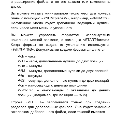
и расширение файла, а не его каталог или компоненты
диска.
Вы можете указать минимальное число мест для номера
главы с помощью «<NUM:places>», например, «<NUM:3>».
Полученное число будет дополнено ведущими нулями,
если число мест меньше указанного.
Вы можете управлять форматом, используемым
начальной меткой времени, с помощью <START:format>.
Когда формат не задан, то умолчанию используется
«%H:%M:%S». Допустимыми кодами формата являются:
•%h – часы
•%H – часы, дополненные нулями до двух позиций
•%m – минуты
•%M – минуты, дополненные нулями до двух позиций
•%s – секунды
•%S – секунды, дополненные нулями до двух позиций
•%n – наносекунды с девятью позициями
•%<1-9>n – наносекунды с указанием до девяти
позиций (например, три позиции — %3n)
Строка «<TITLE>» заполняется только при создании
разделов для добавленных файлов. Она будет заменена
заголовком добавленного файла, если таковой имеется.