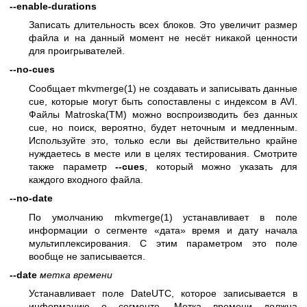
--enable-durations
Записать длительность всех блоков. Это увеличит размер
файла и на данный момент не несёт никакой ценности
для проигрывателей.
--no-cues
Сообщает
mkvmerge(1)
не создавать и записывать данные
cue, которые могут быть сопоставлены с индексом в AVI.
Файлы Matroska(TM) можно воспроизводить без данных
cue, но поиск, вероятно, будет неточным и медленным.
Используйте это, только если вы действительно крайне
нуждаетесь в месте или в целях тестирования. Смотрите
также параметр
--cues
, который можно указать для
каждого входного файла.
--no-date
По умолчанию
mkvmerge(1)
устанавливает в поле
информации о сегменте «дата» время и дату начала
мультиплексирования. C этим параметром это поле
вообще не записывается.
--date
метка времени
Устанавливает поле DateUTC, которое записывается в
информацию о сегменте. Метка времени должна