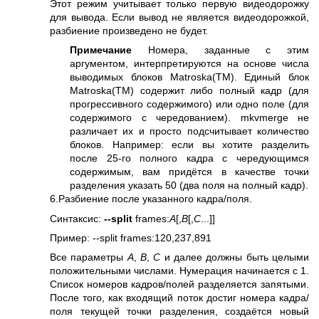
Этот режим учитывает только первую видеодорожку
для вывода. Если вывод не является видеодорожкой,
разбиение произведено не будет.
Примечание
Номера, заданные с этим
аргументом, интерпретируются на основе числа
выводимых блоков Matroska(TM). Единый блок
Matroska(TM) содержит либо полный кадр (для
прогрессивного содержимого) или одно поле (для
содержимого с чередованием). mkvmerge не
различает их и просто подсчитывает количество
блоков. Например: если вы хотите разделить
после 25-го полного кадра с чередующимся
содержимым, вам придётся в качестве точки
разделения указать 50 (два поля на полный кадр).
6.Разбиение после указанного кадра/поля.
Синтаксис:
--split
frames:
A
[,
B
[,
C
...]]
Пример: --split frames:120,237,891
Все параметры
A
,
B
,
C
и далее должны быть целыми
положительными числами. Нумерация начинается с 1.
Список номеров кадров/полей разделяется запятыми.
После того, как входящий поток достиг номера кадра/
поля текущей точки разделения, создаётся новый