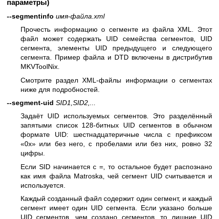
параметры)
--segmentinfo
имя-файла.xml
Прочесть информацию о сегменте из файла XML. Этот
файл может содержать UID семейства сегментов, UID
сегмента, элементы UID предыдущего и следующего
сегмента. Пример файла и DTD включены в дистрибутив
MKVToolNix.
Смотрите раздел XML-файлы информации о сегментах
ниже для подробностей.
--segment-uid
SID1,SID2,...
Задаёт UID используемых сегментов. Это разделённый
запятыми список 128-битных UID сегментов в обычном
формате UID: шестнадцатеричные числа с префиксом
«0x» или без него, с пробелами или без них, ровно 32
цифры.
Если SID начинается с =, то остальное будет распознано
как имя файла Matroska, чей сегмент UID считывается и
используется.
Каждый созданный файл содержит один сегмент, и каждый
сегмент имеет один UID сегмента. Если указано больше
UID сегментов, чем создано сегментов, то лишние UID