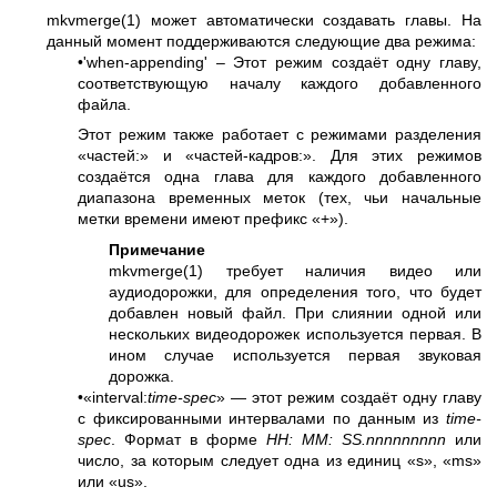
mkvmerge(1)
может автоматически создавать главы. На
данный момент поддерживаются следующие два режима:
•'when-appending' – Этот режим создаёт одну главу,
соответствующую началу каждого добавленного
файла.
Этот режим также работает с режимами разделения
«частей:» и «частей-кадров:». Для этих режимов
создаётся одна глава для каждого добавленного
диапазона временных меток (тех, чьи начальные
метки времени имеют префикс «+»).
Примечание
mkvmerge(1)
требует наличия видео или
аудиодорожки, для определения того, что будет
добавлен новый файл. При слиянии одной или
нескольких видеодорожек используется первая. В
ином случае используется первая звуковая
дорожка.
•«interval:
time-spec
» — этот режим создаёт одну главу
с фиксированными интервалами по данным из
time-
spec
. Формат в форме
HH: MM: SS.nnnnnnnnn
или
число, за которым следует одна из единиц «s», «ms»
или «us».