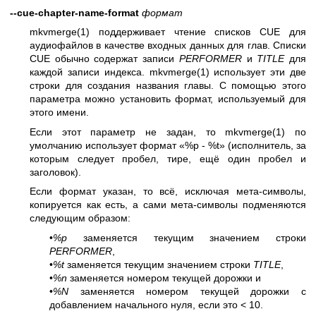
--cue-chapter-name-format
формат
mkvmerge(1)
поддерживает чтение списков CUE для
аудиофайлов в качестве входных данных для глав. Списки
CUE обычно содержат записи
PERFORMER
и
TITLE
для
каждой записи индекса.
mkvmerge(1)
использует эти две
строки для создания названия главы. С помощью этого
параметра можно установить формат, используемый для
этого имени.
Если этот параметр не задан, то
mkvmerge(1)
по
умолчанию использует формат «%p - %t» (исполнитель, за
которым следует пробел, тире, ещё один пробел и
заголовок).
Если формат указан, то всё, исключая мета-символы,
копируется как есть, а сами мета-символы подменяются
следующим образом:
•
%p
заменяется текущим значением строки
PERFORMER
,
•
%t
заменяется текущим значением строки
TITLE
,
•
%n
заменяется номером текущей дорожки и
•
%N
заменяется номером текущей дорожки с
добавлением начального нуля, если это < 10.