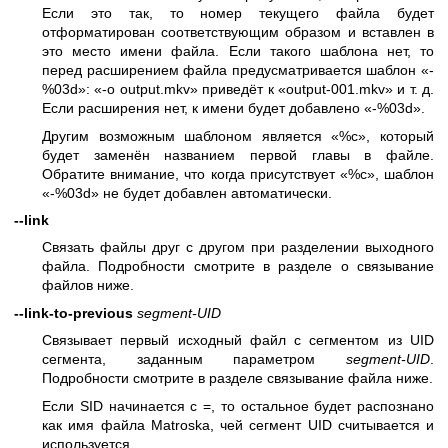
Если это так, то номер текущего файла будет
отформатирован соответствующим образом и вставлен в
это место имени файла. Если такого шаблона нет, то
перед расширением файла предусматривается шаблон «-
%03d»: «-o output.mkv» приведёт к «output-001.mkv» и т. д.
Если расширения нет, к имени будет добавлено «-%03d».
Другим возможным шаблоном является «%c», который
будет заменён названием первой главы в файле.
Обратите внимание, что когда присутствует «%c», шаблон
«-%03d» не будет добавлен автоматически.
--link
Связать файлы друг с другом при разделении выходного
файла. Подробности смотрите в разделе о связывание
файлов ниже.
--link-to-previous
segment-UID
Связывает первый исходный файл с сегментом из UID
сегмента, заданным параметром
segment-UID
.
Подробности смотрите в разделе связывание файла ниже.
Если SID начинается с =, то остальное будет распознано
как имя файла Matroska, чей сегмент UID считывается и
используется.