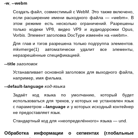
-w
,
--webm
Создать файл, совместимый с WebM. Это также включено,
если расширение имени выходного файла — «webm». В
этом режиме есть несколько ограничений. Разрешены
только кодеки VP8, видео VP9 и аудиодорожки Opus,
Vorbis. Элемент заголовка DocType изменён на «webm».
Для глав и тэгов разрешена только подгруппа элементов.
mkvmerge(1)
автоматически удалит все элементы,
неразрешённые спецификацией.
--title
заголовок
Устанавливает основной заголовок для выходного файла,
например, имя фильма.
--default-language
код-языка
Задаёт код языка по умолчанию, который будет
использоваться для треков, у которых не установлен язык
с параметром
--language
и у которых исходный контейнер
не предоставляет язык.
Стандартный код для «неопределённого» языка — und.
Обработка информации о сегментах (глобальные