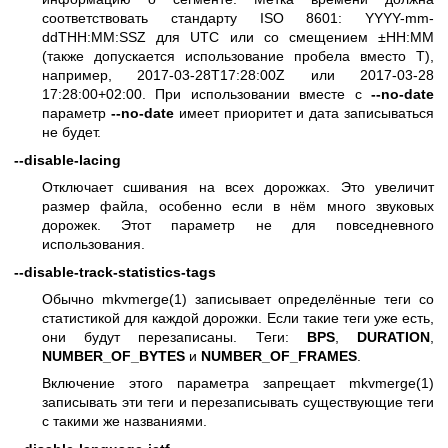
соответствовать стандарту ISO 8601: YYYY-mm-
ddTHH:MM:SSZ для UTC или со смещением ±HH:MM
(также допускается использование пробела вместо T),
например, 2017-03-28T17:28:00Z или 2017-03-28
17:28:00+02:00. При использовании вместе с
--no-date
параметр
--no-date
имеет приоритет и дата записываться
не будет.
--disable-lacing
Отключает сшивания на всех дорожках. Это увеличит
размер файла, особенно если в нём много звуковых
дорожек. Этот параметр не для повседневного
использования.
--disable-track-statistics-tags
Обычно
mkvmerge(1)
записывает определённые теги со
статистикой для каждой дорожки. Если такие теги уже есть,
они будут перезаписаны. Теги:
BPS
,
DURATION
,
NUMBER_OF_BYTES
и
NUMBER_OF_FRAMES
.
Включение этого параметра запрещает
mkvmerge(1)
записывать эти теги и перезаписывать существующие теги
с такими же названиями.