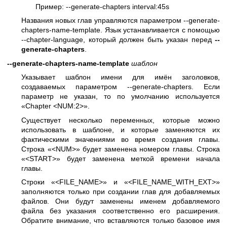
Пример: --generate-chapters interval:45s
Названия новых глав управляются параметром --generate-
chapters-name-template. Язык устанавливается с помощью
--chapter-language, который должен быть указан перед
--
generate-chapters
.
--generate-chapters-name-template
шаблон
Указывает шаблон имени для имён заголовков,
создаваемых параметром --generate-chapters. Если
параметр не указан, то по умолчанию используется
«Chapter <NUM:2>».
Существует несколько переменных, которые можно
использовать в шаблоне, и которые заменяются их
фактическими значениями во время создания главы.
Строка «<NUM>» будет заменена номером главы. Строка
«<START>» будет заменена меткой времени начала
главы.
Строки «<FILE_NAME>» и «<FILE_NAME_WITH_EXT>»
заполняются только при создании глав для добавляемых
файлов. Они будут заменены именем добавляемого
файла без указания соответственно его расширения.
Обратите внимание, что вставляются только базовое имя