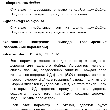
--chapters
имя-файла
Считывает информацию о главе из файла
имя-файла
.
Подробности смотрите в разделе о главах ниже.
--global-tags
имя-файла
Считывает глобальные теги из файла
имя-файла
.
Подробности смотрите в разделе о тегах ниже.
Основные настройки вывода (расширенные
глобальные параметры)
--track-order
FID1:TID1,FID2:TID2,...
Этот параметр меняет порядок, в котором создаются
дорожки для входного файла. Аргументом является
список пар ИД, разделённых запятыми. Каждая пара
изначально содержит ИД файла (
FID1
), который является
просто номером файла в командной строке, начиная с 0.
Вторым является ИД дорожки (
TID1
) из этого файла. Если
некоторые ИД дорожек пропущены, эти дорожки
создаются после того, как были созданы дорожки,
заданные этим параметром.
Если этот параметр не указан, дорожки будут
отсортированы по их типу в первую очередь и по порядку