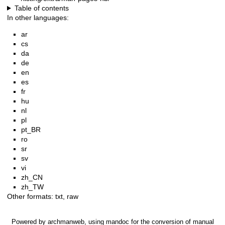
Table of contents
In other languages:
ar
cs
da
de
en
es
fr
hu
nl
pl
pt_BR
ro
sr
sv
vi
zh_CN
zh_TW
Other formats:
txt
,
raw
Powered by
archmanweb
, using
mandoc
for the conversion of manual