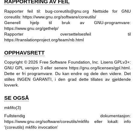
RAPPORTERING AV FEIL
Rapporter feil til: bug-coreutils@gnu.org
Nettside for GNU
coreutils:
https://www.gnu.org/software/coreutils/
Generell hjelp til bruk av GNU-programvare:
https://www.gnu.org/gethelp/
Rapporter oversettelsesfeil til
https://translationproject.org/team/nb.html
OPPHAVSRETT
Copyright © 2026 Free Software Foundation, Inc. Lisens GPLv3+:
GNU GPL versjon 3 eller senere
https://gnu.org/licenses/gpl.html
.
Dette er fri programvare. Du kan endre og dele den videre. Det
stilles INGEN GARANTI, i den grad dette tillates av gjeldende
lovverk.
SE OGSÅ
mkfifo(3)
Fullstendig dokumentasjon:
https://www.gnu.org/software/coreutils/mkfifo
eller lokalt: info
'(coreutils) mkfifo invocation'