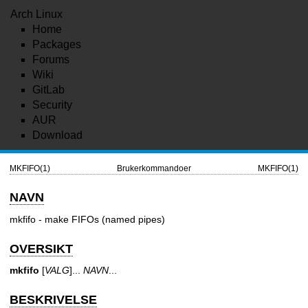
Arch Linux
Home
Packages
Forums
Wiki
GitLab
Security
AUR
Download
MKFIFO(1)
Brukerkommandoer
MKFIFO(1)
NAVN
mkfifo - make FIFOs (named pipes)
OVERSIKT
mkfifo
[
VALG
]...
NAVN
...
BESKRIVELSE