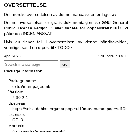
OVERSETTELSE
Den norske oversettelsen av denne manualsiden er laget av
Denne oversettelsen er gratis dokumentasjon; se
GNU General
Public License versjon 3
eller senere for opphavsrettsvilkår. Vi
påtar oss INGEN ANSVAR.
Hvis du finner feil i oversettelsen av denne håndboksiden,
vennligst send en e-post til <TODO>.
April 2026
GNU coreutils 9.11
Package information:
Package name:
extra/man-pages-nb
Version:
4.30.2-1
Upstream:
https://salsa.debian.org/manpages-l10n-team/manpages-l10n
Licenses:
GPL3
Manuals:
/listing/extra/man-pages-nb/