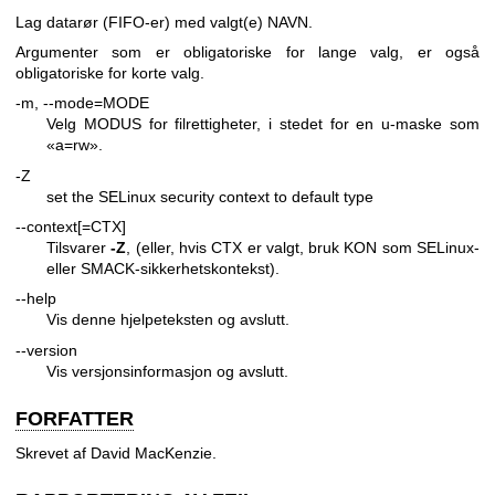
Lag datarør (FIFO-er) med valgt(e) NAVN.
Argumenter som er obligatoriske for lange valg, er også
obligatoriske for korte valg.
-m, --mode=MODE
Velg MODUS for filrettigheter, i stedet for en u-maske som
«a=rw».
-Z
set the SELinux security context to default type
--context[=CTX]
Tilsvarer
-Z
, (eller, hvis CTX er valgt, bruk KON som SELinux-
eller SMACK-sikkerhetskontekst).
--help
Vis denne hjelpeteksten og avslutt.
--version
Vis versjonsinformasjon og avslutt.
FORFATTER
Skrevet af David MacKenzie.