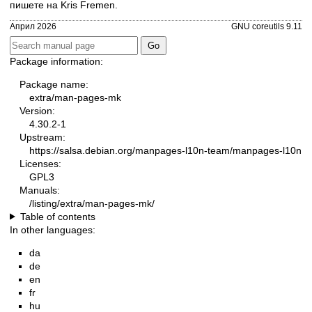
пишете на
Kris Fremen
.
Април 2026
GNU coreutils 9.11
Package information:
Package name:
extra/man-pages-mk
Version:
4.30.2-1
Upstream:
https://salsa.debian.org/manpages-l10n-team/manpages-l10n
Licenses:
GPL3
Manuals:
/listing/extra/man-pages-mk/
Table of contents
In other languages:
da
de
en
fr
hu