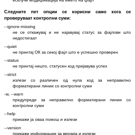
Следните пет опции се корисни само кога се
проверуваат контролни суми:
--ignore-missing
не се откажувај и не најавувај статус за фајлови што
недостигаат
--quiet
не принтај ОК за секој фајл што е успешно проверен
--status
не принтај ништо, статусен код пријавува успех
--strict
излези со различен од нула код за неправилно
форматирани линии со контролни суми
-w, --warn
предупреди за неправилно форматирани линии со
контролни суми
--help
прикажи ја оваа помош и излези
--version
прикажи информации за верзија и излези