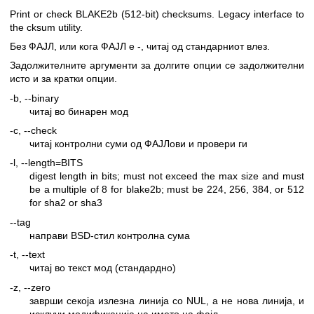
Print or check BLAKE2b (512-bit) checksums. Legacy interface to
the cksum utility.
Без ФАЈЛ, или кога ФАЈЛ е -, читај од стандарниот влез.
Задолжителните аргументи за долгите опции се задолжителни
исто и за кратки опции.
-b, --binary
читај во бинарен мод
-c, --check
читај контролни суми од ФАЈЛови и провери ги
-l, --length=BITS
digest length in bits; must not exceed the max size and must
be a multiple of 8 for blake2b; must be 224, 256, 384, or 512
for sha2 or sha3
--tag
направи BSD-стил контролна сума
-t, --text
читај во текст мод (стандардно)
-z, --zero
заврши секоја излезна линија со NUL, а не нова линија, и
исклучи модификација на името на фајл