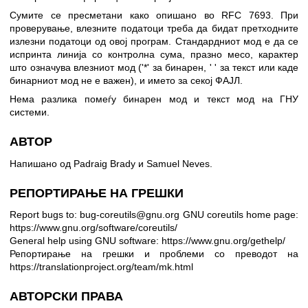
Сумите се пресметани како опишано во RFC 7693. При
проверување, влезните податоци треба да бидат претходните
излезни податоци од овој програм. Стандардниот мод е да се
испринта линија со контролна сума, празно месо, карактер
што означува влезниот мод ('*' за бинарен, ' ' за текст или каде
бинарниот мод не е важен), и името за секој ФАЈЛ.
Нема разлика помеѓу бинарен мод и текст мод на ГНУ
системи.
АВТОР
Напишано од Padraig Brady и Samuel Neves.
РЕПОРТИРАЊЕ НА ГРЕШКИ
Report bugs to: bug-coreutils@gnu.org
GNU coreutils home page:
https://www.gnu.org/software/coreutils/
General help using GNU software:
https://www.gnu.org/gethelp/
Репортирање на грешки и проблеми со преводот на
https://translationproject.org/team/mk.html
АВТОРСКИ ПРАВА