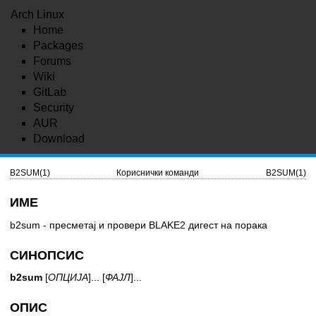
Arch Linux
Home
Packages
Forums
Wiki
GitLab
Security
AUR
Download
B2SUM(1)
Кориснички команди
B2SUM(1)
ИМЕ
b2sum - пресметај и провери BLAKE2 дигест на порака
СИНОПСИС
b2sum
[
ОПЦИЈА
]... [
ФАЈЛ
]...
ОПИС