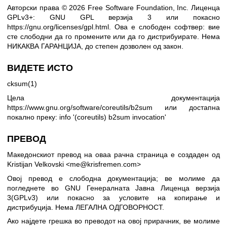
Авторски права © 2026 Free Software Foundation, Inc. Лиценца
GPLv3+: GNU GPL верзија 3 или покасно
https://gnu.org/licenses/gpl.html
.
Ова е слободен софтвер: вие
сте слободни да го промените или да го дистрибуирате. Нема
НИКАКВА ГАРАНЦИЈА, до степен дозволен од закон.
ВИДЕТЕ ИСТО
cksum(1)
Цела документација
https://www.gnu.org/software/coreutils/b2sum
или достапна
покално преку: info '(coreutils) b2sum invocation'
ПРЕВОД
Македонскиот превод на оваа рачна страница е создаден од
Kristijan Velkovski <me@krisfremen.com>
Овој превод е слободна документација; ве молиме да
погледнете во
GNU Генералната Јавна Лиценца верзија
3(GPLv3)
или покасно за условите на копирање и
дистрибуција. Нема ЛЕГАЛНА ОДГОВОРНОСТ.
Ако најдете грешка во преводот на овој прирачник, ве молиме