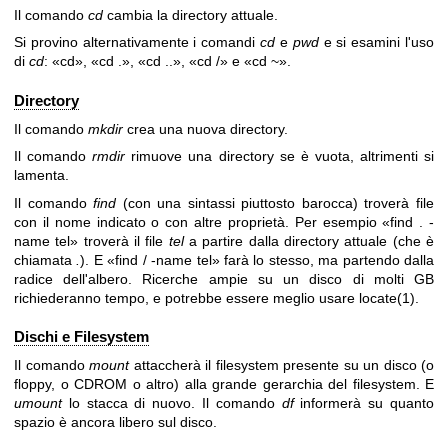
Il comando
cd
cambia la directory attuale.
Si provino alternativamente i comandi
cd
e
pwd
e si esamini l'uso
di
cd
: «cd», «cd .», «cd ..», «cd /» e «cd ~».
Directory
Il comando
mkdir
crea una nuova directory.
Il comando
rmdir
rimuove una directory se è vuota, altrimenti si
lamenta.
Il comando
find
(con una sintassi piuttosto barocca) troverà file
con il nome indicato o con altre proprietà. Per esempio «find . -
name tel» troverà il file
tel
a partire dalla directory attuale (che è
chiamata
.
). E «find / -name tel» farà lo stesso, ma partendo dalla
radice dell'albero. Ricerche ampie su un disco di molti GB
richiederanno tempo, e potrebbe essere meglio usare
locate(1)
.
Dischi e Filesystem
Il comando
mount
attaccherà il filesystem presente su un disco (o
floppy, o CDROM o altro) alla grande gerarchia del filesystem. E
umount
lo stacca di nuovo. Il comando
df
informerà su quanto
spazio è ancora libero sul disco.