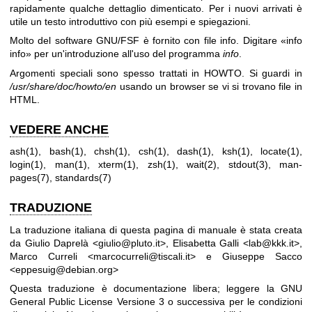
rapidamente qualche dettaglio dimenticato. Per i nuovi arrivati è
utile un testo introduttivo con più esempi e spiegazioni.
Molto del software GNU/FSF è fornito con file info. Digitare «info
info» per un'introduzione all'uso del programma
info
.
Argomenti speciali sono spesso trattati in HOWTO. Si guardi in
/usr/share/doc/howto/en
usando un browser se vi si trovano file in
HTML.
VEDERE ANCHE
ash(1)
,
bash(1)
,
chsh(1)
,
csh(1)
,
dash(1)
,
ksh(1)
,
locate(1)
,
login(1)
,
man(1)
,
xterm(1)
,
zsh(1)
,
wait(2)
,
stdout(3)
,
man-
pages(7)
,
standards(7)
TRADUZIONE
La traduzione italiana di questa pagina di manuale è stata creata
da Giulio Daprelà <giulio@pluto.it>, Elisabetta Galli <lab@kkk.it>,
Marco Curreli <marcocurreli@tiscali.it> e Giuseppe Sacco
<eppesuig@debian.org>
Questa traduzione è documentazione libera; leggere la
GNU
General Public License Versione 3
o successiva per le condizioni