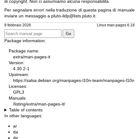
di copyright. Non ci assumiamo alcuna responsabilità.
Per segnalare errori nella traduzione di questa pagina di manuale
inviare un messaggio a
pluto-ildp@lists.pluto.it
.
8 febbraio 2026
Linux man-pages 6.18
Package information:
Package name:
extra/man-pages-it
Version:
4.30.2-1
Upstream:
https://salsa.debian.org/manpages-l10n-team/manpages-l10n
Licenses:
GPL3
Manuals:
/listing/extra/man-pages-it/
Table of contents
In other languages:
ar
da
de