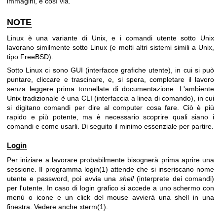
immagini, e così via.
NOTE
Linux è una variante di Unix, e i comandi utente sotto Unix
lavorano similmente sotto Linux (e molti altri sistemi simili a Unix,
tipo FreeBSD).
Sotto Linux ci sono GUI (interfacce grafiche utente), in cui si può
puntare, cliccare e trascinare, e, si spera, completare il lavoro
senza leggere prima tonnellate di documentazione. L'ambiente
Unix tradizionale è una CLI (interfaccia a linea di comando), in cui
si digitano comandi per dire al computer cosa fare. Ciò è più
rapido e più potente, ma è necessario scoprire quali siano i
comandi e come usarli. Di seguito il minimo essenziale per partire.
Login
Per iniziare a lavorare probabilmente bisognerà prima aprire una
sessione. Il programma
login(1)
attende che si inseriscano nome
utente e password, poi avvia una
shell
(interprete dei comandi)
per l'utente. In caso di login grafico si accede a uno schermo con
menù o icone e un click del mouse avvierà una shell in una
finestra. Vedere anche
xterm(1)
.