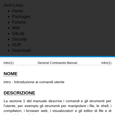
Arch Linux
Home
Packages
Forums
Wiki
GitLab
Security
AUR
Download
intro(1)
General Commands Manual
intro(1)
NOME
intro - Introduzione ai comandi utente
DESCRIZIONE
La sezione 1 del manuale descrive i comandi e gli strumenti per
l'utente, per esempio gli strumenti per manipolare i file, le shell, i
compilatori, i browser web, i visualizzatori e gli editor di file e di