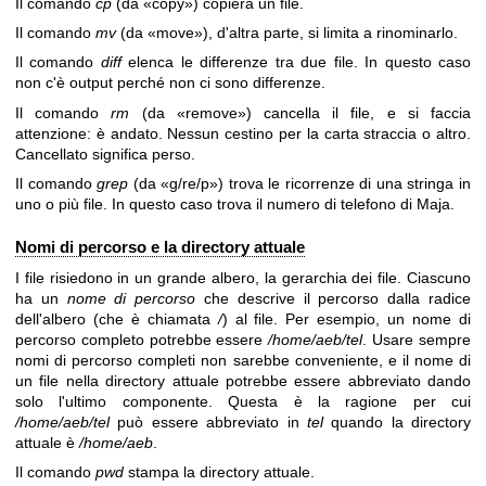
Il comando
cp
(da «copy») copierà un file.
Il comando
mv
(da «move»), d'altra parte, si limita a rinominarlo.
Il comando
diff
elenca le differenze tra due file. In questo caso
non c'è output perché non ci sono differenze.
Il comando
rm
(da «remove») cancella il file, e si faccia
attenzione: è andato. Nessun cestino per la carta straccia o altro.
Cancellato significa perso.
Il comando
grep
(da «g/re/p») trova le ricorrenze di una stringa in
uno o più file. In questo caso trova il numero di telefono di Maja.
Nomi di percorso e la directory attuale
I file risiedono in un grande albero, la gerarchia dei file. Ciascuno
ha un
nome di percorso
che descrive il percorso dalla radice
dell'albero (che è chiamata
/
) al file. Per esempio, un nome di
percorso completo potrebbe essere
/home/aeb/tel
. Usare sempre
nomi di percorso completi non sarebbe conveniente, e il nome di
un file nella directory attuale potrebbe essere abbreviato dando
solo l'ultimo componente. Questa è la ragione per cui
/home/aeb/tel
può essere abbreviato in
tel
quando la directory
attuale è
/home/aeb
.
Il comando
pwd
stampa la directory attuale.