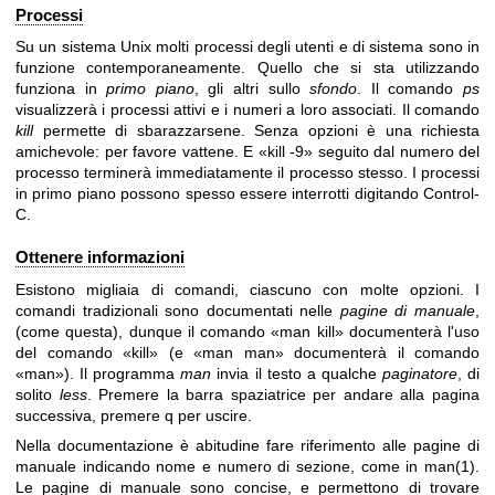
Processi
Su un sistema Unix molti processi degli utenti e di sistema sono in
funzione contemporaneamente. Quello che si sta utilizzando
funziona in
primo piano
, gli altri sullo
sfondo
. Il comando
ps
visualizzerà i processi attivi e i numeri a loro associati. Il comando
kill
permette di sbarazzarsene. Senza opzioni è una richiesta
amichevole: per favore vattene. E «kill -9» seguito dal numero del
processo terminerà immediatamente il processo stesso. I processi
in primo piano possono spesso essere interrotti digitando Control-
C.
Ottenere informazioni
Esistono migliaia di comandi, ciascuno con molte opzioni. I
comandi tradizionali sono documentati nelle
pagine di manuale
,
(come questa), dunque il comando «man kill» documenterà l'uso
del comando «kill» (e «man man» documenterà il comando
«man»). Il programma
man
invia il testo a qualche
paginatore
, di
solito
less
. Premere la barra spaziatrice per andare alla pagina
successiva, premere q per uscire.
Nella documentazione è abitudine fare riferimento alle pagine di
manuale indicando nome e numero di sezione, come in
man(1)
.
Le pagine di manuale sono concise, e permettono di trovare