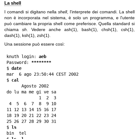
La shell
I comandi si digitano nella
shell
, l'interprete dei comandi. La shell
non è incorporata nel sistema, è solo un programma, e l'utente
può cambiare la propria shell come preferisce. Quella standard si
chiama
sh
. Vedere anche
ash(1)
,
bash(1)
,
chsh(1)
,
csh(1)
,
dash(1)
,
ksh(1)
,
zsh(1)
.
Una sessione può essere così:
knuth login: 
aeb
Password: 
********
$ 
date
mar  6 ago 23:50:44 CEST 2002

$ 
cal
      Agosto 2002

do lu ma me gi ve sa

             1  2  3

 4  5  6  7  8  9 10

11 12 13 14 15 16 17

18 19 20 21 22 23 24

25 26 27 28 29 30 31

$ 
ls
bin  tel

$ 
ls -l