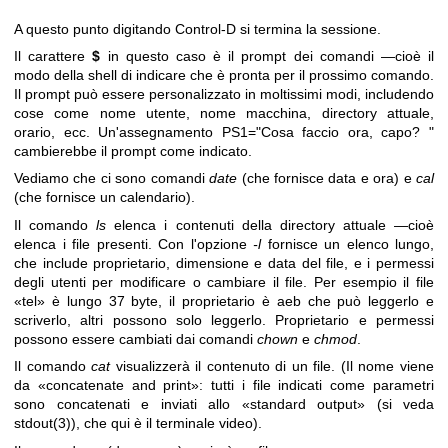
A questo punto digitando Control-D si termina la sessione.
Il carattere
$
in questo caso è il prompt dei comandi —cioè il
modo della shell di indicare che è pronta per il prossimo comando.
Il prompt può essere personalizzato in moltissimi modi, includendo
cose come nome utente, nome macchina, directory attuale,
orario, ecc. Un'assegnamento PS1="Cosa faccio ora, capo? "
cambierebbe il prompt come indicato.
Vediamo che ci sono comandi
date
(che fornisce data e ora) e
cal
(che fornisce un calendario).
Il comando
ls
elenca i contenuti della directory attuale —cioè
elenca i file presenti. Con l'opzione
-l
fornisce un elenco lungo,
che include proprietario, dimensione e data del file, e i permessi
degli utenti per modificare o cambiare il file. Per esempio il file
«tel» è lungo 37 byte, il proprietario è aeb che può leggerlo e
scriverlo, altri possono solo leggerlo. Proprietario e permessi
possono essere cambiati dai comandi
chown
e
chmod
.
Il comando
cat
visualizzerà il contenuto di un file. (Il nome viene
da «concatenate and print»: tutti i file indicati come parametri
sono concatenati e inviati allo «standard output» (si veda
stdout(3)
), che qui è il terminale video).