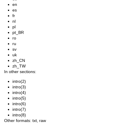
en
es
fr
nl
pl
pt_BR
ro
ru
sv
uk
zh_CN
zh_TW
In other sections:
intro(2)
intro(3)
intro(4)
intro(5)
intro(6)
intro(7)
intro(8)
Other formats:
txt
,
raw