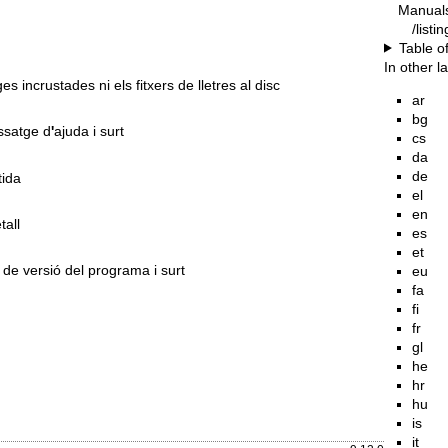
Manual
/listi
Table o
s
In other 
es incrustades ni els fitxers de lletres al disc
ar
bg
ssatge d
'
ajuda i surt
cs
da
de
tida
el
en
tall
es
et
de versió del programa i surt
eu
fa
fi
fr
gl
he
hr
hu
is
it