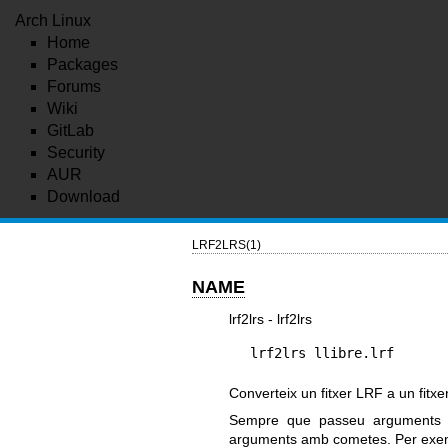
Arch Linux
Home
Packages
Forums
Wiki
GitLab
Security
AUR
Download
LRF2LRS(1)
NAME
lrf2lrs - lrf2lrs
lrf2lrs llibre.lrf
Converteix un fitxer LRF a un fit
Sempre que passeu argument
arguments amb cometes. Per exem