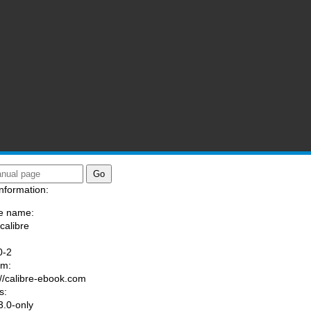
nformation:
e name:
calibre
:
0-2
am:
://calibre-ebook.com
s:
.0-only