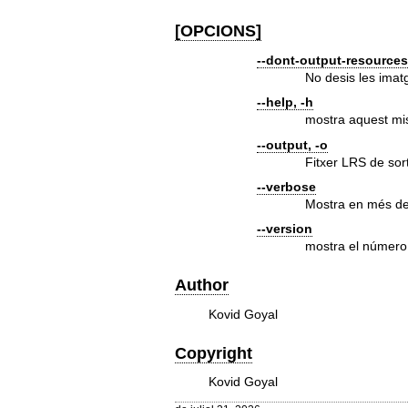
[OPCIONS]
--dont-output-resource
No desis les imatg
--help, -h
mostra aquest mi
--output, -o
Fitxer LRS de sor
--verbose
Mostra en més de
--version
mostra el número 
Author
Kovid Goyal
Copyright
Kovid Goyal