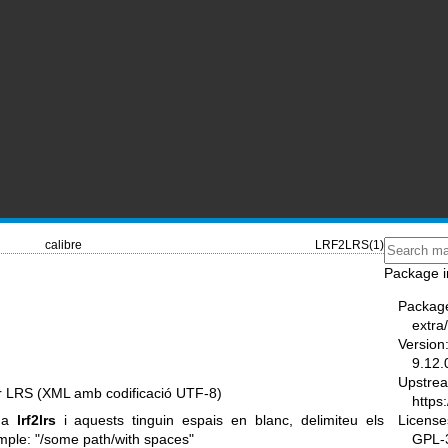
calibre
LRF2LRS(1)
Package i
Packag
extra/
Version
9.12.
Upstre
xer LRS (XML amb codificació UTF-8)
https
License
s a
lrf2lrs
i aquests tinguin espais en blanc, delimiteu els
GPL-3
ple: "/some path/with spaces"