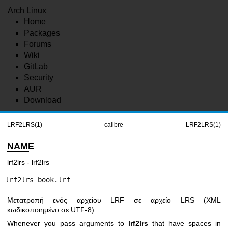
Arch Linux
Home
Packages
Forums
Wiki
GitLab
Security
AUR
Download
LRF2LRS(1)
calibre
LRF2LRS(1)
NAME
lrf2lrs - lrf2lrs
lrf2lrs book.lrf
Μετατροπή ενός αρχείου LRF σε αρχείο LRS (XML
κωδικοποιημένο σε UTF-8)
Whenever you pass arguments to
lrf2lrs
that have spaces in