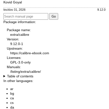
Kovid Goyal
Ιουλίου 31, 2026
9.12.0
Package information:
Package name:
extra/calibre
Version:
9.12.0-1
Upstream:
https://calibre-ebook.com
Licenses:
GPL-3.0-only
Manuals:
/listing/extra/calibre/
Table of contents
In other languages:
ar
bg
ca
cs
da