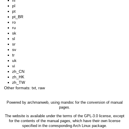
nl
pl
pt
pt_BR
ro
ru
sk
sl
sr
sv
tr
uk
vi
zh_CN
zh_HK
zh_TW
Other formats:
txt
,
raw
Powered by
archmanweb
, using
mandoc
for the conversion of manual
pages.
The website is available under the terms of the
GPL-3.0
license, except
for the contents of the manual pages, which have their own license
specified in the corresponding Arch Linux package.