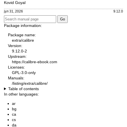
Kovid Goyal
јул 31, 2026
9.12.0
Package information:
Package name:
extra/calibre
Version:
9.12.0-2
Upstream:
https://calibre-ebook.com
Licenses:
GPL-3.0-only
Manuals:
/listing/extra/calibre/
Table of contents
In other languages:
ar
bg
ca
cs
da