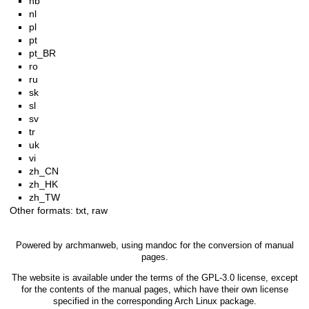
nb
nl
pl
pt
pt_BR
ro
ru
sk
sl
sv
tr
uk
vi
zh_CN
zh_HK
zh_TW
Other formats:
txt
,
raw
Powered by
archmanweb
, using
mandoc
for the conversion of manual
pages.
The website is available under the terms of the
GPL-3.0
license, except
for the contents of the manual pages, which have their own license
specified in the corresponding Arch Linux package.