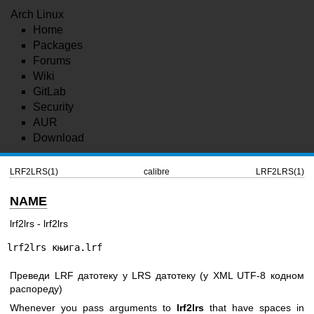
Arch Linux
Home
Packages
Forums
Wiki
GitLab
Security
AUR
Download
LRF2LRS(1)
calibre
LRF2LRS(1)
NAME
lrf2lrs - lrf2lrs
lrf2lrs књига.lrf
Преведи LRF датотеку у LRS датотеку (у XML UTF-8 кодном
распореду)
Whenever you pass arguments to
lrf2lrs
that have spaces in