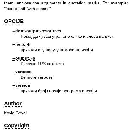
them, enclose the arguments in quotation marks. For example:
"/some path/with spaces"
OPCIJE
--dont-output-resources
Немој да чуваш уграђене слике и слова на диск
--help, -h
прикажи ову поруку помоћи па изађи
--output, -o
Излазна LRS датотека
--verbose
Be more verbose
--version
прикажи број верзије програма и изађи
Author
Kovid Goyal
Copyright