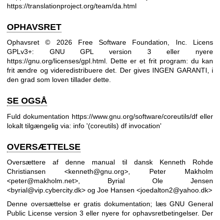
https://translationproject.org/team/da.html
OPHAVSRET
Ophavsret © 2026 Free Software Foundation, Inc. Licens
GPLv3+: GNU GPL version 3 eller nyere
https://gnu.org/licenses/gpl.html
.
Dette er et frit program: du kan
frit ændre og videredistribuere det. Der gives INGEN GARANTI, i
den grad som loven tillader dette.
SE OGSÅ
Fuld dokumentation
https://www.gnu.org/software/coreutils/df
eller
lokalt tilgængelig via: info '(coreutils) df invocation'
OVERSÆTTELSE
Oversættere af denne manual til dansk Kenneth Rohde
Christiansen <kenneth@gnu.org>, Peter Makholm
<peter@makholm.net>, Byrial Ole Jensen
<byrial@vip.cybercity.dk> og Joe Hansen <joedalton2@yahoo.dk>
Denne oversættelse er gratis dokumentation; læs
GNU General
Public License version 3
eller nyere for ophavsretbetingelser. Der