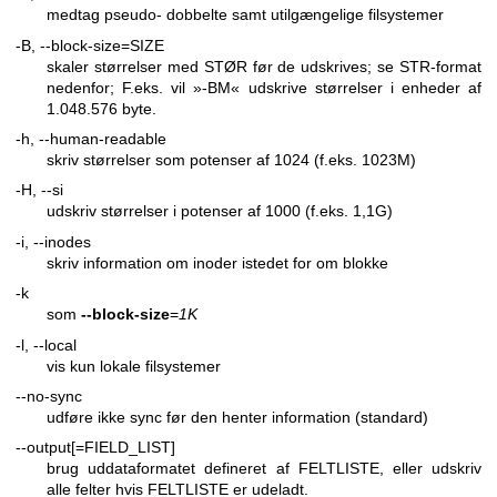
medtag pseudo- dobbelte samt utilgængelige filsystemer
-B, --block-size=SIZE
skaler størrelser med STØR før de udskrives; se STR-format
nedenfor; F.eks. vil »-BM« udskrive størrelser i enheder af
1.048.576 byte.
-h, --human-readable
skriv størrelser som potenser af 1024 (f.eks. 1023M)
-H, --si
udskriv størrelser i potenser af 1000 (f.eks. 1,1G)
-i, --inodes
skriv information om inoder istedet for om blokke
-k
som
--block-size
=
1K
-l, --local
vis kun lokale filsystemer
--no-sync
udføre ikke sync før den henter information (standard)
--output[=FIELD_LIST]
brug uddataformatet defineret af FELTLISTE, eller udskriv
alle felter hvis FELTLISTE er udeladt.