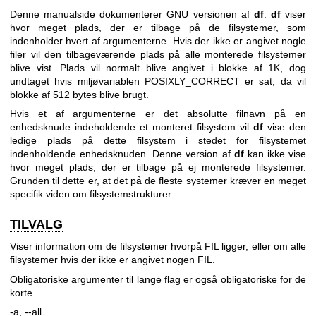
Denne manualside dokumenterer GNU versionen af
df
.
df
viser
hvor meget plads, der er tilbage på de filsystemer, som
indenholder hvert af argumenterne. Hvis der ikke er angivet nogle
filer vil den tilbageværende plads på alle monterede filsystemer
blive vist. Plads vil normalt blive angivet i blokke af 1K, dog
undtaget hvis miljøvariablen POSIXLY_CORRECT er sat, da vil
blokke af 512 bytes blive brugt.
Hvis et af argumenterne er det absolutte filnavn på en
enhedsknude indeholdende et monteret filsystem vil
df
vise den
ledige plads på dette filsystem i stedet for filsystemet
indenholdende enhedsknuden. Denne version af
df
kan ikke vise
hvor meget plads, der er tilbage på ej monterede filsystemer.
Grunden til dette er, at det på de fleste systemer kræver en meget
specifik viden om filsystemstrukturer.
TILVALG
Viser information om de filsystemer hvorpå FIL ligger, eller om alle
filsystemer hvis der ikke er angivet nogen FIL.
Obligatoriske argumenter til lange flag er også obligatoriske for de
korte.
-a, --all