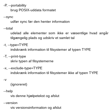
-P, --portability
brug POSIX-uddata formatet
--sync
udfør sync før den henter information
--total
udelad alle elementer som ikke er væsentlige hvad angår
tilgængelig plads og udskriv et samlet tal
-t, --type=TYPE
indskrænk information til filsystemer af typen TYPE
-T, --print-type
skriv typen af filsystemerne
-x, --exclude-type=TYPE
indskrænk information til filsystemer ikke af typen TYPE
-v
(ignoreret)
--help
vis denne hjælpetekst og afslut
--version
vis versionsinformation og afslut