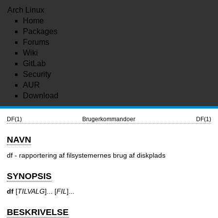
Arch Linux
Home
Packages
Forums
Wiki
GitLab
Security
AUR
Download
DF(1)
Brugerkommandoer
DF(1)
NAVN
df - rapportering af filsystemernes brug af diskplads
SYNOPSIS
df
[
TILVALG
]... [
FIL
]...
BESKRIVELSE