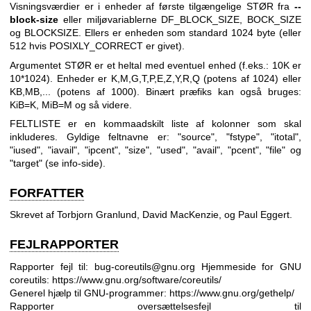
Visningsværdier er i enheder af første tilgængelige STØR fra
--
block-size
eller miljøvariablerne DF_BLOCK_SIZE, BOCK_SIZE
og BLOCKSIZE. Ellers er enheden som standard 1024 byte (eller
512 hvis POSIXLY_CORRECT er givet).
Argumentet STØR er et heltal med eventuel enhed (f.eks.: 10K er
10*1024). Enheder er K,M,G,T,P,E,Z,Y,R,Q (potens af 1024) eller
KB,MB,... (potens af 1000). Binært præfiks kan også bruges:
KiB=K, MiB=M og så videre.
FELTLISTE er en kommaadskilt liste af kolonner som skal
inkluderes. Gyldige feltnavne er: "source", "fstype", "itotal",
"iused", "iavail", "ipcent", "size", "used", "avail", "pcent", "file" og
"target" (se info-side).
FORFATTER
Skrevet af Torbjorn Granlund, David MacKenzie, og Paul Eggert.
FEJLRAPPORTER
Rapporter fejl til: bug-coreutils@gnu.org
Hjemmeside for GNU
coreutils:
https://www.gnu.org/software/coreutils/
Generel hjælp til GNU-programmer:
https://www.gnu.org/gethelp/
Rapporter oversættelsesfejl til