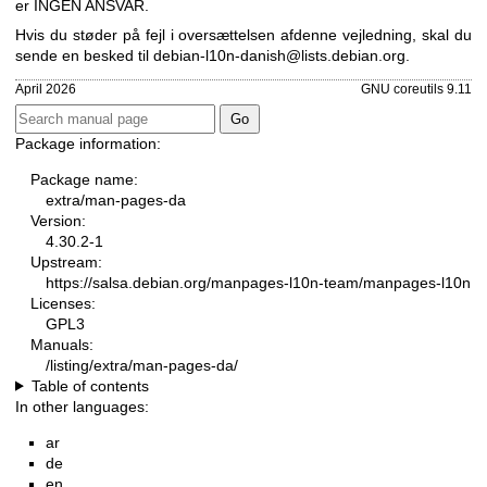
er INGEN ANSVAR.
Hvis du støder på fejl i oversættelsen af ​​denne vejledning, skal du
sende en besked til
debian-l10n-danish@lists.debian.org
.
April 2026
GNU coreutils 9.11
Package information:
Package name:
extra/man-pages-da
Version:
4.30.2-1
Upstream:
https://salsa.debian.org/manpages-l10n-team/manpages-l10n
Licenses:
GPL3
Manuals:
/listing/extra/man-pages-da/
Table of contents
In other languages:
ar
de
en