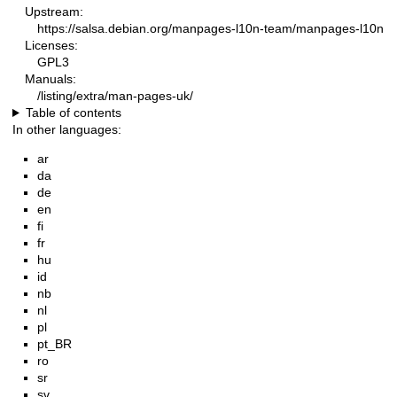
Upstream:
https://salsa.debian.org/manpages-l10n-team/manpages-l10n
Licenses:
GPL3
Manuals:
/listing/extra/man-pages-uk/
Table of contents
In other languages:
ar
da
de
en
fi
fr
hu
id
nb
nl
pl
pt_BR
ro
sr
sv