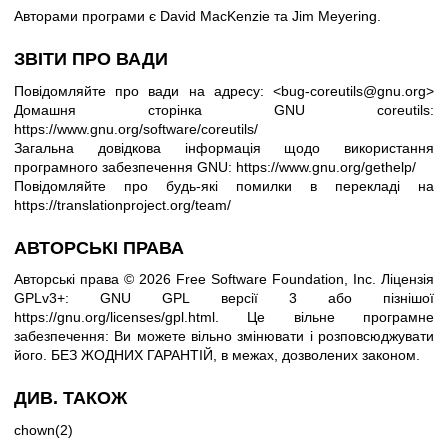
Авторами програми є David MacKenzie та Jim Meyering.
ЗВІТИ ПРО ВАДИ
Повідомляйте про вади на адресу: <bug-coreutils@gnu.org>
Домашня сторінка GNU coreutils:
https://www.gnu.org/software/coreutils/
Загальна довідкова інформація щодо використання
програмного забезпечення GNU:
https://www.gnu.org/gethelp/
Повідомляйте про будь-які помилки в перекладі на
https://translationproject.org/team/
АВТОРСЬКІ ПРАВА
Авторські права © 2026 Free Software Foundation, Inc. Ліцензія
GPLv3+: GNU GPL версії 3 або пізнішої
https://gnu.org/licenses/gpl.html
.
Це вільне програмне
забезпечення: Ви можете вільно змінювати і розповсюджувати
його. БЕЗ ЖОДНИХ ГАРАНТІЙ, в межах, дозволених законом.
ДИВ. ТАКОЖ
chown(2)