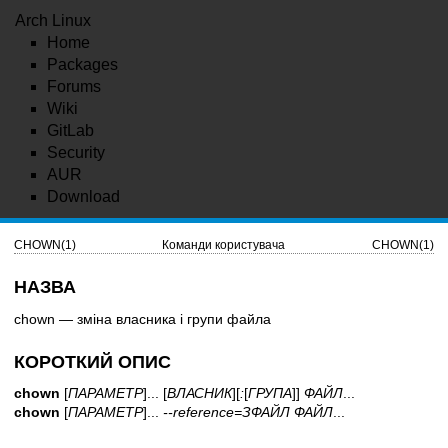
Arch Linux
Home
Packages
Forums
Wiki
GitLab
Security
AUR
Download
CHOWN(1)
Команди користувача
CHOWN(1)
НАЗВА
chown — зміна власника і групи файла
КОРОТКИЙ ОПИС
chown
[
ПАРАМЕТР
]... [
ВЛАСНИК
][
:
[
ГРУПА
]]
ФАЙЛ
...
chown
[
ПАРАМЕТР
]...
--reference=ЗФАЙЛ ФАЙЛ
...