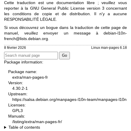
Cette traduction est une documentation libre ; veuillez vous
reporter à la
GNU General Public License version 3
concernant
les conditions de copie et de distribution. Il n'y a aucune
RESPONSABILITÉ LÉGALE.
Si vous découvrez un bogue dans la traduction de cette page de
manuel, veuillez envoyer un message à
debian-l10n-
french@lists.debian.org
.
8 février 2026
Linux man-pages 6.18
Package information:
Package name:
extra/man-pages-fr
Version:
4.30.2-1
Upstream:
https://salsa.debian.org/manpages-l10n-team/manpages-l10n
Licenses:
GPL3
Manuals:
/listing/extra/man-pages-fr/
Table of contents