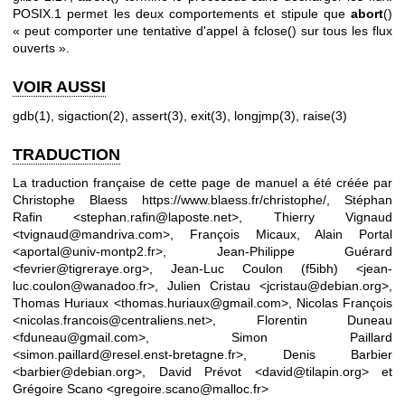
POSIX.1 permet les deux comportements et stipule que
abort
()
« peut comporter une tentative d'appel à fclose() sur tous les flux
ouverts ».
VOIR AUSSI
gdb(1)
,
sigaction(2)
,
assert(3)
,
exit(3)
,
longjmp(3)
,
raise(3)
TRADUCTION
La traduction française de cette page de manuel a été créée par
Christophe Blaess
https://www.blaess.fr/christophe/
, Stéphan
Rafin <stephan.rafin@laposte.net>, Thierry Vignaud
<tvignaud@mandriva.com>, François Micaux, Alain Portal
<aportal@univ-montp2.fr>, Jean-Philippe Guérard
<fevrier@tigreraye.org>, Jean-Luc Coulon (f5ibh) <jean-
luc.coulon@wanadoo.fr>, Julien Cristau <jcristau@debian.org>,
Thomas Huriaux <thomas.huriaux@gmail.com>, Nicolas François
<nicolas.francois@centraliens.net>, Florentin Duneau
<fduneau@gmail.com>, Simon Paillard
<simon.paillard@resel.enst-bretagne.fr>, Denis Barbier
<barbier@debian.org>, David Prévot <david@tilapin.org> et
Grégoire Scano <gregoire.scano@malloc.fr>