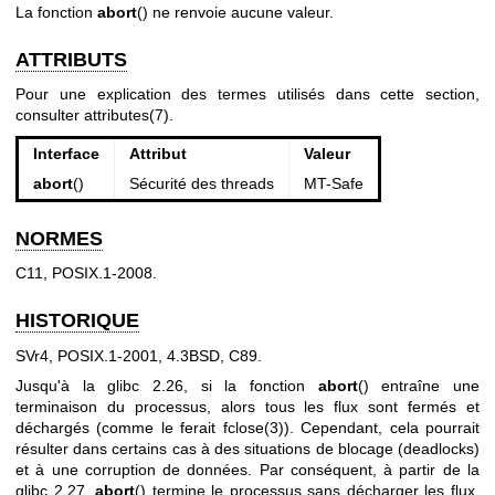
La fonction
abort
() ne renvoie aucune valeur.
ATTRIBUTS
Pour une explication des termes utilisés dans cette section,
consulter
attributes(7)
.
Interface
Attribut
Valeur
abort
()
Sécurité des threads
MT-Safe
NORMES
C11, POSIX.1-2008.
HISTORIQUE
SVr4, POSIX.1-2001, 4.3BSD, C89.
Jusqu'à la glibc 2.26, si la fonction
abort
() entraîne une
terminaison du processus, alors tous les flux sont fermés et
déchargés (comme le ferait
fclose(3)
). Cependant, cela pourrait
résulter dans certains cas à des situations de blocage (deadlocks)
et à une corruption de données. Par conséquent, à partir de la
glibc 2.27,
abort
() termine le processus sans décharger les flux.