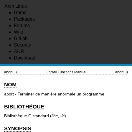
Arch Linux
Home
Packages
Forums
Wiki
GitLab
Security
AUR
Download
abort(3)
Library Functions Manual
abort(3)
NOM
abort - Terminer de manière anormale un programme
BIBLIOTHÈQUE
Bibliothèque C standard (
libc
,
-lc
)
SYNOPSIS