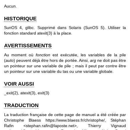
Aucun.
HISTORIQUE
SunOS 4, glibc. Supprimé dans Solaris (SunOS 5). Utiliser la
fonction standard
atexit(3)
à la place.
AVERTISSEMENTS
Au moment où
fonction
est exécutée, les variables de la pile
(
auto
) peuvent déjà être hors de portée. Ainsi,
arg
ne doit pas être
un pointeur sur une variable de pile ; mais il peut par contre être
un pointeur sur une variable du tas ou une variable globale.
VOIR AUSSI
_exit(2)
,
atexit(3)
,
exit(3)
TRADUCTION
La traduction française de cette page de manuel a été créée par
Christophe Blaess
https://www.blaess.fr/christophe/
, Stéphan
Rafin <stephan.rafin@laposte.net>, Thierry Vignaud