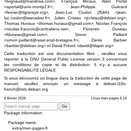
<tvignaud@mandriva.com>, François Micaux, Alain Portal
<aportal@univ-montp2.fr>, Jean-Philippe Guérard
<fevrier@tigreraye.org>, Jean-Luc Coulon (f5ibh) <jean-
luc.coulon@wanadoo.fr>, Julien Cristau <jcristau@debian.org>,
Thomas Huriaux <thomas.huriaux@gmail.com>, Nicolas François
<nicolas.francois@centraliens.net>, Florentin Duneau
<fduneau@gmail.com>, Simon Paillard
<simon.paillard@resel.enst-bretagne.fr>, Denis Barbier
<barbier@debian.org> et David Prévot <david@tilapin.org>
Cette traduction est une documentation libre ; veuillez vous
reporter à la
GNU General Public License version 3
concernant
les conditions de copie et de distribution. Il n'y a aucune
RESPONSABILITÉ LÉGALE.
Si vous découvrez un bogue dans la traduction de cette page de
manuel, veuillez envoyer un message à
debian-l10n-
french@lists.debian.org
.
8 février 2026
Linux man-pages 6.18
Package information:
Package name:
extra/man-pages-fr