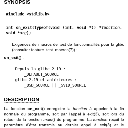
SYNOPSIS
#include <stdlib.h>
int on_exit(typeof(void (int, void *)) *
function
, 
void *
arg
);
Exigences de macros de test de fonctionnalités pour la glibc
(consulter
feature_test_macros(7)
) :
on_exit
() :
    Depuis la glibc 2.19 :

        _DEFAULT_SOURCE

    glibc 2.19 et antérieures :

        _BSD_SOURCE || _SVID_SOURCE
DESCRIPTION
La fonction
on_exit
() enregistre la
fonction
à appeler à la fin
normale du programme, soit par l'appel à
exit(3)
, soit lors du
retour de la fonction
main
() du programme. La
fonction
reçoit le
paramètre d'état transmis au dernier appel à
exit(3)
et le