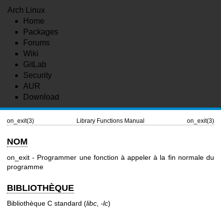
Arch Linux
Home
Packages
Forums
Wiki
GitLab
Security
AUR
Download
on_exit(3)
Library Functions Manual
on_exit(3)
NOM
on_exit - Programmer une fonction à appeler à la fin normale du
programme
BIBLIOTHÈQUE
Bibliothèque C standard (
libc
,
-lc
)