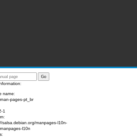
nformation:
e name:
/man-pages-pt_br
:
2-1
am:
://salsa.debian.org/manpages-l10n-
/manpages-l10n
s: