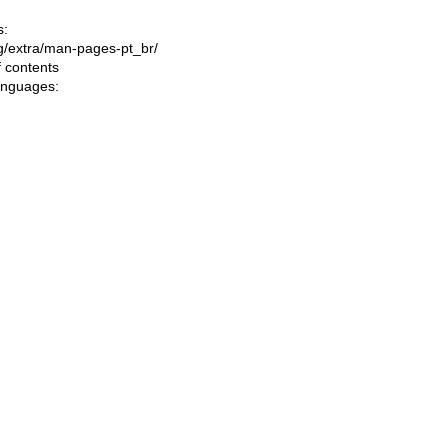
s:
ing/extra/man-pages-pt_br/
f contents
languages: