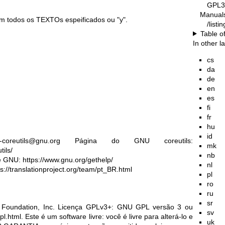
GPL3
Manual
m todos os TEXTOs espeificados ou "y".
/list
Table o
In other 
cs
da
de
en
es
fi
fr
hu
id
coreutils@gnu.org
Página do GNU coreutils:
mk
ils/
nb
re GNU:
https://www.gnu.org/gethelp/
nl
ps://translationproject.org/team/pt_BR.html
pl
ro
ru
sr
 Foundation, Inc. Licença GPLv3+: GNU GPL versão 3 ou
sv
pl.html
.
Este é um software livre: você é livre para alterá-lo e
uk