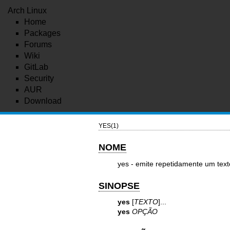
Arch Linux
Home
Packages
Forums
Wiki
GitLab
Security
AUR
Download
YES(1)
NOME
yes - emite repetidamente um text
SINOPSE
yes
[
TEXTO
]...
yes
OPÇÃO