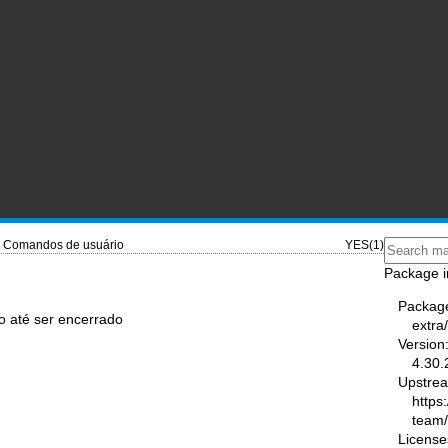
Comandos de usuário
YES(1)
Package i
Packag
o até ser encerrado
extra
Version
4.30.
Upstre
https
team
License