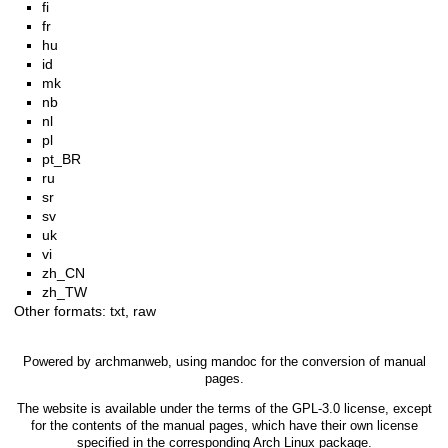
fi
fr
hu
id
mk
nb
nl
pl
pt_BR
ru
sr
sv
uk
vi
zh_CN
zh_TW
Other formats:
txt
,
raw
Powered by
archmanweb
, using
mandoc
for the conversion of manual
pages.
The website is available under the terms of the
GPL-3.0
license, except
for the contents of the manual pages, which have their own license
specified in the corresponding Arch Linux package.