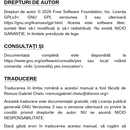
DREPTURI DE AUTOR
Drepturi de autor © 2026 Free Software Foundation, Inc. Licența
GPLv3+: GNU GPL versiunea 3 sau ulterioară
https://gnu.org/licenses/gpl.html
.
Acesta este software liber:
sunteți liber să-l modificați și să-l redistribuiți. Nu există NICIO
GARANȚIE, în limitele prevăzute de lege.
CONSULTAȚI ȘI
Documentația completă este disponibilă la
https://www.gnu.org/software/coreutils/yes
sau local rulând
comanda: «info '(coreutils) yes invocation'»
TRADUCERE
Traducerea în limba română a acestui manual a fost făcută de
Remus-Gabriel Chelu <remusgabriel.chelu@disroot.org>
Această traducere este documentație gratuită; citiți
Licența publică
generală GNU Versiunea 3
sau o versiune ulterioară cu privire la
condiții privind drepturile de autor. NU se asumă NICIO
RESPONSABILITATE.
Dacă găsiți erori în traducerea acestui manual, vă rugăm să