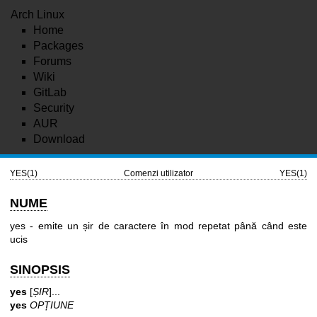
Arch Linux
Home
Packages
Forums
Wiki
GitLab
Security
AUR
Download
YES(1)
Comenzi utilizator
YES(1)
NUME
yes - emite un șir de caractere în mod repetat până când este
ucis
SINOPSIS
yes
[
ȘIR
]...
yes
OPȚIUNE