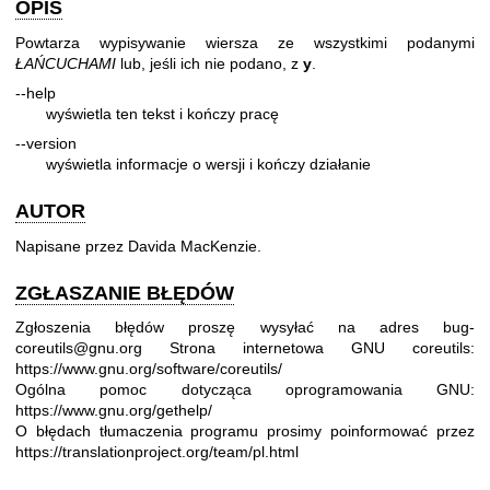
OPIS
Powtarza wypisywanie wiersza ze wszystkimi podanymi
ŁAŃCUCHAMI
lub, jeśli ich nie podano, z
y
.
--help
wyświetla ten tekst i kończy pracę
--version
wyświetla informacje o wersji i kończy działanie
AUTOR
Napisane przez Davida MacKenzie.
ZGŁASZANIE BŁĘDÓW
Zgłoszenia błędów proszę wysyłać na adres bug-
coreutils@gnu.org
Strona internetowa GNU coreutils:
https://www.gnu.org/software/coreutils/
Ogólna pomoc dotycząca oprogramowania GNU:
https://www.gnu.org/gethelp/
O błędach tłumaczenia programu prosimy poinformować przez
https://translationproject.org/team/pl.html