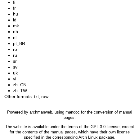
fi
fr
hu
id
mk
nb
nl
pt_BR
ro
ru
sr
sv
uk
vi
zh_CN
zh_TW
Other formats:
txt
,
raw
Powered by
archmanweb
, using
mandoc
for the conversion of manual
pages.
The website is available under the terms of the
GPL-3.0
license, except
for the contents of the manual pages, which have their own license
specified in the corresponding Arch Linux package.