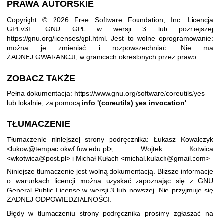
PRAWA AUTORSKIE
Copyright © 2026 Free Software Foundation, Inc. Licencja
GPLv3+: GNU GPL w wersji 3 lub późniejszej
https://gnu.org/licenses/gpl.html
.
Jest to wolne oprogramowanie:
można je zmieniać i rozpowszechniać. Nie ma
ŻADNEJ GWARANCJI, w granicach określonych przez prawo.
ZOBACZ TAKŻE
Pełna dokumentacja:
https://www.gnu.org/software/coreutils/yes
lub lokalnie, za pomocą
info '(coreutils) yes invocation'
TŁUMACZENIE
Tłumaczenie niniejszej strony podręcznika: Łukasz Kowalczyk
<lukow@tempac.okwf.fuw.edu.pl>, Wojtek Kotwica
<wkotwica@post.pl> i Michał Kułach <michal.kulach@gmail.com>
Niniejsze tłumaczenie jest wolną dokumentacją. Bliższe informacje
o warunkach licencji można uzyskać zapoznając się z
GNU
General Public License w wersji 3
lub nowszej. Nie przyjmuje się
ŻADNEJ ODPOWIEDZIALNOŚCI.
Błędy w tłumaczeniu strony podręcznika prosimy zgłaszać na