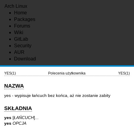
Arch Linux
Home
Packages
Forums
Wiki
GitLab
Security
AUR
Download
YES(1)
Polecenia użytkownika
YES(1)
NAZWA
yes - wypisuje łańcuch bez końca, aż nie zostanie zabity
SKŁADNIA
yes
[
ŁAŃCUCH
]...
yes
OPCJA