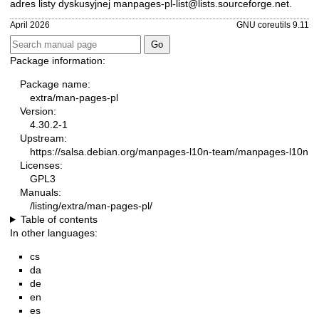
adres listy dyskusyjnej
manpages-pl-list@lists.sourceforge.net
.
April 2026
GNU coreutils 9.11
Package information:
Package name:
extra/man-pages-pl
Version:
4.30.2-1
Upstream:
https://salsa.debian.org/manpages-l10n-team/manpages-l10n
Licenses:
GPL3
Manuals:
/listing/extra/man-pages-pl/
Table of contents
In other languages:
cs
da
de
en
es