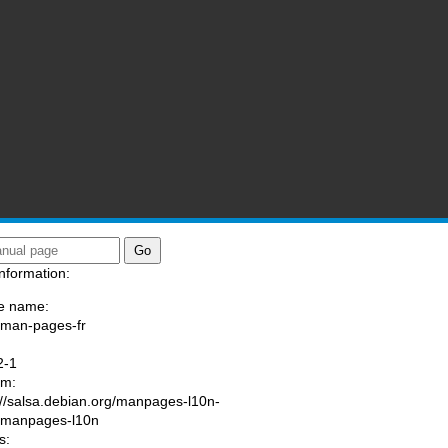
nformation:
e name:
/man-pages-fr
:
2-1
am:
://salsa.debian.org/manpages-l10n-
/manpages-l10n
s: