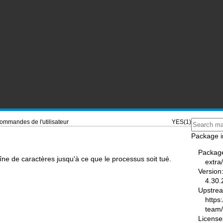
ommandes de l'utilisateur
YES(1)
Package i
Packag
îne de caractères jusqu'à ce que le processus soit tué.
extra
Version
4.30.
Upstre
https
team
License