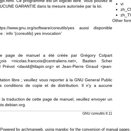
gpl.html
.
Ce programme est un logiciel libre. Vous pouvez le
vi
y a AUCUNE GARANTIE dans la mesure autorisée par la loi.
zh_C
zh_T
Other for
ttps://www.gnu.org/software/coreutils/yes
aussi disponible
: info '(coreutils) yes invocation'
ette page de manuel a été créée par Grégory Colpart
ois <nicolas.francois@centraliens.net>, Bastien Scher
Prévot <david@tilapin.org> et Jean-Pierre Giraud <jean-
tion libre ; veuillez vous reporter à la
GNU General Public
 conditions de copie et de distribution. Il n'y a aucune
la traduction de cette page de manuel, veuillez envoyer un
ts.debian.org
.
GNU coreutils 9.11
Powered by
archmanweb
, using
mandoc
for the conversion of manual pages.