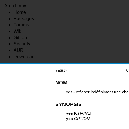
Arch Linux
Home
Packages
Forums
Wiki
GitLab
Security
AUR
Download
YES(1)
C
NOM
yes - Afficher indéfiniment une cha
SYNOPSIS
yes
[
CHAÎNE
]...
yes
OPTION