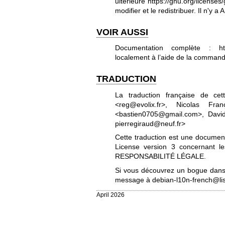
ultérieure
https://gnu.org/licenses/
modifier et le redistribuer. Il n'
VOIR AUSSI
Documentation complète :
h
localement à l’aide de la commande 
TRADUCTION
La traduction française de c
<reg@evolix.fr>, Nicolas Franç
<bastien0705@gmail.com>, David 
pierregiraud@neuf.fr>
Cette traduction est une documenta
License version 3
concernant les
RESPONSABILITÉ LÉGALE.
Si vous découvrez un bogue dans 
message à
debian-l10n-french@lis
April 2026