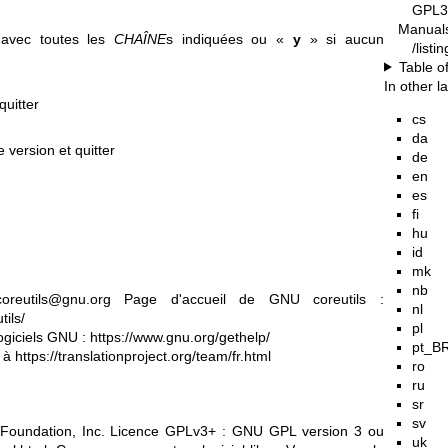
GPL3
Manual
e avec toutes les
CHAÎNE
s indiquées ou «
y
» si aucun
/list
Table o
In other 
quitter
cs
da
e version et quitter
de
en
es
fi
hu
id
mk
nb
coreutils@gnu.org
Page d'accueil de GNU coreutils :
nl
ils/
pl
logiciels GNU :
https://www.gnu.org/gethelp/
pt_B
n à
https://translationproject.org/team/fr.html
ro
ru
sr
sv
 Foundation, Inc. Licence GPLv3+ : GNU GPL version 3 ou
uk