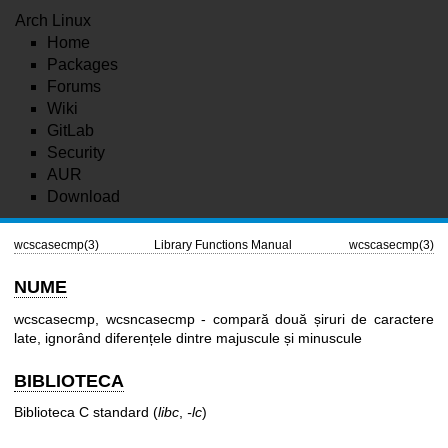
Arch Linux
Home
Packages
Forums
Wiki
GitLab
Security
AUR
Download
wcscasecmp(3)
Library Functions Manual
wcscasecmp(3)
NUME
wcscasecmp, wcsncasecmp - compară două șiruri de caractere
late, ignorând diferențele dintre majuscule și minuscule
BIBLIOTECA
Biblioteca C standard (
libc
,
-lc
)