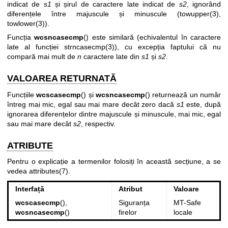
indicat de
s1
și șirul de caractere late indicat de
s2
, ignorând
diferențele între majuscule și minuscule (
towupper(3)
,
towlower(3)
).
Funcția
wcsncasecmp
() este similară (echivalentul în caractere
late al funcției
strncasecmp(3)
), cu excepția faptului că nu
compară mai mult de
n
caractere late din
s1
și
s2
.
VALOAREA RETURNATĂ
Funcțiile
wcscasecmp
() și
wcsncasecmp
() returnează un număr
întreg mai mic, egal sau mai mare decât zero dacă
s1
este, după
ignorarea diferențelor dintre majuscule și minuscule, mai mic, egal
sau mai mare decât
s2
, respectiv.
ATRIBUTE
Pentru o explicație a termenilor folosiți în această secțiune, a se
vedea
attributes(7)
.
Interfață
Atribut
Valoare
wcscasecmp
(),
Siguranța
MT-Safe
wcsncasecmp
()
firelor
locale