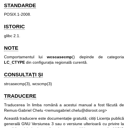
STANDARDE
POSIX.1-2008.
ISTORIC
glibc 2.1.
NOTE
Comportamentul lui
wcscasecmp
() depinde de categoria
LC_CTYPE
din configurația regională curentă.
CONSULTAȚI ȘI
strcasecmp(3)
,
wcscmp(3)
TRADUCERE
Traducerea în limba română a acestui manual a fost făcută de
Remus-Gabriel Chelu <remusgabriel.chelu@disroot.org>
Această traducere este documentație gratuită; citiți
Licența publică
generală GNU Versiunea 3
sau o versiune ulterioară cu privire la