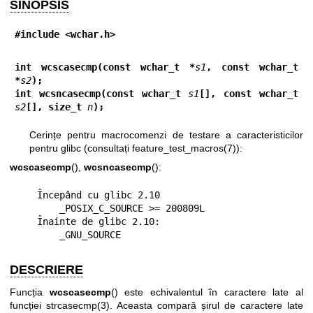
SINOPSIS
#include <wchar.h>
int wcscasecmp(const wchar_t *
s1
, const wchar_t 
*
s2
);
int wcsncasecmp(const wchar_t 
s1
[], const wchar_t 
s2
[], size_t 
n
);
Cerințe pentru macrocomenzi de testare a caracteristicilor
pentru glibc (consultați
feature_test_macros(7)
):
wcscasecmp
(),
wcsncasecmp
():
    Începând cu glibc 2.10

        _POSIX_C_SOURCE >= 200809L

    Înainte de glibc 2.10:

        _GNU_SOURCE
DESCRIERE
Funcția
wcscasecmp
() este echivalentul în caractere late al
funcției
strcasecmp(3)
. Aceasta compară șirul de caractere late