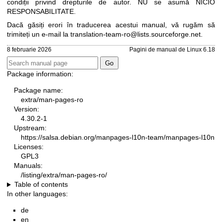
condiții privind drepturile de autor. NU se asumă NICIO
RESPONSABILITATE.
Dacă găsiți erori în traducerea acestui manual, vă rugăm să
trimiteți un e-mail la
translation-team-ro@lists.sourceforge.net
.
8 februarie 2026
Pagini de manual de Linux 6.18
Package information:
Package name:
extra/man-pages-ro
Version:
4.30.2-1
Upstream:
https://salsa.debian.org/manpages-l10n-team/manpages-l10n
Licenses:
GPL3
Manuals:
/listing/extra/man-pages-ro/
Table of contents
In other languages:
de
en