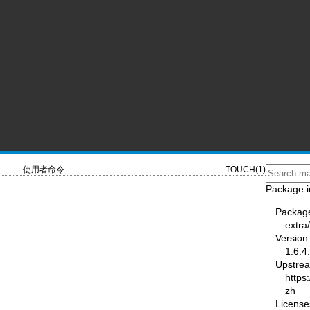
使用者命令
TOUCH(1)
Package i
Packag
extra
Version
1.6.4
Upstre
https
zh
License