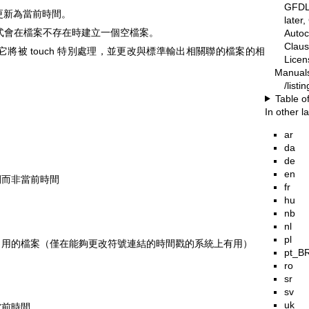
GFDL-
更新為當前時間。
later
式會在檔案不存在時建立一個空檔案。
Autoc
Claus
它將被 touch 特別處理，並更改與標準輸出相關聯的檔案的相
Lice
Manual
/list
Table o
In other 
ar
da
de
en
間而非當前時間
fr
hu
nb
nl
pl
引用的檔案（僅在能夠更改符號連結的時間戳的系統上有用）
pt_B
ro
sr
sv
uk
當前時間