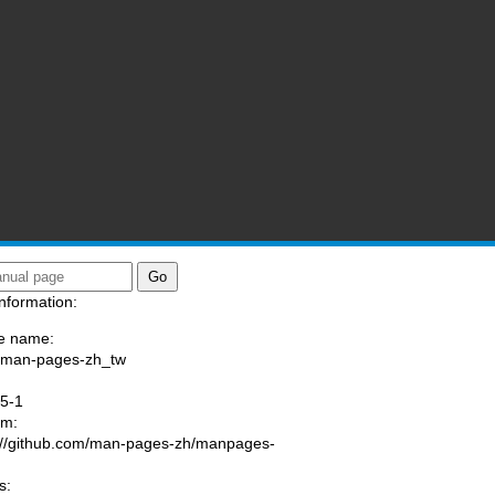
nformation:
e name:
/man-pages-zh_tw
:
.5-1
am:
://github.com/man-pages-zh/manpages-
s: