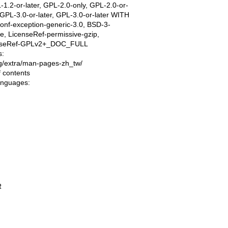
1.2-or-later, GPL-2.0-only, GPL-2.0-or-
, GPL-3.0-or-later, GPL-3.0-or-later WITH
onf-exception-generic-3.0, BSD-3-
e, LicenseRef-permissive-gzip,
nseRef-GPLv2+_DOC_FULL
s:
ing/extra/man-pages-zh_tw/
f contents
languages:
R