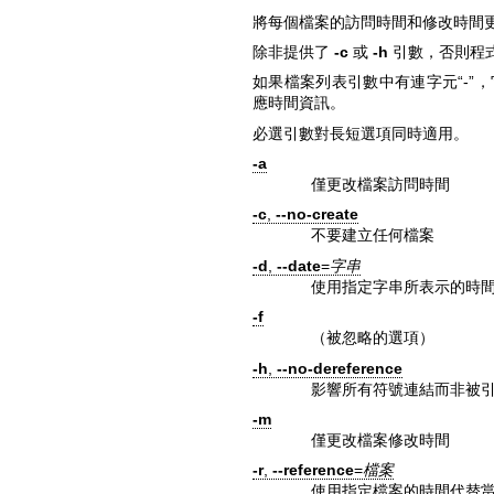
將每個檔案的訪問時間和修改時間
除非提供了
-c
或
-h
引數，否則程
如果檔案列表引數中有連字元“-”，
應時間資訊。
必選引數對長短選項同時適用。
-a
僅更改檔案訪問時間
-c
,
--no-create
不要建立任何檔案
-d
,
--date
=
字串
使用指定字串所表示的時
-f
（被忽略的選項）
-h
,
--no-dereference
影響所有符號連結而非被
-m
僅更改檔案修改時間
-r
,
--reference
=
檔案
使用指定檔案的時間代替