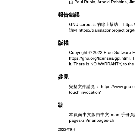
由 Paul Rubin, Arnold Robbins, 
報告錯誤
GNU coreutils 的線上幫助：
https:
請向
https://translationproject.or
版權
Copyright © 2022 Free Software F
https://gnu.org/licenses/gpl.html
.
T
it. There is NO WARRANTY, to the 
參見
完整文件請見：
https://www.gnu.o
touch invocation'
跋
本頁面中文版由中文 man 手冊
pages-zh/manpages-zh
2022年9月