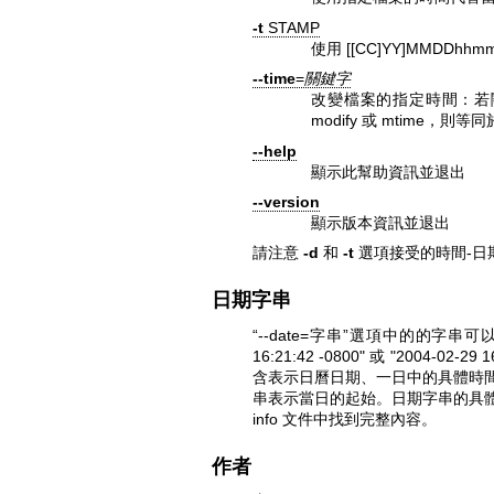
-t
STAMP
使用 [[CC]YY]MMDDhhm
--time
=
關鍵字
改變檔案的指定時間：若關鍵字
modify 或 mtime，則等
--help
顯示此幫助資訊並退出
--version
顯示版本資訊並退出
請注意
-d
和
-t
選項接受的時間-日
日期字串
“--date=字串”選項中的的字串可
16:21:42 -0800" 或 "2004-0
含表示日曆日期、一日中的具體時
串表示當日的起始。日期字串的具
info 文件中找到完整內容。
作者