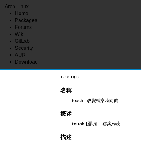
Arch Linux
Home
Packages
Forums
Wiki
GitLab
Security
AUR
Download
TOUCH(1)
名稱
touch - 改變檔案時間戳
概述
touch
[
選項
]...
檔案列表
...
描述