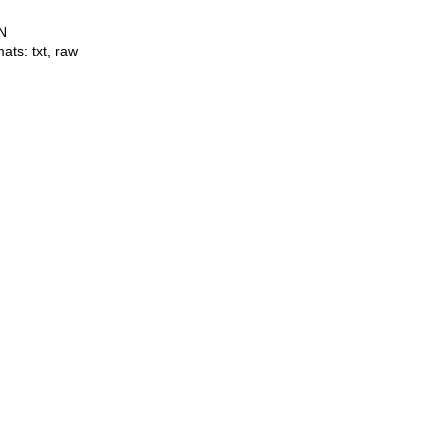
N
mats:
txt
,
raw