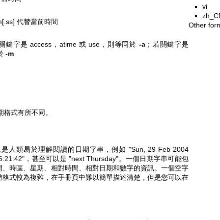
vi
zh_C
m[.ss] 代替當前時間
Other for
是 access，atime 或 use，則等同於
-a
；若關鍵字是
同於
-m
期格式有所不同。
以是人類易於理解閱讀的日期字串，例如 "Sun, 29 Feb 2004
2-29 16:21:42"，甚至可以是 "next Thursday"。一個日期字串可能包
間、時區、星期、相對時間、相對日期和數字的資訊。一個空字
體格式較為複雜，在手冊頁中難以簡單描述清楚，但是您可以在