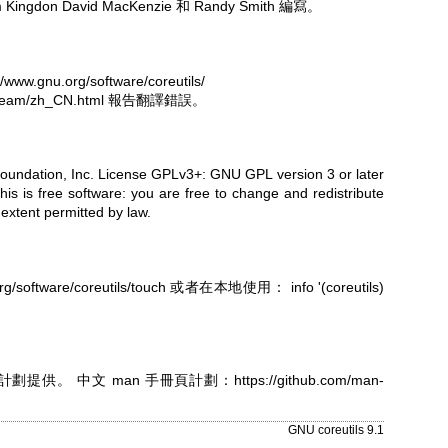
Jim Kingdon David MacKenzie 和 Randy Smith 編寫。
//www.gnu.org/software/coreutils/
g/team/zh_CN.html
報告翻譯錯誤。
oundation, Inc. License GPLv3+: GNU GPL version 3 or later
his is free software: you are free to change and redistribute
extent permitted by law.
rg/software/coreutils/touch
或者在本地使用： info '(coreutils)
頁計劃提供。
中文 man 手冊頁計劃：
https://github.com/man-
GNU coreutils 9.1