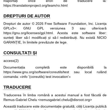
Raportați orice erori de traducere la:
https://translationproject.org/team/ro.html
DREPTURI DE AUTOR
Drepturi de autor © 2026 Free Software Foundation, Inc. Licența
GPLv3+: GNU GPL versiunea 3 sau ulterioară
https://gnu.org/licenses/gpl.html
.
Acesta este software liber:
sunteți liber să-l modificați și să-l redistribuiți. Nu există NICIO
GARANȚIE, în limitele prevăzute de lege.
CONSULTAȚI ȘI
access(2)
Documentația completă este disponibilă la
https://www.gnu.org/software/coreutils/test
sau local rulând
comanda: «info '(coreutils) test invocation'»
TRADUCERE
Traducerea în limba română a acestui manual a fost făcută de
Remus-Gabriel Chelu <remusgabriel.chelu@disroot.org>
Această traducere este documentație gratuită; citiți
Licența publică