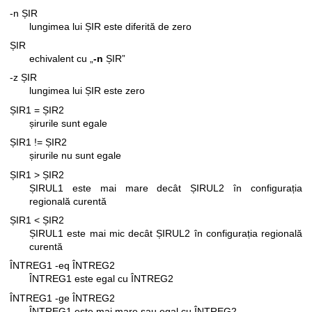
-n ȘIR
lungimea lui ȘIR este diferită de zero
ȘIR
echivalent cu „
-n
ȘIR”
-z ȘIR
lungimea lui ȘIR este zero
ȘIR1 = ȘIR2
șirurile sunt egale
ȘIR1 != ȘIR2
șirurile nu sunt egale
ȘIR1 > ȘIR2
ȘIRUL1 este mai mare decât ȘIRUL2 în configurația
regională curentă
ȘIR1 < ȘIR2
ȘIRUL1 este mai mic decât ȘIRUL2 în configurația regională
curentă
ÎNTREG1 -eq ÎNTREG2
ÎNTREG1 este egal cu ÎNTREG2
ÎNTREG1 -ge ÎNTREG2
ÎNTREG1 este mai mare sau egal cu ÎNTREG2