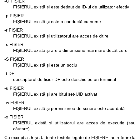
-O FIȘIER
FIȘIERUL există și este deținut de ID-ul de utilizator efectiv
-p FIȘIER
FIȘIERUL există și este o conductă cu nume
-r FIȘIER
FIȘIERUL există și utilizatorul are acces de citire
-s FIȘIER
FIȘIERUL există și are o dimensiune mai mare decât zero
-S FIȘIER
FIȘIERUL există și este un soclu
-t DF
descriptorul de fișier DF este deschis pe un terminal
-u FIȘIER
FIȘIERUL există și are bitul set-UID activat
-w FIȘIER
FIȘIERUL există și permisiunea de scriere este acordată
-x FIȘIER
FIȘIERUL există și utilizatorul are acces de execuție (sau
căutare)
Cu excepția
-h
și
-L
, toate testele legate de FIȘIERE fac referire la