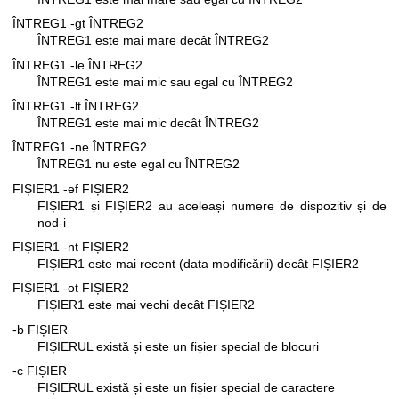
ÎNTREG1 -gt ÎNTREG2
ÎNTREG1 este mai mare decât ÎNTREG2
ÎNTREG1 -le ÎNTREG2
ÎNTREG1 este mai mic sau egal cu ÎNTREG2
ÎNTREG1 -lt ÎNTREG2
ÎNTREG1 este mai mic decât ÎNTREG2
ÎNTREG1 -ne ÎNTREG2
ÎNTREG1 nu este egal cu ÎNTREG2
FIȘIER1 -ef FIȘIER2
FIȘIER1 și FIȘIER2 au aceleași numere de dispozitiv și de
nod-i
FIȘIER1 -nt FIȘIER2
FIȘIER1 este mai recent (data modificării) decât FIȘIER2
FIȘIER1 -ot FIȘIER2
FIȘIER1 este mai vechi decât FIȘIER2
-b FIȘIER
FIȘIERUL există și este un fișier special de blocuri
-c FIȘIER
FIȘIERUL există și este un fișier special de caractere