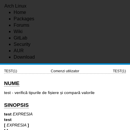
Arch Linux
Home
Packages
Forums
Wiki
GitLab
Security
AUR
Download
TEST(1)
Comenzi utilizator
TEST(1)
NUME
test - verifică tipurile de fișiere și compară valorile
SINOPSIS
test
EXPRESIA
test
[
EXPRESIA
]