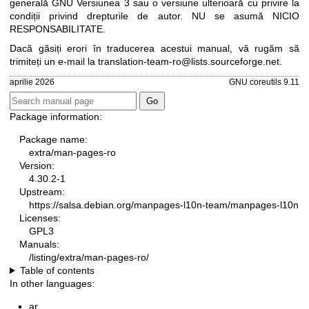
generală GNU Versiunea 3
sau o versiune ulterioară cu privire la
condiții privind drepturile de autor. NU se asumă NICIO
RESPONSABILITATE.
Dacă găsiți erori în traducerea acestui manual, vă rugăm să
trimiteți un e-mail la
translation-team-ro@lists.sourceforge.net
.
aprilie 2026
GNU coreutils 9.11
Package information:
Package name:
extra/man-pages-ro
Version:
4.30.2-1
Upstream:
https://salsa.debian.org/manpages-l10n-team/manpages-l10n
Licenses:
GPL3
Manuals:
/listing/extra/man-pages-ro/
Table of contents
In other languages:
ar