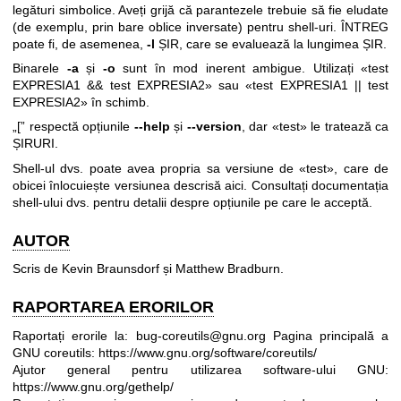
legături simbolice. Aveți grijă că parantezele trebuie să fie eludate
(de exemplu, prin bare oblice inversate) pentru shell-uri. ÎNTREG
poate fi, de asemenea,
-l
ȘIR, care se evaluează la lungimea ȘIR.
Binarele
-a
și
-o
sunt în mod inerent ambigue. Utilizați «test
EXPRESIA1 && test EXPRESIA2» sau «test EXPRESIA1 || test
EXPRESIA2» în schimb.
„[” respectă opțiunile
--help
și
--version
, dar «test» le tratează ca
ȘIRURI.
Shell-ul dvs. poate avea propria sa versiune de «test», care de
obicei înlocuiește versiunea descrisă aici. Consultați documentația
shell-ului dvs. pentru detalii despre opțiunile pe care le acceptă.
AUTOR
Scris de Kevin Braunsdorf și Matthew Bradburn.
RAPORTAREA ERORILOR
Raportați erorile la: bug-coreutils@gnu.org
Pagina principală a
GNU coreutils:
https://www.gnu.org/software/coreutils/
Ajutor general pentru utilizarea software-ului GNU:
https://www.gnu.org/gethelp/