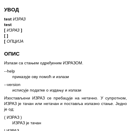
УВОД
test
ИЗРАЗ
test
[
ИЗРАЗ
]
[ ]
[
ОПЦИЈА
ОПИС
Излази са стањем одређеним ИЗРАЗОМ.
--help
приказује ову помоћ и излази
--version
исписује податке о издању и излази
Изостављени ИЗРАЗ се пребацује на нетачно. У супротном,
ИЗРАЗ је тачан или нетачан и поставља излазно стање. Једно
је од:
( ИЗРАЗ )
ИЗРАЗ је тачан
! ИЗРАЗ