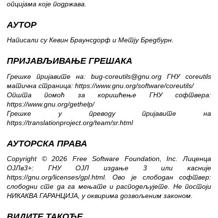
опцијама које подржава.
АУТОР
Написали су Кевин Браунсдорф и Метју Бредбурн.
ПРИЈАВЉИВАЊЕ ГРЕШАКА
Грешке пријавите на: bug-coreutils@gnu.org
ГНУ coreutils
матична страница:
https://www.gnu.org/software/coreutils/
Општа помоћ за коришћење ГНУ софтвера:
https://www.gnu.org/gethelp/
Грешке у преводу пријавите на
https://translationproject.org/team/sr.html
АУТОРСКА ПРАВА
Copyright © 2026 Free Software Foundation, Inc. Лиценца
ОЈЛв3+: ГНУ ОЈЛ издање 3 или касније
https://gnu.org/licenses/gpl.html
.
Ово је слободан софтвер:
слободни сте да га мењате и расподељујете. Не постоји
НИКАКВА ГАРАНЦИЈА, у оквирима дозвољеним законом.
ВИДИТЕ ТАКОЂЕ