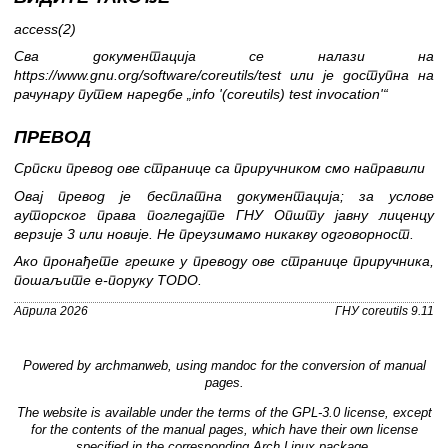
access(2)
Сва документација се налази на
https://www.gnu.org/software/coreutils/test
или је доступна на
рачунару путем наредбе „info '(coreutils) test invocation'“
ПРЕВОД
Српски превод ове странице са приручником смо направили
Овај превод је бесплатна документација; за услове
ауторског права погледајте
ГНУ Општу јавну лиценцу
верзије 3
или новије. Не преузимамо никакву одговорност.
Ако пронађете грешке у преводу ове странице приручника,
пошаљите е-поруку TODO.
Априла 2026
ГНУ coreutils 9.11
Powered by
archmanweb
, using
mandoc
for the conversion of manual
pages.
The website is available under the terms of the
GPL-3.0
license, except
for the contents of the manual pages, which have their own license
specified in the corresponding Arch Linux package.