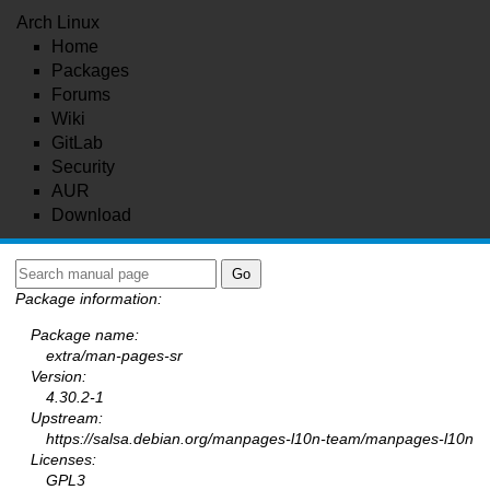
Arch Linux
Home
Packages
Forums
Wiki
GitLab
Security
AUR
Download
Package information:
Package name:
extra/man-pages-sr
Version:
4.30.2-1
Upstream:
https://salsa.debian.org/manpages-l10n-team/manpages-l10n
Licenses:
GPL3