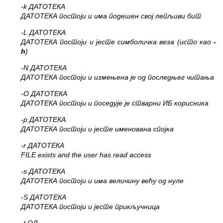
-k ДАТОТЕКА
ДАТОТЕКА постоји и има подешен свој лепљиви бит
-L ДАТОТЕКА
ДАТОТЕКА постоји и јесте симболичка веза (исто као
-
h
)
-N ДАТОТЕКА
ДАТОТЕКА постоји и измењена је од последњег читања
-O ДАТОТЕКА
ДАТОТЕКА постоји и поседује је стварни ИБ корисника
-p ДАТОТЕКА
ДАТОТЕКА постоји и јесте именована спојка
-r ДАТОТЕКА
FILE exists and the user has read access
-s ДАТОТЕКА
ДАТОТЕКА постоји и има величину већу од нуле
-S ДАТОТЕКА
ДАТОТЕКА постоји и јесте прикључница
-t ОД