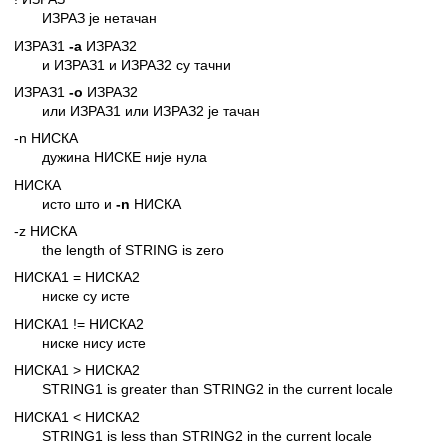
ИЗРАЗ је нетачан
ИЗРАЗ1
-a
ИЗРАЗ2
и ИЗРАЗ1 и ИЗРАЗ2 су тачни
ИЗРАЗ1
-o
ИЗРАЗ2
или ИЗРАЗ1 или ИЗРАЗ2 је тачан
-n НИСКА
дужина НИСКЕ није нула
НИСКА
исто што и
-n
НИСКА
-z НИСКА
the length of STRING is zero
НИСКА1 = НИСКА2
ниске су исте
НИСКА1 != НИСКА2
ниске нису исте
НИСКА1 > НИСКА2
STRING1 is greater than STRING2 in the current locale
НИСКА1 < НИСКА2
STRING1 is less than STRING2 in the current locale