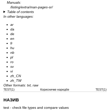
Manuals:
/listing/extra/man-pages-sr/
Table of contents
In other languages:
ar
da
de
en
fr
hu
nb
pl
ro
sv
vi
zh_CN
zh_TW
Other formats:
txt
,
raw
TEST(1)
Корисничке наредбе
TEST(1)
НАЗИВ
test - check file types and compare values