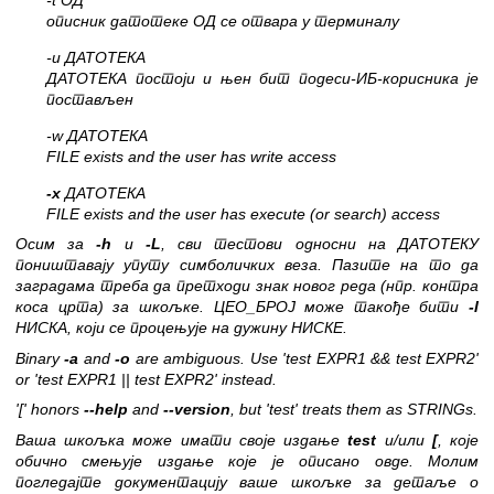
описник датотеке ОД се отвара у терминалу
-u ДАТОТЕКА
ДАТОТЕКА постоји и њен бит подеси-ИБ-корисника је
постављен
-w ДАТОТЕКА
FILE exists and the user has write access
-x
ДАТОТЕКА
FILE exists and the user has execute (or search) access
Осим за
-h
и
-L
, сви тестови односни на ДАТОТЕКУ
поништавају упуту симболичких веза. Пазите на то да
заградама треба да претходи знак новог реда (нпр. контра
коса црта) за шкољке. ЦЕО_БРОЈ може такође бити
-l
НИСКА, који се процењује на дужину НИСКЕ.
Binary
-a
and
-o
are ambiguous. Use 'test EXPR1 && test EXPR2'
or 'test EXPR1 || test EXPR2' instead.
'[' honors
--help
and
--version
, but 'test' treats them as STRINGs.
Ваша шкољка може имати своје издање
test
и/или
[
, које
обично смењује издање које је описано овде. Молим
погледајте документацију ваше шкољке за детаље о