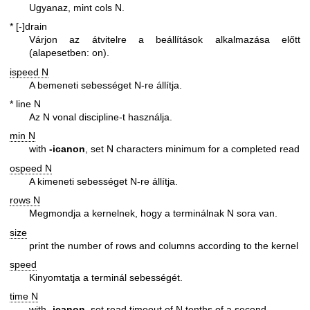
Ugyanaz, mint cols N.
* [-]drain
Várjon az átvitelre a beállítások alkalmazása előtt
(alapesetben: on).
ispeed N
A bemeneti sebességet N-re állítja.
* line N
Az N vonal discipline-t használja.
min N
with
-icanon
, set N characters minimum for a completed read
ospeed N
A kimeneti sebességet N-re állítja.
rows N
Megmondja a kernelnek, hogy a terminálnak N sora van.
size
print the number of rows and columns according to the kernel
speed
Kinyomtatja a terminál sebességét.
time N
with
-icanon
, set read timeout of N tenths of a second