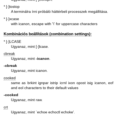
* [-]tostop
A terminálra írni próbáló háttérbeli processzek megállítása.
* [-]xcase
with icanon, escape with '\' for uppercase characters
Kombinációs beállítások (combination settings):
* [-]LCASE
Ugyanaz, mint [-]lcase.
cbreak
Ugyanaz, mint
-icanon
.
-cbreak
Ugyanaz, mint icanon.
cooked
same as brkint ignpar istrip icrnl ixon opost isig icanon, eof
and eol characters to their default values
-cooked
Ugyanaz, mint raw.
crt
Ugyanaz, mint `echoe echoctl echoke'.