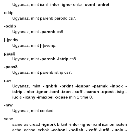
Ugyanaz, mint icrnl
-inlcr
-igncr
onlcr
-ocrnl
-onlret
.
oddp
Ugyanaz, mint parenb parodd cs7.
-oddp
Ugyanaz, mint
-parenb
cs8.
[-]parity
Ugyanaz, mint [-]evenp.
pass8
Ugyanaz, mint
-parenb
-istrip
cs8.
-pass8
Ugyanaz, mint parenb istrip cs7.
raw
Ugyanaz, mint
-ignbrk
-brkint
-ignpar
-parmrk
-inpck
-
istrip
-inlcr
-igncr
-icrnl
-ixon
-ixoff
-icanon
-opost
-isig
-
iuclc
-ixany
-imaxbel
-xcase
min 1 time 0.
-raw
Ugyanaz, mint cooked.
sane
same as cread
-ignbrk
brkint
-inlcr
-igncr
icrnl icanon iexten
echo echoe echok
-echonl
-noflsh
-ixoff
-iutf8
-iuclc
-