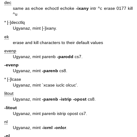
dec
same as echoe echoctl echoke
-ixany
intr ^c erase 0177 kill
^u
* [-]decctlq
Ugyanaz, mint [-]ixany.
ek
erase and kill characters to their default values
evenp
Ugyanaz, mint parenb
-parodd
cs7.
-evenp
Ugyanaz, mint
-parenb
cs8.
* [-]lcase
Ugyanaz, mint `xcase iuclc olcuc'.
litout
Ugyanaz, mint
-parenb
-istrip
-opost
cs8.
-litout
Ugyanaz, mint parenb istrip opost cs7.
nl
Ugyanaz, mint
-icrnl
-onlcr
.
-nl