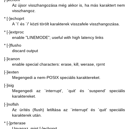
Az újsor visszhangozása még akkor is, ha más karaktert nem
visszhangoz.
* [-]echoprt
A `\' és `/' közti törölt karakterek visszafele visszhangozása.
* [-]extproc
enable "LINEMODE"; useful with high latency links
* [-]flusho
discard output
[-]icanon
enable special characters: erase, kill, werase, rprnt
[-]iexten
Megengedi a nem-POSIX speciális karaktereket.
[-]isig
Megengedi az `interrupt', `quit' és `suspend' speciális
karaktereket.
[-]noflsh
Az ürítés (flush) letiltása az `interrupt' és `quit' speciális
karakterek után.
* [-]prterase
Ugyanaz, mint [-]echoprt.