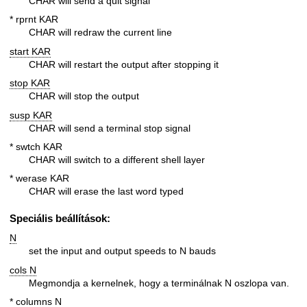
CHAR will send a quit signal
* rprnt KAR
CHAR will redraw the current line
start KAR
CHAR will restart the output after stopping it
stop KAR
CHAR will stop the output
susp KAR
CHAR will send a terminal stop signal
* swtch KAR
CHAR will switch to a different shell layer
* werase KAR
CHAR will erase the last word typed
Speciális beállítások:
N
set the input and output speeds to N bauds
cols N
Megmondja a kernelnek, hogy a terminálnak N oszlopa van.
* columns N