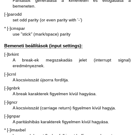
Paritásbit generálása a kimeneten és elfogadása a
bemeneten.
[-]parodd
set odd parity (or even parity with '-')
* [-]cmspar
use "stick" (mark/space) parity
Bemeneti beállítások (input settings):
[-]brkint
A break-ek megszakadás jelet (interrupt signal)
eredményeznek.
[-]icrnl
A kocsivisszát újsorra fordítja.
[-]ignbrk
A break karakterek figyelmen kívül hagyása.
[-]igncr
A kocsivisszát (carriage return) figyelmen kívül hagyja.
[-]ignpar
A paritáshibás karakterek figyelmen kívül hagyása.
* [-]imaxbel