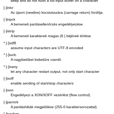
beep and do not flush a full input buffer on a character
[-]inlcr
Az újsort (newline) kocsivisszára (carriage return) fordítja.
[-]inpck
A bemeneti paritásellenőrzés engedélyezése.
[-]istrip
A bemeneti karakterek magas (8.) bitjének törlése.
* [-]iutf8
assume input characters are UTF-8 encoded
* [-]iuclc
A nagybetűket kisbetűre cseréli.
* [-]ixany
let any character restart output, not only start character
[-]ixoff
enable sending of start/stop characters
[-]ixon
Engedélyezi a XON/XOFF vezérlést (flow control).
[-]parmrk
A paritáshibák megjelölése (255-0 karaktersorozattal).
[-]tandem