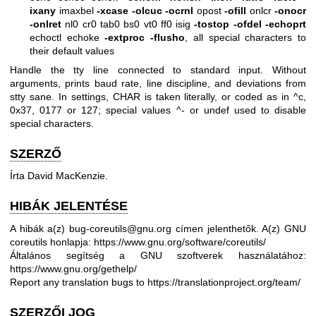
ixany
imaxbel
-xcase
-olcuc
-ocrnl
opost
-ofill
onlcr
-onocr
-onlret
nl0 cr0 tab0 bs0 vt0 ff0 isig
-tostop
-ofdel
-echoprt
echoctl echoke
-extproc
-flusho
, all special characters to
their default values
Handle the tty line connected to standard input. Without
arguments, prints baud rate, line discipline, and deviations from
stty sane. In settings, CHAR is taken literally, or coded as in ^c,
0x37, 0177 or 127; special values ^- or undef used to disable
special characters.
SZERZŐ
Írta David MacKenzie.
HIBÁK JELENTÉSE
A hibák a(z) bug-coreutils@gnu.org címen jelenthetők.
A(z) GNU
coreutils honlapja:
https://www.gnu.org/software/coreutils/
Általános segítség a GNU szoftverek használatához:
https://www.gnu.org/gethelp/
Report any translation bugs to
https://translationproject.org/team/
SZERZŐI JOG