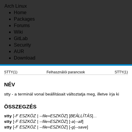
Arch Linux
Home
Packages
Forums
Wiki
GitLab
Security
AUR
Download
STTY(1)
Felhasználói parancsok
STTY(1)
NÉV
stty - a terminál vonal beállításait változtatja meg, illetve írja ki
ÖSSZEGZÉS
stty
[
-F ESZKÖZ | --file=ESZKÖZ
] [
BEÁLLÍTÁS
]...
stty
[
-F ESZKÖZ | --file=ESZKÖZ
] [
-a|--all
]
stty
[
-F ESZKÖZ | --file=ESZKÖZ
] [
-g|--save
]