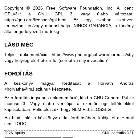
Copyright © 2026 Free Software Foundation, Inc. A licenc
GPLv3+: a GNU GPL 3. vagy újabb változata:
https://gnu.org/licenses/gpl.html
.
Ez egy szabad szoftver,
terjesztheti és/vagy módosíthatja. NINCS GARANCIA, a törvény
által engedélyezett mértékig.
LÁSD MÉG
Teljes dokumentáció
https://www.gnu.org/software/coreutils/stty
vagy helyileg elérhető: info '(coreutils) stty invocation'
FORDÍTÁS
A kézikönyv magyar fordítását a Horváth András
<horvatha@rs1.szif.hu> készítette.
Ez a fordítás ingyenes dokumentáció; lásd a
GNU General Public
License 3
. Vagy újabb verzióját a szerzői jogi feltételekkel
kapcsolatban. Feltételezzük, hogy NEM FELELŐSSÉG.
Ha hibát talál a kézikönyv oldal fordításában, küldje el a e-mail
cím: TODO..
2026. április
GNU coreutils 9.11