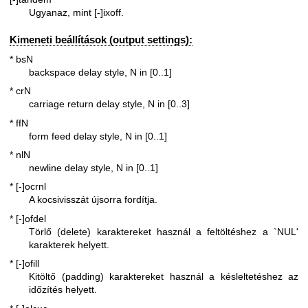
Ugyanaz, mint [-]ixoff.
Kimeneti beállítások (output settings):
* bsN
backspace delay style, N in [0..1]
* crN
carriage return delay style, N in [0..3]
* ffN
form feed delay style, N in [0..1]
* nlN
newline delay style, N in [0..1]
* [-]ocrnl
A kocsivisszát újsorra fordítja.
* [-]ofdel
Törlő (delete) karaktereket használ a feltöltéshez a `NUL'
karakterek helyett.
* [-]ofill
Kitöltő (padding) karaktereket használ a késleltetéshez az
időzítés helyett.