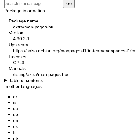
Package information:
Package name:
extra/man-pages-hu
Version:
4.30.2-1
Upstream:
https://salsa.debian.org/manpages-l10n-team/manpages-l10n
Licenses:
GPL3
Manuals:
/listing/extra/man-pages-hu/
Table of contents
In other languages:
ar
cs
da
de
en
es
fr
nb