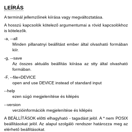
LEÍRÁS
A terminál jellemzőinek kiírása vagy megváltoztatása.
A hosszú kapcsolók kötelező argumentumai a rövid kapcsolókhoz
is kötelezők.
-a, --all
Minden pillanatnyi beállítást ember által olvasható formában
kiír.
-g, --save
Az összes aktuális beállítás kiírása az stty által olvasható
formában.
-F, --file=DEVICE
open and use DEVICE instead of standard input
--help
ezen súgó megjelenítése és kilépés
--version
verzióinformációk megjelenítése és kilépés
A BEÁLLÍTÁSOK előtti elhagyható - tagadást jelöl. A * nem POSIX
beállításokat jelöl. Az alapul szolgáló rendszer határozza meg az
elérhető beállításokat.