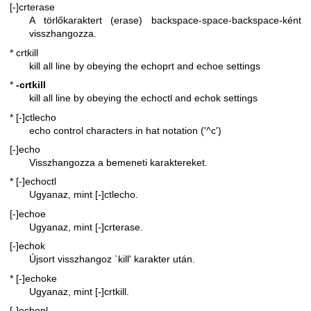
[-]crterase
A törlőkaraktert (erase) backspace-space-backspace-ként
visszhangozza.
* crtkill
kill all line by obeying the echoprt and echoe settings
*
-crtkill
kill all line by obeying the echoctl and echok settings
* [-]ctlecho
echo control characters in hat notation ('^c')
[-]echo
Visszhangozza a bemeneti karaktereket.
* [-]echoctl
Ugyanaz, mint [-]ctlecho.
[-]echoe
Ugyanaz, mint [-]crterase.
[-]echok
Újsort visszhangoz `kill' karakter után.
* [-]echoke
Ugyanaz, mint [-]crtkill.
[-]echonl