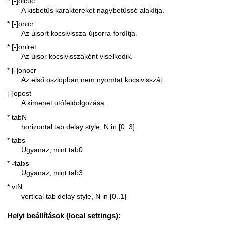
* [-]olcuc
A kisbetűs karaktereket nagybetűssé alakítja.
* [-]onlcr
Az újsort kocsivissza-újsorra fordítja.
* [-]onlret
Az újsor kocsivisszaként viselkedik.
* [-]onocr
Az első oszlopban nem nyomtat kocsivisszát.
[-]opost
A kimenet utófeldolgozása.
* tabN
horizontal tab delay style, N in [0..3]
* tabs
Ugyanaz, mint tab0.
*
-tabs
Ugyanaz, mint tab3.
* vtN
vertical tab delay style, N in [0..1]
Helyi beállítások (local settings):