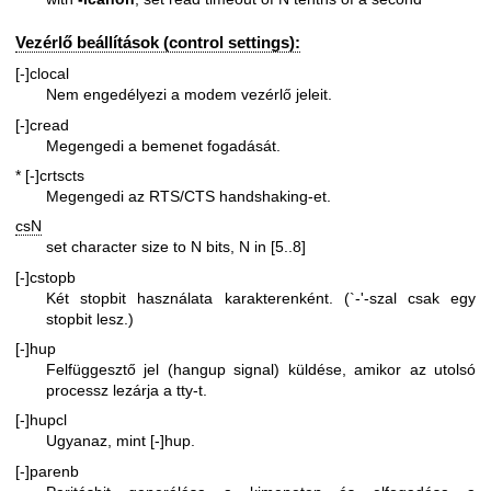
Vezérlő beállítások (control settings):
[-]clocal
Nem engedélyezi a modem vezérlő jeleit.
[-]cread
Megengedi a bemenet fogadását.
* [-]crtscts
Megengedi az RTS/CTS handshaking-et.
csN
set character size to N bits, N in [5..8]
[-]cstopb
Két stopbit használata karakterenként. (`-'-szal csak egy
stopbit lesz.)
[-]hup
Felfüggesztő jel (hangup signal) küldése, amikor az utolsó
processz lezárja a tty-t.
[-]hupcl
Ugyanaz, mint [-]hup.
[-]parenb