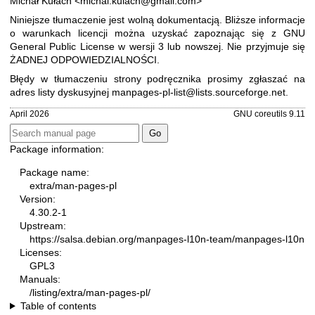
Michał Kułach <michal.kulach@gmail.com>
Niniejsze tłumaczenie jest wolną dokumentacją. Bliższe informacje
o warunkach licencji można uzyskać zapoznając się z
GNU
General Public License w wersji 3
lub nowszej. Nie przyjmuje się
ŻADNEJ ODPOWIEDZIALNOŚCI.
Błędy w tłumaczeniu strony podręcznika prosimy zgłaszać na
adres listy dyskusyjnej
manpages-pl-list@lists.sourceforge.net
.
April 2026
GNU coreutils 9.11
Package information:
Package name:
extra/man-pages-pl
Version:
4.30.2-1
Upstream:
https://salsa.debian.org/manpages-l10n-team/manpages-l10n
Licenses:
GPL3
Manuals:
/listing/extra/man-pages-pl/
Table of contents