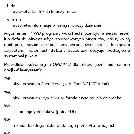
--help
wyświetla ten tekst i kończy pracę
--version
wyświetla informacje o wersji i kończy działanie
Argumentem
TRYB
programu
--cached
może być:
always
,
never
lub
default
.
always
użyje zbuforowanych atrybutów, jeśli tylko są
dostępne;
never
spróbuje zsynchronizować się z bieżącymi
atrybutami; natomiast
default
pozostawi decyzję podległemu
systemowi plików.
Prawidłowe sekwencje
FORMATU
dla plików (jeżeli nie podano
opcji
--file-system
):
%a
bity uprawnień ósemkowo (zob. flagi "#" i "0" printf)
%A
bity uprawnień i typ pliku, w formie czytelnej dla człowieka
%b
liczba zajętych bloków (patrz
%B
)
%B
rozmiar każdego bloku podanego przez
%b
, w bajtach
%C