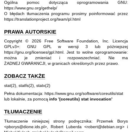
Ogólna pomoc dotycząca oprogramowania GNU:
https://www.gnu.org/gethelp/
O błędach tłumaczenia programu prosimy poinformować przez
https://translationproject.org/team/pl.html
PRAWA AUTORSKIE
Copyright © 2026 Free Software Foundation, Inc. Licencja
GPLv3+: GNU GPL w wersji 3 lub późniejszej
https://gnu.org/licenses/gpl.html
.
Jest to wolne oprogramowanie:
można je zmieniać i rozpowszechniać. Nie ma
ŻADNEJ GWARANCJI, w granicach określonych przez prawo.
ZOBACZ TAKŻE
stat(2)
,
statfs(2)
,
statx(2)
Pełna dokumentacja:
https://www.gnu.org/software/coreutils/stat
lub lokalnie, za pomocą
info '(coreutils) stat invocation'
TŁUMACZENIE
Tłumaczenie niniejszej strony podręcznika: Przemek Borys
<pborys@dione.ids.pl>, Robert Luberda <robert@debian.org> i