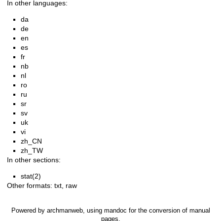
In other languages:
da
de
en
es
fr
nb
nl
ro
ru
sr
sv
uk
vi
zh_CN
zh_TW
In other sections:
stat(2)
Other formats:
txt
,
raw
Powered by
archmanweb
, using
mandoc
for the conversion of manual
pages.