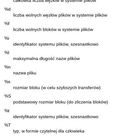
całkowita liczba węzłów w systemie plików
%d
liczba wolnych węzłów plików w systemie plików
%f
liczba wolnych bloków w systemie plików
%i
identyfikator systemu plików, szesnastkowo
%l
maksymalna długość nazw plików
%n
nazwa pliku
%s
rozmiar bloku (w celu szybszych transferów)
%S
podstawowy rozmiar bloku (do zliczenia bloków)
%t
identyfikator systemu plików, szesnastkowo
%T
typ, w formie czytelnej dla człowieka