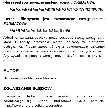
--terse
jest równoważne następującemu
FORMATOWI
:
%n %s %b %f %u %g %D %i %h %t %T %X %Y %Z %W %o
--terse --file-system
jest równoważne następującemu
FORMATOWI
:
%n %i %l %t %s %S %b %f %a %c %d
Aktualnie używana powłoka może posiadać swoją wersję
stat
,
która z reguły przesłania wersję opisaną w niniejszym
podręczniku. Proszę zapoznać się z dokumentacją używanej
powłoki, aby dowiedzieć się szczegółów o obsługiwanych opcjach.
Aby wywołać opisaną tu wersję, można użyć polecenia
env
tzn.
env stat
...
.
AUTOR
Napisane przez Michaela Meskesa.
ZGŁASZANIE BŁĘDÓW
Zgłoszenia błędów proszę wysyłać na adres bug-
coreutils@gnu.org
Strona internetowa GNU coreutils:
https://www.gnu.org/software/coreutils/