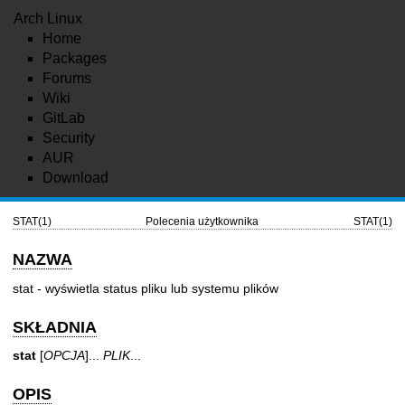
Arch Linux
Home
Packages
Forums
Wiki
GitLab
Security
AUR
Download
STAT(1)
Polecenia użytkownika
STAT(1)
NAZWA
stat - wyświetla status pliku lub systemu plików
SKŁADNIA
stat
[
OPCJA
]...
PLIK
...
OPIS