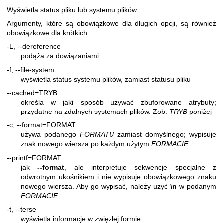
Wyświetla status pliku lub systemu plików
Argumenty, które są obowiązkowe dla długich opcji, są również
obowiązkowe dla krótkich.
-L, --dereference
podąża za dowiązaniami
-f, --file-system
wyświetla status systemu plików, zamiast statusu pliku
--cached=TRYB
określa w jaki sposób używać zbuforowane atrybuty;
przydatne na zdalnych systemach plików. Zob.
TRYB
poniżej
-c, --format=FORMAT
używa podanego
FORMATU
zamiast domyślnego; wypisuje
znak nowego wiersza po każdym użytym
FORMACIE
--printf=FORMAT
jak
--format
, ale interpretuje sekwencje specjalne z
odwrotnym ukośnikiem i nie wypisuje obowiązkowego znaku
nowego wiersza. Aby go wypisać, należy użyć
\n
w podanym
FORMACIE
-t, --terse
wyświetla informacje w zwięzłej formie