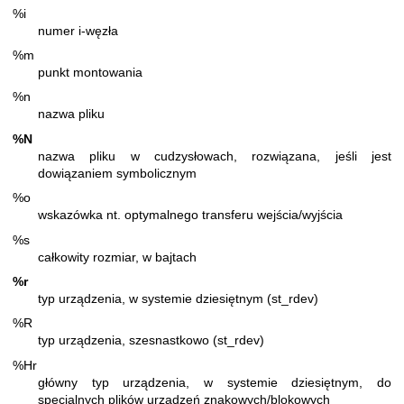
%i
numer i-węzła
%m
punkt montowania
%n
nazwa pliku
%N
nazwa pliku w cudzysłowach, rozwiązana, jeśli jest
dowiązaniem symbolicznym
%o
wskazówka nt. optymalnego transferu wejścia/wyjścia
%s
całkowity rozmiar, w bajtach
%r
typ urządzenia, w systemie dziesiętnym (st_rdev)
%R
typ urządzenia, szesnastkowo (st_rdev)
%Hr
główny typ urządzenia, w systemie dziesiętnym, do
specjalnych plików urządzeń znakowych/blokowych