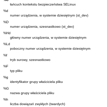
łańcuch kontekstu bezpieczeństwa SELinux
%d
numer urządzenia, w systemie dziesiętnym (st_dev)
%D
numer urządzenia, szesnastkowo (st_dev)
%Hd
główny numer urządzenia, w systemie dziesiętnym
%Ld
poboczny numer urządzenia, w systemie dziesiętnym
%f
tryb surowy, szesnastkowo
%F
typ pliku
%g
identyfikator grupy właściciela pliku
%G
nazwa grupy właściciela pliku
%h
liczba dowiązań zwykłych (twardych)