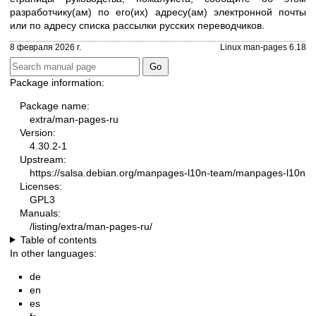
разработчику(ам) по его(их) адресу(ам) электронной почты
или по адресу
списка рассылки русских переводчиков
.
8 февраля 2026 г.
Linux man-pages 6.18
Package information:
Package name:
extra/man-pages-ru
Version:
4.30.2-1
Upstream:
https://salsa.debian.org/manpages-l10n-team/manpages-l10n
Licenses:
GPL3
Manuals:
/listing/extra/man-pages-ru/
Table of contents
In other languages:
de
en
es