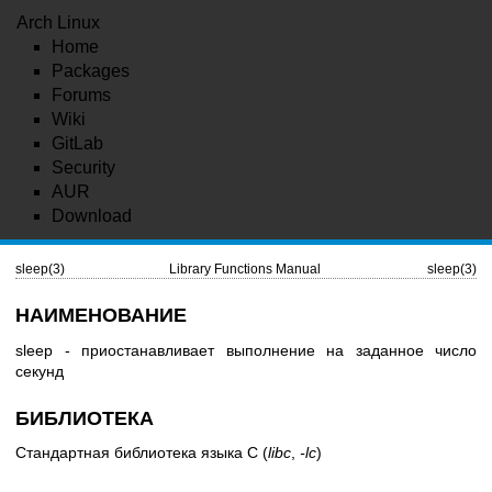
Arch Linux
Home
Packages
Forums
Wiki
GitLab
Security
AUR
Download
sleep(3)
Library Functions Manual
sleep(3)
НАИМЕНОВАНИЕ
sleep - приостанавливает выполнение на заданное число
секунд
БИБЛИОТЕКА
Стандартная библиотека языка C (
libc
,
-lc
)