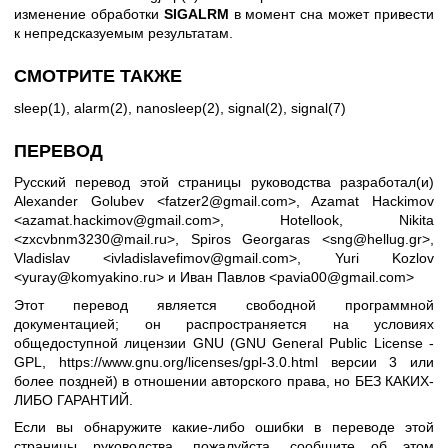
изменение обработки
SIGALRM
в момент сна может привести
к непредсказуемым результатам.
СМОТРИТЕ ТАКЖЕ
sleep(1)
,
alarm(2)
,
nanosleep(2)
,
signal(2)
,
signal(7)
ПЕРЕВОД
Русский перевод этой страницы руководства разработал(и)
Alexander Golubev <fatzer2@gmail.com>, Azamat Hackimov
<azamat.hackimov@gmail.com>, Hotellook, Nikita
<zxcvbnm3230@mail.ru>, Spiros Georgaras <sng@hellug.gr>,
Vladislav <ivladislavefimov@gmail.com>, Yuri Kozlov
<yuray@komyakino.ru> и Иван Павлов <pavia00@gmail.com>
Этот перевод является свободной программной
документацией; он распространяется на условиях
общедоступной лицензии GNU (GNU General Public License -
GPL,
https://www.gnu.org/licenses/gpl-3.0.html
версии 3 или
более поздней) в отношении авторского права, но БЕЗ КАКИХ-
ЛИБО ГАРАНТИЙ.
Если вы обнаружите какие-либо ошибки в переводе этой
страницы руководства, пожалуйста, сообщите об этом