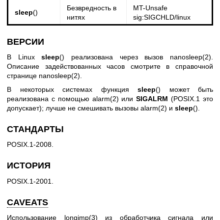
Безвредность в
MT-Unsafe
sleep
()
нитях
sig:SIGCHLD/linux
ВЕРСИИ
В Linux
sleep
() реализована через вызов
nanosleep(2)
.
Описание задействованных часов смотрите в справочной
странице
nanosleep(2)
.
В некоторых системах функция
sleep
() может быть
реализована с помощью
alarm(2)
или
SIGALRM
(POSIX.1 это
допускает); лучше не смешивать вызовы
alarm(2)
и
sleep
().
СТАНДАРТЫ
POSIX.1-2008.
ИСТОРИЯ
POSIX.1-2001.
CAVEATS
Использование
longjmp(3)
из обработчика сигнала или