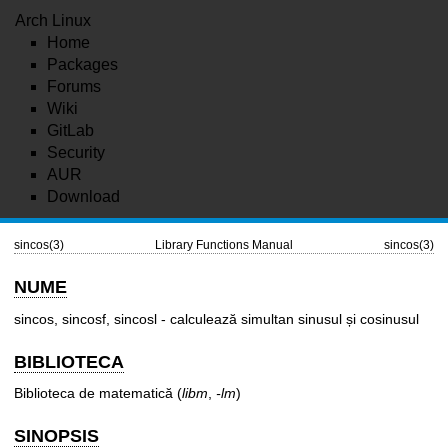
Arch Linux
Home
Packages
Forums
Wiki
GitLab
Security
AUR
Download
sincos(3)
Library Functions Manual
sincos(3)
NUME
sincos, sincosf, sincosl - calculează simultan sinusul și cosinusul
BIBLIOTECA
Biblioteca de matematică (
libm
,
-lm
)
SINOPSIS