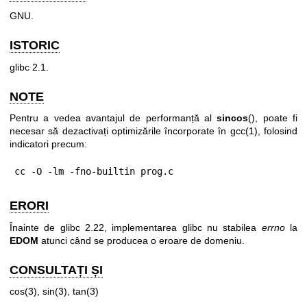
GNU.
ISTORIC
glibc 2.1.
NOTE
Pentru a vedea avantajul de performanță al
sincos
(), poate fi
necesar să dezactivați optimizările încorporate în
gcc(1)
, folosind
indicatori precum:
cc -O -lm -fno-builtin prog.c
ERORI
Înainte de glibc 2.22, implementarea glibc nu stabilea
errno
la
EDOM
atunci când se producea o eroare de domeniu.
CONSULTAȚI ȘI
cos(3)
,
sin(3)
,
tan(3)