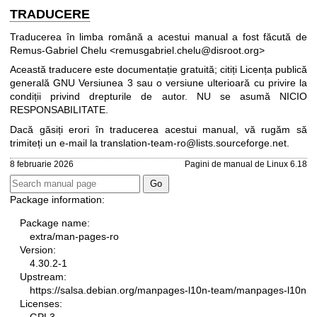
TRADUCERE
Traducerea în limba română a acestui manual a fost făcută de
Remus-Gabriel Chelu <remusgabriel.chelu@disroot.org>
Această traducere este documentație gratuită; citiți
Licența publică
generală GNU Versiunea 3
sau o versiune ulterioară cu privire la
condiții privind drepturile de autor. NU se asumă NICIO
RESPONSABILITATE.
Dacă găsiți erori în traducerea acestui manual, vă rugăm să
trimiteți un e-mail la
translation-team-ro@lists.sourceforge.net
.
8 februarie 2026
Pagini de manual de Linux 6.18
Package information:
Package name:
extra/man-pages-ro
Version:
4.30.2-1
Upstream:
https://salsa.debian.org/manpages-l10n-team/manpages-l10n
Licenses: