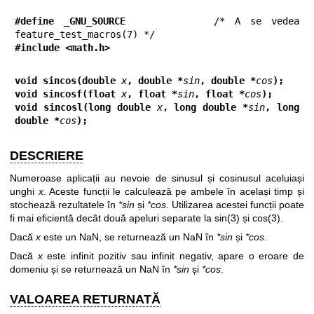
#define _GNU_SOURCE
         /* A se vedea 
#include <math.h>
void sincos(double 
x
, double *
sin
, double *
cos
);
void sincosf(float 
x
, float *
sin
, float *
cos
);
void sincosl(long double 
x
, long double *
sin
, long 
double *
cos
);
DESCRIERE
Numeroase aplicații au nevoie de sinusul și cosinusul aceluiași
unghi
x
. Aceste funcții le calculează pe ambele în același timp și
stochează rezultatele în
*sin
și
*cos
. Utilizarea acestei funcții poate
fi mai eficientă decât două apeluri separate la
sin(3)
și
cos(3)
.
Dacă
x
este un NaN, se returnează un NaN în
*sin
și
*cos
.
Dacă
x
este infinit pozitiv sau infinit negativ, apare o eroare de
domeniu și se returnează un NaN în
*sin
și
*cos
.
VALOAREA RETURNATĂ