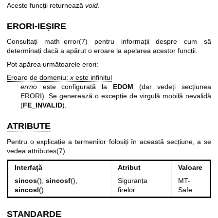
Aceste funcții returnează
void
.
ERORI-IEȘIRE
Consultați
math_error(7)
pentru informații despre cum să
determinați dacă a apărut o eroare la apelarea acestor funcții.
Pot apărea următoarele erori:
Eroare de domeniu:
x
este infinitul
errno
este configurată la
EDOM
(dar vedeți secțiunea
ERORI). Se generează o excepție de virgulă mobilă nevalidă
(
FE_INVALID
).
ATRIBUTE
Pentru o explicație a termenilor folosiți în această secțiune, a se
vedea
attributes(7)
.
Interfață
Atribut
Valoare
sincos
(),
sincosf
(),
Siguranța
MT-
sincosl
()
firelor
Safe
STANDARDE