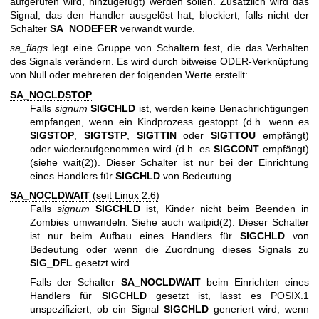
aufgerufen wird, hinzugefügt) werden sollen. Zusätzlich wird das
Signal, das den Handler ausgelöst hat, blockiert, falls nicht der
Schalter
SA_NODEFER
verwandt wurde.
sa_flags
legt eine Gruppe von Schaltern fest, die das Verhalten
des Signals verändern. Es wird durch bitweise ODER-Verknüpfung
von Null oder mehreren der folgenden Werte erstellt:
SA_NOCLDSTOP
Falls
signum
SIGCHLD
ist, werden keine Benachrichtigungen
empfangen, wenn ein Kindprozess gestoppt (d.h. wenn es
SIGSTOP
,
SIGTSTP
,
SIGTTIN
oder
SIGTTOU
empfängt)
oder wiederaufgenommen wird (d.h. es
SIGCONT
empfängt)
(siehe
wait(2)
). Dieser Schalter ist nur bei der Einrichtung
eines Handlers für
SIGCHLD
von Bedeutung.
SA_NOCLDWAIT
(seit Linux 2.6)
Falls
signum
SIGCHLD
ist, Kinder nicht beim Beenden in
Zombies umwandeln. Siehe auch
waitpid(2)
. Dieser Schalter
ist nur beim Aufbau eines Handlers für
SIGCHLD
von
Bedeutung oder wenn die Zuordnung dieses Signals zu
SIG_DFL
gesetzt wird.
Falls der Schalter
SA_NOCLDWAIT
beim Einrichten eines
Handlers für
SIGCHLD
gesetzt ist, lässt es POSIX.1
unspezifiziert, ob ein Signal
SIGCHLD
generiert wird, wenn