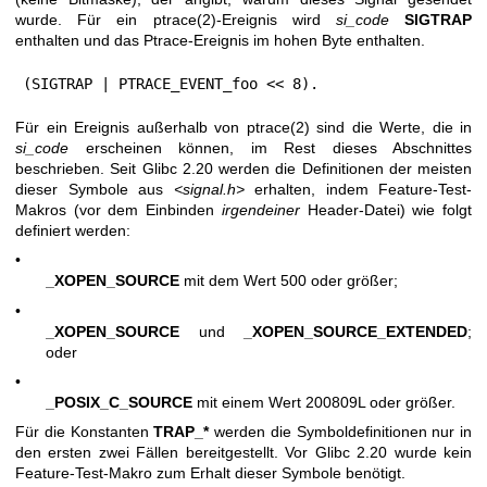
wurde. Für ein
ptrace(2)
-Ereignis wird
si_code
SIGTRAP
enthalten und das Ptrace-Ereignis im hohen Byte enthalten.
(SIGTRAP | PTRACE_EVENT_foo << 8).
Für ein Ereignis außerhalb von
ptrace(2)
sind die Werte, die in
si_code
erscheinen können, im Rest dieses Abschnittes
beschrieben. Seit Glibc 2.20 werden die Definitionen der meisten
dieser Symbole aus
<signal.h>
erhalten, indem Feature-Test-
Makros (vor dem Einbinden
irgendeiner
Header-Datei) wie folgt
definiert werden:
•
_XOPEN_SOURCE
mit dem Wert 500 oder größer;
•
_XOPEN_SOURCE
und
_XOPEN_SOURCE_EXTENDED
;
oder
•
_POSIX_C_SOURCE
mit einem Wert 200809L oder größer.
Für die Konstanten
TRAP_*
werden die Symboldefinitionen nur in
den ersten zwei Fällen bereitgestellt. Vor Glibc 2.20 wurde kein
Feature-Test-Makro zum Erhalt dieser Symbole benötigt.