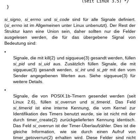
                              (seit Linux 3.5) */

}
si_signo
,
si_errno
und
si_code
sind für alle Signale definiert.
(
si_errno
ist im Allgemeinen unter Linux unbenutzt). Der Rest der
Struktur kann eine Union sein, daher sollten nur die Felder
ausgelesen werden, die für das übergebene Signal von
Bedeutung sind:
•
Signale, die mit
kill(2)
und
sigqueue(3)
gesandt werden, füllen
si_pid
und
si_uid
aus. Zusätzlich füllen Signale, die mit
sigqueue(3)
gesandt werden,
si_int
und
si_ptr
mit den vom
Sender angegebenen Werten aus. Siehe
sigqueue(3)
für
weitere Details.
•
Signale, die von POSIX.1b-Timern gesendet werden (seit
Linux 2.6), füllen
si_overrun
und
si_timerid
. Das Feld
si_timerid
ist eine interne Kennung, die vom Kernel zur
Identifikation des Timers benutzt wurde, sie ist nicht mit der
durch
timer_create(2)
zurückgelieferten Kennung identisch.
Das Feld
si_overrun
ist der Timer-Überlaufzähler. Dies ist die
gleiche Information, wie sie durch einen Aufruf von
timer_getoverrun(2)
erhalten wird. Diese Felder sind nicht