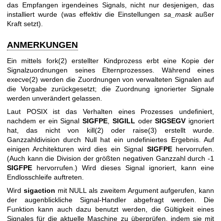
das Empfangen irgendeines Signals, nicht nur desjenigen, das
installiert wurde (was effektiv die Einstellungen
sa_mask
außer
Kraft setzt).
ANMERKUNGEN
Ein mittels
fork(2)
erstellter Kindprozess erbt eine Kopie der
Signalzuordnungen seines Elternprozesses. Während eines
execve(2)
werden die Zuordnungen von verwalteten Signalen auf
die Vorgabe zurückgesetzt; die Zuordnung ignorierter Signale
werden unverändert gelassen.
Laut POSIX ist das Verhalten eines Prozesses undefiniert,
nachdem er ein Signal
SIGFPE
,
SIGILL
oder
SIGSEGV
ignoriert
hat, das nicht von
kill(2)
oder
raise(3)
erstellt wurde.
Ganzzahldivision durch Null hat ein undefiniertes Ergebnis. Auf
einigen Architekturen wird dies ein Signal
SIGFPE
hervorrufen.
(Auch kann die Division der größten negativen Ganzzahl durch -1
SIGFPE
hervorrufen.) Wird dieses Signal ignoriert, kann eine
Endlosschleife auftreten.
Wird
sigaction
mit NULL als zweitem Argument aufgerufen, kann
der augenblickliche Signal-Handler abgefragt werden. Die
Funktion kann auch dazu benutzt werden, die Gültigkeit eines
Signales für die aktuelle Maschine zu überprüfen, indem sie mit