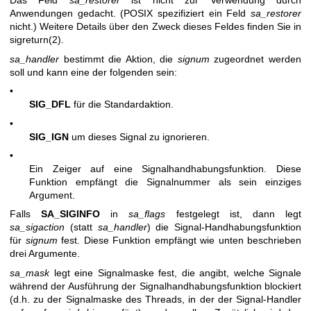
Das Feld
sa_restorer
ist nicht zur Verwendung durch
Anwendungen gedacht. (POSIX spezifiziert ein Feld
sa_restorer
nicht.) Weitere Details über den Zweck dieses Feldes finden Sie in
sigreturn(2)
.
sa_handler
bestimmt die Aktion, die
signum
zugeordnet werden
soll und kann eine der folgenden sein:
•
SIG_DFL
für die Standardaktion.
•
SIG_IGN
um dieses Signal zu ignorieren.
•
Ein Zeiger auf eine Signalhandhabungsfunktion. Diese
Funktion empfängt die Signalnummer als sein einziges
Argument.
Falls
SA_SIGINFO
in
sa_flags
festgelegt ist, dann legt
sa_sigaction
(statt
sa_handler
) die Signal-Handhabungsfunktion
für
signum
fest. Diese Funktion empfängt wie unten beschrieben
drei Argumente.
sa_mask
legt eine Signalmaske fest, die angibt, welche Signale
während der Ausführung der Signalhandhabungsfunktion blockiert
(d.h. zu der Signalmaske des Threads, in der der Signal-Handler