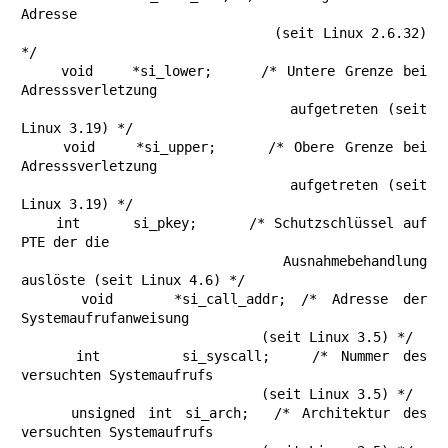
Adresse

                              (seit Linux 2.6.32) 
*/

    void    *si_lower;     /* Untere Grenze bei 
Adresssverletzung

                              aufgetreten (seit 
Linux 3.19) */

    void    *si_upper;     /* Obere Grenze bei 
Adresssverletzung

                              aufgetreten (seit 
Linux 3.19) */

    int      si_pkey;      /* Schutzschlüssel auf 
PTE der die

                              Ausnahmebehandlung 
auslöste (seit Linux 4.6) */

    void    *si_call_addr; /* Adresse der 
Systemaufrufanweisung

                              (seit Linux 3.5) */

    int      si_syscall;   /* Nummer des 
versuchten Systemaufrufs

                              (seit Linux 3.5) */

    unsigned int si_arch;  /* Architektur des 
versuchten Systemaufrufs
