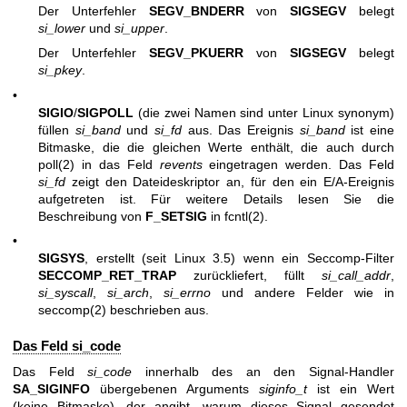
Der Unterfehler
SEGV_BNDERR
von
SIGSEGV
belegt
si_lower
und
si_upper
.
Der Unterfehler
SEGV_PKUERR
von
SIGSEGV
belegt
si_pkey
.
•
SIGIO
/
SIGPOLL
(die zwei Namen sind unter Linux synonym)
füllen
si_band
und
si_fd
aus. Das Ereignis
si_band
ist eine
Bitmaske, die die gleichen Werte enthält, die auch durch
poll(2)
in das Feld
revents
eingetragen werden. Das Feld
si_fd
zeigt den Dateideskriptor an, für den ein E/A-Ereignis
aufgetreten ist. Für weitere Details lesen Sie die
Beschreibung von
F_SETSIG
in
fcntl(2)
.
•
SIGSYS
, erstellt (seit Linux 3.5) wenn ein Seccomp-Filter
SECCOMP_RET_TRAP
zurückliefert, füllt
si_call_addr
,
si_syscall
,
si_arch
,
si_errno
und andere Felder wie in
seccomp(2)
beschrieben aus.
Das Feld si_code
Das Feld
si_code
innerhalb des an den Signal-Handler
SA_SIGINFO
übergebenen Arguments
siginfo_t
ist ein Wert
(keine Bitmaske), der angibt, warum dieses Signal gesendet