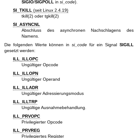
SIGIO
/
SIGPOLL
in
si_code
).
SI_TKILL
(seit Linux 2.4.19)
tkill(2)
oder
tgkill(2)
SI_ASYNCNL
Abschluss des asynchronen Nachschlagens des
Namens.
Die folgenden Werte können in
si_code
für ein Signal
SIGILL
gesetzt werden:
ILL_ILLOPC
Ungültiger Opcode
ILL_ILLOPN
Ungültiger Operand
ILL_ILLADR
Ungültiger Adressierungsmodus
ILL_ILLTRP
Ungültige Ausnahmebehandlung.
ILL_PRVOPC
Privilegierter Opcode
ILL_PRVREG
Privilegiertes Register