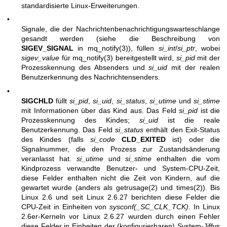
standardisierte Linux-Erweiterungen.
•
Signale, die der Nachrichtenbenachrichtigungswarteschlange
gesandt werden (siehe die Beschreibung von
SIGEV_SIGNAL
in
mq_notify(3)
), füllen
si_int
/
si_ptr
, wobei
sigev_value
für
mq_notify(3)
bereitgestellt wird,
si_pid
mit der
Prozesskennung des Absenders und
si_uid
mit der realen
Benutzerkennung des Nachrichtensenders.
•
SIGCHLD
füllt
si_pid
,
si_uid
,
si_status
,
si_utime
und
si_stime
mit Informationen über das Kind aus. Das Feld
si_pid
ist die
Prozesskennung des Kindes;
si_uid
ist die reale
Benutzerkennung. Das Feld
si_status
enthält den Exit-Status
des Kindes (falls
si_code
CLD_EXITED
ist) oder die
Signalnummer, die den Prozess zur Zustandsänderung
veranlasst hat.
si_utime
und
si_stime
enthalten die vom
Kindprozess verwandte Benutzer- und System-CPU-Zeit,
diese Felder enthalten nicht die Zeit von Kindern, auf die
gewartet wurde (anders als
getrusage(2)
und
times(2)
). Bis
Linux 2.6 und seit Linux 2.6.27 berichten diese Felder die
CPU-Zeit in Einheiten von
sysconf(_SC_CLK_TCK)
. In Linux
2.6er-Kerneln vor Linux 2.6.27 wurden durch einen Fehler
diese Felder in Einheiten der (konfigurierbaren) System-Jiffys