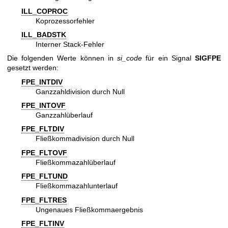
ILL_COPROC
Koprozessorfehler
ILL_BADSTK
Interner Stack-Fehler
Die folgenden Werte können in
si_code
für ein Signal
SIGFPE
gesetzt werden:
FPE_INTDIV
Ganzzahldivision durch Null
FPE_INTOVF
Ganzzahlüberlauf
FPE_FLTDIV
Fließkommadivision durch Null
FPE_FLTOVF
Fließkommazahlüberlauf
FPE_FLTUND
Fließkommazahlunterlauf
FPE_FLTRES
Ungenaues Fließkommaergebnis
FPE_FLTINV