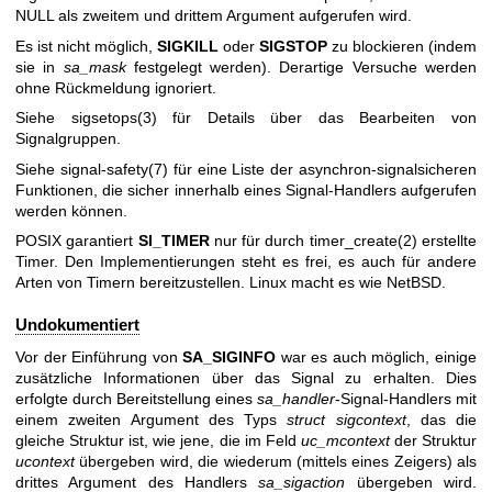
NULL als zweitem und drittem Argument aufgerufen wird.
Es ist nicht möglich,
SIGKILL
oder
SIGSTOP
zu blockieren (indem
sie in
sa_mask
festgelegt werden). Derartige Versuche werden
ohne Rückmeldung ignoriert.
Siehe
sigsetops(3)
für Details über das Bearbeiten von
Signalgruppen.
Siehe
signal-safety(7)
für eine Liste der asynchron-signalsicheren
Funktionen, die sicher innerhalb eines Signal-Handlers aufgerufen
werden können.
POSIX garantiert
SI_TIMER
nur für durch
timer_create(2)
erstellte
Timer. Den Implementierungen steht es frei, es auch für andere
Arten von Timern bereitzustellen. Linux macht es wie NetBSD.
Undokumentiert
Vor der Einführung von
SA_SIGINFO
war es auch möglich, einige
zusätzliche Informationen über das Signal zu erhalten. Dies
erfolgte durch Bereitstellung eines
sa_handler
-Signal-Handlers mit
einem zweiten Argument des Typs
struct sigcontext
, das die
gleiche Struktur ist, wie jene, die im Feld
uc_mcontext
der Struktur
ucontext
übergeben wird, die wiederum (mittels eines Zeigers) als
drittes Argument des Handlers
sa_sigaction
übergeben wird.