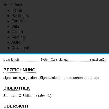
Arch Linux
Home
Packages
Forums
Wiki
GitLab
Security
AUR
Download
sigaction(2)
System Calls Manual
sigaction(2)
BEZEICHNUNG
sigaction, rt_sigaction - Signalaktionen untersuchen und ändern
BIBLIOTHEK
Standard-C-Bibliothek (
libc
,
-lc
)
ÜBERSICHT