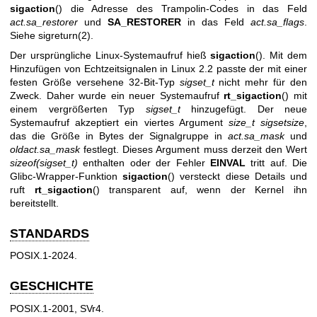
sigaction
() die Adresse des Trampolin-Codes in das Feld
act.sa_restorer
und
SA_RESTORER
in das Feld
act.sa_flags
.
Siehe
sigreturn(2)
.
Der ursprüngliche Linux-Systemaufruf hieß
sigaction
(). Mit dem
Hinzufügen von Echtzeitsignalen in Linux 2.2 passte der mit einer
festen Größe versehene 32-Bit-Typ
sigset_t
nicht mehr für den
Zweck. Daher wurde ein neuer Systemaufruf
rt_sigaction
() mit
einem vergrößerten Typ
sigset_t
hinzugefügt. Der neue
Systemaufruf akzeptiert ein viertes Argument
size_t sigsetsize
,
das die Größe in Bytes der Signalgruppe in
act.sa_mask
und
oldact.sa_mask
festlegt. Dieses Argument muss derzeit den Wert
sizeof(sigset_t)
enthalten oder der Fehler
EINVAL
tritt auf. Die
Glibc-Wrapper-Funktion
sigaction
() versteckt diese Details und
ruft
rt_sigaction
() transparent auf, wenn der Kernel ihn
bereitstellt.
STANDARDS
POSIX.1-2024.
GESCHICHTE
POSIX.1-2001, SVr4.