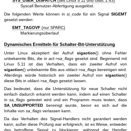
SYS_USER_DISPATCH
(seit Linux 5.11 und Glibc 2.43)
Syscall Benutzer-Abfertigung ausgelöst.
Die folgenden Werte können in
si_code
für ein Signal
SIGEMT
gesetzt werden:
EMT_TAGOVF
(nur SPARC)
Markierungsüberlauf.
Dynamisches Ermitteln für Schalter-Bit-Unterstützung
Unter Linux akzeptiert der Aufruf
sigaction
() ohne Fehler
unbekannte Bits, die in
act->sa_flags
gesetzt sind. Beginnend mit
Linux 5.11 ist das Verhalten, dass ein zweiter Aufruf von
sigaction
() unbekannte Bits aus
oldact->sa_flags
bereinigen wird.
Allerdings würde historisch ein zweiter Aufruf von
sigaction
()
diese Bits in
oldact->sa_flags
gesetzt lassen.
Das bedeutet, dass die Unterstützung für neue Schalter nicht
einfach dadurch erkannt werden kann, indem auf einen Schalter
in
sa_flags
getestet wird und ein Programm muss testen, dass
SA_UNSUPPORTED
bereinigt wurde, beovr es sich auf die
Inhalte von
sa_flags
verlassen kann.
Da das Verhalten des Signal-Handlers nicht garantiert werden
kann, außer diese Prüfung war erfolgreich, ist es Weise, entweder
das betroffene Signal zu blockieren, während der Handler