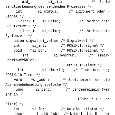
    uid_t    si_uid;       /* Echte 
Benutzerkennung des sendenden Prozesses */

    int      si_status;    /* Exit-Wert oder -
Signal */

    clock_t  si_utime;     /* Verbrauchte 
Benutzerzeit */

    clock_t  si_stime;     /* Verbrauchte 
Systemzeit */

    union sigval si_value; /* Signalwert */

    int      si_int;       /* POSIX.1b-Signal */

    void    *si_ptr;       /* POSIX.1b-Signal */

    int      si_overrun;   /* Timer-
Überlaufzähler;

                              POSIX.1b-Timer */

    int      si_timerid;   /* Timer-Kennung; 
POSIX.1b-Timer */

    void    *si_addr;      /* Speicherort, der die 
Ausnahmebehnadlung auslöste */

    long     si_band;      /* Bandeereignis (war 
int
 in

                              Glibc 2.3.2 und 
älter) */

    int      si_fd;        /* Dateideskriptor */

    short    si_addr_lsb;  /* Niedrigstes Bit der 