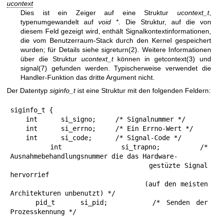
ucontext
Dies ist ein Zeiger auf eine Struktur
ucontext_t
,
typenumgewandelt auf
void *
. Die Struktur, auf die von
diesem Feld gezeigt wird, enthält Signalkontextinformationen,
die vom Benutzerraum-Stack durch den Kernel gespeichert
wurden; für Details siehe
sigreturn(2)
. Weitere Informationen
über die Struktur
ucontext_t
können in
getcontext(3)
und
signal(7)
gefunden werden. Typischerweise verwendet die
Handler-Funktion das dritte Argument nicht.
Der Datentyp
siginfo_t
ist eine Struktur mit den folgenden Feldern:
siginfo_t {

    int      si_signo;     /* Signalnummer */

    int      si_errno;     /* Ein Errno-Wert */

    int      si_code;      /* Signal-Code */

    int      si_trapno;    /* 
Ausnahmebehandlungsnummer die das Hardware-

                              gestüzte Signal 
hervorrief

                              (auf den meisten 
Architekturen unbenutzt) */

    pid_t    si_pid;       /* Senden der 
Prozesskennung */
