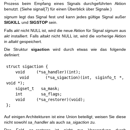
Prozess beim Empfang eines Signals durchgeführten Aktion
benutzt. (Siehe
signal(7)
für einen Überblick über Signale.)
signum
legt das Signal fest und kann jedes gültige Signal außer
SIGKILL
und
SIGSTOP
sein.
Falls
akt
nicht NULL ist, wird die neue Aktion für Signal
signum
aus
akt
installiert. Falls
altakt
nicht NULL ist, wird die vorherige Aktion
in
altakt
gespeichert.
Die Struktur
sigaction
wird durch etwas wie das folgende
definiert:
struct sigaction {

    void     (*sa_handler)(int);

    void     (*sa_sigaction)(int, siginfo_t *, 
void *);

    sigset_t   sa_mask;

    int        sa_flags;

    void     (*sa_restorer)(void);

};
Auf einigen Architekturen ist eine Union beteiligt; weisen Sie diese
nicht sowohl
sa_handler
als auch
sa_sigaction
zu.