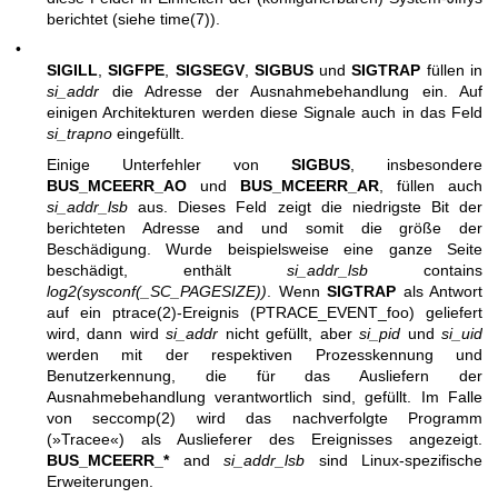
berichtet (siehe
time(7)
).
•
SIGILL
,
SIGFPE
,
SIGSEGV
,
SIGBUS
und
SIGTRAP
füllen in
si_addr
die Adresse der Ausnahmebehandlung ein. Auf
einigen Architekturen werden diese Signale auch in das Feld
si_trapno
eingefüllt.
Einige Unterfehler von
SIGBUS
, insbesondere
BUS_MCEERR_AO
und
BUS_MCEERR_AR
, füllen auch
si_addr_lsb
aus. Dieses Feld zeigt die niedrigste Bit der
berichteten Adresse and und somit die größe der
Beschädigung. Wurde beispielsweise eine ganze Seite
beschädigt, enthält
si_addr_lsb
contains
log2(sysconf(_SC_PAGESIZE))
. Wenn
SIGTRAP
als Antwort
auf ein
ptrace(2)
-Ereignis (PTRACE_EVENT_foo) geliefert
wird, dann wird
si_addr
nicht gefüllt, aber
si_pid
und
si_uid
werden mit der respektiven Prozesskennung und
Benutzerkennung, die für das Ausliefern der
Ausnahmebehandlung verantwortlich sind, gefüllt. Im Falle
von
seccomp(2)
wird das nachverfolgte Programm
(»Tracee«) als Auslieferer des Ereignisses angezeigt.
BUS_MCEERR_*
and
si_addr_lsb
sind Linux-spezifische
Erweiterungen.