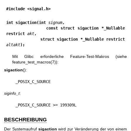
#include <signal.h>
int sigaction(int 
signum
,
              const struct sigaction *_Nullable 
restrict 
akt
,
              struct sigaction *_Nullable restrict 
altakt
);
Mit Glibc erforderliche Feature-Test-Makros (siehe
feature_test_macros(7)
):
sigaction
():
    _POSIX_C_SOURCE
siginfo_t
:
    _POSIX_C_SOURCE >= 199309L
BESCHREIBUNG
Der Systemaufruf
sigaction
wird zur Veränderung der von einem