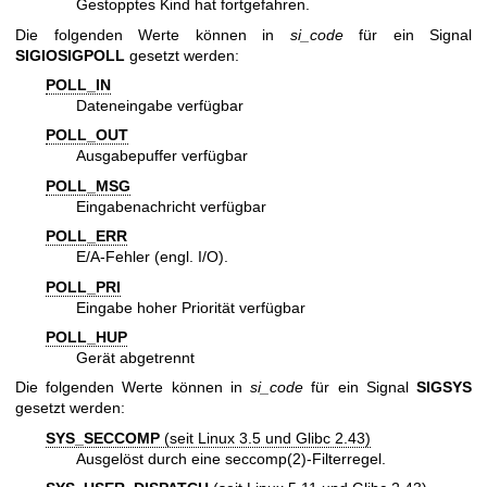
Gestopptes Kind hat fortgefahren.
Die folgenden Werte können in
si_code
für ein Signal
SIGIO
SIGPOLL
gesetzt werden:
POLL_IN
Dateneingabe verfügbar
POLL_OUT
Ausgabepuffer verfügbar
POLL_MSG
Eingabenachricht verfügbar
POLL_ERR
E/A-Fehler (engl. I/O).
POLL_PRI
Eingabe hoher Priorität verfügbar
POLL_HUP
Gerät abgetrennt
Die folgenden Werte können in
si_code
für ein Signal
SIGSYS
gesetzt werden:
SYS_SECCOMP
(seit Linux 3.5 und Glibc 2.43)
Ausgelöst durch eine
seccomp(2)
-Filterregel.