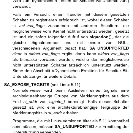
Wird zum dynamischen Testen für Schalter-Bit-Unterstützung
verwandt.
Falls ein Versuch, einen Handler mit diesem gesetzten
Schalter zu registrieren erfolgreich ist, wobei dieser Schalter
in
act->sa_flags
zusammen mit anderen Schaltern, die
möglicherweise vom Kernel nicht unterstützt werden, gesetzt
ist und ein sofort folgender Aufruf von
sigaction
(), der die
gleiche Signalnummer und mit einem von NULL
verschiedenen Argument
oldact
hat,
SA_UNSUPPORTED
clear
in
oldact->sa_flags
ergibt, dann kann
oldact->sa_flags
als Bitmaske verwandt werden, welche der möglicherweise
nicht unterstützten Schalter tatsächlich unterstützt werden.
Siehe den Abschnitt »Dynamisches Ermitteln für Schalter-Bit-
Unterstützung« für weitere Details.
SA_EXPOSE_TAGBITS
(seit Linux 5.11)
Normalerweise wird beim Ausliefern eines Signals eine
architekturabhängige Gruppe von Markierungsbits aus dem
Feld
si_addr
von
siginfo_t
bereinigt. Falls dieser Schalter
gesetzt ist, wird eine architekturabhängige Teilgruppe der
Markierungsbits in
si_addr
erhalten.
Programme, die mit Linux-Versionen älter als 5.11 kompatibel
sein müssen, müssen
SA_UNSUPPORTED
zur Ermittlung der
Unterstützung verwenden.