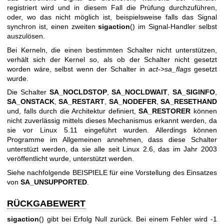
registriert wird und in diesem Fall die Prüfung durchzuführen,
oder, wo das nicht möglich ist, beispielsweise falls das Signal
synchron ist, einen zweiten
sigaction
() im Signal-Handler selbst
auszulösen.
Bei Kerneln, die einen bestimmten Schalter nicht unterstützen,
verhält sich der Kernel so, als ob der Schalter nicht gesetzt
worden wäre, selbst wenn der Schalter in
act->sa_flags
gesetzt
wurde.
Die Schalter
SA_NOCLDSTOP
,
SA_NOCLDWAIT
,
SA_SIGINFO
,
SA_ONSTACK
,
SA_RESTART
,
SA_NODEFER
,
SA_RESETHAND
und, falls durch die Architektur definiert,
SA_RESTORER
können
nicht zuverlässig mittels dieses Mechanismus erkannt werden, da
sie vor Linux 5.11 eingeführt wurden. Allerdings können
Programme im Allgemeinen annehmen, dass diese Schalter
unterstüzt werden, da sie alle seit Linux 2.6, das im Jahr 2003
veröffentlicht wurde, unterstützt werden.
Siehe nachfolgende BEISPIELE für eine Vorstellung des Einsatzes
von
SA_UNSUPPORTED
.
RÜCKGABEWERT
sigaction
() gibt bei Erfolg Null zurück. Bei einem Fehler wird -1