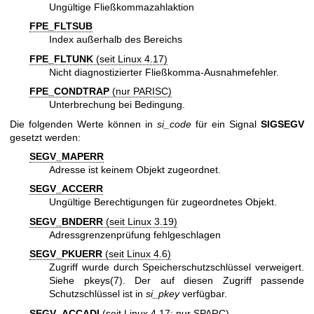
Ungültige Fließkommazahlaktion
FPE_FLTSUB
Index außerhalb des Bereichs
FPE_FLTUNK
(seit Linux 4.17)
Nicht diagnostizierter Fließkomma-Ausnahmefehler.
FPE_CONDTRAP
(nur PARISC)
Unterbrechung bei Bedingung.
Die folgenden Werte können in
si_code
für ein Signal
SIGSEGV
gesetzt werden:
SEGV_MAPERR
Adresse ist keinem Objekt zugeordnet.
SEGV_ACCERR
Ungültige Berechtigungen für zugeordnetes Objekt.
SEGV_BNDERR
(seit Linux 3.19)
Adressgrenzenprüfung fehlgeschlagen
SEGV_PKUERR
(seit Linux 4.6)
Zugriff wurde durch Speicherschutzschlüssel verweigert.
Siehe
pkeys(7)
. Der auf diesen Zugriff passende
Schutzschlüssel ist in
si_pkey
verfügbar.
SEGV_ACCADI
(seit Linux 4.17; nur SPARC)