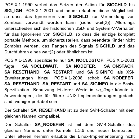
POSIX.1-1990 verbot das Setzen der Aktion für
SIGCHLD
bis
SIG_IGN
. POSIX.1-2001 und neuer erlauben diese Möglichkeit,
so dass das Ignorieren von
SIGCHLD
zur Vermeidung von
Zombies verwandt werden kann (siehe
wait(2)
). Allerdings
unterscheiden sich die historischen BSD- und System-V-Verhalten
für das Ignorieren von
SIGCHLD
, so dass die einzige komplett
portable Methode, um sicherzustellen, dass beendete Kinder nicht
Zombies werden, das Fangen des Signals
SIGCHLD
und das
Durchführen eines
wait(2)
oder ähnlichem ist.
POSIX.1-1990 spezifizierte nur
SA_NOCLDSTOP
. POSIX.1-2001
fügte
SA_NOCLDWAIT
,
SA_NODEFER
,
SA_ONSTACK
,
SA_RESETHAND
,
SA_RESTART
und
SA_SIGINFO
als XSI-
Erweiterungen hinzu. POSIX.1-2008 schob
SA_NODEFER
,
SA_RESETHAND
,
SA_RESTART
und
SA_SIGINFO
in die Basis-
Spezifikation. Benutzung letzterer Werte in
sa_flags
könnte in
Anwendungen, die für ältere UNIX-Implementierungen gedacht
sind, weniger portabel sein.
Der Schalter
SA_RESETHAND
ist zu dem SVr4-Schalter mit dem
gleichen Namen kompatibel.
Der Schalter
SA_NODEFER
ist mit dem SVr4-Schalter des
gleichen Namens unter Kerneln 1.3.9 und neuer kompatibel.
Unter älteren Kerneln erlaubte die Linux-Implementierung nicht