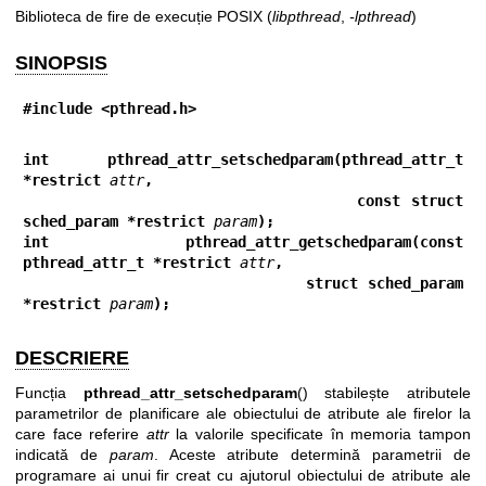
Biblioteca de fire de execuție POSIX (
libpthread
,
-lpthread
)
SINOPSIS
#include <pthread.h>
int pthread_attr_setschedparam(pthread_attr_t 
*restrict 
attr
,
                              const struct 
sched_param *restrict 
param
);
int pthread_attr_getschedparam(const 
pthread_attr_t *restrict 
attr
,
                              struct sched_param 
*restrict 
param
);
DESCRIERE
Funcția
pthread_attr_setschedparam
() stabilește atributele
parametrilor de planificare ale obiectului de atribute ale firelor la
care face referire
attr
la valorile specificate în memoria tampon
indicată de
param
. Aceste atribute determină parametrii de
programare ai unui fir creat cu ajutorul obiectului de atribute ale