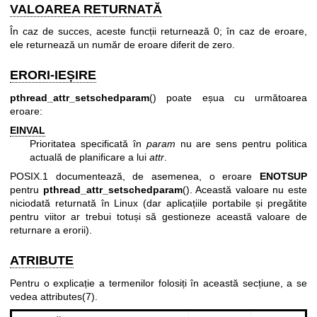
VALOAREA RETURNATĂ
În caz de succes, aceste funcții returnează 0; în caz de eroare,
ele returnează un număr de eroare diferit de zero.
ERORI-IEȘIRE
pthread_attr_setschedparam
() poate eșua cu următoarea
eroare:
EINVAL
Prioritatea specificată în
param
nu are sens pentru politica
actuală de planificare a lui
attr
.
POSIX.1 documentează, de asemenea, o eroare
ENOTSUP
pentru
pthread_attr_setschedparam
(). Această valoare nu este
niciodată returnată în Linux (dar aplicațiile portabile și pregătite
pentru viitor ar trebui totuși să gestioneze această valoare de
returnare a erorii).
ATRIBUTE
Pentru o explicație a termenilor folosiți în această secțiune, a se
vedea
attributes(7)
.