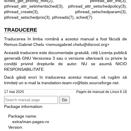
sched_get_priority_min(2)
,
pthread_attr_init(3)
,
pthread_attr_setinheritsched(3)
,
pthread_attr_setschedpolicy(3)
,
pthread_create(3)
,
pthread_setschedparam(3)
,
pthread_setschedprio(3)
,
pthreads(7)
,
sched(7)
TRADUCERE
Traducerea în limba română a acestui manual a fost făcută de
Remus-Gabriel Chelu <remusgabriel.chelu@disroot.org>
Această traducere este documentație gratuită; citiți
Licența publică
generală GNU Versiunea 3
sau o versiune ulterioară cu privire la
condiții privind drepturile de autor. NU se asumă NICIO
RESPONSABILITATE.
Dacă găsiți erori în traducerea acestui manual, vă rugăm să
trimiteți un e-mail la
translation-team-ro@lists.sourceforge.net
.
17 mai 2025
Pagini de manual de Linux 6.18
Package information:
Package name:
extra/man-pages-ro
Version: