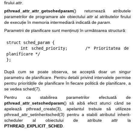
firului
attr
.
pthread_attr_attr_getschedparam
() returnează atributele
parametrilor de programare ale obiectului
attr
al atributelor firului
de execuție în memoria intermediară indicată de
param
.
Parametrii de planificare sunt menținuți în următoarea structură:
struct sched_param {

    int sched_priority;     /* Prioritatea de 
planificare */

};
După cum se poate observa, se acceptă doar un singur
parametru de planificare. Pentru detalii privind intervalele permise
pentru prioritățile de planificare în fiecare politică de planificare, a
se vedea
sched(7)
.
Pentru ca stabilirea parametrilor efectuată de
pthread_attr_setschedparam
() să aibă efect atunci când se
apelează
pthread_create(3)
, apelantul trebuie să utilizeze
pthread_attr_setinheritsched(3)
pentru a stabili atributul inherit-
scheduler al obiectului de atribute
attr
la
PTHREAD_EXPLICIT_SCHED
.