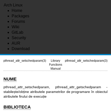
Arch Linux
Home
Packages
Forums
Wiki
GitLab
Security
AUR
Download
pthread_attr_setschedparam(3)
Library
pthread_attr_setschedparam(3)
Functions
Manual
NUME
pthread_attr_setschedparam, pthread_attr_getschedparam -
stabilește/obține atributele parametrilor de programare în obiectul
atributele firului de execuție
BIBLIOTECA