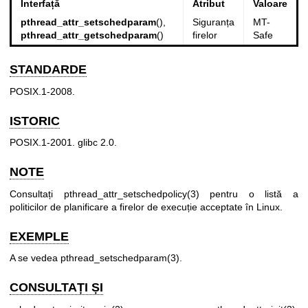
Interfață
Atribut
Valoare
pthread_attr_setschedparam
(),
Siguranța
MT-
pthread_attr_getschedparam
()
firelor
Safe
STANDARDE
POSIX.1-2008.
ISTORIC
POSIX.1-2001. glibc 2.0.
NOTE
Consultați
pthread_attr_setschedpolicy(3)
pentru o listă a
politicilor de planificare a firelor de execuție acceptate în Linux.
EXEMPLE
A se vedea
pthread_setschedparam(3)
.
CONSULTAȚI ȘI