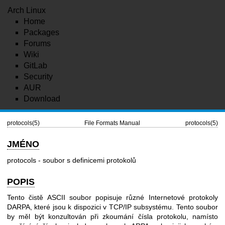
Arch Linux
Home
Packages
Forums
Wiki
GitLab
Security
AUR
Download
protocols(5)
File Formats Manual
protocols(5)
JMÉNO
protocols - soubor s definicemi protokolů
POPIS
Tento čistě ASCII soubor popisuje různé Internetové protokoly
DARPA, které jsou k dispozici v TCP/IP subsystému. Tento soubor
by měl být konzultován při zkoumání čísla protokolu, namísto