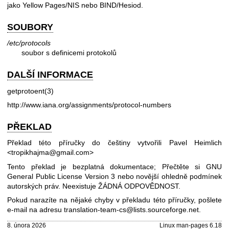
jako Yellow Pages/NIS nebo BIND/Hesiod.
SOUBORY
/etc/protocols
soubor s definicemi protokolů
DALŠÍ INFORMACE
getprotoent(3)
http://www.iana.org/assignments/protocol-numbers
PŘEKLAD
Překlad této příručky do češtiny vytvořili Pavel Heimlich
<tropikhajma@gmail.com>
Tento překlad je bezplatná dokumentace; Přečtěte si
GNU
General Public License Version 3
nebo novější ohledně podmínek
autorských práv. Neexistuje ŽÁDNÁ ODPOVĚDNOST.
Pokud narazíte na nějaké chyby v překladu této příručky, pošlete
e-mail na adresu
translation-team-cs@lists.sourceforge.net
.
8. února 2026
Linux man-pages 6.18