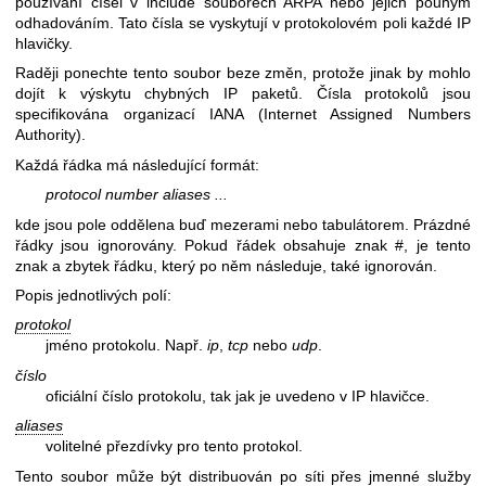
používání čísel v include souborech ARPA nebo jejich pouhým
odhadováním. Tato čísla se vyskytují v protokolovém poli každé IP
hlavičky.
Raději ponechte tento soubor beze změn, protože jinak by mohlo
dojít k výskytu chybných IP paketů. Čísla protokolů jsou
specifikována organizací IANA (Internet Assigned Numbers
Authority).
Každá řádka má následující formát:
protocol number aliases ...
kde jsou pole oddělena buď mezerami nebo tabulátorem. Prázdné
řádky jsou ignorovány. Pokud řádek obsahuje znak #, je tento
znak a zbytek řádku, který po něm následuje, také ignorován.
Popis jednotlivých polí:
protokol
jméno protokolu. Např.
ip
,
tcp
nebo
udp
.
číslo
oficiální číslo protokolu, tak jak je uvedeno v IP hlavičce.
aliases
volitelné přezdívky pro tento protokol.
Tento soubor může být distribuován po síti přes jmenné služby