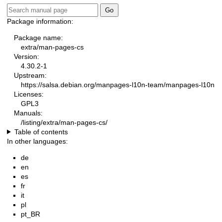
Package information:
Package name:
extra/man-pages-cs
Version:
4.30.2-1
Upstream:
https://salsa.debian.org/manpages-l10n-team/manpages-l10n
Licenses:
GPL3
Manuals:
/listing/extra/man-pages-cs/
Table of contents
In other languages:
de
en
es
fr
it
pl
pt_BR