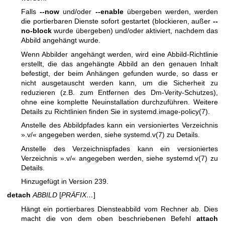
Falls
--now
und/oder
--enable
übergeben werden, werden
die portierbaren Dienste sofort gestartet (blockieren, außer
--
no-block
wurde übergeben) und/oder aktiviert, nachdem das
Abbild angehängt wurde.
Wenn Abbilder angehängt werden, wird eine Abbild-Richtlinie
erstellt, die das angehängte Abbild an den genauen Inhalt
befestigt, der beim Anhängen gefunden wurde, so dass er
nicht ausgetauscht werden kann, um die Sicherheit zu
reduzieren (z.B. zum Entfernen des Dm-Verity-Schutzes),
ohne eine komplette Neuinstallation durchzuführen. Weitere
Details zu Richtlinien finden Sie in
systemd.image-policy(7)
.
Anstelle des Abbildpfades kann ein versioniertes Verzeichnis
».v/« angegeben werden, siehe
systemd.v(7)
zu Details.
Anstelle des Verzeichnispfades kann ein versioniertes
Verzeichnis ».v/« angegeben werden, siehe
systemd.v(7)
zu
Details.
Hinzugefügt in Version 239.
detach
ABBILD
[
PRÄFIX…
]
Hängt ein portierbares Diensteabbild vom Rechner ab. Dies
macht die von dem oben beschriebenen Befehl
attach