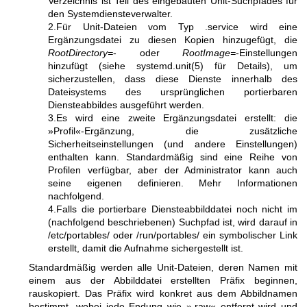
Verzeichnis ist Teil des eingebauten Unit-Suchpfades für
den Systemdiensteverwalter.
2.Für Unit-Dateien vom Typ .service wird eine
Ergänzungsdatei zu diesen Kopien hinzugefügt, die
RootDirectory=
- oder
RootImage=
-Einstellungen
hinzufügt (siehe
systemd.unit(5)
für Details), um
sicherzustellen, dass diese Dienste innerhalb des
Dateisystems des ursprünglichen portierbaren
Diensteabbildes ausgeführt werden.
3.Es wird eine zweite Ergänzungsdatei erstellt: die
»Profil«-Ergänzung, die zusätzliche
Sicherheitseinstellungen (und andere Einstellungen)
enthalten kann. Standardmäßig sind eine Reihe von
Profilen verfügbar, aber der Administrator kann auch
seine eigenen definieren. Mehr Informationen
nachfolgend.
4.Falls die portierbare Diensteabbilddatei noch nicht im
(nachfolgend beschriebenen) Suchpfad ist, wird darauf in
/etc/portables/ oder /run/portables/ ein symbolischer Link
erstellt, damit die Aufnahme sichergestellt ist.
Standardmäßig werden alle Unit-Dateien, deren Namen mit
einem aus der Abbilddatei erstellten Präfix beginnen,
rauskopiert. Das Präfix wird konkret aus dem Abbildnamen
bestimmt, wobei jede Endung wie ».raw« entfernt wird und