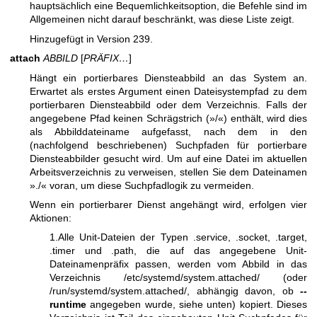
hauptsächlich eine Bequemlichkeitsoption, die Befehle sind im
Allgemeinen nicht darauf beschränkt, was diese Liste zeigt.
Hinzugefügt in Version 239.
attach
ABBILD
[
PRÄFIX…
]
Hängt ein portierbares Diensteabbild an das System an.
Erwartet als erstes Argument einen Dateisystempfad zu dem
portierbaren Diensteabbild oder dem Verzeichnis. Falls der
angegebene Pfad keinen Schrägstrich (»/«) enthält, wird dies
als Abbilddateiname aufgefasst, nach dem in den
(nachfolgend beschriebenen) Suchpfaden für portierbare
Diensteabbilder gesucht wird. Um auf eine Datei im aktuellen
Arbeitsverzeichnis zu verweisen, stellen Sie dem Dateinamen
»./« voran, um diese Suchpfadlogik zu vermeiden.
Wenn ein portierbarer Dienst angehängt wird, erfolgen vier
Aktionen:
1.Alle Unit-Dateien der Typen .service, .socket, .target,
.timer und .path, die auf das angegebene Unit-
Dateinamenpräfix passen, werden vom Abbild in das
Verzeichnis /etc/systemd/system.attached/ (oder
/run/systemd/system.attached/, abhängig davon, ob
--
runtime
angegeben wurde, siehe unten) kopiert. Dieses