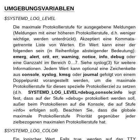
UMGEBUNGSVARIABLEN
$SYSTEMD_LOG_LEVEL
Die maximale Protokollierstufe für ausgegebene Meldungen
(Meldungen mit einer höheren Protokollierstufe, d.h. weniger
wichtige, werden unterdrückt). Akzeptiert eine Kommata-
getrennte Liste von Werten. Ein Wert kann einer der
folgenden sein (in Reihenfolge absteigender Bedeutung):
emerg
,
alert
,
crit
,
err
,
warning
,
notice
,
info
,
debug
oder
eine Ganzzahl im Bereich 0…7. Siehe
syslog(3)
für weitere
Informationen. Jedem Wert kann optional eine Zeichenkette
aus
console
,
syslog
,
kmsg
oder
journal
gefolgt von einem
Doppelpunkt vorangestellt werden, um die maximale
Protokollierstufe für dieses spezielle Protokollierziel zu setzen
(d.h.
SYSTEMD_LOG_LEVEL=debug,console:info
legt
fest, dass auf der Stufe »debug« protokolliert werden soll,
außer beim Protokollieren auf die Konsole, die auf Stufe
»info« erfolgen soll). Beachten Sie, dass die globale
maximale Protokollierstufe Priorität gegenüber jeder
zielbezogenen maximalen Protokollierstufe hat.
$SYSTEMD_LOG_COLOR
Ein logischer Wert. Falls true, werden auf das TTY