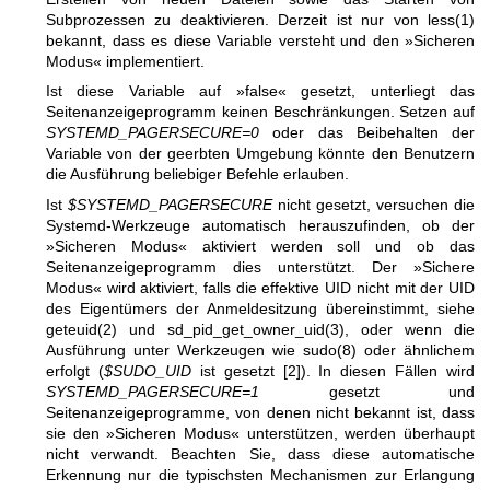
Subprozessen zu deaktivieren. Derzeit ist nur von
less(1)
bekannt, dass es diese Variable versteht und den »Sicheren
Modus« implementiert.
Ist diese Variable auf »false« gesetzt, unterliegt das
Seitenanzeigeprogramm keinen Beschränkungen. Setzen auf
SYSTEMD_PAGERSECURE=0
oder das Beibehalten der
Variable von der geerbten Umgebung könnte den Benutzern
die Ausführung beliebiger Befehle erlauben.
Ist
$SYSTEMD_PAGERSECURE
nicht gesetzt, versuchen die
Systemd-Werkzeuge automatisch herauszufinden, ob der
»Sicheren Modus« aktiviert werden soll und ob das
Seitenanzeigeprogramm dies unterstützt. Der »Sichere
Modus« wird aktiviert, falls die effektive UID nicht mit der UID
des Eigentümers der Anmeldesitzung übereinstimmt, siehe
geteuid(2)
und
sd_pid_get_owner_uid(3)
, oder wenn die
Ausführung unter Werkzeugen wie
sudo(8)
oder ähnlichem
erfolgt (
$SUDO_UID
ist gesetzt [2]). In diesen Fällen wird
SYSTEMD_PAGERSECURE=1
gesetzt und
Seitenanzeigeprogramme, von denen nicht bekannt ist, dass
sie den »Sicheren Modus« unterstützen, werden überhaupt
nicht verwandt. Beachten Sie, dass diese automatische
Erkennung nur die typischsten Mechanismen zur Erlangung