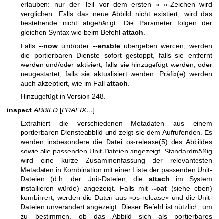
erlauben: nur der Teil vor dem ersten »_«-Zeichen wird
verglichen. Falls das neue Abbild nicht existiert, wird das
bestehende nicht abgehängt. Die Parameter folgen der
gleichen Syntax wie beim Befehl
attach
.
Falls
--now
und/oder
--enable
übergeben werden, werden
die portierbaren Dienste sofort gestoppt, falls sie entfernt
werden und/oder aktiviert, falls sie hinzugefügt werden, oder
neugestartet, falls sie aktualisiert werden. Präfix(e) werden
auch akzeptiert, wie im Fall
attach
.
Hinzugefügt in Version 248.
inspect
ABBILD
[
PRÄFIX…
]
Extrahiert die verschiedenen Metadaten aus einem
portierbaren Diensteabbild und zeigt sie dem Aufrufenden. Es
werden insbesondere die Datei
os-release(5)
des Abbildes
sowie alle passenden Unit-Dateien angezeigt. Standardmäßig
wird eine kurze Zusammenfassung der relevantesten
Metadaten in Kombination mit einer Liste der passenden Unit-
Dateien (d.h. der Unit-Dateien, die
attach
im System
installieren würde) angezeigt. Falls mit
--cat
(siehe oben)
kombiniert, werden die Daten aus »os-release« und die Unit-
Dateien unverändert angezeigt. Dieser Befehl ist nützlich, um
zu bestimmen, ob das Abbild sich als portierbares