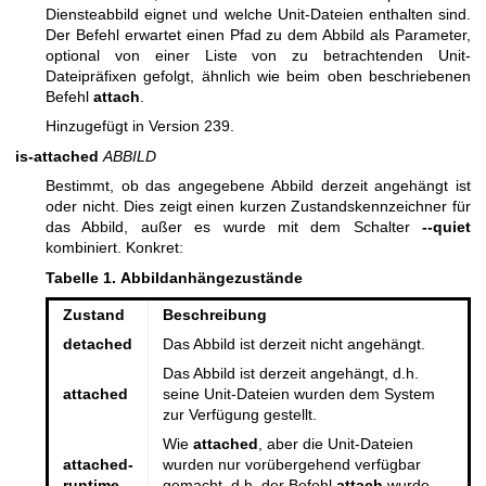
Diensteabbild eignet und welche Unit-Dateien enthalten sind.
Der Befehl erwartet einen Pfad zu dem Abbild als Parameter,
optional von einer Liste von zu betrachtenden Unit-
Dateipräfixen gefolgt, ähnlich wie beim oben beschriebenen
Befehl
attach
.
Hinzugefügt in Version 239.
is-attached
ABBILD
Bestimmt, ob das angegebene Abbild derzeit angehängt ist
oder nicht. Dies zeigt einen kurzen Zustandskennzeichner für
das Abbild, außer es wurde mit dem Schalter
--quiet
kombiniert. Konkret:
Tabelle 1. Abbildanhängezustände
Zustand
Beschreibung
detached
Das Abbild ist derzeit nicht angehängt.
Das Abbild ist derzeit angehängt, d.h.
attached
seine Unit-Dateien wurden dem System
zur Verfügung gestellt.
Wie
attached
, aber die Unit-Dateien
attached-
wurden nur vorübergehend verfügbar
runtime
gemacht, d.h. der Befehl
attach
wurde