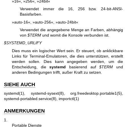
»16«, »256«, »24bit«
Verwendet immer die 16, 256 bzw. 24-bit-ANSI-
Basisfarben.
»auto-16«, »auto-256«, »auto-24bit«
Verwendet die angegebene Menge an Farben, abhängig
von
$TERM
und womit die Konsole verbunden ist.
$SYSTEMD_URLIFY
Dies muss ein logischer Wert sein. Er steuert, ob anklickbare
Links für Terminal-Emulatoren, die dies unterstützen, erstellt
werden sollen. Dies kann angegeben werden, um die
Entscheidung, die
systemd
basierend auf
$TERM
und
anderen Bedingungen trifft, außer Kraft zu setzen.
SIEHE AUCH
systemd(1)
,
systemd-sysext(8)
,
org.freedesktop.portable1(5)
,
systemd-portabled.service(8)
,
importctl(1)
ANMERKUNGEN
1.
Portable Dienste