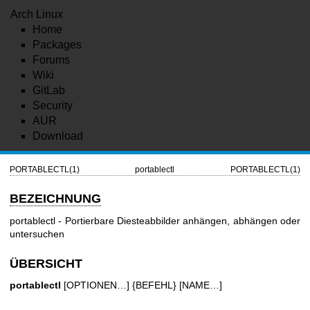
Arch Linux
Home
Packages
Forums
Wiki
GitLab
Security
AUR
Download
PORTABLECTL(1)
portablectl
PORTABLECTL(1)
BEZEICHNUNG
portablectl - Portierbare Diesteabbilder anhängen, abhängen oder
untersuchen
ÜBERSICHT
portablectl
[OPTIONEN…] {BEFEHL} [NAME…]