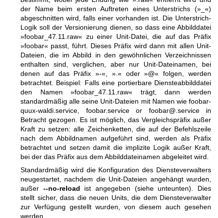
der Name beim ersten Auftreten eines Unterstrichs (»_«)
abgeschnitten wird, falls einer vorhanden ist. Die Unterstrich-
Logik soll der Versionierung dienen, so dass eine Abbilddatei
»foobar_47.11.raw« zu einer Unit-Datei, die auf das Präfix
»foobar« passt, führt. Dieses Präfix wird dann mit allen Unit-
Dateien, die im Abbild in den gewöhnlichen Verzeichnissen
enthalten sind, verglichen, aber nur Unit-Dateinamen, bei
denen auf das Präfix »-«, ».« oder »@« folgen, werden
betrachtet. Beispiel: Falls eine portierbare Diensteabbilddatei
den Namen »foobar_47.11.raw« trägt, dann werden
standardmäßig alle seine Unit-Dateien mit Namen wie foobar-
quux-waldi.service, foobar.service or foobar@.service in
Betracht gezogen. Es ist möglich, das Vergleichspräfix außer
Kraft zu setzen: alle Zeichenketten, die auf der Befehlszeile
nach dem Abbildnamen aufgeführt sind, werden als Präfix
betrachtet und setzen damit die implizite Logik außer Kraft,
bei der das Präfix aus dem Abbilddateinamen abgeleitet wird.
Standardmäßig wird die Konfiguration des Diensteverwalters
neugestartet, nachdem die Unit-Dateien angehängt wurden,
außer
--no-reload
ist angegeben (siehe unteunten). Dies
stellt sicher, dass die neuen Units, die dem Diensteverwalter
zur Verfügung gestellt wurden, von diesem auch gesehen
werden.