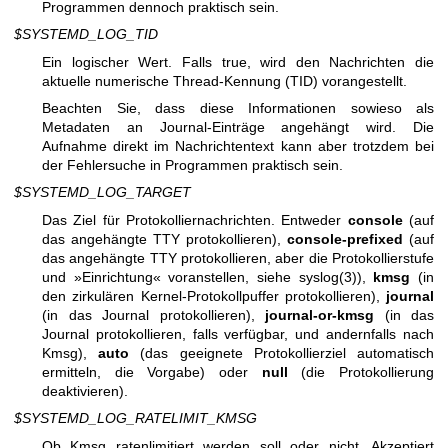
Programmen dennoch praktisch sein.
$SYSTEMD_LOG_TID
Ein logischer Wert. Falls true, wird den Nachrichten die
aktuelle numerische Thread-Kennung (TID) vorangestellt.
Beachten Sie, dass diese Informationen sowieso als
Metadaten an Journal-Einträge angehängt wird. Die
Aufnahme direkt im Nachrichtentext kann aber trotzdem bei
der Fehlersuche in Programmen praktisch sein.
$SYSTEMD_LOG_TARGET
Das Ziel für Protokolliernachrichten. Entweder
console
(auf
das angehängte TTY protokollieren),
console-prefixed
(auf
das angehängte TTY protokollieren, aber die Protokollierstufe
und »Einrichtung« voranstellen, siehe
syslog(3)
),
kmsg
(in
den zirkulären Kernel-Protokollpuffer protokollieren),
journal
(in das Journal protokollieren),
journal-or-kmsg
(in das
Journal protokollieren, falls verfügbar, und andernfalls nach
Kmsg),
auto
(das geeignete Protokollierziel automatisch
ermitteln, die Vorgabe) oder
null
(die Protokollierung
deaktivieren).
$SYSTEMD_LOG_RATELIMIT_KMSG
Ob Kmsg ratenlimitiert werden soll oder nicht. Akzeptiert