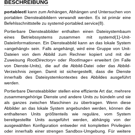
BESCHREIBUNG
portablectl
kann zum Anhängen, Abhängen und Untersuchen von
portablen Diensteabbildern verwandt werden. Es ist primär eine
Befehlsschnittstelle zu
systemd-portabled.service(8)
.
Portierbare Diensteabbilder enthalten einen Dateisystembaum
eines Betriebssystems zusammen mit
systemd(1)
-Unit-
Dateiinformationen. Ein Diensteabbild kann an das lokale System
»angehängt« sein. Falls angehängt, wird eine Gruppe von Unit-
Dateien von dem Abbild zum Rechner kopiert und mit der
Zuweisung
RootDirectory=
oder
RootImage=
erweitert (im Falle
von Dienste-Units), die auf die Abbild-Datei oder das Abbild-
Verzeichnis zeigen. Damit ist sichergestellt, dass die Dienste
innerhalb des Dateisystemkontextes des Abbildes ausgeführt
werden.
Portierbare Diensteabbilder stellen eine effiziente Art dar, mehrere
zusammengehörige Dienste und andere Units zu bündeln und sie
als ganzes zwischen Maschinen zu übertragen. Wenn diese
Abbilder an das lokale System angebunden werden, können die
enthaltenen Units größtenteils wie reguläre, vom System
bereitgestellte Units ausgeführt werden, abhängig von der
ausgewählten Konfiguration entweder mit kompletten Privilegien
oder innerhalb einer strengen Sandbox-Umgebung. Für weitere