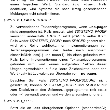
einen logischen Wert. Standardmäßig »true«. Falls
deaktiviert, wird Systemd die nach Kmsg geschriebenen
Meldungen nicht ratenlimitieren.
$SYSTEMD_PAGER
,
$PAGER
Zu verwendendes Textanzeigeprogramm, wenn
--no-pager
nicht angegeben ist. Falls gesetzt, wird
$SYSTEMD_PAGER
verwandt, andernfalls
$PAGER
. setzt
$PAGER
außer Kraft.
Falls weder
$SYSTEMD_PAGER
noch
$PAGER
gesetzt sind,
wird eine Reihe wohlbekannter Implementierungen von
Textanzeigeprogrammen der Reihe nach ausprobiert,
einschließlich
less(1)
und
more(1)
, bis eines gefunden wird.
Falls keine Implementierung eines Textanzeigeprogramms
gefunden wird, wird keines aufgerufen. Setzen dieser
Umgebungsvariablen auf die leere Zeichenkette oder den
Wert »cat« ist äquivalent zur Übergabe von
--no-pager
.
Beachten Sie: Falls
$SYSTEMD_PAGERSECURE
nicht
gesetzt ist, können
$SYSTEMD_PAGER
und
$PAGER
nur
zum Deaktivieren des Seitenanzeigeprogramms (mit »cat«
oder »«) verwandt werden und werden ansonsten ignoriert.
$SYSTEMD_LESS
Setzt die an
less
übergebenen Optionen (standardmäßig