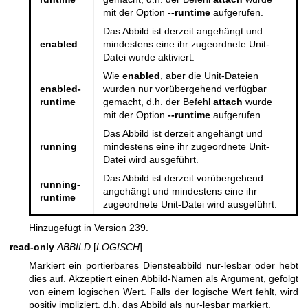
mit der Option
--runtime
aufgerufen.
Das Abbild ist derzeit angehängt und
enabled
mindestens eine ihr zugeordnete Unit-
Datei wurde aktiviert.
Wie
enabled
, aber die Unit-Dateien
enabled-
wurden nur vorübergehend verfügbar
runtime
gemacht, d.h. der Befehl
attach
wurde
mit der Option
--runtime
aufgerufen.
Das Abbild ist derzeit angehängt und
running
mindestens eine ihr zugeordnete Unit-
Datei wird ausgeführt.
Das Abbild ist derzeit vorübergehend
running-
angehängt und mindestens eine ihr
runtime
zugeordnete Unit-Datei wird ausgeführt.
Hinzugefügt in Version 239.
read-only
ABBILD
[
LOGISCH
]
Markiert ein portierbares Diensteabbild nur-lesbar oder hebt
dies auf. Akzeptiert einen Abbild-Namen als Argument, gefolgt
von einem logischen Wert. Falls der logische Wert fehlt, wird
positiv impliziert, d.h. das Abbild als nur-lesbar markiert.