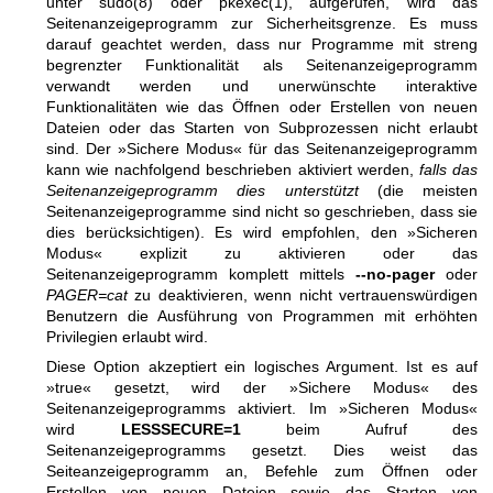
unter
sudo(8)
oder
pkexec(1)
, aufgerufen, wird das
Seitenanzeigeprogramm zur Sicherheitsgrenze. Es muss
darauf geachtet werden, dass nur Programme mit streng
begrenzter Funktionalität als Seitenanzeigeprogramm
verwandt werden und unerwünschte interaktive
Funktionalitäten wie das Öffnen oder Erstellen von neuen
Dateien oder das Starten von Subprozessen nicht erlaubt
sind. Der »Sichere Modus« für das Seitenanzeigeprogramm
kann wie nachfolgend beschrieben aktiviert werden,
falls das
Seitenanzeigeprogramm dies unterstützt
(die meisten
Seitenanzeigeprogramme sind nicht so geschrieben, dass sie
dies berücksichtigen). Es wird empfohlen, den »Sicheren
Modus« explizit zu aktivieren oder das
Seitenanzeigeprogramm komplett mittels
--no-pager
oder
PAGER=cat
zu deaktivieren, wenn nicht vertrauenswürdigen
Benutzern die Ausführung von Programmen mit erhöhten
Privilegien erlaubt wird.
Diese Option akzeptiert ein logisches Argument. Ist es auf
»true« gesetzt, wird der »Sichere Modus« des
Seitenanzeigeprogramms aktiviert. Im »Sicheren Modus«
wird
LESSSECURE=1
beim Aufruf des
Seitenanzeigeprogramms gesetzt. Dies weist das
Seiteanzeigeprogramm an, Befehle zum Öffnen oder
Erstellen von neuen Dateien sowie das Starten von