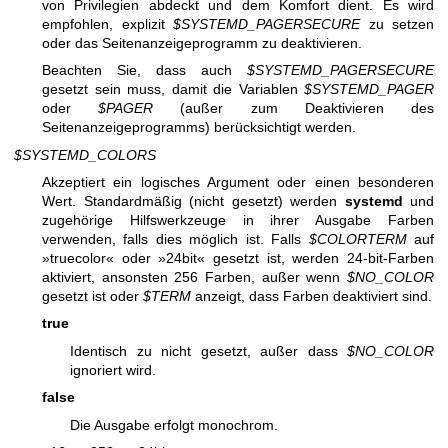
von Privilegien abdeckt und dem Komfort dient. Es wird
empfohlen, explizit
$SYSTEMD_PAGERSECURE
zu setzen
oder das Seitenanzeigeprogramm zu deaktivieren.
Beachten Sie, dass auch
$SYSTEMD_PAGERSECURE
gesetzt sein muss, damit die Variablen
$SYSTEMD_PAGER
oder
$PAGER
(außer zum Deaktivieren des
Seitenanzeigeprogramms) berücksichtigt werden.
$SYSTEMD_COLORS
Akzeptiert ein logisches Argument oder einen besonderen
Wert. Standardmäßig (nicht gesetzt) werden
systemd
und
zugehörige Hilfswerkzeuge in ihrer Ausgabe Farben
verwenden, falls dies möglich ist. Falls
$COLORTERM
auf
»truecolor« oder »24bit« gesetzt ist, werden 24-bit-Farben
aktiviert, ansonsten 256 Farben, außer wenn
$NO_COLOR
gesetzt ist oder
$TERM
anzeigt, dass Farben deaktiviert sind.
true
Identisch zu nicht gesetzt, außer dass
$NO_COLOR
ignoriert wird.
false
Die Ausgabe erfolgt monochrom.