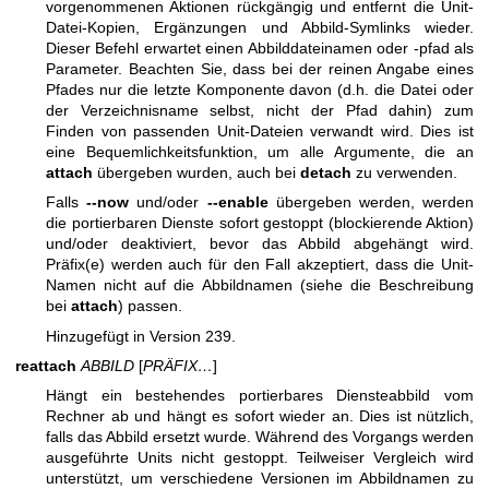
vorgenommenen Aktionen rückgängig und entfernt die Unit-
Datei-Kopien, Ergänzungen und Abbild-Symlinks wieder.
Dieser Befehl erwartet einen Abbilddateinamen oder -pfad als
Parameter. Beachten Sie, dass bei der reinen Angabe eines
Pfades nur die letzte Komponente davon (d.h. die Datei oder
der Verzeichnisname selbst, nicht der Pfad dahin) zum
Finden von passenden Unit-Dateien verwandt wird. Dies ist
eine Bequemlichkeitsfunktion, um alle Argumente, die an
attach
übergeben wurden, auch bei
detach
zu verwenden.
Falls
--now
und/oder
--enable
übergeben werden, werden
die portierbaren Dienste sofort gestoppt (blockierende Aktion)
und/oder deaktiviert, bevor das Abbild abgehängt wird.
Präfix(e) werden auch für den Fall akzeptiert, dass die Unit-
Namen nicht auf die Abbildnamen (siehe die Beschreibung
bei
attach
) passen.
Hinzugefügt in Version 239.
reattach
ABBILD
[
PRÄFIX…
]
Hängt ein bestehendes portierbares Diensteabbild vom
Rechner ab und hängt es sofort wieder an. Dies ist nützlich,
falls das Abbild ersetzt wurde. Während des Vorgangs werden
ausgeführte Units nicht gestoppt. Teilweiser Vergleich wird
unterstützt, um verschiedene Versionen im Abbildnamen zu