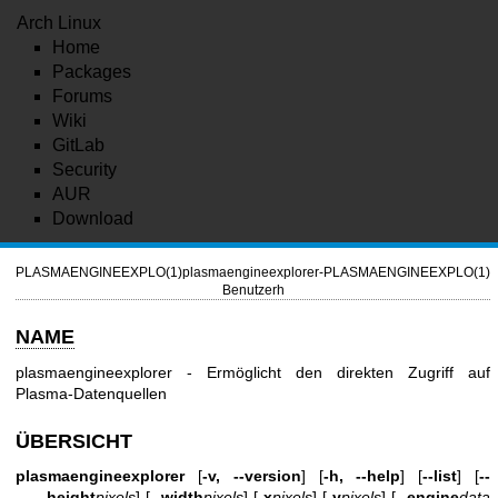
Arch Linux
Home
Packages
Forums
Wiki
GitLab
Security
AUR
Download
PLASMAENGINEEXPLO(1)
plasmaengineexplorer-
PLASMAENGINEEXPLO(1)
Benutzerh
NAME
plasmaengineexplorer - Ermöglicht den direkten Zugriff auf
Plasma-Datenquellen
ÜBERSICHT
plasmaengineexplorer
[
-v, --version
] [
-h, --help
] [
--list
] [
--
height
pixels
] [
--width
pixels
] [
-x
pixels
] [
-y
pixels
] [
--engine
data