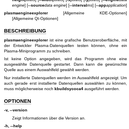
engine
] [
--source
data engine
] [
--interval
ms
] [
--app
application
]
plasmaengineexplorer
[Allgemeine KDE-Optionen]
[Allgemeine Qt-Optionen]
BESCHREIBUNG
plasmaengineexplorer
ist eine grafische Benutzeroberfläche, mit
der Entwickler Plasma-Datenquellen testen können, ohne ein
Plasma-Miniprogramm zu schreiben.
Ist keine Option angegeben, wird das Programm ohne eine
ausgewählte Datenquelle gestartet. Dann kann die gewünschte
Quelle aus einem Auswahlfeld gewählt werden.
Nur installierte Datenquellen werden im Auswahlfeld angezeigt. Um
auch gerade erst installierte Datenquellen auswählen zu können,
muss möglicherweise noch
kbuildsycoca4
ausgeführt werden.
OPTIONEN
-v, --version
Zeigt Informationen über die Version an.
-h, --help