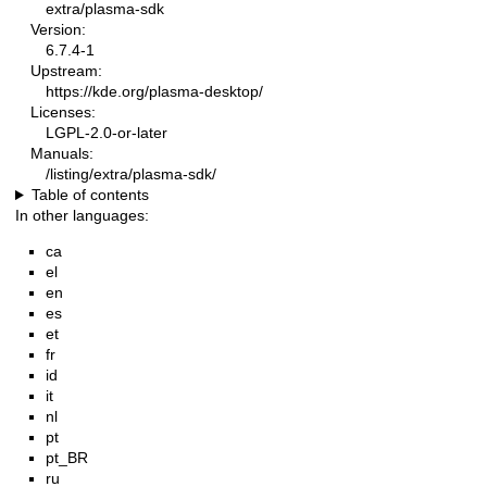
extra/plasma-sdk
Version:
6.7.4-1
Upstream:
https://kde.org/plasma-desktop/
Licenses:
LGPL-2.0-or-later
Manuals:
/listing/extra/plasma-sdk/
Table of contents
In other languages:
ca
el
en
es
et
fr
id
it
nl
pt
pt_BR
ru