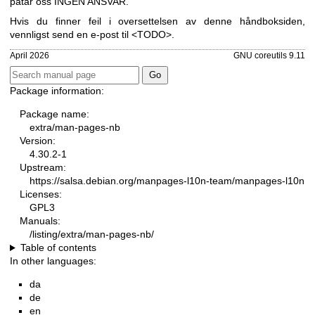
påtar oss INGEN ANSVAR.
Hvis du finner feil i oversettelsen av denne håndboksiden,
vennligst send en e-post til <TODO>.
April 2026
GNU coreutils 9.11
Package information:
Package name:
extra/man-pages-nb
Version:
4.30.2-1
Upstream:
https://salsa.debian.org/manpages-l10n-team/manpages-l10n
Licenses:
GPL3
Manuals:
/listing/extra/man-pages-nb/
Table of contents
In other languages:
da
de
en