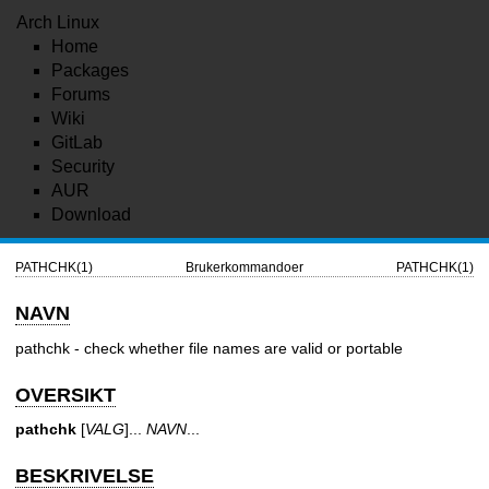
Arch Linux
Home
Packages
Forums
Wiki
GitLab
Security
AUR
Download
PATHCHK(1)
Brukerkommandoer
PATHCHK(1)
NAVN
pathchk - check whether file names are valid or portable
OVERSIKT
pathchk
[
VALG
]...
NAVN
...
BESKRIVELSE