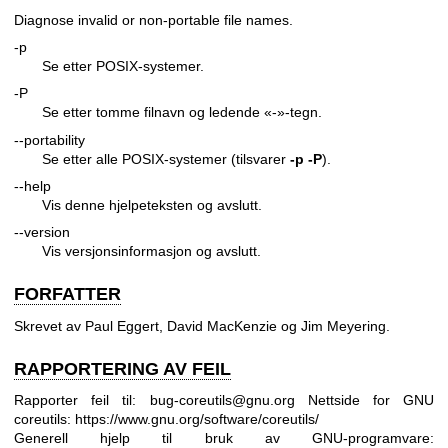
Diagnose invalid or non-portable file names.
-p
Se etter POSIX-systemer.
-P
Se etter tomme filnavn og ledende «-»-tegn.
--portability
Se etter alle POSIX-systemer (tilsvarer
-p
-P
).
--help
Vis denne hjelpeteksten og avslutt.
--version
Vis versjonsinformasjon og avslutt.
FORFATTER
Skrevet av Paul Eggert, David MacKenzie og Jim Meyering.
RAPPORTERING AV FEIL
Rapporter feil til: bug-coreutils@gnu.org
Nettside for GNU
coreutils:
https://www.gnu.org/software/coreutils/
Generell hjelp til bruk av GNU-programvare: