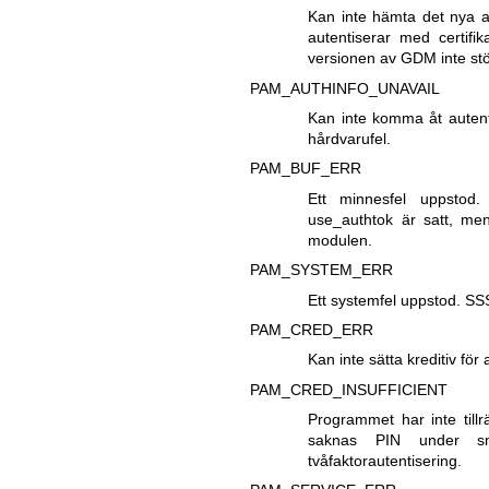
Kan inte hämta det nya a
autentiserar med certifik
versionen av GDM inte stödj
PAM_AUTHINFO_UNAVAIL
Kan inte komma åt autenti
hårdvarufel.
PAM_BUF_ERR
Ett minnesfel uppstod.
use_authtok är satt, men
modulen.
PAM_SYSTEM_ERR
Ett systemfel uppstod. SSS
PAM_CRED_ERR
Kan inte sätta kreditiv fö
PAM_CRED_INSUFFICIENT
Programmet har inte tillr
saknas PIN under sma
tvåfaktorautentisering.