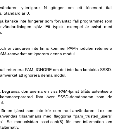
ändaren ytterligare N gånger om ett lösenord ifall
s. Standard är 0.
ga kanske inte fungerar som förväntat ifall programmet som
vändardialogen själv. Ett typiskt exempel är
sshd
med
n
.
och användaren inte finns kommer PAM-modulen returnera
AM-ramverket att ignorera denna modul.
kall returnera PAM_IGNORE om det inte kan kontakta SSSD-
amverket att ignorera denna modul.
att begränsa domänerna en viss PAM-tjänst tillåts autentisera
 kommaseparerad lista över SSSD-domännamn som de
nf.
ör en tjänst som inte kör som root-användaren, t.ex. en
användas tillsammans med flaggorna “pam_trusted_users”
ns”. Se manualsidan
sssd.conf(5)
för mer information om
lternativ.