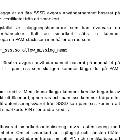
lagga är att låta SSSD avgöra användarnamnet baserat på
. certifikatet från ett smartkort.
gsfallet är inloggningshanterare som kan övervaka en
orthändelser. Ifall en smartkort sätts in kommer
ropa en PAM-stack som innehåller en rad som
D försöka avgöra användarnamnet baserat på innehållet på
 det till pam_sss som slutligen kommer lägga det på PAM-
om kreditiv. Med denna flagga kommer kreditiv begärda av
kt ett lösenord, ignoreras och pam_sss kommer fråga efter
å förautentiseringssvaret från SSSD kan pam_sss komma att
tt smartkorts-PIN eller andra kreditiv.
tbaserad smartkortsautentisering, d.v.s. autentisering med
nheter. Om ett smartkort är tillgängligt och tjänsten tillåter
kommer användaren frågas om ett PIN och certifikatbaserad