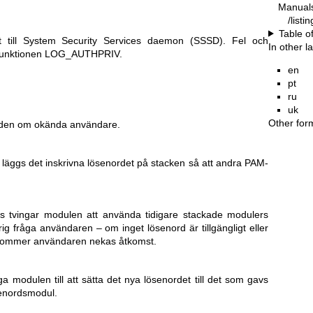
Manual
/listi
Table o
t till System Security Services daemon (SSSD). Fel och
In other 
unktionen LOG_AUTHPRIV.
en
pt
ru
uk
Other for
den om okända användare.
 läggs det inskrivna lösenordet på stacken så att andra PAM-
.
s tvingar modulen att använda tidigare stackade modulers
g fråga användaren – om inget lösenord är tillgängligt eller
 kommer användaren nekas åtkomst.
a modulen till att sätta det nya lösenordet till det som gavs
senordsmodul.