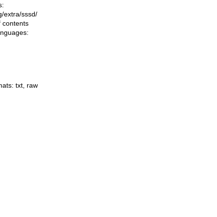
s:
ng/extra/sssd/
f contents
languages:
mats:
txt
,
raw