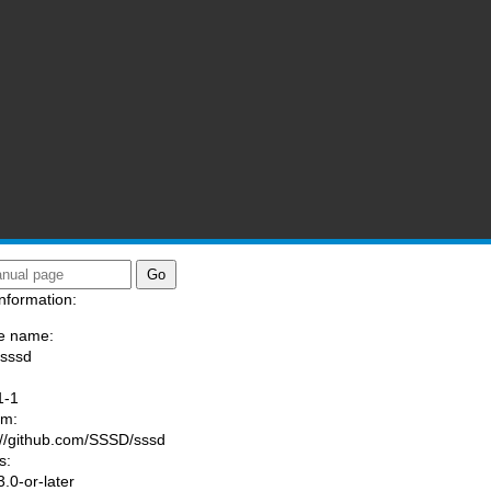
nformation:
e name:
/sssd
:
1-1
am:
://github.com/SSSD/sssd
s:
.0-or-later