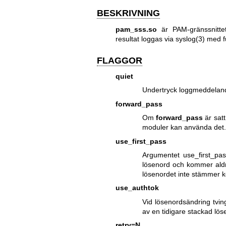
BESKRIVNING
pam_sss.so
är PAM-gränssnitte
resultat loggas via
syslog(3)
med f
FLAGGOR
quiet
Undertryck loggmeddelan
forward_pass
Om
forward_pass
är satt
moduler kan använda det
use_first_pass
Argumentet use_first_pas
lösenord och kommer aldri
lösenordet inte stämmer
use_authtok
Vid lösenordsändring tving
av en tidigare stackad lö
retry=N