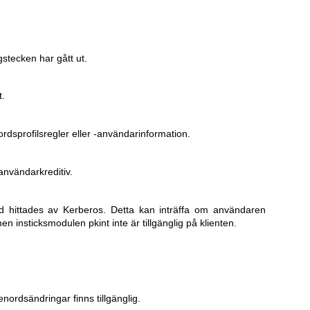
stecken har gått ut.
t.
rdsprofilsregler eller -användarinformation.
nvändarkreditiv.
d hittades av Kerberos. Detta kan inträffa om användaren
men insticksmodulen pkint inte är tillgänglig på klienten.
ordsändringar finns tillgänglig.