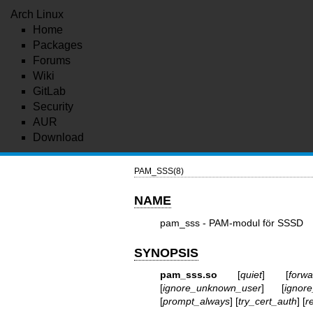
Arch Linux
Home
Packages
Forums
Wiki
GitLab
Security
AUR
Download
PAM_SSS(8)
NAME
pam_sss - PAM-modul för SSSD
SYNOPSIS
pam_sss.so
[
quiet
] [
forw
[
ignore_unknown_user
] [
ignore
[
prompt_always
] [
try_cert_auth
] [
r