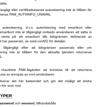
sätta
ngligt eller certifikatbaserad autentisering inte är tillåten för
eturneras PAM_AUTHINFO_UNAVAIL.
 autentisering, d.v.s. autentisering med smartkort eller
smartkort inte är tillgängligt ombeds användaren att sätta in
änta på ett smartkort tills tidsgränsen definierad av
t har passerats, se
sssd.conf(5)
för detaljer.
tillgängligt efter att tidsgränsen passerats eller om
sering inte är tillåten för den aktuella tjänsten returneras
L.
authtok PAM-åtgärden att kortsluta till att returnera
s.so anropas av root-användaren.
ktiverar det här beteendet och gör det möjligt att ändra
u kör som root.
TYPER
assword
och
session
) tillhandahålls.