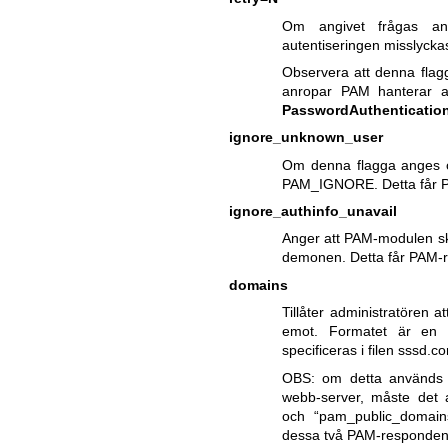
Om angivet frågas anv
autentiseringen misslycka
Observera att denna flag
anropar PAM hanterar an
PasswordAuthenticatio
ignore_unknown_user
Om denna flagga anges 
PAM_IGNORE. Detta får P
ignore_authinfo_unavail
Anger att PAM-modulen s
demonen. Detta får PAM-r
domains
Tillåter administratören 
emot. Formatet är en
specificeras i filen sssd.co
OBS: om detta används f
webb-server, måste det 
och “pam_public_domai
dessa två PAM-respondenta