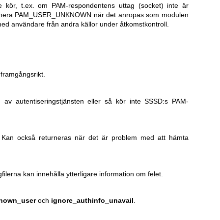
kör, t.ex. om PAM-respondentens uttag (socket) inte är
eturnera PAM_USER_UNKNOWN när det anropas som modulen
ed användare från andra källor under åtkomstkontroll.
framgångsrikt.
 av autentiseringstjänsten eller så kör inte SSSD:s PAM-
g. Kan också returneras när det är problem med att hämta
lerna kan innehålla ytterligare information om felet.
known_user
och
ignore_authinfo_unavail
.