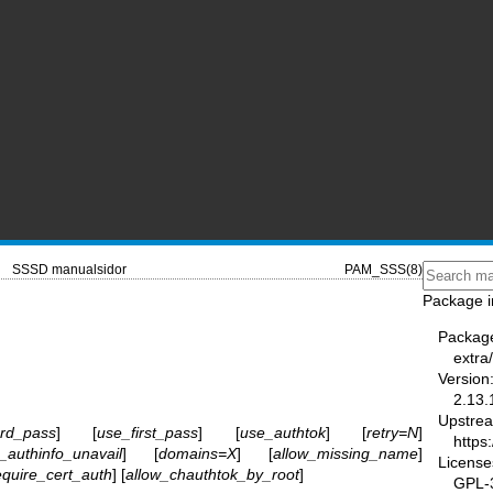
SSSD manualsidor
PAM_SSS(8)
Package i
Packag
extra
Version
2.13.
Upstre
ard_pass
] [
use_first_pass
] [
use_authtok
] [
retry=N
]
https
_authinfo_unavail
] [
domains=X
] [
allow_missing_name
]
License
equire_cert_auth
] [
allow_chauthtok_by_root
]
GPL-3