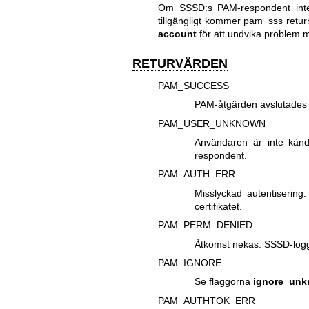
Om SSSD:s PAM-respondent inte 
tillgängligt kommer pam_sss r
account
för att undvika problem m
RETURVÄRDEN
PAM_SUCCESS
PAM-åtgärden avslutades 
PAM_USER_UNKNOWN
Användaren är inte känd
respondent.
PAM_AUTH_ERR
Misslyckad autentiserin
certifikatet.
PAM_PERM_DENIED
Åtkomst nekas. SSSD-loggfi
PAM_IGNORE
Se flaggorna
ignore_un
PAM_AUTHTOK_ERR