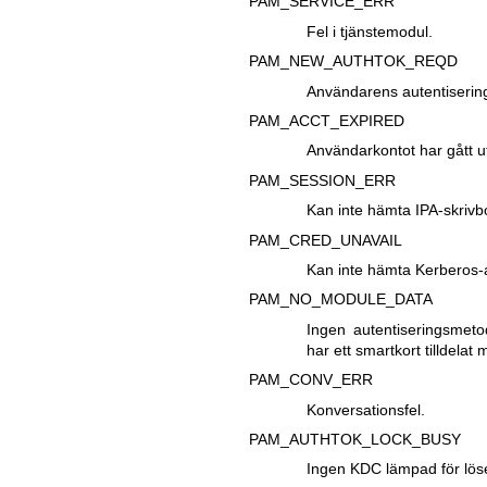
PAM_SERVICE_ERR
Fel i tjänstemodul.
PAM_NEW_AUTHTOK_REQD
Användarens autentisering
PAM_ACCT_EXPIRED
Användarkontot har gått u
PAM_SESSION_ERR
Kan inte hämta IPA-skrivbo
PAM_CRED_UNAVAIL
Kan inte hämta Kerberos-a
PAM_NO_MODULE_DATA
Ingen autentiseringsmeto
har ett smartkort tilldelat 
PAM_CONV_ERR
Konversationsfel.
PAM_AUTHTOK_LOCK_BUSY
Ingen KDC lämpad för lösen