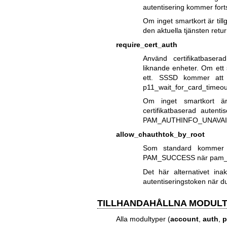
autentisering kommer fort
Om inget smartkort är tillgä
den aktuella tjänsten r
require_cert_auth
Använd certifikatbaserad
liknande enheter. Om ett 
ett. SSSD kommer att v
p11_wait_for_card_timeou
Om inget smartkort är 
certifikatbaserad autenti
PAM_AUTHINFO_UNAVAI
allow_chauthtok_by_root
Som standard kommer ch
PAM_SUCCESS när pam_ss
Det här alternativet ina
autentiseringstoken när d
TILLHANDAHÅLLNA MODUL
Alla modultyper (
account
,
auth
,
p