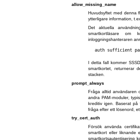
allow_missing_name
Huvudsyftet med denna f
ytterligare information, t.ex
Det aktuella användnin
smartkortläsare om k
inloggningshanteraren an
I detta fall kommer SSS
smartkortet, returnerar
stacken.
prompt_always
Fråga alltid användaren 
andra PAM-moduler, typis
kreditiv igen. Baserat p
fråga efter ett lösenord, e
try_cert_auth
Försök använda certifika
smartkort eller liknande e
smartkortsautentisering 