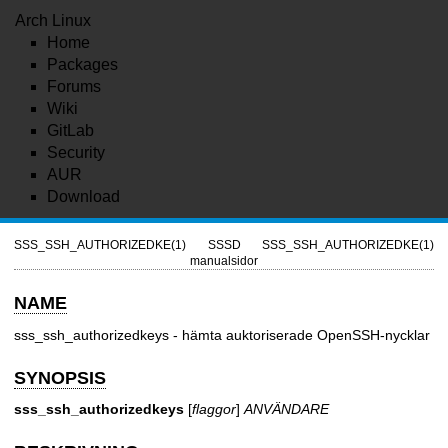
Arch Linux
Home
Packages
Forums
Wiki
GitLab
Security
AUR
Download
SSS_SSH_AUTHORIZEDKE(1)
SSSD
SSS_SSH_AUTHORIZEDKE(1)
manualsidor
NAME
sss_ssh_authorizedkeys - hämta auktoriserade OpenSSH-nycklar
SYNOPSIS
sss_ssh_authorizedkeys
[
flaggor
]
ANVÄNDARE