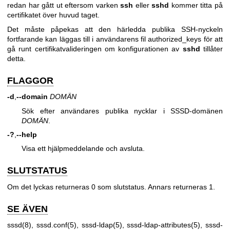
redan har gått ut eftersom varken
ssh
eller
sshd
kommer titta på
certifikatet över huvud taget.
Det måste påpekas att den härledda publika SSH-nyckeln
fortfarande kan läggas till i användarens fil authorized_keys för att
gå runt certifikatvalideringen om konfigurationen av
sshd
tillåter
detta.
FLAGGOR
-d
,
--domain
DOMÄN
Sök efter användares publika nycklar i SSSD-domänen
DOMÄN
.
-?
,
--help
Visa ett hjälpmeddelande och avsluta.
SLUTSTATUS
Om det lyckas returneras 0 som slutstatus. Annars returneras 1.
SE ÄVEN
sssd(8)
,
sssd.conf(5)
,
sssd-ldap(5)
,
sssd-ldap-attributes(5)
,
sssd-