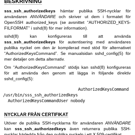
BESKRIVNING
sss_ssh_authorizedkeys
hämtar publika SSH-nycklar för
användaren
ANVÄNDARE
och skriver ut dem i formatet för
OpenSSH authorized_keys (se avsnittet “AUTHORIZED_KEYS-
FILFORMAT” i
sshd(8)
för mer information).
sshd(8)
kan konfigureras till att använda
sss_ssh_authorizedkeys
för autentisering med användares
publika nyckel om den är kompilerad med stöd för alternativet
“AuthorizedKeysCommand”. Se manualsidan
sshd_config(5)
för
mer detaljer om detta alternativ.
Om “AuthorizedKeysCommand” stödjs kan
sshd(8)
konfigureras
för att använda den genom att lägga in följande direktiv
sshd_config(5)
:
  AuthorizedKeysCommand 
/usr/bin/sss_ssh_authorizedkeys

  AuthorizedKeysCommandUser nobody
NYCKLAR FRÅN CERTIFIKAT
Utöver de publika SSH-nycklarna för användaren
ANVÄNDARE
kan
sss_ssh_authorizedkeys
även returnera publika SSH-
nycklar härledda från den publika nyckeln i ett X.509-certifikat.