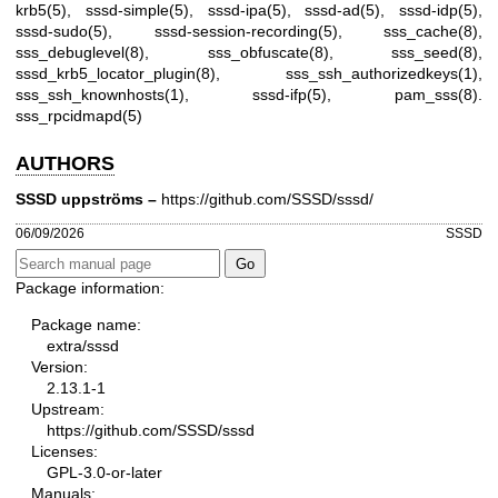
krb5(5)
,
sssd-simple(5)
,
sssd-ipa(5)
,
sssd-ad(5)
,
sssd-idp(5)
,
sssd-sudo(5)
,
sssd-session-recording(5)
,
sss_cache(8)
,
sss_debuglevel(8)
,
sss_obfuscate(8)
,
sss_seed(8)
,
sssd_krb5_locator_plugin(8)
,
sss_ssh_authorizedkeys(1)
,
sss_ssh_knownhosts(1)
,
sssd-ifp(5)
,
pam_sss(8)
.
sss_rpcidmapd(5)
AUTHORS
SSSD uppströms –
https://github.com/SSSD/sssd/
06/09/2026
SSSD
Package information:
Package name:
extra/sssd
Version:
2.13.1-1
Upstream:
https://github.com/SSSD/sssd
Licenses:
GPL-3.0-or-later
Manuals: