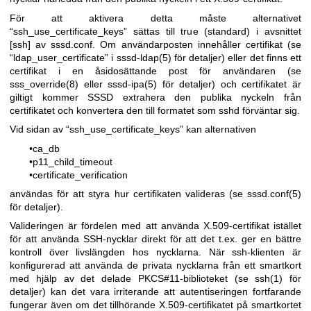
För att aktivera detta måste alternativet
“ssh_use_certificate_keys” sättas till true (standard) i avsnittet
[ssh] av sssd.conf. Om användarposten innehåller certifikat (se
“ldap_user_certificate” i
sssd-ldap(5)
för detaljer) eller det finns ett
certifikat i en åsidosättande post för användaren (se
sss_override(8)
eller
sssd-ipa(5)
för detaljer) och certifikatet är
giltigt kommer SSSD extrahera den publika nyckeln från
certifikatet och konvertera den till formatet som sshd förväntar sig.
Vid sidan av “ssh_use_certificate_keys” kan alternativen
•ca_db
•p11_child_timeout
•certificate_verification
användas för att styra hur certifikaten valideras (se
sssd.conf(5)
för detaljer).
Valideringen är fördelen med att använda X.509-certifikat istället
för att använda SSH-nycklar direkt för att det t.ex. ger en bättre
kontroll över livslängden hos nycklarna. När ssh-klienten är
konfigurerad att använda de privata nycklarna från ett smartkort
med hjälp av det delade PKCS#11-biblioteket (se
ssh(1)
för
detaljer) kan det vara irriterande att autentiseringen fortfarande
fungerar även om det tillhörande X.509-certifikatet på smartkortet