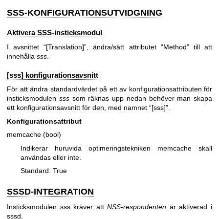
SSS-KONFIGURATIONSUTVIDGNING
Aktivera SSS-insticksmodul
I avsnittet “[Translation]”, ändra/sätt attributet “Method” till att
innehålla
sss
.
[sss] konfigurationsavsnitt
För att ändra standardvärdet på ett av konfigurationsattributen för
insticksmodulen
sss
som räknas upp nedan behöver man skapa
ett konfigurationsavsnitt för den, med namnet “[sss]”.
Konfigurationsattribut
memcache (bool)
Indikerar huruvida optimeringstekniken memcache skall
användas eller inte.
Standard: True
SSSD-INTEGRATION
Insticksmodulen sss kräver att
NSS-respondenten
är aktiverad i
sssd.