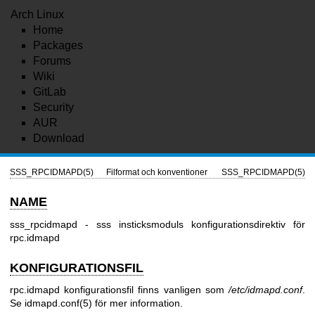
Arch Linux
Home
Packages
Forums
Wiki
GitLab
Security
AUR
Download
SSS_RPCIDMAPD(5)
Filformat och konventioner
SSS_RPCIDMAPD(5)
NAME
sss_rpcidmapd - sss insticksmoduls konfigurationsdirektiv för
rpc.idmapd
KONFIGURATIONSFIL
rpc.idmapd konfigurationsfil finns vanligen som
/etc/idmapd.conf
.
Se
idmapd.conf(5)
för mer information.