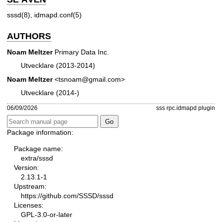
sssd(8)
,
idmapd.conf(5)
AUTHORS
Noam Meltzer
Primary Data Inc.
Utvecklare (2013-2014)
Noam Meltzer
<tsnoam@gmail.com>
Utvecklare (2014-)
06/09/2026
sss rpc.idmapd plugin
Package information:
Package name:
extra/sssd
Version:
2.13.1-1
Upstream:
https://github.com/SSSD/sssd
Licenses:
GPL-3.0-or-later