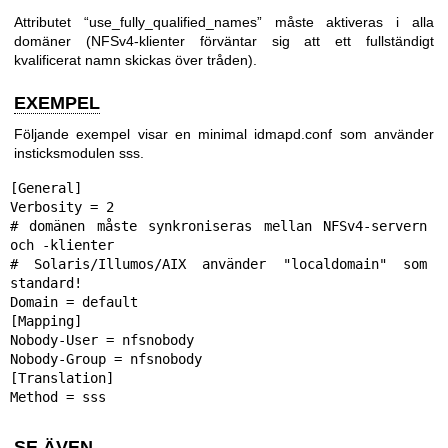
Attributet “use_fully_qualified_names” måste aktiveras i alla
domäner (NFSv4-klienter förväntar sig att ett fullständigt
kvalificerat namn skickas över tråden).
EXEMPEL
Följande exempel visar en minimal idmapd.conf som använder
insticksmodulen sss.
[General]

Verbosity = 2

# domänen måste synkroniseras mellan NFSv4-servern 
och -klienter

# Solaris/Illumos/AIX använder "localdomain" som 
standard!

Domain = default

[Mapping]

Nobody-User = nfsnobody

Nobody-Group = nfsnobody

[Translation]

Method = sss
SE ÄVEN