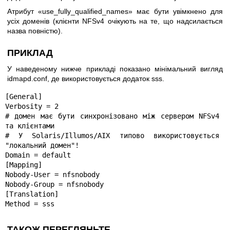
Атрибут «use_fully_qualified_names» має бути увімкнено для
усіх доменів (клієнти NFSv4 очікують на те, що надсилається
назва повністю).
ПРИКЛАД
У наведеному нижче прикладі показано мінімальний вигляд
idmapd.conf, де використовується додаток sss.
[General]

Verbosity = 2

# домен має бути синхронізовано між сервером NFSv4 
та клієнтами

# У Solaris/Illumos/AIX типово використовується 
"локальний домен"!

Domain = default

[Mapping]

Nobody-User = nfsnobody

Nobody-Group = nfsnobody

[Translation]

Method = sss
ТАКОЖ ПЕРЕГЛЯНЬТЕ