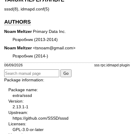
sssd(8)
,
idmapd.conf(5)
AUTHORS
Noam Meltzer
Primary Data Inc.
Розробник (2013-2014)
Noam Meltzer
<tsnoam@gmail.com>
Розробник (2014-)
06/09/2026
sss rpc.idmapd plugin
Package information:
Package name:
extra/sssd
Version:
2.13.1-1
Upstream:
https://github.com/SSSD/sssd
Licenses:
GPL-3.0-or-later