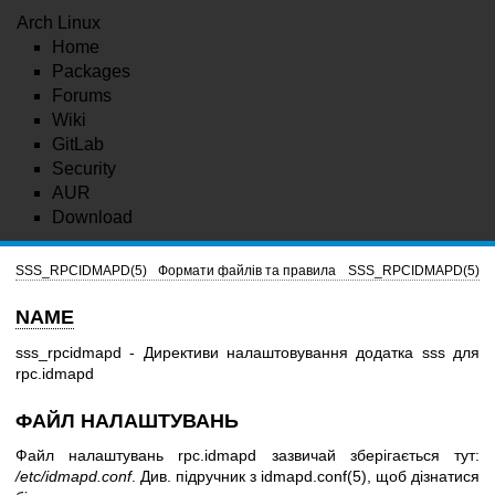
Arch Linux
Home
Packages
Forums
Wiki
GitLab
Security
AUR
Download
SSS_RPCIDMAPD(5)
Формати файлів та правила
SSS_RPCIDMAPD(5)
NAME
sss_rpcidmapd - Директиви налаштовування додатка sss для
rpc.idmapd
ФАЙЛ НАЛАШТУВАНЬ
Файл налаштувань rpc.idmapd зазвичай зберігається тут:
/etc/idmapd.conf
. Див. підручник з
idmapd.conf(5)
, щоб дізнатися