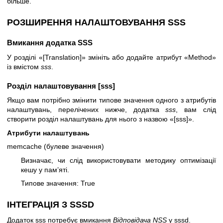
більше.
РОЗШИРЕННЯ НАЛАШТОВУВАННЯ SSS
Вмикання додатка SSS
У розділі «[Translation]» змініть або додайте атрибут «Method»
із вмістом
sss
.
Розділ налаштовування [sss]
Якщо вам потрібно змінити типове значення одного з атрибутів
налаштувань, перелічених нижче, додатка
sss
, вам слід
створити розділ налаштувань для нього з назвою «[sss]».
Атрибути налаштувань
memcache (булеве значення)
Визначає, чи слід використовувати методику оптимізації
кешу у пам’яті.
Типове значення: True
ІНТЕГРАЦІЯ З SSSD
Додаток sss потребує вмикання
Відповідача NSS
у sssd.