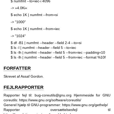
$ numfmt --to=iec-i 4096
-> »4.0Ki«
$ echo 1K | numfmt --from=si
-> "1000"
$ echo 1K | numfmt --from=iec
-> "1024"
$ df -B1 | numfmt --header --field 2-4 --to=si
$ ls -l | numfmt --header --field 5 --to=iec
$ ls -lh | numfmt --header --field 5 --from=iec
--padding=10
$ ls -lh | numfmt --header --field 5 --from=iec --format
%10f
FORFATTER
Skrevet af Assaf Gordon.
FEJLRAPPORTER
Rapporter fejl til: bug-coreutils@gnu.org
Hjemmeside for GNU
coreutils:
https://www.gnu.org/software/coreutils/
Generel hjælp til GNU-programmer:
https://www.gnu.org/gethelp/
Rapporter oversættelsesfejl til