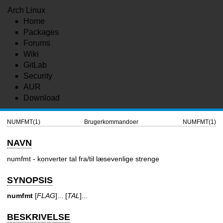
Arch Linux
Home
Packages
Forums
Wiki
GitLab
Security
AUR
Download
NUMFMT(1)
Brugerkommandoer
NUMFMT(1)
NAVN
numfmt - konverter tal fra/til læsevenlige strenge
SYNOPSIS
numfmt
[
FLAG
]... [
TAL
]...
BESKRIVELSE