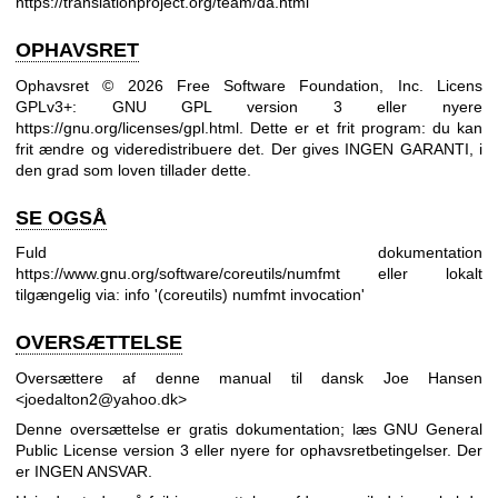
https://translationproject.org/team/da.html
OPHAVSRET
Ophavsret © 2026 Free Software Foundation, Inc. Licens
GPLv3+: GNU GPL version 3 eller nyere
https://gnu.org/licenses/gpl.html
.
Dette er et frit program: du kan
frit ændre og videredistribuere det. Der gives INGEN GARANTI, i
den grad som loven tillader dette.
SE OGSÅ
Fuld dokumentation
https://www.gnu.org/software/coreutils/numfmt
eller lokalt
tilgængelig via: info '(coreutils) numfmt invocation'
OVERSÆTTELSE
Oversættere af denne manual til dansk Joe Hansen
<joedalton2@yahoo.dk>
Denne oversættelse er gratis dokumentation; læs
GNU General
Public License version 3
eller nyere for ophavsretbetingelser. Der
er INGEN ANSVAR.