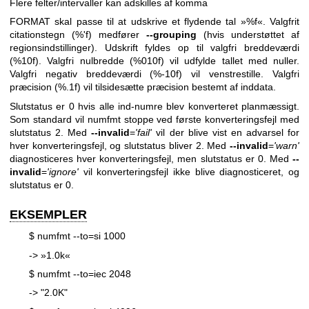
Flere felter/intervaller kan adskilles af komma
FORMAT skal passe til at udskrive et flydende tal »%f«. Valgfrit
citationstegn (%'f) medfører
--grouping
(hvis understøttet af
regionsindstillinger). Udskrift fyldes op til valgfri breddeværdi
(%10f). Valgfri nulbredde (%010f) vil udfylde tallet med nuller.
Valgfri negativ breddeværdi (%-10f) vil venstrestille. Valgfri
præcision (%.1f) vil tilsidesætte præcision bestemt af inddata.
Slutstatus er 0 hvis alle ind-numre blev konverteret planmæssigt.
Som standard vil numfmt stoppe ved første konverteringsfejl med
slutstatus 2. Med
--invalid
=
'fail'
vil der blive vist en advarsel for
hver konverteringsfejl, og slutstatus bliver 2. Med
--invalid
=
'warn'
diagnosticeres hver konverteringsfejl, men slutstatus er 0. Med
--
invalid
=
'ignore'
vil konverteringsfejl ikke blive diagnosticeret, og
slutstatus er 0.
EKSEMPLER
$ numfmt --to=si 1000
-> »1.0k«
$ numfmt --to=iec 2048
-> "2.0K"