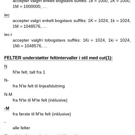
accepter valgfri enkelt bogstavs suffiks: 1k = 1000, 1K = 1000,
1M = 1000000, ...
iec
accepter valgri enkelt bogstavs suffiks: 1K = 1024, 1k = 1024,
1M = 1048576, ...
iec-i
accepter valgfri tobogstavs suffiks: 1Ki = 1024, 1ki = 1024,
1Mi = 1048576, ...
FELTER understøtter feltintervaller i stil med cut(1):
N
N'te felt, talt fra 1
N-
fra N'te felt til linjeafslutning
N-M
fra N'te til M'te felt (inklusive)
-M
fra første til M'te felt (inklusive)
-
alle felter