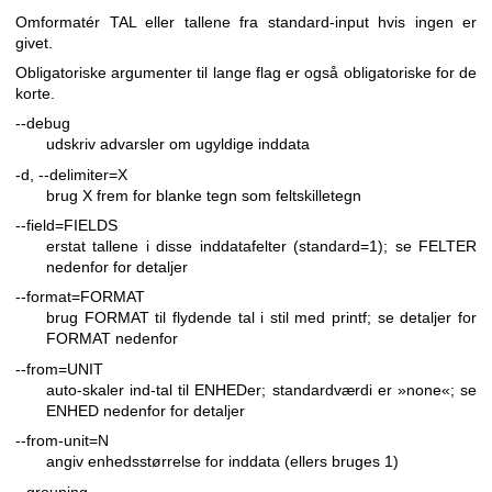
Omformatér TAL eller tallene fra standard-input hvis ingen er
givet.
Obligatoriske argumenter til lange flag er også obligatoriske for de
korte.
--debug
udskriv advarsler om ugyldige inddata
-d, --delimiter=X
brug X frem for blanke tegn som feltskilletegn
--field=FIELDS
erstat tallene i disse inddatafelter (standard=1); se FELTER
nedenfor for detaljer
--format=FORMAT
brug FORMAT til flydende tal i stil med printf; se detaljer for
FORMAT nedenfor
--from=UNIT
auto-skaler ind-tal til ENHEDer; standardværdi er »none«; se
ENHED nedenfor for detaljer
--from-unit=N
angiv enhedsstørrelse for inddata (ellers bruges 1)
--grouping