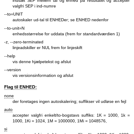
indsæt SEP mellem tal og enhed på resultatet og accepter
valgfri SEP i ind-numre
--to=UNIT
autoskaler ud-tal til ENHEDer; se ENHED nedenfor
--to-unit=N
enhedsstørrelse for uddata (frem for standardværdien 1)
-z, --zero-terminated
linjeadskiller er NUL frem for linjeskift
--help
vis denne hjælpetekst og afslut
--version
vis versionsinformation og afslut
Flag til ENHED:
none
der foretages ingen autoskalering; suffikser vil udløse en fejl
auto
accepter valgfri enkelt/to-bogstavs suffiks: 1K = 1000, 1k =
1000, 1Ki = 1024, 1M = 1000000, 1Mi = 1048576,
si