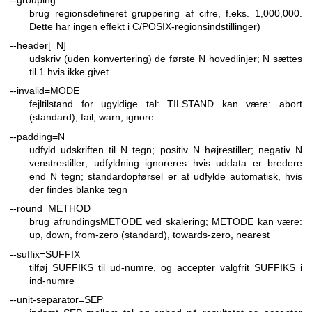
brug regionsdefineret gruppering af cifre, f.eks. 1,000,000.
Dette har ingen effekt i C/POSIX-regionsindstillinger)
--header[=N]
udskriv (uden konvertering) de første N hovedlinjer; N sættes
til 1 hvis ikke givet
--invalid=MODE
fejltilstand for ugyldige tal: TILSTAND kan være: abort
(standard), fail, warn, ignore
--padding=N
udfyld udskriften til N tegn; positiv N højrestiller; negativ N
venstrestiller; udfyldning ignoreres hvis uddata er bredere
end N tegn; standardopførsel er at udfylde automatisk, hvis
der findes blanke tegn
--round=METHOD
brug afrundingsMETODE ved skalering; METODE kan være:
up, down, from-zero (standard), towards-zero, nearest
--suffix=SUFFIX
tilføj SUFFIKS til ud-numre, og accepter valgfrit SUFFIKS i
ind-numre
--unit-separator=SEP