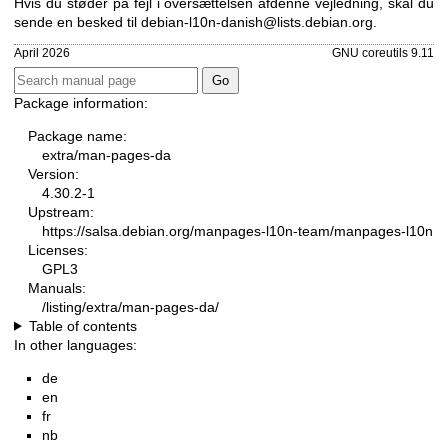
Hvis du støder på fejl i oversættelsen af ​​denne vejledning, skal du
sende en besked til
debian-l10n-danish@lists.debian.org
.
April 2026
GNU coreutils 9.11
Package information:
Package name:
extra/man-pages-da
Version:
4.30.2-1
Upstream:
https://salsa.debian.org/manpages-l10n-team/manpages-l10n
Licenses:
GPL3
Manuals:
/listing/extra/man-pages-da/
Table of contents
In other languages:
de
en
fr
nb