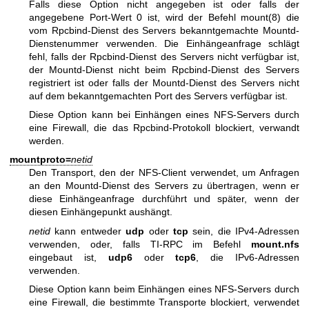
Falls diese Option nicht angegeben ist oder falls der
angegebene Port-Wert 0 ist, wird der Befehl
mount(8)
die
vom Rpcbind-Dienst des Servers bekanntgemachte Mountd-
Dienstenummer verwenden. Die Einhängeanfrage schlägt
fehl, falls der Rpcbind-Dienst des Servers nicht verfügbar ist,
der Mountd-Dienst nicht beim Rpcbind-Dienst des Servers
registriert ist oder falls der Mountd-Dienst des Servers nicht
auf dem bekanntgemachten Port des Servers verfügbar ist.
Diese Option kann bei Einhängen eines NFS-Servers durch
eine Firewall, die das Rpcbind-Protokoll blockiert, verwandt
werden.
mountproto=
netid
Den Transport, den der NFS-Client verwendet, um Anfragen
an den Mountd-Dienst des Servers zu übertragen, wenn er
diese Einhängeanfrage durchführt und später, wenn der
diesen Einhängepunkt aushängt.
netid
kann entweder
udp
oder
tcp
sein, die IPv4-Adressen
verwenden, oder, falls TI-RPC im Befehl
mount.nfs
eingebaut ist,
udp6
oder
tcp6
, die IPv6-Adressen
verwenden.
Diese Option kann beim Einhängen eines NFS-Servers durch
eine Firewall, die bestimmte Transporte blockiert, verwendet