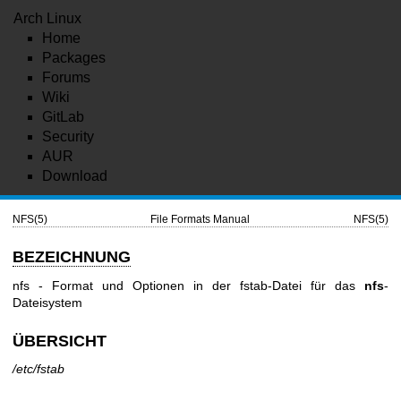
Arch Linux
Home
Packages
Forums
Wiki
GitLab
Security
AUR
Download
NFS(5)
File Formats Manual
NFS(5)
BEZEICHNUNG
nfs - Format und Optionen in der fstab-Datei für das
nfs
-
Dateisystem
ÜBERSICHT
/etc/fstab