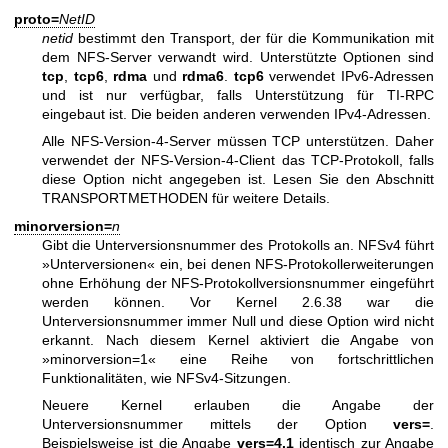
proto=
NetID
netid
bestimmt den Transport, der für die Kommunikation mit
dem NFS-Server verwandt wird. Unterstützte Optionen sind
tcp
,
tcp6
,
rdma
und
rdma6
.
tcp6
verwendet IPv6-Adressen
und ist nur verfügbar, falls Unterstützung für TI-RPC
eingebaut ist. Die beiden anderen verwenden IPv4-Adressen.
Alle NFS-Version-4-Server müssen TCP unterstützen. Daher
verwendet der NFS-Version-4-Client das TCP-Protokoll, falls
diese Option nicht angegeben ist. Lesen Sie den Abschnitt
TRANSPORTMETHODEN für weitere Details.
minorversion=
n
Gibt die Unterversionsnummer des Protokolls an. NFSv4 führt
»Unterversionen« ein, bei denen NFS-Protokollerweiterungen
ohne Erhöhung der NFS-Protokollversionsnummer eingeführt
werden können. Vor Kernel 2.6.38 war die
Unterversionsnummer immer Null und diese Option wird nicht
erkannt. Nach diesem Kernel aktiviert die Angabe von
»minorversion=1« eine Reihe von fortschrittlichen
Funktionalitäten, wie NFSv4-Sitzungen.
Neuere Kernel erlauben die Angabe der
Unterversionsnummer mittels der Option
vers=
.
Beispielsweise ist die Angabe
vers=4.1
identisch zur Angabe