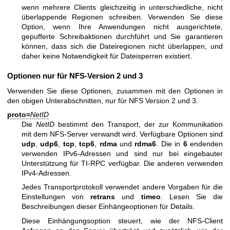
wenn mehrere Clients gleichzeitig in unterschiedliche, nicht
überlappende Regionen schreiben. Verwenden Sie diese
Option, wenn Ihre Anwendungen nicht ausgerichtete,
gepufferte Schreibaktionen durchführt und Sie garantieren
können, dass sich die Dateiregionen nicht überlappen, und
daher keine Notwendigkeit für Dateisperren existiert.
Optionen nur für NFS-Version 2 und 3
Verwenden Sie diese Optionen, zusammen mit den Optionen in
den obigen Unterabschnitten, nur für NFS Version 2 und 3.
proto=
NetID
Die
NetID
bestimmt den Transport, der zur Kommunikation
mit dem NFS-Server verwandt wird. Verfügbare Optionen sind
udp
,
udp6
,
tcp
,
tcp6
,
rdma
und
rdma6
. Die in
6
endenden
verwenden IPv6-Adressen und sind nur bei eingebauter
Unterstützung für TI-RPC verfügbar. Die anderen verwenden
IPv4-Adressen.
Jedes Transportprotokoll verwendet andere Vorgaben für die
Einstellungen von
retrans
und
timeo
. Lesen Sie die
Beschreibungen dieser Einhängeoptionen für Details.
Diese Einhängungsoption steuert, wie der NFS-Client