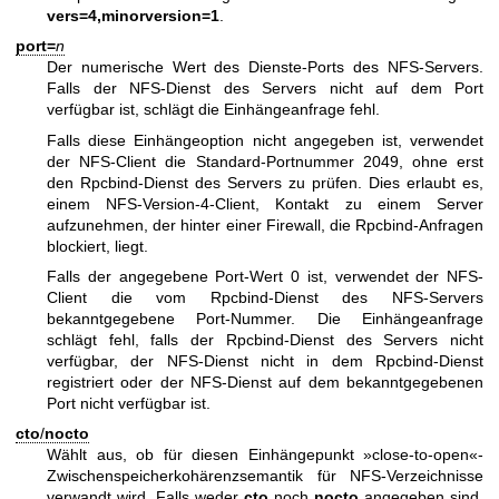
vers=4,minorversion=1
.
port=
n
Der numerische Wert des Dienste-Ports des NFS-Servers.
Falls der NFS-Dienst des Servers nicht auf dem Port
verfügbar ist, schlägt die Einhängeanfrage fehl.
Falls diese Einhängeoption nicht angegeben ist, verwendet
der NFS-Client die Standard-Portnummer 2049, ohne erst
den Rpcbind-Dienst des Servers zu prüfen. Dies erlaubt es,
einem NFS-Version-4-Client, Kontakt zu einem Server
aufzunehmen, der hinter einer Firewall, die Rpcbind-Anfragen
blockiert, liegt.
Falls der angegebene Port-Wert 0 ist, verwendet der NFS-
Client die vom Rpcbind-Dienst des NFS-Servers
bekanntgegebene Port-Nummer. Die Einhängeanfrage
schlägt fehl, falls der Rpcbind-Dienst des Servers nicht
verfügbar, der NFS-Dienst nicht in dem Rpcbind-Dienst
registriert oder der NFS-Dienst auf dem bekanntgegebenen
Port nicht verfügbar ist.
cto
/
nocto
Wählt aus, ob für diesen Einhängepunkt »close-to-open«-
Zwischenspeicherkohärenzsemantik für NFS-Verzeichnisse
verwandt wird. Falls weder
cto
noch
nocto
angegeben sind,