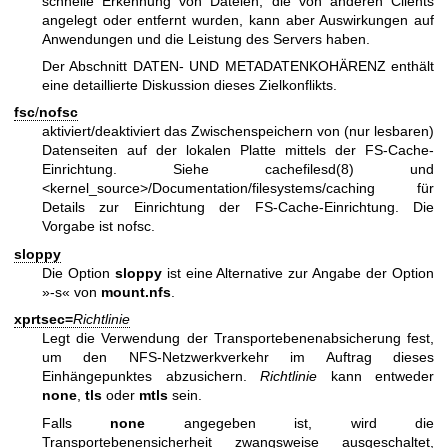
schnelle Erkennung von Dateien, die von anderen Clients
angelegt oder entfernt wurden, kann aber Auswirkungen auf
Anwendungen und die Leistung des Servers haben.
Der Abschnitt DATEN- UND METADATENKOHÄRENZ enthält
eine detaillierte Diskussion dieses Zielkonflikts.
fsc
/
nofsc
aktiviert/deaktiviert das Zwischenspeichern von (nur lesbaren)
Datenseiten auf der lokalen Platte mittels der FS-Cache-
Einrichtung. Siehe cachefilesd(8) und
<kernel_source>/Documentation/filesystems/caching für
Details zur Einrichtung der FS-Cache-Einrichtung. Die
Vorgabe ist nofsc.
sloppy
Die Option
sloppy
ist eine Alternative zur Angabe der Option
»-s« von
mount.nfs
.
xprtsec=
Richtlinie
Legt die Verwendung der Transportebenenabsicherung fest,
um den NFS-Netzwerkverkehr im Auftrag dieses
Einhängepunktes abzusichern.
Richtlinie
kann entweder
none
,
tls
oder
mtls
sein.
Falls
none
angegeben ist, wird die
Transportebenensicherheit zwangsweise ausgeschaltet,