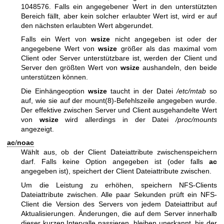
1048576. Falls ein angegebener Wert in den unterstützten
Bereich fällt, aber kein solcher erlaubter Wert ist, wird er auf
den nächsten erlaubten Wert abgerundet.
Falls ein Wert von
wsize
nicht angegeben ist oder der
angegebene Wert von
wsize
größer als das maximal vom
Client oder Server unterstützbare ist, werden der Client und
Server den größten Wert von
wsize
aushandeln, den beide
unterstützen können.
Die Einhängeoption
wsize
taucht in der Datei
/etc/mtab
so
auf, wie sie auf der
mount(8)
-Befehlszeile angegeben wurde.
Der effektive zwischen Server und Client ausgehandelte Wert
von
wsize
wird allerdings in der Datei
/proc/mounts
angezeigt.
ac
/
noac
Wählt aus, ob der Client Dateiattribute zwischenspeichern
darf. Falls keine Option angegeben ist (oder falls
ac
angegeben ist), speichert der Client Dateiattribute zwischen.
Um die Leistung zu erhöhen, speichern NFS-Clients
Dateiattribute zwischen. Alle paar Sekunden prüft ein NFS-
Client die Version des Servers von jedem Dateiattribut auf
Aktualisierungen. Änderungen, die auf dem Server innerhalb
dieser kurzen Intervalle passieren, bleiben unerkannt, bis der