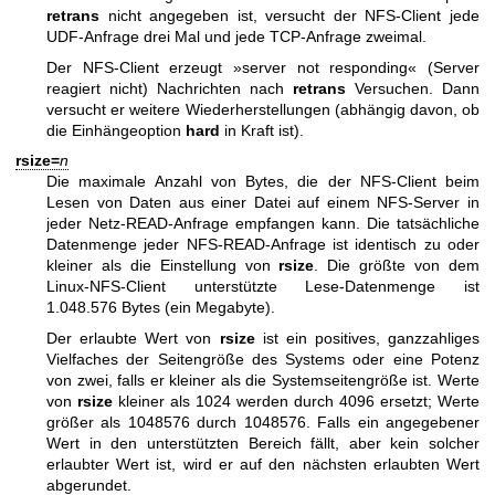
retrans
nicht angegeben ist, versucht der NFS-Client jede
UDF-Anfrage drei Mal und jede TCP-Anfrage zweimal.
Der NFS-Client erzeugt »server not responding« (Server
reagiert nicht) Nachrichten nach
retrans
Versuchen. Dann
versucht er weitere Wiederherstellungen (abhängig davon, ob
die Einhängeoption
hard
in Kraft ist).
rsize=
n
Die maximale Anzahl von Bytes, die der NFS-Client beim
Lesen von Daten aus einer Datei auf einem NFS-Server in
jeder Netz-READ-Anfrage empfangen kann. Die tatsächliche
Datenmenge jeder NFS-READ-Anfrage ist identisch zu oder
kleiner als die Einstellung von
rsize
. Die größte von dem
Linux-NFS-Client unterstützte Lese-Datenmenge ist
1.048.576 Bytes (ein Megabyte).
Der erlaubte Wert von
rsize
ist ein positives, ganzzahliges
Vielfaches der Seitengröße des Systems oder eine Potenz
von zwei, falls er kleiner als die Systemseitengröße ist. Werte
von
rsize
kleiner als 1024 werden durch 4096 ersetzt; Werte
größer als 1048576 durch 1048576. Falls ein angegebener
Wert in den unterstützten Bereich fällt, aber kein solcher
erlaubter Wert ist, wird er auf den nächsten erlaubten Wert
abgerundet.