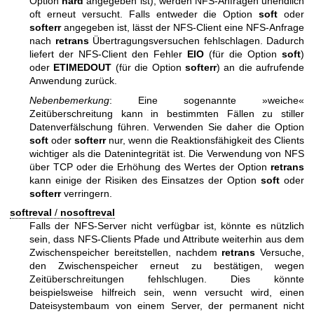
Option
hard
angegeben ist), werden NFS-Anfragen unendlich
oft erneut versucht. Falls entweder die Option
soft
oder
softerr
angegeben ist, lässt der NFS-Client eine NFS-Anfrage
nach
retrans
Übertragungsversuchen fehlschlagen. Dadurch
liefert der NFS-Client den Fehler
EIO
(für die Option
soft
)
oder
ETIMEDOUT
(für die Option
softerr
) an die aufrufende
Anwendung zurück.
Nebenbemerkung
: Eine sogenannte »weiche«
Zeitüberschreitung kann in bestimmten Fällen zu stiller
Datenverfälschung führen. Verwenden Sie daher die Option
soft
oder
softerr
nur, wenn die Reaktionsfähigkeit des Clients
wichtiger als die Datenintegrität ist. Die Verwendung von NFS
über TCP oder die Erhöhung des Wertes der Option
retrans
kann einige der Risiken des Einsatzes der Option
soft
oder
softerr
verringern.
softreval
/
nosoftreval
Falls der NFS-Server nicht verfügbar ist, könnte es nützlich
sein, dass NFS-Clients Pfade und Attribute weiterhin aus dem
Zwischenspeicher bereitstellen, nachdem
retrans
Versuche,
den Zwischenspeicher erneut zu bestätigen, wegen
Zeitüberschreitungen fehlschlugen. Dies könnte
beispielsweise hilfreich sein, wenn versucht wird, einen
Dateisystembaum von einem Server, der permanent nicht