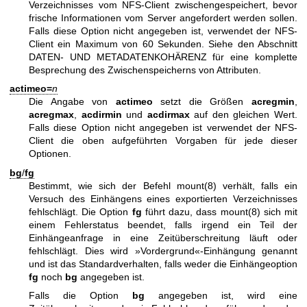
Verzeichnisses vom NFS-Client zwischengespeichert, bevor
frische Informationen vom Server angefordert werden sollen.
Falls diese Option nicht angegeben ist, verwendet der NFS-
Client ein Maximum von 60 Sekunden. Siehe den Abschnitt
DATEN- UND METADATENKOHÄRENZ für eine komplette
Besprechung des Zwischenspeicherns von Attributen.
actimeo=
n
Die Angabe von
actimeo
setzt die Größen
acregmin
,
acregmax
,
acdirmin
und
acdirmax
auf den gleichen Wert.
Falls diese Option nicht angegeben ist verwendet der NFS-
Client die oben aufgeführten Vorgaben für jede dieser
Optionen.
bg
/
fg
Bestimmt, wie sich der Befehl
mount(8)
verhält, falls ein
Versuch des Einhängens eines exportierten Verzeichnisses
fehlschlägt. Die Option
fg
führt dazu, dass
mount(8)
sich mit
einem Fehlerstatus beendet, falls irgend ein Teil der
Einhängeanfrage in eine Zeitüberschreitung läuft oder
fehlschlägt. Dies wird »Vordergrund«-Einhängung genannt
und ist das Standardverhalten, falls weder die Einhängeoption
fg
noch
bg
angegeben ist.
Falls die Option
bg
angegeben ist, wird eine