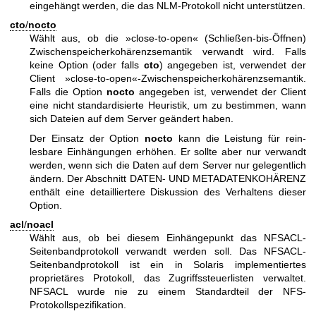
eingehängt werden, die das NLM-Protokoll nicht unterstützen.
cto
/
nocto
Wählt aus, ob die »close-to-open« (Schließen-bis-Öffnen)
Zwischenspeicherkohärenzsemantik verwandt wird. Falls
keine Option (oder falls
cto
) angegeben ist, verwendet der
Client »close-to-open«-Zwischenspeicherkohärenzsemantik.
Falls die Option
nocto
angegeben ist, verwendet der Client
eine nicht standardisierte Heuristik, um zu bestimmen, wann
sich Dateien auf dem Server geändert haben.
Der Einsatz der Option
nocto
kann die Leistung für rein-
lesbare Einhängungen erhöhen. Er sollte aber nur verwandt
werden, wenn sich die Daten auf dem Server nur gelegentlich
ändern. Der Abschnitt DATEN- UND METADATENKOHÄRENZ
enthält eine detailliertere Diskussion des Verhaltens dieser
Option.
acl
/
noacl
Wählt aus, ob bei diesem Einhängepunkt das NFSACL-
Seitenbandprotokoll verwandt werden soll. Das NFSACL-
Seitenbandprotokoll ist ein in Solaris implementiertes
proprietäres Protokoll, das Zugriffssteuerlisten verwaltet.
NFSACL wurde nie zu einem Standardteil der NFS-
Protokollspezifikation.