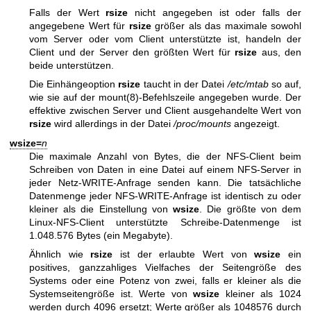
Falls der Wert
rsize
nicht angegeben ist oder falls der
angegebene Wert für
rsize
größer als das maximale sowohl
vom Server oder vom Client unterstützte ist, handeln der
Client und der Server den größten Wert für
rsize
aus, den
beide unterstützen.
Die Einhängeoption
rsize
taucht in der Datei
/etc/mtab
so auf,
wie sie auf der
mount(8)
-Befehlszeile angegeben wurde. Der
effektive zwischen Server und Client ausgehandelte Wert von
rsize
wird allerdings in der Datei
/proc/mounts
angezeigt.
wsize=
n
Die maximale Anzahl von Bytes, die der NFS-Client beim
Schreiben von Daten in eine Datei auf einem NFS-Server in
jeder Netz-WRITE-Anfrage senden kann. Die tatsächliche
Datenmenge jeder NFS-WRITE-Anfrage ist identisch zu oder
kleiner als die Einstellung von
wsize
. Die größte von dem
Linux-NFS-Client unterstützte Schreibe-Datenmenge ist
1.048.576 Bytes (ein Megabyte).
Ähnlich wie
rsize
ist der erlaubte Wert von
wsize
ein
positives, ganzzahliges Vielfaches der Seitengröße des
Systems oder eine Potenz von zwei, falls er kleiner als die
Systemseitengröße ist. Werte von
wsize
kleiner als 1024
werden durch 4096 ersetzt; Werte größer als 1048576 durch