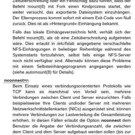
Zeitüberschreitung oder ein Fehlschlag dazu führen, dass der
Befehl
mount(8)
mit Fork einen Kindprozess startet, der
weiter versucht, das exportierte Dateisystem einzuhängen.
Der Elternprozess kommt sofort mit einem Exit-Code von Null
zurück. Dies ist als »Hintergrund«-Einhängung bekannt.
Falls das lokale Einhängeverzeichnis fehlt, verhält sich der
Befehl
mount(8)
, als ob eine Zeitüberschreitung aufgetreten
wäre. Dies erlaubt in
/etc/fstab
angegebene verschachtelte
NFS-Einhängungen in beliebiger Reihenfolge während des
Systemstarts fortzufahren, selbst falls einige NFS-Server
noch nicht verfügbar sind. Alternativ können diese Probleme
mit einem Selbsteinhängeprogramm angegangen werden
(siehe
automount(8)
für Details).
nconnect=
n
Beim Einsatz eines verbindungsorientierten Protokolls wie
TCP kann es manchmal von Vorteil sein, mehrere
Verbindungen zwischen Client und Server einzurichten. Falls
beispielsweise Ihre Clients und/oder Server mit mehreren
Netzwerkschnittstellenkarten (NICs) ausgerüstet sind, können
mehrere Verbindungen zur Lastverteilung die Gesamtleistung
erhöhen. In diesen Fällen erlaubt die Option
nconnect
dem
Benutzer die Angabe der Verbindungsanzahl, die zwischen
dem Client und dem Server aufgebaut werden sollen (bis zur