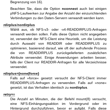
Begrenzung von 16).
Beachten Sie, dass die Option
nconnect
auch bei einigen
pNFS-Laufwerken zur Angabe der Anzahl der einzurichtenden
Verbindungen zu den Daten-Servern verwandt werden kann.
rdirplus
/
nordirplus
Wählt aus, ob NFS-v3- oder -v4-READDIRPLUS-Anfragen
verwandt werden sollen. Falls diese Option nicht angegeben
ist, verwendet der NFS-Client eine Heuristik, um die Leistung
durch Auswahl von READDIR oder READDIRPLUS zu
optimieren, basierend darauf, wie oft der aufrufende Prozess
die von READDIRPLUS zurückgelieferten zusätzlichen
Attribute verwendet. Einige Anwendungen arbeiten besser,
falls der Client nur READDIR-Anfragen für alle Verzeichnisse
verwendet.
rdirplus={none|force}
Falls auf »force« gesetzt versucht der NFS-Client immer
READDIRPLUS-Anfragen zu verwenden. Falls auf »none«
gesetzt, ist das Verhalten identisch zu
nordirplus
.
retry=
n
Die Anzahl an Minuten, die der Befehl
mount(8)
versucht,
eine NFS-Einhängungsaktion im Vordergrund oder im
Hintergrund durchzuführen, bevor er aufgibt. Falls diese