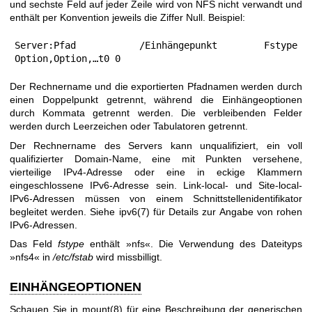
und sechste Feld auf jeder Zeile wird von NFS nicht verwandt und
enthält per Konvention jeweils die Ziffer Null. Beispiel:
Server:Pfad	/Einhängepunkt	Fstype	
Option,Option,…t0 0
Der Rechnername und die exportierten Pfadnamen werden durch
einen Doppelpunkt getrennt, während die Einhängeoptionen
durch Kommata getrennt werden. Die verbleibenden Felder
werden durch Leerzeichen oder Tabulatoren getrennt.
Der Rechnername des Servers kann unqualifiziert, ein voll
qualifizierter Domain-Name, eine mit Punkten versehene,
vierteilige IPv4-Adresse oder eine in eckige Klammern
eingeschlossene IPv6-Adresse sein. Link-local- und Site-local-
IPv6-Adressen müssen von einem Schnittstellenidentifikator
begleitet werden. Siehe
ipv6(7)
für Details zur Angabe von rohen
IPv6-Adressen.
Das Feld
fstype
enthält »nfs«. Die Verwendung des Dateityps
»nfs4« in
/etc/fstab
wird missbilligt.
EINHÄNGEOPTIONEN
Schauen Sie in
mount(8)
für eine Beschreibung der generischen