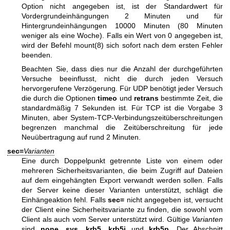
Option nicht angegeben ist, ist der Standardwert für
Vordergrundeinhängungen 2 Minuten und für
Hintergrundeinhängungen 10000 Minuten (80 Minuten
weniger als eine Woche). Falls ein Wert von 0 angegeben ist,
wird der Befehl
mount(8)
sich sofort nach dem ersten Fehler
beenden.
Beachten Sie, dass dies nur die Anzahl der durchgeführten
Versuche beeinflusst, nicht die durch jeden Versuch
hervorgerufene Verzögerung. Für UDP benötigt jeder Versuch
die durch die Optionen
timeo
und
retrans
bestimmte Zeit, die
standardmäßig 7 Sekunden ist. Für TCP ist die Vorgabe 3
Minuten, aber System-TCP-Verbindungszeitüberschreitungen
begrenzen manchmal die Zeitüberschreitung für jede
Neuübertragung auf rund 2 Minuten.
sec=
Varianten
Eine durch Doppelpunkt getrennte Liste von einem oder
mehreren Sicherheitsvarianten, die beim Zugriff auf Dateien
auf dem eingehängten Export verwandt werden sollen. Falls
der Server keine dieser Varianten unterstützt, schlägt die
Einhängeaktion fehl. Falls
sec=
nicht angegeben ist, versucht
der Client eine Sicherheitsvariante zu finden, die sowohl vom
Client als auch vom Server unterstützt wird. Gültige
Varianten
sind
none
,
sys
,
krb5
,
krb5i
und
krb5p
. Der Abschnitt