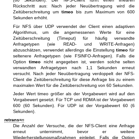
(60 Sekunden). Der NFS-Client führt einen linearen
Rückschritt aus: Nach jeder Neuübertragung wird die
Zeitüberschreitung um
timeo
bis zum Maximum von 600
Sekunden erhöht.
Für NFS über UDP verwendet der Client einen adaptiven
Algorithmus, um die angemessenen Werte für eine
Zeitüberschreitung (Timeput) für häufig verwandte
Anfragetypen (wie READ- und WRITE-Anfragen)
abzuschätzen, verwendet allerdings die Einstellung
timeo
für
seltenere Anfragetypen (wie FSINFO-Anfragen). Falls die
Option
timeo
nicht angegeben ist, werden solche selten
verwandten Anfragetypen nach 1,1 Sekunden erneut
versucht. Nach jeder Neuübertragung verdoppelt der NFS-
Client die Zeitüberschreitung für diese Anfrage bis zu einem
maximalen Wert für die Zeitüberschreitung von 60 Sekunden.
Jeder Wert timeo größer als der Vorgabewert wird auf den
Vorgabewert gesetzt. Für TCP und RDMA ist der Vorgabewert
600 (60 Sekunden). Für UDP ist der Vorgabewert 60 (6
Sekunden).
retrans=
n
Die Anzahl der Versuche, die der NFS-Client eine Anfrage
erneut unternimmt, bevor er weitere
Wiederherstellungsmaßnahmen einleitet. Falls die Option