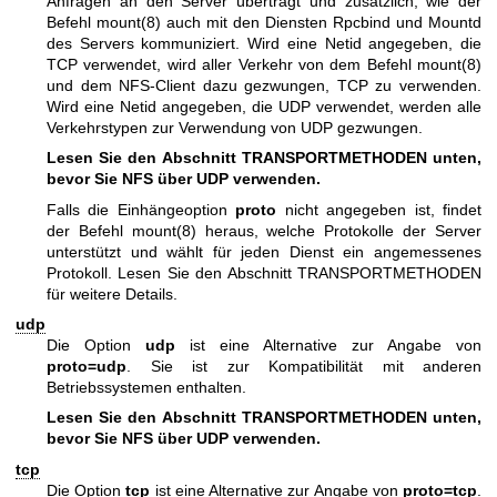
Anfragen an den Server überträgt und zusätzlich, wie der
Befehl
mount(8)
auch mit den Diensten Rpcbind und Mountd
des Servers kommuniziert. Wird eine Netid angegeben, die
TCP verwendet, wird aller Verkehr von dem Befehl
mount(8)
und dem NFS-Client dazu gezwungen, TCP zu verwenden.
Wird eine Netid angegeben, die UDP verwendet, werden alle
Verkehrstypen zur Verwendung von UDP gezwungen.
Lesen Sie den Abschnitt TRANSPORTMETHODEN unten,
bevor Sie NFS über UDP verwenden.
Falls die Einhängeoption
proto
nicht angegeben ist, findet
der Befehl
mount(8)
heraus, welche Protokolle der Server
unterstützt und wählt für jeden Dienst ein angemessenes
Protokoll. Lesen Sie den Abschnitt TRANSPORTMETHODEN
für weitere Details.
udp
Die Option
udp
ist eine Alternative zur Angabe von
proto=udp
. Sie ist zur Kompatibilität mit anderen
Betriebssystemen enthalten.
Lesen Sie den Abschnitt TRANSPORTMETHODEN unten,
bevor Sie NFS über UDP verwenden.
tcp
Die Option
tcp
ist eine Alternative zur Angabe von
proto=tcp
.