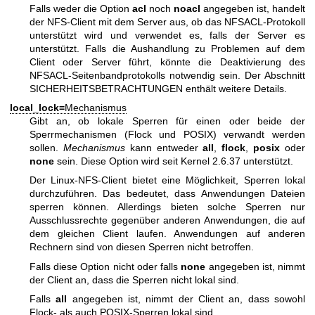
Falls weder die Option
acl
noch
noacl
angegeben ist, handelt
der NFS-Client mit dem Server aus, ob das NFSACL-Protokoll
unterstützt wird und verwendet es, falls der Server es
unterstützt. Falls die Aushandlung zu Problemen auf dem
Client oder Server führt, könnte die Deaktivierung des
NFSACL-Seitenbandprotokolls notwendig sein. Der Abschnitt
SICHERHEITSBETRACHTUNGEN enthält weitere Details.
local_lock=
Mechanismus
Gibt an, ob lokale Sperren für einen oder beide der
Sperrmechanismen (Flock und POSIX) verwandt werden
sollen.
Mechanismus
kann entweder
all
,
flock
,
posix
oder
none
sein. Diese Option wird seit Kernel 2.6.37 unterstützt.
Der Linux-NFS-Client bietet eine Möglichkeit, Sperren lokal
durchzuführen. Das bedeutet, dass Anwendungen Dateien
sperren können. Allerdings bieten solche Sperren nur
Ausschlussrechte gegenüber anderen Anwendungen, die auf
dem gleichen Client laufen. Anwendungen auf anderen
Rechnern sind von diesen Sperren nicht betroffen.
Falls diese Option nicht oder falls
none
angegeben ist, nimmt
der Client an, dass die Sperren nicht lokal sind.
Falls
all
angegeben ist, nimmt der Client an, dass sowohl
Flock- als auch POSIX-Sperren lokal sind.