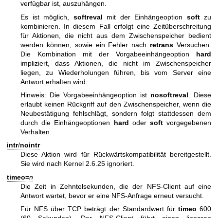
verfügbar ist, auszuhängen.
Es ist möglich,
softreval
mit der Einhängeoption
soft
zu
kombinieren. In diesem Fall erfolgt eine Zeitüberschreitung
für Aktionen, die nicht aus dem Zwischenspeicher bedient
werden können, sowie ein Fehler nach
retrans
Versuchen.
Die Kombination mit der Vorgabeeinhängeoption
hard
impliziert, dass Aktionen, die nicht im Zwischenspeicher
liegen, zu Wiederholungen führen, bis vom Server eine
Antwort erhalten wird.
Hinweis: Die Vorgabeeinhängeoption ist
nosoftreval
. Diese
erlaubt keinen Rückgriff auf den Zwischenspeicher, wenn die
Neubestätigung fehlschlägt, sondern folgt stattdessen dem
durch die Einhängeoptionen
hard
oder
soft
vorgegebenen
Verhalten.
intr
/
nointr
Diese Aktion wird für Rückwärtskompatibilität bereitgestellt.
Sie wird nach Kernel 2.6.25 ignoriert.
timeo=
n
Die Zeit in Zehntelsekunden, die der NFS-Client auf eine
Antwort wartet, bevor er eine NFS-Anfrage erneut versucht.
Für NFS über TCP beträgt der Standardwert für
timeo
600