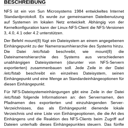
BESCHREIBUNG
NFS ist ein von Sun Microsystems 1984 entwickeltes Internet
Standardprotokoll. Es wurde zur gemeinsamen Dateibenutzung
auf Systemen im lokalen Netz entwickelt. Abhängig von der
Kernelkonfiguration kann der Linux-NFS-Client die NFS-Versionen
3, 4.0, 4.1 oder 4.2 unterstützen.
Der Befehl
mount(8)
fügt ein Dateisystem an einem angegebenen
Einhängepunkt zu der Namensraumhierarchie des Systems hinzu.
Die Datei
/etc/fstab
beschreibt, wie
mount(8)
die
Dateinamenshierarchie des Systems aus verschiedenen
unabhängigen Dateisystemen (darunter von NFS-Servern
exportierten) zusammenbauen soll. Jede Zeile in der Datei
/etc/fstab
beschreibt ein einzelnes Dateisystem, seinen
Einhängepunkt und eine Menge an Standardeinhängeoptionen für
diesen Einhängepunkt.
Für NFS-Dateisystemeinhängungen gibt eine Zeile in der Datei
/etc/fstab
folgende Informationen an: den Servernamen, den
Pfadnamen des exportierten und einzuhängenden Server-
Verzeichnisses, das als Einhängepunkt dienende lokale
Verzeichnis und eine Liste von Einhängeoptionen, die die Art des
Einhängens und die Reaktion des NFS-Clients beim Zugriff auf
Dateien unterhalb dieses Einhängepunktes steuern. Das fünfte