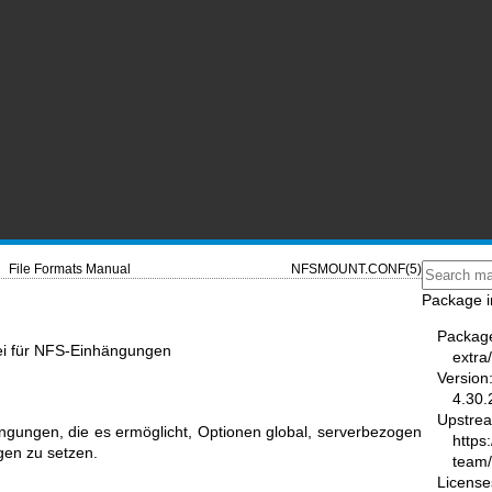
File Formats Manual
NFSMOUNT.CONF(5)
Package i
Packag
tei für NFS-Einhängungen
extra
Version
4.30.
Upstre
ngungen, die es ermöglicht, Optionen global, serverbezogen
https
en zu setzen.
team
License