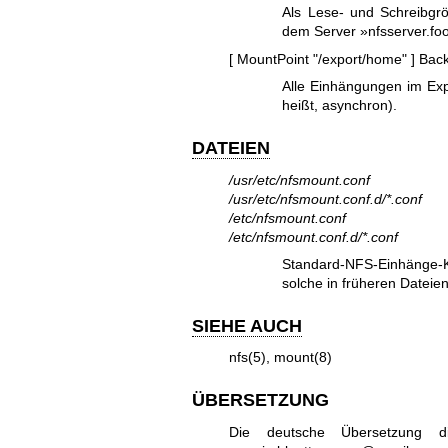
Als Lese- und Schreibgr
dem Server »nfsserver.fo
[ MountPoint "/export/home" ]
Bac
Alle Einhängungen im Exp
heißt, asynchron).
DATEIEN
/usr/etc/nfsmount.conf
/usr/etc/nfsmount.conf.d/*.conf
/etc/nfsmount.conf
/etc/nfsmount.conf.d/*.conf
Standard-NFS-Einhänge-Ko
solche in früheren Dateien
SIEHE AUCH
nfs(5)
,
mount(8)
ÜBERSETZUNG
Die deutsche Übersetzung d