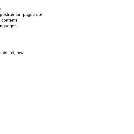
s:
ing/extra/man-pages-de/
f contents
languages:
mats:
txt
,
raw