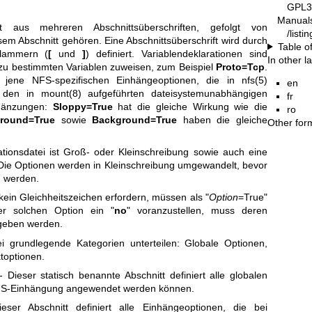
GPL3
Manual
ht aus mehreren Abschnittsüberschriften, gefolgt von
/list
sem Abschnitt gehören. Eine Abschnittsüberschrift wird durch
Table o
Klammern (
[
und
]
) definiert. Variablendeklarationen sind
In other 
u bestimmten Variablen zuweisen, zum Beispiel
Proto=Tcp
.
d jene NFS-spezifischen Einhängeoptionen, die in
nfs(5)
en
t den in
mount(8)
aufgeführten dateisystemunabhängigen
fr
rgänzungen:
Sloppy=True
hat die gleiche Wirkung wie die
ro
round=True
sowie
Background=True
haben die gleiche
Other for
ationsdatei ist Groß- oder Kleinschreibung sowie auch eine
Die Optionen werden in Kleinschreibung umgewandelt, bevor
n werden.
ein Gleichheitszeichen erfordern, müssen als "
Option
=True"
er solchen Option ein "
no
" voranzustellen, muss deren
geben werden.
ei grundlegende Kategorien unterteilen: Globale Optionen,
toptionen.
 Dieser statisch benannte Abschnitt definiert alle globalen
NFS-Einhängung angewendet werden können.
ser Abschnitt definiert alle Einhängeoptionen, die bei