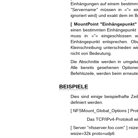
Einhängungen auf einem bestimmt
"Servername"
müssen in »"« ein
ignoriert wird) und exakt dem im 
[ MountPoint "Einhängepunkt" 
einen bestimmten Einhängepunkt 
muss in »"« eingeschlossen
Einhängepunkt entsprechen. Ob
Kleinschreibung unterschieden wi
nicht von Bedeutung.
Die Abschnitte werden in umgekeh
Alle bereits gesehenen Optione
Befehlszeile, werden beim erneuten
BEISPIELE
Dies sind einige beispielhafte Zei
definiert werden.
[ NFSMount_Global_Options ]
Pro
Das TCP/IPv4-Protokoll w
[ Server "nfsserver.foo.com" ]
rsiz
wsize=32k
proto=udp6