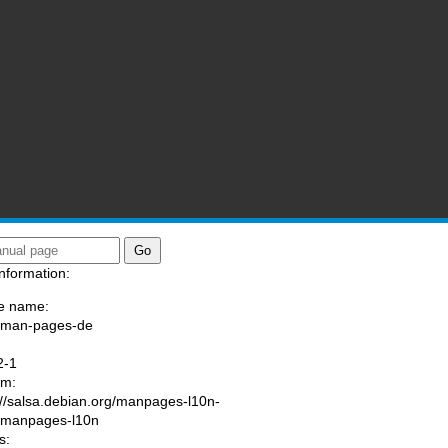
nformation:
e name:
/man-pages-de
:
2-1
am:
://salsa.debian.org/manpages-l10n-
/manpages-l10n
s: