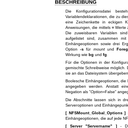
BESCHREIBUNG
Die Konfigurationsdatei beste
Variablendeklarationen, die zu die
eine Zeichenkette in eckigen 
Anweisungen, die mittels
=
Werte z
Die zuweisbaren Variablen sin
aufgelistet sind, zusammen mi
Einhängeoptionen sowie drei E
Option
-s
für
mount
und
Foreg
Wirkung wie
bg
und
fg
.
Für die Optionen in der Konfigur
gemischte Schreibweise möglich. 
sie an das Dateisystem übergebe
Boolesche Einhängeoptionen, die k
angegeben werden. Anstatt ein
Negation als "
Option
=False" ange
Die Abschnitte lassen sich in dr
Serveroptionen und Einhängepunk
[ NFSMount_Global_Options ]
-
Einhängeoptionen, die auf jede 
[ Server "Servername" ]
- Die