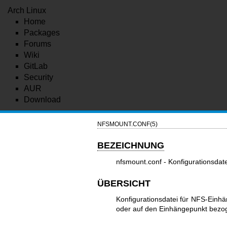
Arch Linux
Home
Packages
Forums
Wiki
GitLab
Security
AUR
Download
NFSMOUNT.CONF(5)
BEZEICHNUNG
nfsmount.conf - Konfigurationsda
ÜBERSICHT
Konfigurationsdatei für NFS-Einhä
oder auf den Einhängepunkt bezog