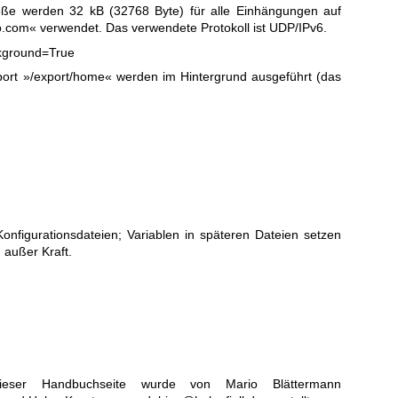
öße werden 32 kB (32768 Byte) für alle Einhängungen auf
o.com« verwendet. Das verwendete Protokoll ist UDP/IPv6.
kground=True
ort »/export/home« werden im Hintergrund ausgeführt (das
nfigurationsdateien; Variablen in späteren Dateien setzen
 außer Kraft.
ieser Handbuchseite wurde von Mario Blättermann