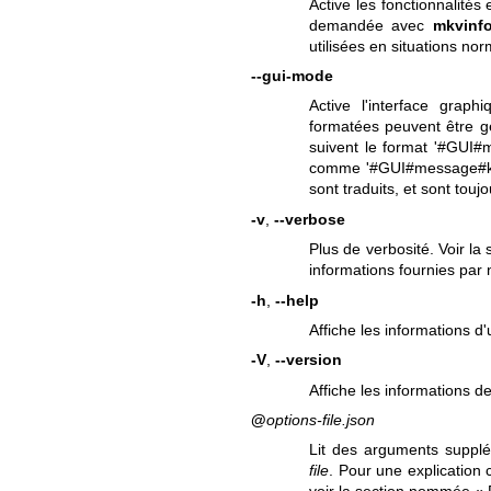
Active les fonctionnalités
demandée avec
mkvinfo
utilisées en situations nor
--gui-mode
Active l'interface grap
formatées peuvent être g
suivent le format '#GUI#m
comme '#GUI#message#key
sont traduits, et sont touj
-v
,
--verbose
Plus de verbosité. Voir la
informations fournies par 
-h
,
--help
Affiche les informations d'ut
-V
,
--version
Affiche les informations de
@
options-file.json
Lit des arguments suppl
file
. Pour une explication 