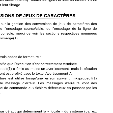
 les développeurs). Toutes les lignes écrites au niveau 3 sont
 leur filtrage.
RSIONS DE JEUX DE CARACTÈRES
 sur la gestion des conversions de jeux de caractères des
de l'encodage source/cible, de l'encodage de la ligne de
console, merci de voir les sections respectives nommées
kvmerge(1)
.
trois codes de fermeture :
nifie que l'exécution s'est correctement terminée.
edit(1)
a émis au moins un avertissement, mais l'exécution
nt est préfixé avec le texte 'Avertissement :'.
re est utilisé lorsqu'une erreur survient.
mkvpropedit(1)
le message d'erreur. Les messages d'erreurs vont des
ne de commande aux fichiers défectueux en passant par les
.
 par défaut qui déterminent la « locale » du système (par ex.