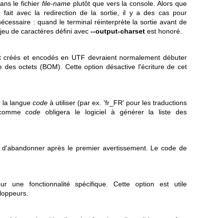
ans le fichier
file-name
plutôt que vers la console. Alors que
 fait avec la redirection de la sortie, il y a des cas pour
nécessaire : quand le terminal réinterprète la sortie avant de
e jeu de caractères défini avec
--output-charset
est honoré.
ont créés et encodés en UTF devraient normalement débuter
e des octets (BOM). Cette option désactive l'écriture de cet
r la langue
code
à utiliser (par ex. 'fr_FR' pour les traductions
t' comme
code
obligera le logiciel à générer la liste des
'abandonner après le premier avertissement. Le code de
r une fonctionnalité spécifique. Cette option est utile
loppeurs.