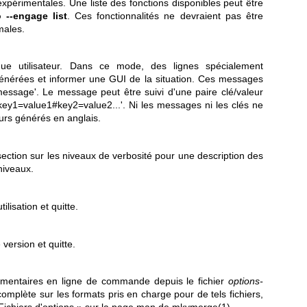
 expérimentales. Une liste des fonctions disponibles peut être
 --engage list
. Ces fonctionnalités ne devraient pas être
males.
hique utilisateur. Dans ce mode, des lignes spécialement
énérées et informer une GUI de la situation. Ces messages
essage'. Le message peut être suivi d'une paire clé/valeur
1=value1#key2=value2...'. Ni les messages ni les clés ne
ours générés en anglais.
 section sur les niveaux de verbosité pour une description des
niveaux.
ilisation et quitte.
 version et quitte.
émentaires en ligne de commande depuis le fichier
options-
complète sur les formats pris en charge pour de tels fichiers,