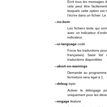
Écrit tous les messages d
cela peut être facilement
lesquels cette option est 
l'écrire dans un fichier. L
--no-bom
Les fichiers texte qui s
avec un indicateur d'ordr
indicateur.
--ui-language
code
Force les traductions pou
françaises). Saisir 'lis
traductions disponibles.
--abort-on-warnings
Demande au programme d
fermeture sera égal à 1.
--debug
topic
Activer le débogage pou
uniquement pour les déve
--engage
feature