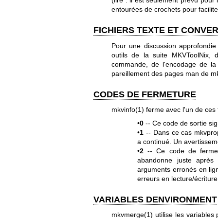
(lire : il est seulement prévu pour
entourées de crochets pour faciliter
FICHIERS TEXTE ET CONVE
Pour une discussion approfondie
outils de la suite MKVToolNix, 
commande, de l'encodage de la 
pareillement des pages man de
m
CODES DE FERMETURE
mkvinfo(1)
ferme avec l'un de ces 
•
0
-- Ce code de sortie sig
•
1
-- Dans ce cas
mkvprop
a continué. Un avertisseme
•
2
-- Ce code de fermetu
abandonne juste après 
arguments erronés en lig
erreurs en lecture/écriture
VARIABLES DENVIRONMENT
mkvmerge(1)
utilise les variables