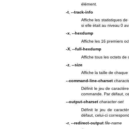
élément.
-t
,
--track-info
Affiche les statistiques d
si elle était au niveau 0 av
-x
,
--hexdump
Affiche les 16 premiers o
-X
,
--full-hexdump
Affiche tous les octets d
-z
,
--size
Affiche la taille de chaqu
--command-line-charset
characte
Définit le jeu de caractèr
commande. Par défaut, cel
--output-charset
character-set
Définit le jeu de caractè
défaut, celui-ci correspon
-r
,
--redirect-output
file-name