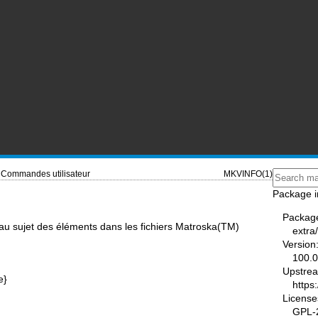
Commandes utilisateur
MKVINFO(1)
Package i
Packag
 au sujet des éléments dans les fichiers Matroska(TM)
extra
Version
100.0
Upstre
e}
https
License
GPL-2