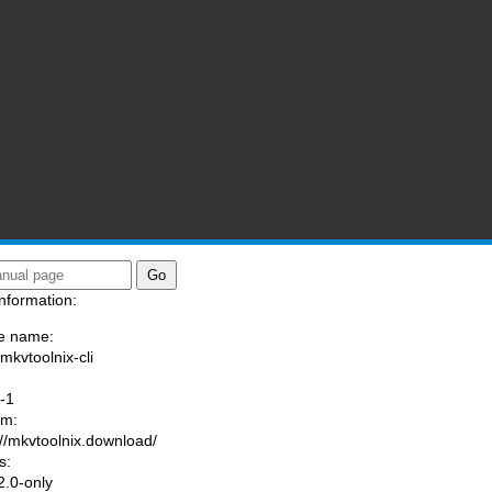
nformation:
e name:
/mkvtoolnix-cli
:
-1
am:
://mkvtoolnix.download/
s:
.0-only