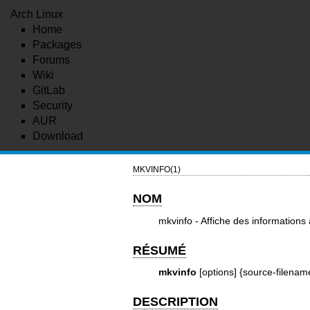
Arch Linux
Home
Packages
Forums
Wiki
GitLab
Security
AUR
Download
MKVINFO(1)
NOM
mkvinfo - Affiche des informations
RÉSUMÉ
mkvinfo
[options] {source-filenam
DESCRIPTION