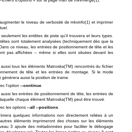
Fichiers d'options » sur la page man de
mkvmerge(1)
.
r augmenter le niveau de verbosité de
mkvinfo(1)
et imprimer
tuel.
seulement les entêtes de piste qu'il trouvera et leurs types.
ntêtes sont totalement analysées (techniquement dès que la
Dans ce niveau, les entrées de positionnement de tête et les
t pas affichées -- même si elles sont situées devant les
aussi tous les éléments Matroska(TM) rencontrés du fichier
tionnement de tête et les entrées de montage. Si le mode
)
générera aussi la position de trame.
ec l'option
--continue
.
aussi les entrées de positionnement de tête, les entrées de
à laquelle chaque élément Matroska(TM) peut être trouvé.
ec les options
--all --positions
.
imera quelques informations non directement reliées à un
autres éléments imprimeront des choses sur les éléments
niveau 3 ajoute des métadonnées pour faciliter le débogage