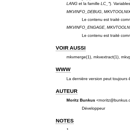
LANG
et la famille
LC_*
). Variable
MKVINFO_DEBUG
,
MKVTOOLNI
Le contenu est traité comm
MKVINFO_ENGAGE
,
MKVTOOLN
Le contenu est traité comm
VOIR AUSSI
mkvmerge(1)
,
mkvextract(1)
,
mkvp
WWW
La dernière version peut toujours 
AUTEUR
Moritz Bunkus
<moritz@bunkus.
Développeur
NOTES
1.