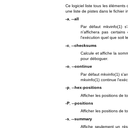
Ce logiciel liste tous les élément
une liste de pistes dans le fichier 
-a
,
--all
Par défaut
mkvinfo(1)
s'
n'affichera pas certains
l'exécution quel que soit l
-c
,
--checksums
Calcule et affiche la som
pour déboguer.
-o
,
--continue
Par défaut
mkvinfo(1)
s'ar
mkvinfo(1)
continue l'exéc
-p
,
--hex-positions
Afficher les positions de 
-P
,
--positions
Afficher les positions de t
-s
,
--summary
Affiche seulement un ré