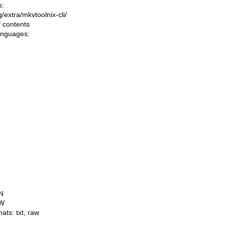
s:
ng/extra/mkvtoolnix-cli/
f contents
languages:
N
W
mats:
txt
,
raw