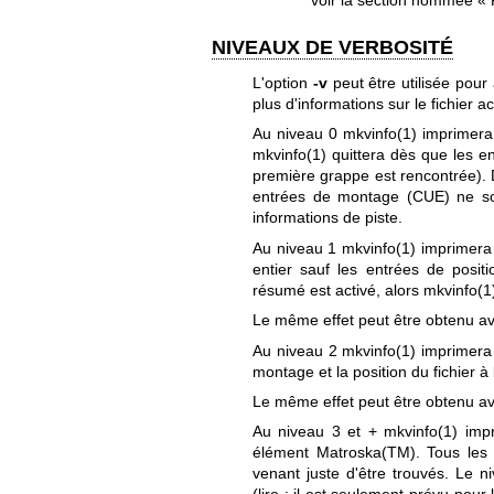
voir la section nommée « 
NIVEAUX DE VERBOSITÉ
L'option
-v
peut être utilisée pou
plus d'informations sur le fichier ac
Au niveau 0
mkvinfo(1)
imprimera 
mkvinfo(1)
quittera dès que les e
première grappe est rencontrée). 
entrées de montage (CUE) ne son
informations de piste.
Au niveau 1
mkvinfo(1)
imprimera 
entier sauf les entrées de posi
résumé est activé, alors
mkvinfo(1
Le même effet peut être obtenu av
Au niveau 2
mkvinfo(1)
imprimera 
montage et la position du fichier 
Le même effet peut être obtenu av
Au niveau 3 et +
mkvinfo(1)
impr
élément Matroska(TM). Tous les 
venant juste d'être trouvés. Le 