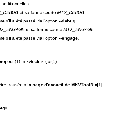
s additionnelles :
X_DEBUG
et sa forme courte
MTX_DEBUG
e s'il a été passé via l'option
--debug
.
IX_ENGAGE
et sa forme courte
MTX_ENGAGE
e s'il a été passé via l'option
--engage
.
ropedit(1)
,
mkvtoolnix-gui(1)
être trouvée à
la page d'accueil de MKVToolNix
[1].
org>