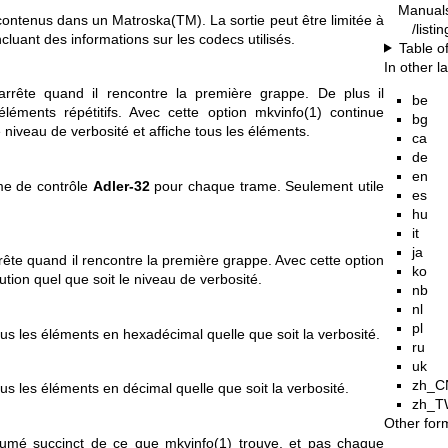
Manual
s contenus dans un Matroska(TM). La sortie peut être limitée à
/listi
incluant des informations sur les codecs utilisés.
Table o
In other 
arrête quand il rencontre la première grappe. De plus il
be
 éléments répétitifs. Avec cette option
mkvinfo(1)
continue
bg
e niveau de verbosité et affiche tous les éléments.
ca
de
en
me de contrôle
Adler-32
pour chaque trame. Seulement utile
es
hu
it
ja
rête quand il rencontre la première grappe. Avec cette option
ko
ution quel que soit le niveau de verbosité.
nb
nl
pl
tous les éléments en hexadécimal quelle que soit la verbosité.
ru
uk
zh_C
ous les éléments en décimal quelle que soit la verbosité.
zh_T
Other for
sumé succinct de ce que
mkvinfo(1)
trouve, et pas chaque