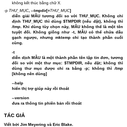
không kết thúc bằng chữ X.
-p
THƯ_MỤC
, --tmpdir[=
THƯ_MỤC
]
diễn giải MẪU tương đối so với THƯ_MỤC. Không chỉ
định THƯ_MỤC thì dùng $TMPDIR (nếu đặt), không thì
/tmp
. Khi dùng tùy chọn này, MẪU không thể là một tên
tuyệt đối. Không giống như
-t
, MẪU có thể chứa dấu
gạch ngược, nhưng mktemp chỉ tạo thành phần cuối
cùng.
-t
diễn dịch MẪU là một thành phần tên tập tin đơn, tương
đối so với một thư mục: $TMPDIR, nếu đặt; không thì
dùng thư mục được chỉ ra bằng
-p
; không thì
/tmp
[không nên dùng]
--help
hiển thị trợ giúp này rồi thoát
--version
đưa ra thông tin phiên bản rồi thoát
TÁC GIẢ
Viết bởi Jim Meyering và Eric Blake.