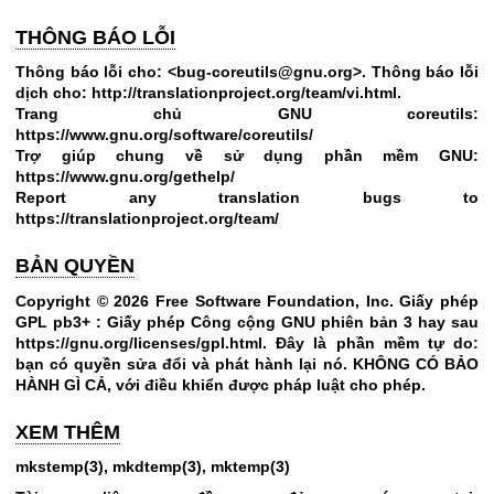
THÔNG BÁO LỖI
Thông báo lỗi cho: <bug-coreutils@gnu.org>. Thông báo lỗi
dịch cho:
http://translationproject.org/team/vi.html
.
Trang chủ GNU coreutils:
https://www.gnu.org/software/coreutils/
Trợ giúp chung về sử dụng phần mềm GNU:
https://www.gnu.org/gethelp/
Report any translation bugs to
https://translationproject.org/team/
BẢN QUYỀN
Copyright © 2026 Free Software Foundation, Inc. Giấy phép
GPL pb3+ : Giấy phép Công cộng GNU phiên bản 3 hay sau
https://gnu.org/licenses/gpl.html
.
Đây là phần mềm tự do:
bạn có quyền sửa đổi và phát hành lại nó. KHÔNG CÓ BẢO
HÀNH GÌ CẢ, với điều khiển được pháp luật cho phép.
XEM THÊM
mkstemp(3)
,
mkdtemp(3)
,
mktemp(3)