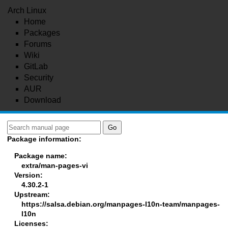
Arch Linux
Home
Packages
Forums
Wiki
GitLab
Security
AUR
Download
Package information:
Package name:
extra/man-pages-vi
Version:
4.30.2-1
Upstream:
https://salsa.debian.org/manpages-l10n-team/manpages-
l10n
Licenses: