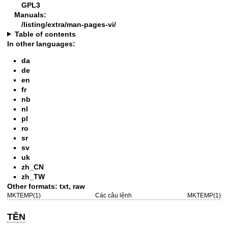
GPL3
Manuals:
/listing/extra/man-pages-vi/
Table of contents
In other languages:
da
de
en
fr
nb
nl
pl
ro
sr
sv
uk
zh_CN
zh_TW
Other formats:
txt
,
raw
MKTEMP(1)
Các câu lệnh
MKTEMP(1)
TÊN