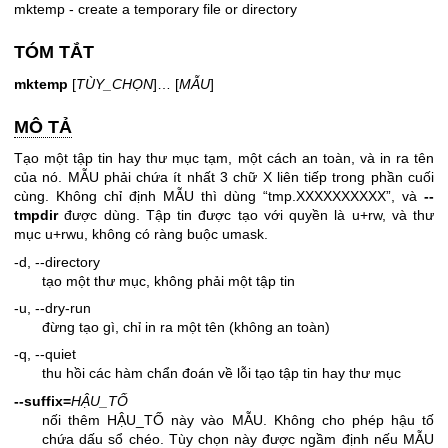
mktemp - create a temporary file or directory
TÓM TẮT
mktemp
[
TÙY_CHỌN
]… [
MẪU
]
MÔ TẢ
Tạo một tập tin hay thư mục tạm, một cách an toàn, và in ra tên
của nó. MẪU phải chứa ít nhất 3 chữ X liên tiếp trong phần cuối
cùng. Không chỉ định MẪU thì dùng “tmp.XXXXXXXXXX”, và
--
tmpdir
được dùng. Tập tin được tạo với quyền là u+rw, và thư
mục u+rwu, không có ràng buộc umask.
-d, --directory
tạo một thư mục, không phải một tập tin
-u, --dry-run
đừng tạo gì, chỉ in ra một tên (không an toàn)
-q, --quiet
thu hồi các hàm chẩn đoán về lỗi tạo tập tin hay thư mục
--suffix=
HẬU_TỐ
nối thêm HẬU_TỐ này vào MẪU. Không cho phép hậu tố
chứa dấu sổ chéo. Tùy chọn này được ngầm định nếu MẪU