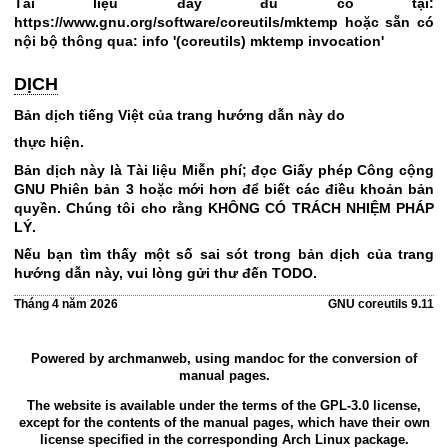
Tài liệu đầy đủ có tại:
https://www.gnu.org/software/coreutils/mktemp
hoặc sẵn có
nội bộ thông qua: info '(coreutils) mktemp invocation'
DỊCH
Bản dịch tiếng Việt của trang hướng dẫn này do
thực hiện.
Bản dịch này là Tài liệu Miễn phí; đọc
Giấy phép Công cộng
GNU Phiên bản 3
hoặc mới hơn để biết các điều khoản bản
quyền. Chúng tôi cho rằng KHÔNG CÓ TRÁCH NHIỆM PHÁP
LÝ.
Nếu bạn tìm thấy một số sai sót trong bản dịch của trang
hướng dẫn này, vui lòng gửi thư đến TODO.
Tháng 4 năm 2026
GNU coreutils 9.11
Powered by
archmanweb
, using
mandoc
for the conversion of
manual pages.
The website is available under the terms of the
GPL-3.0
license,
except for the contents of the manual pages, which have their own
license specified in the corresponding Arch Linux package.