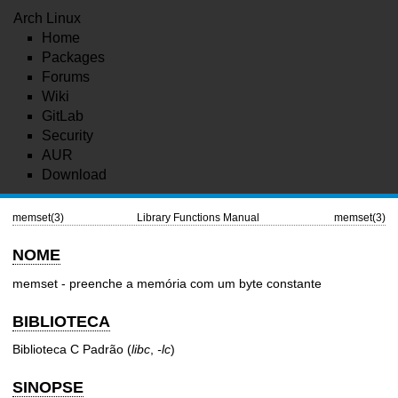
Arch Linux
Home
Packages
Forums
Wiki
GitLab
Security
AUR
Download
memset(3)
Library Functions Manual
memset(3)
NOME
memset - preenche a memória com um byte constante
BIBLIOTECA
Biblioteca C Padrão (
libc
,
-lc
)
SINOPSE