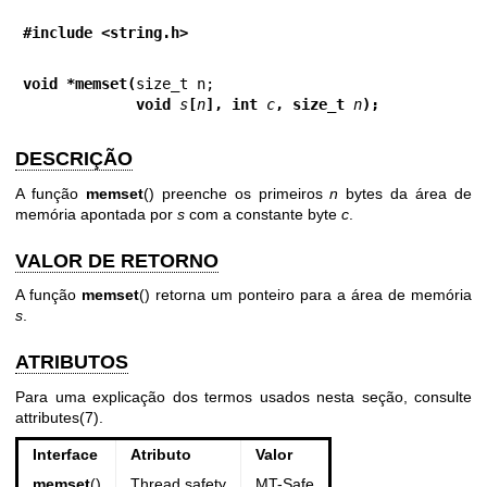
#include <string.h>
void *memset(
             void 
s
[
n
], int 
c
, size_t 
n
);
DESCRIÇÃO
A função
memset
() preenche os primeiros
n
bytes da área de
memória apontada por
s
com a constante byte
c
.
VALOR DE RETORNO
A função
memset
() retorna um ponteiro para a área de memória
s
.
ATRIBUTOS
Para uma explicação dos termos usados nesta seção, consulte
attributes(7)
.
Interface
Atributo
Valor
memset
()
Thread safety
MT-Safe