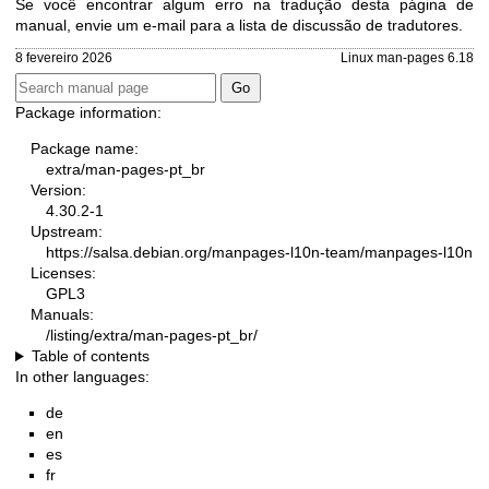
Se você encontrar algum erro na tradução desta página de
manual, envie um e-mail para
a lista de discussão de tradutores
.
8 fevereiro 2026
Linux man-pages 6.18
Package information:
Package name:
extra/man-pages-pt_br
Version:
4.30.2-1
Upstream:
https://salsa.debian.org/manpages-l10n-team/manpages-l10n
Licenses:
GPL3
Manuals:
/listing/extra/man-pages-pt_br/
Table of contents
In other languages:
de
en
es
fr