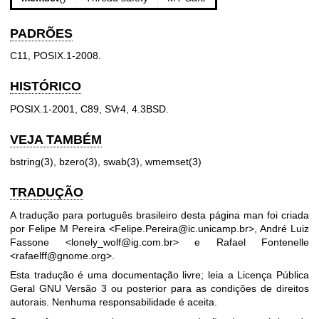
PADRÕES
C11, POSIX.1-2008.
HISTÓRICO
POSIX.1-2001, C89, SVr4, 4.3BSD.
VEJA TAMBÉM
bstring(3)
,
bzero(3)
,
swab(3)
,
wmemset(3)
TRADUÇÃO
A tradução para português brasileiro desta página man foi criada
por Felipe M Pereira <Felipe.Pereira@ic.unicamp.br>, André Luiz
Fassone <lonely_wolf@ig.com.br> e Rafael Fontenelle
<rafaelff@gnome.org>.
Esta tradução é uma documentação livre; leia a
Licença Pública
Geral GNU Versão 3
ou posterior para as condições de direitos
autorais. Nenhuma responsabilidade é aceita.