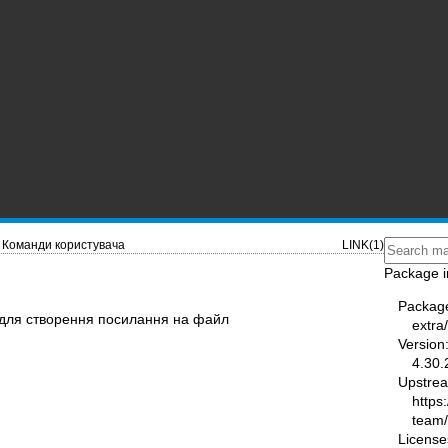
Команди користувача
LINK(1)
Package i
Packag
я для створення посилання на файл
extra
Version
4.30.
Upstre
https
team
License