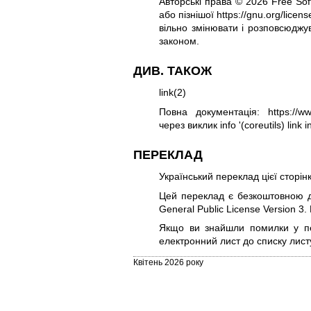
Авторські права © 2026 Free Sof
або пізнішої
https://gnu.org/licens
вільно змінювати і розповсюдж
законом.
ДИВ. ТАКОЖ
link(2)
Повна документація:
https://ww
через виклик info '(coreutils) link i
ПЕРЕКЛАД
Український переклад цієї сторін
Цей переклад є безкоштовною д
General Public License Version 3
.
Якщо ви знайшли помилки у пере
електронний лист до списку лис
Квітень 2026 року