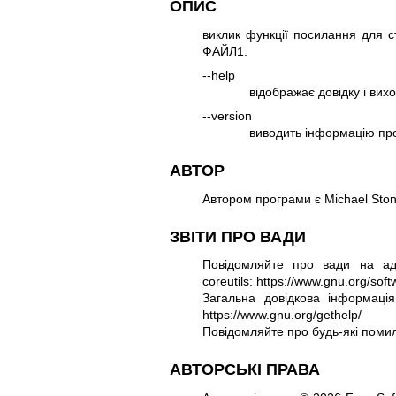
ОПИС
виклик функції посилання для 
ФАЙЛ1.
--help
відображає довідку і вих
--version
виводить інформацію про
АВТОР
Автором програми є Michael Ston
ЗВІТИ ПРО ВАДИ
Повідомляйте про вади на адр
coreutils:
https://www.gnu.org/softw
Загальна довідкова інформац
https://www.gnu.org/gethelp/
Повідомляйте про будь-які поми
АВТОРСЬКІ ПРАВА