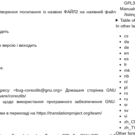
GPL3
Manual
створення посилання із назвою ФАЙЛ2 на наявний файл
/list
Table o
In other 
одить
cs
da
 версію і виходить
de
en
es
fr
e.
mk
nb
nl
pl
есу: <bug-coreutils@gnu.org>
Домашня сторінка GNU
ro
are/coreutils/
ru
ія щодо використання програмного забезпечення GNU:
sr
sv
лки в перекладі на
https://translationproject.org/team/
vi
zh_C
zh_T
Other for