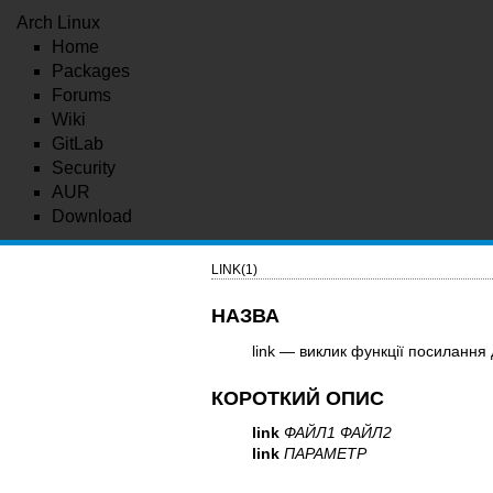
Arch Linux
Home
Packages
Forums
Wiki
GitLab
Security
AUR
Download
LINK(1)
НАЗВА
link — виклик функції посиланн
КОРОТКИЙ ОПИС
link
ФАЙЛ1 ФАЙЛ2
link
ПАРАМЕТР