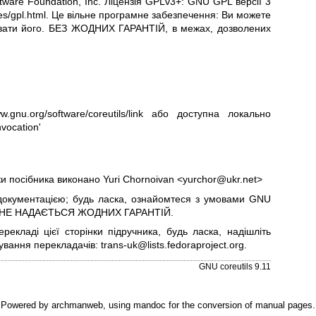
tware Foundation, Inc. Ліцензія GPLv3+: GNU GPL версії 3
es/gpl.html
.
Це вільне програмне забезпечення: Ви можете
увати його. БЕЗ ЖОДНИХ ГАРАНТІЙ, в межах, дозволених
w.gnu.org/software/coreutils/link
або доступна локально
nvocation'
ки посібника виконано Yuri Chornoivan <yurchor@ukr.net>
окументацією; будь ласка, ознайомтеся з умовами
GNU
 НЕ НАДАЄТЬСЯ ЖОДНИХ ГАРАНТІЙ.
кладі цієї сторінки підручника, будь ласка, надішліть
тування перекладачів:
trans-uk@lists.fedoraproject.org
.
GNU coreutils 9.11
Powered by
archmanweb
, using
mandoc
for the conversion of manual pages.