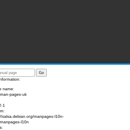
nformation:
e name:
/man-pages-uk
:
2-1
am:
://salsa.debian.org/manpages-l10n-
/manpages-l10n
s: