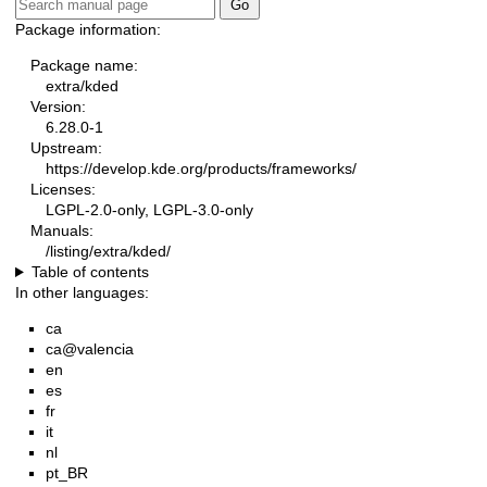
Package information:
Package name:
extra/kded
Version:
6.28.0-1
Upstream:
https://develop.kde.org/products/frameworks/
Licenses:
LGPL-2.0-only, LGPL-3.0-only
Manuals:
/listing/extra/kded/
Table of contents
In other languages:
ca
ca@valencia
en
es
fr
it
nl
pt_BR