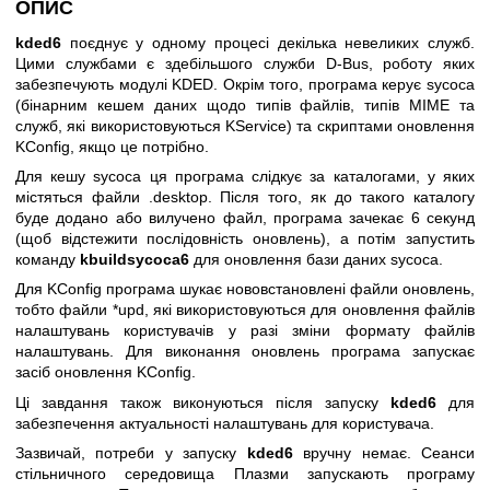
ОПИС
kded6
поєднує у одному процесі декілька невеликих служб.
Цими службами є здебільшого служби D-Bus, роботу яких
забезпечують модулі KDED. Окрім того, програма керує sycoca
(бінарним кешем даних щодо типів файлів, типів MIME та
служб, які використовуються KService) та скриптами оновлення
KConfig, якщо це потрібно.
Для кешу sycoca ця програма слідкує за каталогами, у яких
містяться файли .desktop. Після того, як до такого каталогу
буде додано або вилучено файл, програма зачекає 6 секунд
(щоб відстежити послідовність оновлень), а потім запустить
команду
kbuildsycoca6
для оновлення бази даних sycoca.
Для KConfig програма шукає нововстановлені файли оновлень,
тобто файли *upd, які використовуються для оновлення файлів
налаштувань користувачів у разі зміни формату файлів
налаштувань. Для виконання оновлень програма запускає
засіб оновлення KConfig.
Ці завдання також виконуються після запуску
kded6
для
забезпечення актуальності налаштувань для користувача.
Зазвичай, потреби у запуску
kded6
вручну немає. Сеанси
стільничного середовища Плазми запускають програму