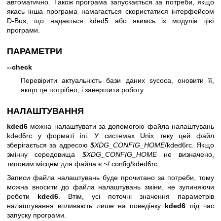
автоматично. Також програма запускається за потреби, якщо
якась інша програма намагається скористатися інтерфейсом
D-Bus, що надається kded5 або якимсь із модулів цієї
програми.
ПАРАМЕТРИ
--check
Перевірити актуальність бази даних sycoca, оновити її,
якщо це потрібно, і завершити роботу.
НАЛАШТУВАННЯ
kded6
можна налаштувати за допомогою файла налаштувань
kded6rc у форматі ini. У системах Unix теку цей файл
зберігається за адресою
$XDG_CONFIG_HOME
/kded6rc. Якщо
змінну середовища
$XDG_CONFIG_HOME
не визначено,
типовим місцем для файла є ~/.config/kded6rc.
Записи файла налаштувань буде прочитано за потреби, тому
можна вносити до файла налаштувань зміни, не зупиняючи
роботи
kded6
. Втім, усі поточні значення параметрів
налаштування впливають лише на поведінку
kded6
під час
запуску програми.