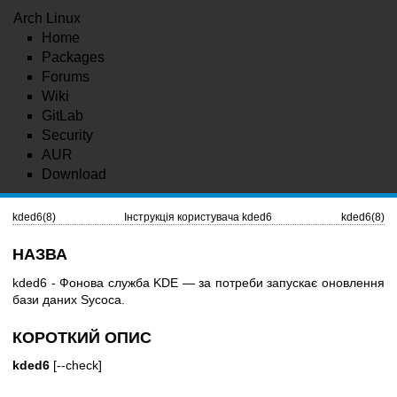
Arch Linux
Home
Packages
Forums
Wiki
GitLab
Security
AUR
Download
kded6(8)
Інструкція користувача kded6
kded6(8)
НАЗВА
kded6 - Фонова служба KDE — за потреби запускає оновлення
бази даних Sycoca.
КОРОТКИЙ ОПИС
kded6
[--check]