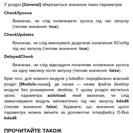
У розділі
[General]
зберігаються значення таких параметрів:
CheckSycoca
Визначає, чи слід оновлювати sycoca під час запуску
(типове значення:
true
).
CheckUpdates
Визначає, чи слід виконувати додаткові оновлення KConfig
під час запуску (типове значення:
true
).
DelayedCheck
Визначає, чи слід відкладати початкове оновлення sycoca
на одну хвилину після запуску (типове значення:
false
).
Крім того, для кожного модуля у kded6rc передбачено власний
розділ
[Module-
назва
]
, де
назва
— назва файла desktop
модуля без розширення .desktop. У цьому розділі міститься
запис параметра
autoload
, який визначає, чи слід
завантажувати модуль автоматично під час запуску
kded6
(типове значення:
false
). Зауважте, що значення цього
параметра можна змінити за допомогою інтерфейсу D-Bus
kded6
.
ПРОЧИТАЙТЕ ТАКОЖ