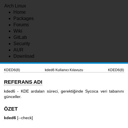
Arch Linux
Home
Packages
Forums
Wiki
GitLab
Security
AUR
Download
KDED6(8)
kded6 Kullanıcı Kılavuzu
KDED6(8)
REFERANS ADI
kded6 - KDE ardalan süreci, gerektiğinde Sycoca veri tabanını
günceller.
ÖZET
kded6
[--check]