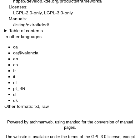
https://develop.kde.org/products/frameworks/
Licenses:
LGPL-2.0-only, LGPL-3.0-only
Manuals:
/listing/extra/kded/
Table of contents
In other languages:
ca
ca@valencia
en
es
fr
it
nl
pt_BR
sl
uk
Other formats:
txt
,
raw
Powered by
archmanweb
, using
mandoc
for the conversion of manual
pages.
The website is available under the terms of the
GPL-3.0
license, except