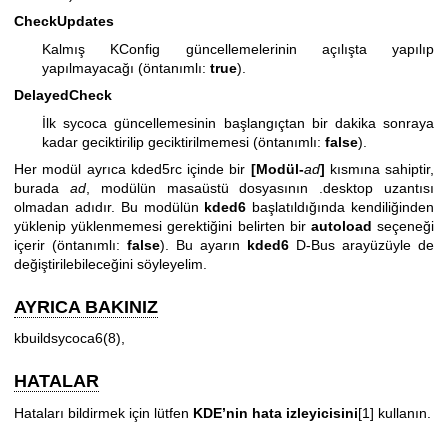
CheckUpdates
Kalmış KConfig güncellemelerinin açılışta yapılıp
yapılmayacağı (öntanımlı:
true
).
DelayedCheck
İlk sycoca güncellemesinin başlangıçtan bir dakika sonraya
kadar geciktirilip geciktirilmemesi (öntanımlı:
false
).
Her modül ayrıca kded5rc içinde bir
[Modül-
ad
]
kısmına sahiptir,
burada
ad
, modülün masaüstü dosyasının .desktop uzantısı
olmadan adıdır. Bu modülün
kded6
başlatıldığında kendiliğinden
yüklenip yüklenmemesi gerektiğini belirten bir
autoload
seçeneği
içerir (öntanımlı:
false
). Bu ayarın
kded6
D-Bus arayüzüyle de
değiştirilebileceğini söyleyelim.
AYRICA BAKINIZ
kbuildsycoca6(8)
,
HATALAR
Hataları bildirmek için lütfen
KDE’nin hata izleyicisini
[1] kullanın.