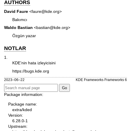
AUTHORS
David Faure
<faure@kde.org>
Bakımcı
Waldo Bastian
<bastian@kde.org>
Özgün yazar
NOTLAR
1.
KDE’nin hata izleyicisini
https://bugs.kde.org
2023–06–22
KDE Frameworks Frameworks 6
Package information:
Package name:
extra/kded
Version:
6.28.0-1
Upstream: