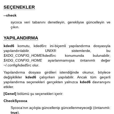
SEÇENEKLER
--check
sycoca veri tabanını denetleyin, gerekliyse güncelleyin ve
çıkın.
YAPILANDIRMA
kded6
komutu, kded6rc ini-biçemli yapılandırma dosyasıyla
yapılandırılabilir. UNIX® sistemlerde, bu
$XDG_CONFIG_HOME
/kded5rc konumunda bulunabilir;
$XDG_CONFIG_HOME
ayarlanmamışsa öntanımlı değer
~/.config/kded5rc olur.
Yapılandırma dosyası girdileri istendiğinde okunur, böylece
değişiklikler
kded6
çalışırken yapılabilir. Ancak tüm geçerli
yapılandırma seçenekleri gerçekten yalnızca
kded6
davranışını
etkiler.
[Genel]
bölümü şu seçenekleri içerir:
CheckSycoca
Sycoca’nın açılışta güncellenip güncellenmeyeceği (öntanımlı:
true
).