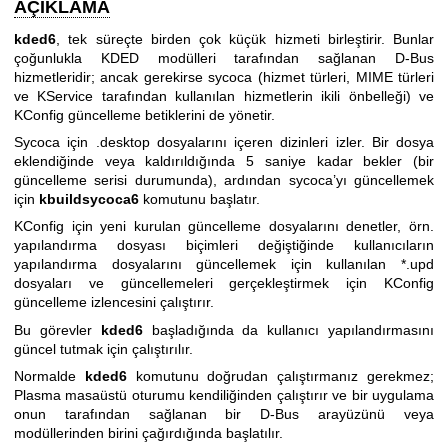
AÇIKLAMA
kded6
, tek süreçte birden çok küçük hizmeti birleştirir. Bunlar
çoğunlukla KDED modülleri tarafından sağlanan D-Bus
hizmetleridir; ancak gerekirse sycoca (hizmet türleri, MIME türleri
ve KService tarafından kullanılan hizmetlerin ikili önbelleği) ve
KConfig güncelleme betiklerini de yönetir.
Sycoca için .desktop dosyalarını içeren dizinleri izler. Bir dosya
eklendiğinde veya kaldırıldığında 5 saniye kadar bekler (bir
güncelleme serisi durumunda), ardından sycoca’yı güncellemek
için
kbuildsycoca6
komutunu başlatır.
KConfig için yeni kurulan güncelleme dosyalarını denetler, örn.
yapılandırma dosyası biçimleri değiştiğinde kullanıcıların
yapılandırma dosyalarını güncellemek için kullanılan *.upd
dosyaları ve güncellemeleri gerçekleştirmek için KConfig
güncelleme izlencesini çalıştırır.
Bu görevler
kded6
başladığında da kullanıcı yapılandırmasını
güncel tutmak için çalıştırılır.
Normalde
kded6
komutunu doğrudan çalıştırmanız gerekmez;
Plasma masaüstü oturumu kendiliğinden çalıştırır ve bir uygulama
onun tarafından sağlanan bir D-Bus arayüzünü veya
modüllerinden birini çağırdığında başlatılır.